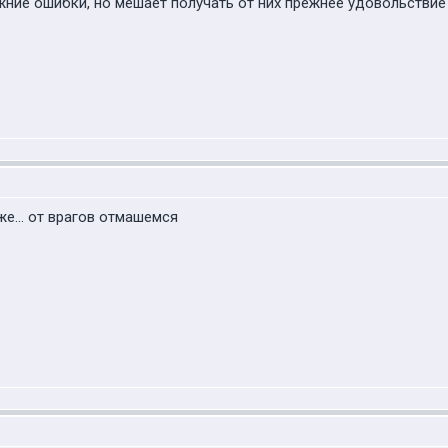
жние ошибки, но мешает получать от них прежнее удовольствие
же... от врагов отмашемся