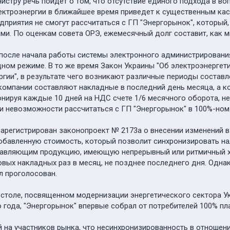
стру речь пойдет о том, что отсутствие единого подхода в во
ектроэнергии в ближайшее время приведет к существенным к
едприятия не смогут рассчитаться с ГП "Энергорынок", который
и. По оценкам совета ОРЭ, ежемесячный долг составит, как м
 после начала работы системы электронного администрирован
ном режиме. В то же время Закон Украины "Об электроэнергети
ергии", в результате чего возникают различные периоды соста
компании составляют накладные в последний день месяца, а ко
нируя каждые 10 дней на НДС счете 1/6 месячного оборота, не
и невозможности рассчитаться с ГП "Энергорынок" в 100%-ном
зарегистрирован законопроект № 2173а о внесении изменений 
обавленную стоимость, который позволит синхронизировать на
тавляющим продукцию, имеющую непрерывный или ритмичный хар
вых накладных раз в месяц, не позднее последнего дня. Однак
ыл проголосован.
м столе, посвященном модернизации энергетического сектора 
го года, "Энергорынок" впервые собрал от потребителей 100% пл
 на участников рынка, что несинхронизированность в отношен