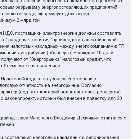
просах составления налоговых накладных по цепочке от
ассовым разрывам у энергопоставляющих предприятий
, в свою очередь, сформирует долг перед
инимум 2 млрд грн.
ия НДС, поставщики электроэнергии должны составлять
ке" разделяет понятия "производство электрической
вления налоговых накладных между энергокомпаниями: ГП
мпании дистрибуции (облэнерго) – каждые 10 дней.
 получают от "Энергорынка" налоговый кредит, что
 объеме уже с июля месяца.
в Налоговый кодекс по усовершенствованию
логовую отчетность на энергорынке. Согласно
актер (под этот критерий подпадает электроэнергия),
о законопроект, который был внесен в повестку для 30
Украины, глава Минэнерго Владимир Демчишин отчитался о
атежей.
ии составления налоговых накладных и депонирования