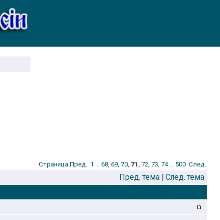
Стрaница
Пред.
1
...
68
,
69
,
70
,
71
,
72
,
73
,
74
...
500
След.
Пред. тема
|
След. тема