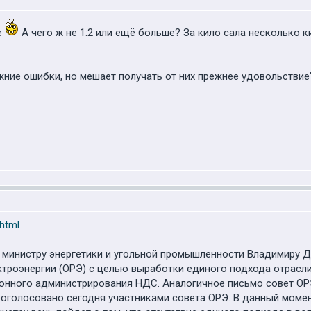
е
А чего ж не 1:2 или ещё больше? За кило сала несколько 
жние ошибки, но мешает получать от них прежнее удовольствие
.html
 министру энергетики и угольной промышленности Владимиру 
ктроэнергии (ОРЭ) с целью выработки единого подхода отрасл
ронного администрирования НДС. Аналогичное письмо совет ОР
роголосовано сегодня участниками совета ОРЭ. В данный моме