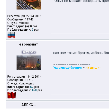
"Опыт не мешает совершать пре
Регистрация: 27.04.2015
Сообщения: 11746
Откуда: Москва
Благодарил (а):
0 раз.
Поблагодарили:
2
раз.
евроазиат
Ветеран
нах нам такие браття, избавь бо
_________________
УкраинецЬ брешет
-
як дышит
Регистрация: 19.12.2014
Сообщения: 18713
Откуда: Краснодар
Благодарил (а):
52
раз.
Поблагодарили:
168
раз.
АЛЕКС...