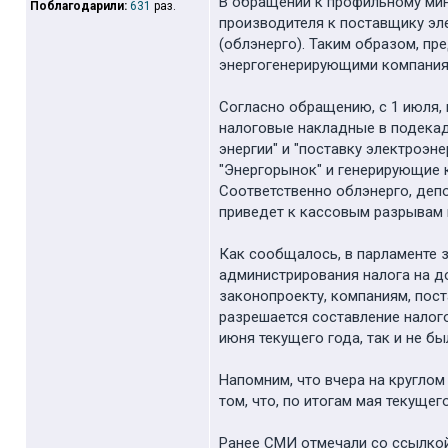
В обращении к профильному мини
Поблагодарили:
631
раз.
производителя к поставщику эл
(облэнерго). Таким образом, пр
энергогенерирующими компаниям
Согласно обращению, с 1 июля,
налоговые накладные в подекад
энергии" и "поставку электроэн
"Энергорынок" и генерирующие 
Соответственно облэнерго, депо
приведет к кассовым разрывам 
Как сообщалось, в парламенте 
администрирования налога на д
законопроекту, компаниям, пос
разрешается составление налого
июня текущего года, так и не б
Напомним, что вчера на кругло
том, что, по итогам мая текуще
Ранее СМИ отмечали со ссылкой