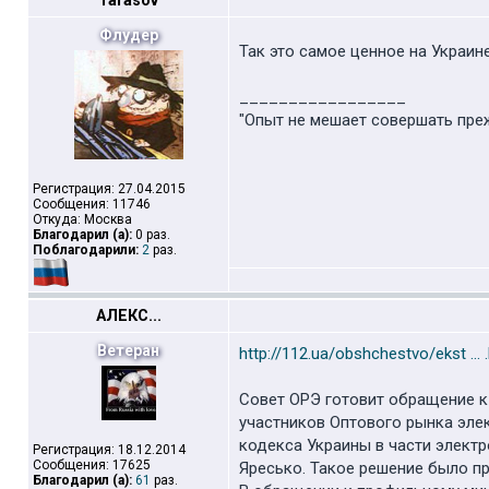
Tarasov
Флудер
Так это самое ценное на Украин
_________________
"Опыт не мешает совершать пре
Регистрация: 27.04.2015
Сообщения: 11746
Откуда: Москва
Благодарил (а):
0 раз.
Поблагодарили:
2
раз.
АЛЕКС...
Ветеран
http://112.ua/obshchestvo/ekst ... 
Совет ОРЭ готовит обращение к
участников Оптового рынка эле
кодекса Украины в части элект
Регистрация: 18.12.2014
Сообщения: 17625
Яресько. Такое решение было п
Благодарил (а):
61
раз.