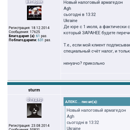
Ветеран
Новый налоговый армагедон
Agh
cьогодні в 13:32
Ukraine
Де юре с 1 июля, а фактически 
Регистрация: 18.12.2014
Сообщения: 17625
который ЗАРАНЕЕ будете перечис
Благодарил (а):
61
раз.
Поблагодарили:
631
раз.
Т.е., если мой клиент подписыв
специальный счёт налог, и тол
ненуачо? прикольно
sturm
Флудер
АЛЕКС... писал(а):
Новый налоговый армагедон
Agh
cьогодні в 13:32
Регистрация: 23.08.2014
Ukraine
Сообщения: 50831