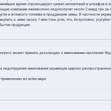
лижайшее время спровоцируют шквал неплатежей и штрафов в эн
ующие компании ежемесячно недополучат около 2 млрд грн за
угля и атомного топлива в преддверии зимы. В частности укра
купить к зиме около 1 млн тонн угля, что, безусловно, усугуби
бытом продукции.
нгресс может принять резолюцию о именовании населения Укр
а недопущение именования украинцев широко распространённом
 применению во всём мире.