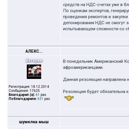
средств на НДС-счетах уже в б
По оценкам экспертов, генерир
проведения ремонтов и закупки 
депонирования НДС не смогут за
испытывающем сложности со с
АЛЕКС...
Ветеран
В понедельник Американский Ко
афроамериканцами.
Данная резолюция направлена н
Регистрация: 18.12.2014
Сообщения: 17625
Резолюция будет обязательна к
Благодарил (а):
61
раз.
Поблагодарили:
631
раз.
шумелка мыш