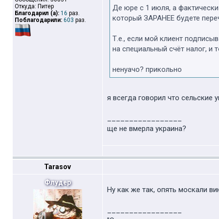
Откуда: Питер
Де юре с 1 июля, а фактически
Благодарил (а):
16
раз.
который ЗАРАНЕЕ будете переч
Поблагодарили:
603
раз.
Т.е., если мой клиент подписы
на специальный счёт налог, и
ненуачо? прикольно
я всегда говорил что сельские у
_________________
ще не вмерла украина?
Tarasov
Флудер
Ну как же так, опять москали в
_________________