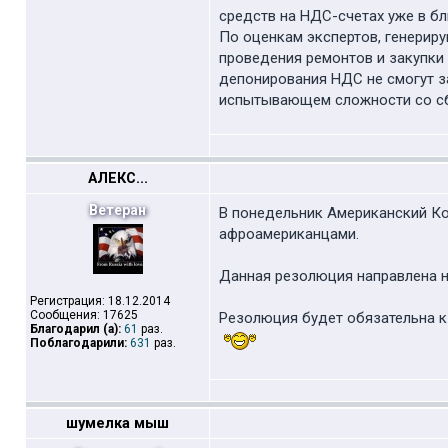
средств на НДС-счетах уже в б
По оценкам экспертов, генерир
проведения ремонтов и закупки 
депонирования НДС не смогут за
испытывающем сложности со с
АЛЕКС...
Ветеран
В понедельник Американский Ко
афроамериканцами.
Данная резолюция направлена н
Регистрация: 18.12.2014
Сообщения: 17625
Резолюция будет обязательна к
Благодарил (а):
61
раз.
Поблагодарили:
631
раз.
шумелка мыш