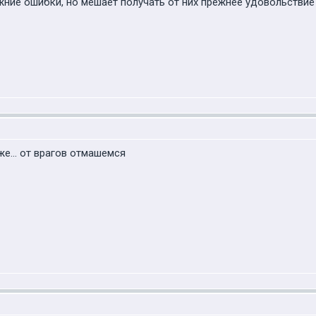
жние ошибки, но мешает получать от них прежнее удовольствие
же... от врагов отмашемся