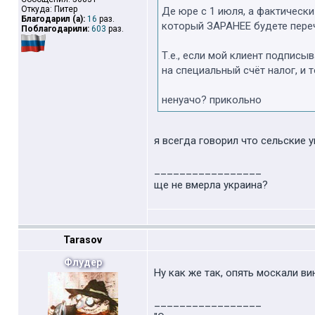
Откуда: Питер
Де юре с 1 июля, а фактически
Благодарил (а):
16
раз.
который ЗАРАНЕЕ будете переч
Поблагодарили:
603
раз.
Т.е., если мой клиент подписы
на специальный счёт налог, и
ненуачо? прикольно
я всегда говорил что сельские у
_________________
ще не вмерла украина?
Tarasov
Флудер
Ну как же так, опять москали в
_________________