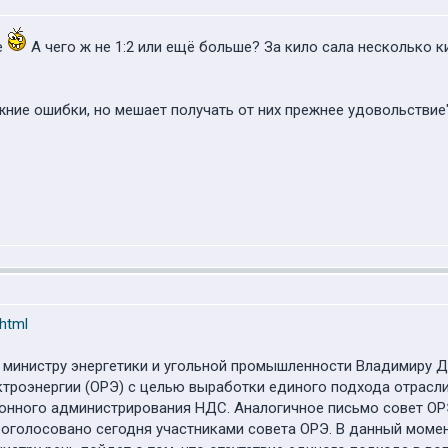
е
А чего ж не 1:2 или ещё больше? За кило сала несколько 
жние ошибки, но мешает получать от них прежнее удовольствие
.html
 министру энергетики и угольной промышленности Владимиру 
ктроэнергии (ОРЭ) с целью выработки единого подхода отрасл
ронного администрирования НДС. Аналогичное письмо совет ОР
роголосовано сегодня участниками совета ОРЭ. В данный моме