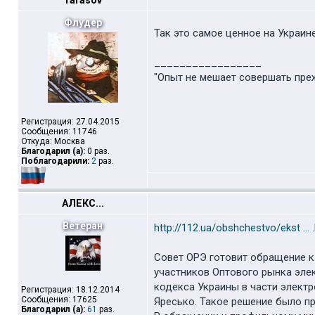
Tarasov
Флудер
Так это самое ценное на Украин
_________________
"Опыт не мешает совершать пре
Регистрация: 27.04.2015
Сообщения: 11746
Откуда: Москва
Благодарил (а):
0 раз.
Поблагодарили:
2
раз.
АЛЕКС...
Ветеран
http://112.ua/obshchestvo/ekst ... 
Совет ОРЭ готовит обращение к
участников Оптового рынка эле
кодекса Украины в части элект
Регистрация: 18.12.2014
Сообщения: 17625
Яресько. Такое решение было п
Благодарил (а):
61
раз.