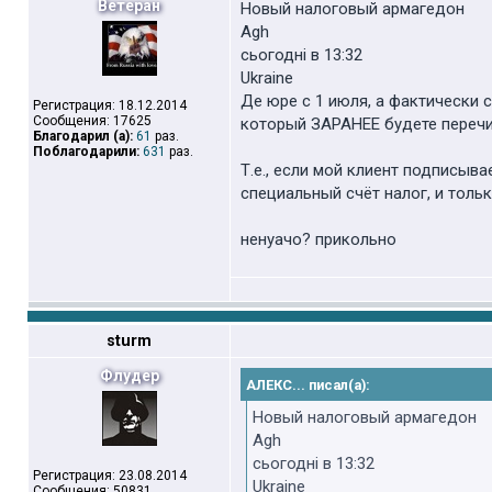
Ветеран
Новый налоговый армагедон
Agh
cьогодні в 13:32
Ukraine
Де юре с 1 июля, а фактически 
Регистрация: 18.12.2014
Сообщения: 17625
который ЗАРАНЕЕ будете перечис
Благодарил (а):
61
раз.
Поблагодарили:
631
раз.
Т.е., если мой клиент подписыв
специальный счёт налог, и тол
ненуачо? прикольно
sturm
Флудер
АЛЕКС... писал(а):
Новый налоговый армагедон
Agh
cьогодні в 13:32
Регистрация: 23.08.2014
Ukraine
Сообщения: 50831