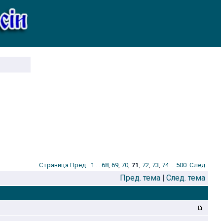
Стрaница
Пред.
1
...
68
,
69
,
70
,
71
,
72
,
73
,
74
...
500
След.
Пред. тема
|
След. тема