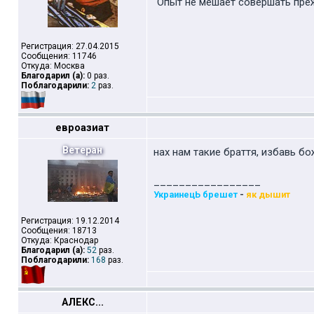
"Опыт не мешает совершать пре
Регистрация: 27.04.2015
Сообщения: 11746
Откуда: Москва
Благодарил (а):
0 раз.
Поблагодарили:
2
раз.
евроазиат
Ветеран
нах нам такие браття, избавь бо
_________________
УкраинецЬ брешет
-
як дышит
Регистрация: 19.12.2014
Сообщения: 18713
Откуда: Краснодар
Благодарил (а):
52
раз.
Поблагодарили:
168
раз.
АЛЕКС...