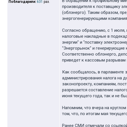
В обращении к профильному мини
Поблагодарили:
631
раз.
производителя к поставщику эл
(облэнерго). Таким образом, пр
энергогенерирующими компаниям
Согласно обращению, с 1 июля,
налоговые накладные в подекад
энергии" и "поставку электроэн
"Энергорынок" и генерирующие 
Соответственно облэнерго, депо
приведет к кассовым разрывам 
Как сообщалось, в парламенте 
администрирования налога на д
законопроекту, компаниям, пос
разрешается составление налого
июня текущего года, так и не б
Напомним, что вчера на кругло
том, что, по итогам мая текуще
Ранее СМИ отмечали со ссылкой