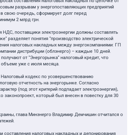
просах составления налоговых накладных по цепочке от
ассовым разрывам у энергопоставляющих предприятий
, в свою очередь, сформирует долг перед
инимум 2 млрд грн.
ия НДС, поставщики электроэнергии должны составлять
ке" разделяет понятия "производство электрической
вления налоговых накладных между энергокомпаниями: ГП
мпании дистрибуции (облэнерго) – каждые 10 дней.
 получают от "Энергорынка" налоговый кредит, что
 объеме уже с июля месяца.
в Налоговый кодекс по усовершенствованию
логовую отчетность на энергорынке. Согласно
актер (под этот критерий подпадает электроэнергия),
о законопроект, который был внесен в повестку для 30
Украины, глава Минэнерго Владимир Демчишин отчитался о
атежей.
ии составления налоговых накладных и депонирования