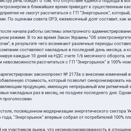
стру речь пойдет о том, что отсутствие единого подхода в во
ектроэнергии в ближайшее время приведет к существенным к
едприятия не смогут рассчитаться с ГП "Энергорынок", который
и. По оценкам совета ОРЭ, ежемесячный долг составит, как м
 после начала работы системы электронного администрирован
ном режиме. В то же время Закон Украины "Об электроэнергети
ергии", в результате чего возникают различные периоды соста
компании составляют накладные в последний день месяца, а ко
нируя каждые 10 дней на НДС счете 1/6 месячного оборота, не
и невозможности рассчитаться с ГП "Энергорынок" в 100%-ном
зарегистрирован законопроект № 2173а о внесении изменений 
обавленную стоимость, который позволит синхронизировать на
тавляющим продукцию, имеющую непрерывный или ритмичный хар
вых накладных раз в месяц, не позднее последнего дня. Однак
ыл проголосован.
м столе, посвященном модернизации энергетического сектора 
го года, "Энергорынок" впервые собрал от потребителей 100% пл
 на участников рынка, что несинхронизированность в отношен