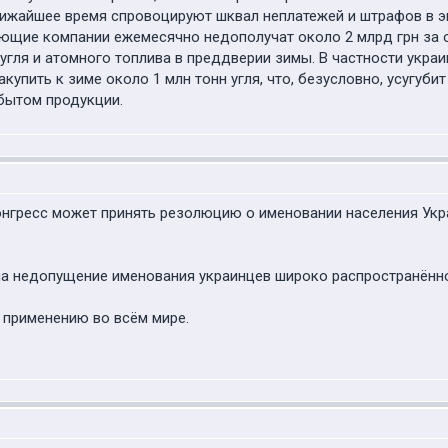
лижайшее время спровоцируют шквал неплатежей и штрафов в эн
ующие компании ежемесячно недополучат около 2 млрд грн за
угля и атомного топлива в преддверии зимы. В частности укра
купить к зиме около 1 млн тонн угля, что, безусловно, усугуби
бытом продукции.
нгресс может принять резолюцию о именовании населения Укр
а недопущение именования украинцев широко распространённом
 применению во всём мире.