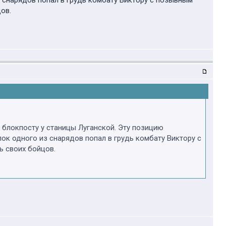
з снарядов попал в грудь комбату Виктору с позывным
ов.
 блокпосту у станицы Луганской. Эту позицию
ок одного из снарядов попал в грудь комбату Виктору с
ь своих бойцов.