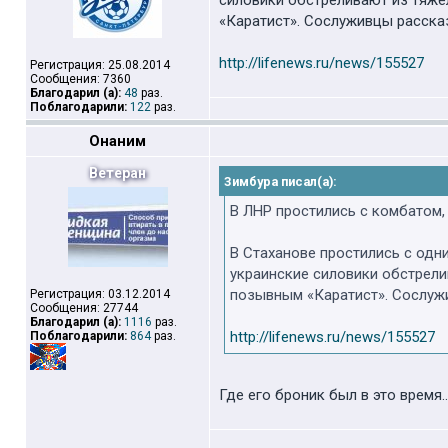
силовики обстреливают из тяжел
«Каратист». Сослуживцы рассказ
http://lifenews.ru/news/155527
Регистрация: 25.08.2014
Сообщения: 7360
Благодарил (а):
48
раз.
Поблагодарили:
122
раз.
Онаним
Ветеран
Зимбура писал(а):
В ЛНР простились с комбатом,
В Стаханове простились с одн
украинские силовики обстрели
позывным «Каратист». Сослужи
Регистрация: 03.12.2014
Сообщения: 27744
Благодарил (а):
1116
раз.
http://lifenews.ru/news/155527
Поблагодарили:
864
раз.
Где его броник был в это время..