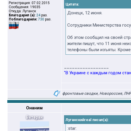
Регистрация: 07.02.2015
Цитата:
Сообщения: 19035
Откуда: Луганск
Донецк, 12 июня.
Благодарил (а):
24
раз.
Поблагодарили:
730
раз.
Сотрудники Министерства гос
Об этом сообщил на своей стр
жители пишут, что 11 июня не
телефоны были изъяты. Кроме 
_________________
"В Украине с каждым годом стан
фронтовые сводки, Новороссия, ЛНР,
Онаним
Ветеран
Луганскийreal писал(а):
:star: