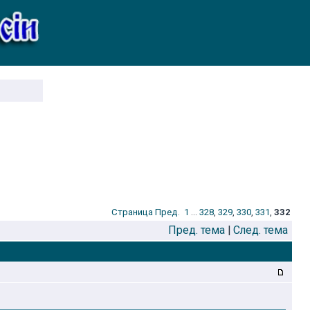
Стрaница
Пред.
1
...
328
,
329
,
330
,
331
,
332
Пред. тема
|
След. тема