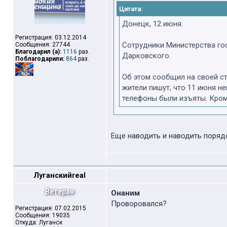
Цитата:
Донецк, 12 июня.
Регистрация: 03.12.2014
Сотрудники Министерства го
Сообщения: 27744
Благодарил (а):
1116
раз.
Дарковского.
Поблагодарили:
864
раз.
Об этом сообщил на своей ст
жители пишут, что 11 июня 
телефоны были изъяты. Кром
Еще наводить и наводить порядо
Луганскийreal
Ветеран
Онаним
Проворовался?
Регистрация: 07.02.2015
Сообщения: 19035
Откуда: Луганск
_________________