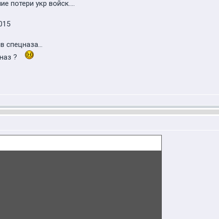
 потери укр войск....
015
 спецназа...
наз ?