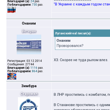
Благодарил (а):
24
раз.
"В Украине с каждым годом стан
Поблагодарили:
730
раз.
Онаним
Ветеран
Луганскийreal писал(а):
Онаним
Проворовался?
ХЗ. Скорее не туда рылом влез.
Регистрация: 03.12.2014
Сообщения: 27744
Благодарил (а):
1116
раз.
Поблагодарили:
864
раз.
Зимбура
Старожил
В ЛНР простились с комбатом, 
В Стаханове простились с одним