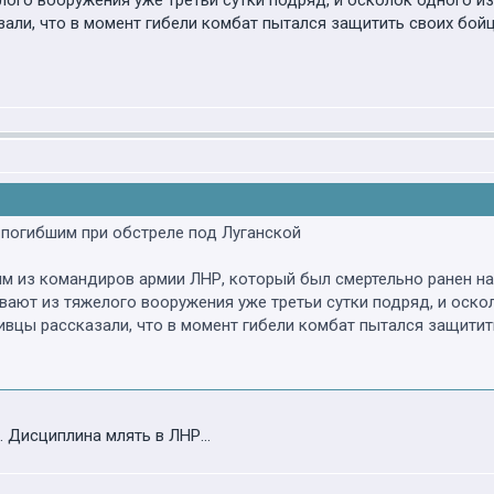
ого вооружения уже третьи сутки подряд, и осколок одного и
али, что в момент гибели комбат пытался защитить своих бойц
 погибшим при обстреле под Луганской
им из командиров армии ЛНР, который был смертельно ранен на
вают из тяжелого вооружения уже третьи сутки подряд, и оскол
вцы рассказали, что в момент гибели комбат пытался защитит
. Дисциплина млять в ЛНР...