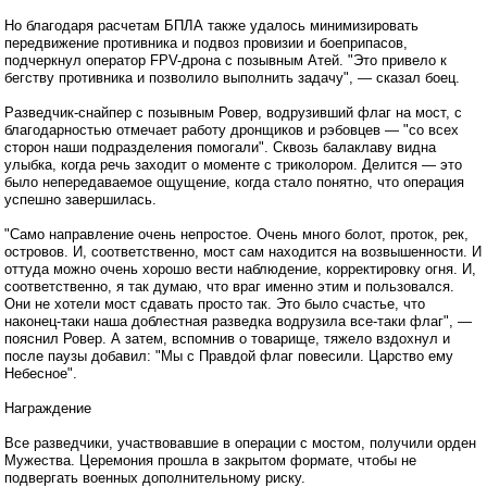
Но благодаря расчетам БПЛА также удалось минимизировать
передвижение противника и подвоз провизии и боеприпасов,
подчеркнул оператор FPV-дрона с позывным Атей. "Это привело к
бегству противника и позволило выполнить задачу", — сказал боец.
Разведчик-снайпер с позывным Ровер, водрузивший флаг на мост, с
благодарностью отмечает работу дронщиков и рэбовцев — "со всех
сторон наши подразделения помогали". Сквозь балаклаву видна
улыбка, когда речь заходит о моменте с триколором. Делится — это
было непередаваемое ощущение, когда стало понятно, что операция
успешно завершилась.
"Само направление очень непростое. Очень много болот, проток, рек,
островов. И, соответственно, мост сам находится на возвышенности. И
оттуда можно очень хорошо вести наблюдение, корректировку огня. И,
соответственно, я так думаю, что враг именно этим и пользовался.
Они не хотели мост сдавать просто так. Это было счастье, что
наконец-таки наша доблестная разведка водрузила все-таки флаг", —
пояснил Ровер. А затем, вспомнив о товарище, тяжело вздохнул и
после паузы добавил: "Мы с Правдой флаг повесили. Царство ему
Небесное".
Награждение
Все разведчики, участвовавшие в операции с мостом, получили орден
Мужества. Церемония прошла в закрытом формате, чтобы не
подвергать военных дополнительному риску.