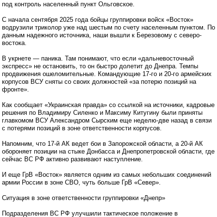
под контроль населенный пункт Ольговское.
С начала сентября 2025 года бойцы группировки войск «Восток»
водрузили триколор уже над шестым по счету населенным пунктом. По
данным надежного источника, наши вышли к Березовому с северо-
востока.
В укрнете — паника. Там понимают, что если «дальневосточный
экспресс» не остановить, то он быстро долетит до Днепра. Темпы
продвижения ошеломительные. Командующие 17-го и 20-го армейских
корпусов ВСУ сняты со своих должностей «за потерю позиций на
фронте».
Как сообщает «Украинская правда» со ссылкой на источники, кадровые
решения по Владимиру Силенко и Максиму Китугину были приняты
главкомом ВСУ Александром Сырским еще неделю-две назад в связи
с потерями позиций в зоне ответственности корпусов.
Напомним, что 17-й АК ведет бои в Запорожской области, а 20-й АК
обороняет позиции на стыке Донбасса и Днепропетровской области, где
сейчас ВС РФ активно развивают наступление.
И еще ГрВ «Восток» является одним из самых небольших соединений
армии России в зоне СВО, чуть больше ГрВ «Север».
Ситуация в зоне ответственности группировки «Днепр»
Подразделения ВС РФ улучшили тактическое положение в