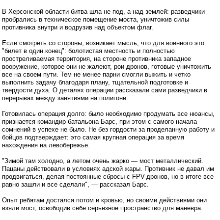
В Херсонской области битва шла не под, а над землей: разведчики
пробрались в техническое помещение моста, уничтожив силы
противника внутри и водрузив над объектом флаг.
Если смотреть со стороны, возникает мысль, что для военного это
"билет в один конец": болотистая местность и полностью
простреливаемая территория, на стороне противника западное
вооружение, которое они не жалеют, рои дронов, готовые уничтожить
все на своем пути. Тем не менее парни смогли выжить и четко
выполнить задачу благодаря плану, тщательной подготовке и
твердости духа. О деталях операции рассказали сами разведчики в
перерывах между занятиями на полигоне.
Готовилась операция долго: было необходимо продумать все нюансы,
признается командир батальона Барс, при этом с самого начала
сомнений в успехе не было. Не без гордости за проделанную работу и
бойцов подтверждает: это самая крупная операция за время
нахождения на левобережье.
"Зимой там холодно, а летом очень жарко — мост металлический.
Пацаны действовали в условиях адской жары. Противник не давал им
продвигаться, делая постоянные сбросы с FPV-дронов, но в итоге все
равно зашли и все сделали", — рассказал Барс.
Опыт ребятам достался потом и кровью, но своими действиями они
взяли мост, освободив себе серьезное пространство для маневра.