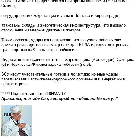
поражены объекты радиоэлектронной промышленности («Оризон» в
Смеле),
под удар попали ж/д станции и узлы в Полтаве и Кировограде,
атакованы склады и энергетическая инфраструктура, что вызвало
отключения и задержки движения поездов.
Таким образом, удары концентрировались на узлах обеспечения
армии: производственные мощности для БПЛА и радиоэлектроники,
транспортные хабы и электроснабжение.
Лидеры по интенсивности атак — Харьковщина (9 эпизодов), Сумщина
(6) и Черкасская/Кировоградская области (по 5).
ВСУ несут чувствительные потери в логистике: ночные удары
парализовали часть железнодорожного сообщения и энергетики в
центре страны.
???? Подписаться: t.me/L0HMATIY
Араратик, так где бан, который ты обещал. Не вижу. !!