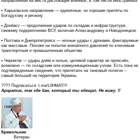
направленная на места дислокации военных, в том числе иностранных.
• Харьковское направление — единичные, но хорошие прилёты по
Богодухову и региону.
• Донбасс — продолжение ударов по складам и инфраструктуре,
свежему подкреплению ВСУ, включая Александровку и Новодонецкое.
• Полтава и Днепропетровск — ночные удары с дронами, фиксируемые
как массовые. Похоже на попытки внезапного давления по ключевым
транспортным и промышленным объектам.
• Чернигов — удары днём и ночью, целевой характер не прояснён,
возможно — по складским или коммуникационным узлам. Есть пока не
подтвержденные сведения, что прилетало на танковый полигон –
самый большой на территории Украины.
???? Подписаться: t.me/L0HMATIY
Араратик, так где бан, который ты обещал. Не вижу. !!
Крамольник
Ветеран