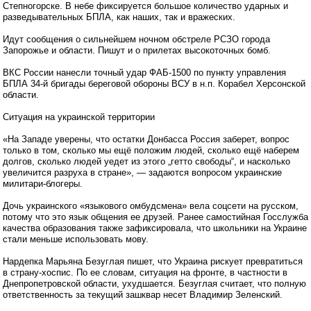
Степногорске. В небе фиксируется большое количество ударных и
разведывательных БПЛА, как наших, так и вражеских.
Идут сообщения о сильнейшем ночном обстреле РСЗО города
Запорожье и области. Пишут и о прилетах высокоточных бомб.
ВКС России нанесли точный удар ФАБ-1500 по пункту управления
БПЛА 34-й бригады береговой обороны ВСУ в н.п. Корабел Херсонской
области.
Ситуация на украинской территории
«На Западе уверены, что остатки Донбасса Россия заберет, вопрос
только в том, сколько мы ещё положим людей, сколько ещё наберем
долгов, сколько людей уедет из этого „гетто свободы“, и насколько
увеличится разруха в стране», — задаются вопросом украинские
милитари-блогеры.
Дочь украинского «языкового омбудсмена» вела соцсети на русском,
потому что это язык общения ее друзей. Ранее самостийная Госслужба
качества образования также зафиксировала, что школьники на Украине
стали меньше использовать мову.
Нардепка Марьяна Безуглая пишет, что Украина рискует превратиться
в страну-хоспис. По ее словам, ситуация на фронте, в частности в
Днепропетровской области, ухудшается. Безуглая считает, что полную
ответственность за текущий зашквар несет Владимир Зеленский.