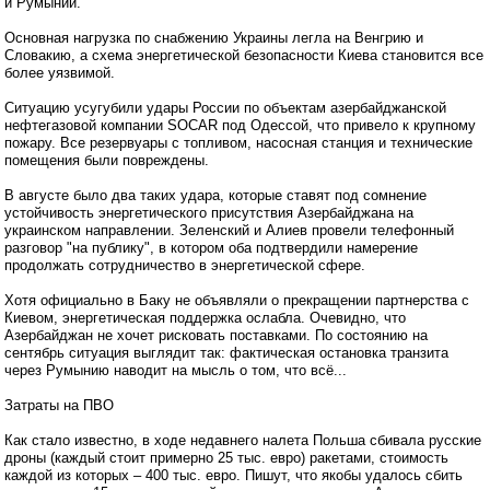
и Румынии.
Основная нагрузка по снабжению Украины легла на Венгрию и
Словакию, а схема энергетической безопасности Киева становится все
более уязвимой.
Ситуацию усугубили удары России по объектам азербайджанской
нефтегазовой компании SOCAR под Одессой, что привело к крупному
пожару. Все резервуары с топливом, насосная станция и технические
помещения были повреждены.
В августе было два таких удара, которые ставят под сомнение
устойчивость энергетического присутствия Азербайджана на
украинском направлении. Зеленский и Алиев провели телефонный
разговор "на публику", в котором оба подтвердили намерение
продолжать сотрудничество в энергетической сфере.
Хотя официально в Баку не объявляли о прекращении партнерства с
Киевом, энергетическая поддержка ослабла. Очевидно, что
Азербайджан не хочет рисковать поставками. По состоянию на
сентябрь ситуация выглядит так: фактическая остановка транзита
через Румынию наводит на мысль о том, что всё...
Затраты на ПВО
Как стало известно, в ходе недавнего налета Польша сбивала русские
дроны (каждый стоит примерно 25 тыс. евро) ракетами, стоимость
каждой из которых – 400 тыс. евро. Пишут, что якобы удалось сбить