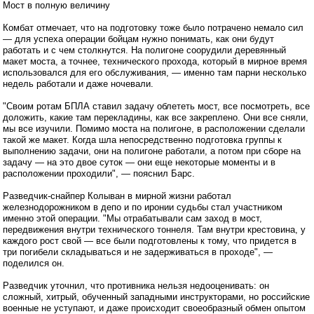
Мост в полную величину
Комбат отмечает, что на подготовку тоже было потрачено немало сил
— для успеха операции бойцам нужно понимать, как они будут
работать и с чем столкнутся. На полигоне соорудили деревянный
макет моста, а точнее, технического прохода, который в мирное время
использовался для его обслуживания, — именно там парни несколько
недель работали и даже ночевали.
"Своим ротам БПЛА ставил задачу облететь мост, все посмотреть, все
доложить, какие там перекладины, как все закреплено. Они все сняли,
мы все изучили. Помимо моста на полигоне, в расположении сделали
такой же макет. Когда шла непосредственно подготовка группы к
выполнению задачи, они на полигоне работали, а потом при сборе на
задачу — на это двое суток — они еще некоторые моменты и в
расположении проходили", — пояснил Барс.
Разведчик-снайпер Колыван в мирной жизни работал
железнодорожником в депо и по иронии судьбы стал участником
именно этой операции. "Мы отрабатывали сам заход в мост,
передвижения внутри технического тоннеля. Там внутри крестовина, у
каждого рост свой — все были подготовлены к тому, что придется в
три погибели складываться и не задерживаться в проходе", —
поделился он.
Разведчик уточнил, что противника нельзя недооценивать: он
сложный, хитрый, обученный западными инструкторами, но российские
военные не уступают, и даже происходит своеобразный обмен опытом