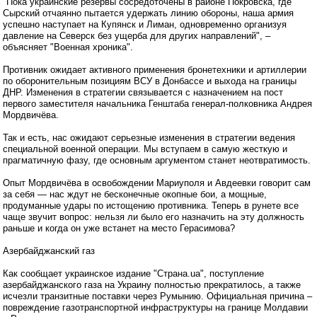
"Пока украинские резервы сосредоточены в районе Покровска, где
Сырский отчаянно пытается удержать линию обороны, наша армия
успешно наступает на Купянск и Лиман, одновременно организуя
давление на Северск без ущерба для других направлений", –
объясняет "Военная хроника".
Противник ожидает активного применения бронетехники и артиллерии
по оборонительным позициям ВСУ в Донбассе и выхода на границы
ДНР. Изменения в стратегии связывается с назначением на пост
первого заместителя начальника Генштаба генерал-полковника Андрея
Мордвичёва.
Так и есть, нас ожидают серьезные изменения в стратегии ведения
специальной военной операции. Мы вступаем в самую жесткую и
прагматичную фазу, где основным аргументом станет неотвратимость.
Опыт Мордвичёва в освобождении Мариуполя и Авдеевки говорит сам
за себя — нас ждут не бесконечные окопные бои, а мощные,
продуманные удары по истощению противника. Теперь в рунете все
чаще звучит вопрос: нельзя ли было его назначить на эту должность
раньше и когда он уже встанет на место Герасимова?
Азербайджанский газ
Как сообщает украинское издание "Страна.ua", поступление
азербайджанского газа на Украину полностью прекратилось, а также
исчезли транзитные поставки через Румынию. Официальная причина –
повреждение газотранспортной инфраструктуры на границе Молдавии