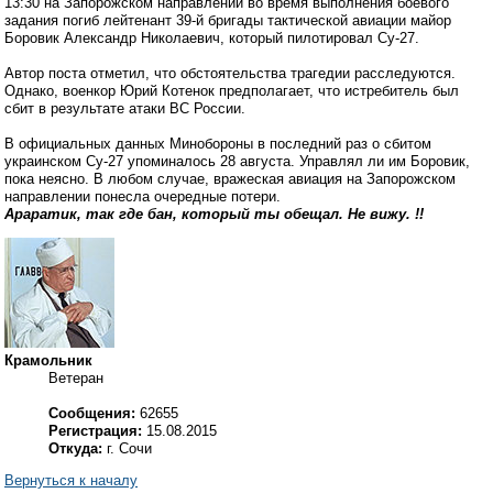
13:30 на Запорожском направлении во время выполнения боевого
задания погиб лейтенант 39-й бригады тактической авиации майор
Боровик Александр Николаевич, который пилотировал Су-27.
Автор поста отметил, что обстоятельства трагедии расследуются.
Однако, военкор Юрий Котенок предполагает, что истребитель был
сбит в результате атаки ВС России.
В официальных данных Минобороны в последний раз о сбитом
украинском Су-27 упоминалось 28 августа. Управлял ли им Боровик,
пока неясно. В любом случае, вражеская авиация на Запорожском
направлении понесла очередные потери.
Араратик, так где бан, который ты обещал. Не вижу. !!
Крамольник
Ветеран
Сообщения:
62655
Регистрация:
15.08.2015
Откуда:
г. Сочи
Вернуться к началу