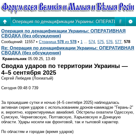
Операция по денацификации Украины: ОПЕРАТИВНАЯ СВ
#
Операция по денацификации Украины: ОПЕРАТИВНАЯ
СВОДКА (без обсуждения)
Сообщений: 11557 •
Страница
578
из
578
•
1
...
574
,
575
,
576
,
577
,
578
Re: Операция по денацификации Украины: ОПЕРАТИВНАЯ
СВОДКА (без обсуждения)
Крамольник
05.09.25, 13:49
Сводка ударов по территории Украины —
4–5 сентября 2025
Сергей Лебедев (Лохматый)
Сегодня 09:48 0 739
За прошедшие сутки и ночью (4–5 сентября 2025) наблюдалась
активная серия ударов с использованием дронов-камикадзе "Герань-2"
и, вероятно, корректируемых авиабомб. Обстрелы охватили Одесскую,
Сумскую, Черниговскую, Полтавскую, Харьковскую и Донецкую
области. Удары носили как фронтовой, так и тыловой характер.
По областям и городам (время ударов)