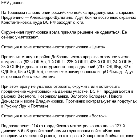
FPV-дронов.
На Торецком направлении российские войска продвинулись в кармане
Предтечино — Александро-Шультино. Идут бои на восточных окраинах
Константиновки, куда ВС РФ заходят с юга.
Окруженная группировка врага приняла решение не сдаваться. Ее
сейчас уничтожают.
Ситуация в зоне ответственности группировки «Центр»
Противник стянул в район Добропольского прорыва огромное число
штурмовых (92-я ОШБр, 1-й ОШП, 225-й ОШП, 425-й ОШП, 24-й ОШБ,
25-й ОШБ) и десантно штурмовых подразделений (79-я ОДШБр, 82-я
ОДШБр, 95-я ОДШБр), помимо механизированных и ТрО бригад. Идут
встречные бои с «качелями».
При этом врагу не удалось отрезать, окружить или остановить
продвижение «центровых» на данном участке. ВС РФ продвигаются в
районах Веселого, Новониколаевки, Золотого Колодезя, Нового
Донбасса и возле Владимировки. Противник контратакует на подступах
к Русину Яру и Полтавке.
Ситуация в зоне ответственности группировки «Восток»
Подразделения 114-го гвардейского мотострелкового полка 127-й
дивизии 5-й общевойсковой армии группировки войск «Восток»
совершили очередной рывок, на этот раз в Запорожской области, взяв