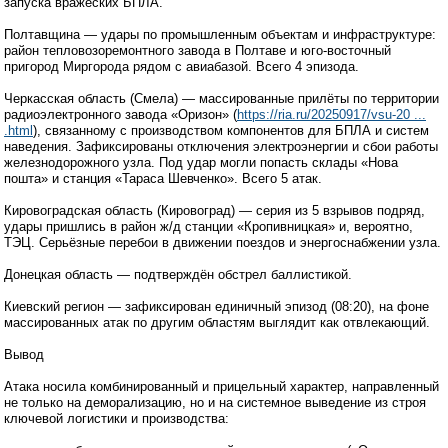
запуска вражеских БПЛА.
Полтавщина — удары по промышленным объектам и инфраструктуре:
район тепловозоремонтного завода в Полтаве и юго-восточный
пригород Миргорода рядом с авиабазой. Всего 4 эпизода.
Черкасская область (Смела) — массированные прилёты по территории
радиоэлектронного завода «Оризон» (
https://ria.ru/20250917/vsu-20 ...
.html
), связанному с производством компонентов для БПЛА и систем
наведения. Зафиксированы отключения электроэнергии и сбои работы
железнодорожного узла. Под удар могли попасть склады «Нова
пошта» и станция «Тараса Шевченко». Всего 5 атак.
Кировоградская область (Кировоград) — серия из 5 взрывов подряд,
удары пришлись в район ж/д станции «Кропивницкая» и, вероятно,
ТЭЦ. Серьёзные перебои в движении поездов и энергоснабжении узла.
Донецкая область — подтверждён обстрел баллистикой.
Киевский регион — зафиксирован единичный эпизод (08:20), на фоне
массированных атак по другим областям выглядит как отвлекающий.
Вывод
Атака носила комбинированный и прицельный характер, направленный
не только на деморализацию, но и на системное выведение из строя
ключевой логистики и производства: