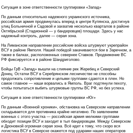
Ситуация в зоне ответственности группировки «Запад»
По данным относительно надежного украинского источника,
российская армия продвинулась вперед в центре Купянска, достигнув
улиц Больничной и Садовой и захватив несколько кварталов в районе
Октябрьской (Стадионной — у бандеровцев) площади. Здесь у нас
надежный контроль, далее — серая зона.
На Лиманском направлении российские войска штурмуют укрепрайон
ВСУ в районе Ямполя. Нашей победой закачиваются бои в Заречном, а
также в балках, расположенных севернее Ставков. Продвижение ВС
РФ фиксируется и в районе Шандриголово.
Бойцы ГрВ «Запад» вышли на слияние рек Жеребец и Северский
Донец. Остатки ВСУ в Серебрянском лесничестве не способны
продолжать сопротивление и целыми группами сдаются в плен. Но
самое главное — наши ворвались в Ямполь. Враг подтянули пехоту,
чтобы попытаться выбить штурмовые группы ВС РФ, но без успеха.
Ситуация в зоне ответственности группировки «Юг»
По данным «Военной хроники», обстановка на Северском направлении
складывается для противника крайне негативно. По заявлениям
военных с этого участка — российская армия мелкими группами
обходит позиции ВСУ и заходит в тыл бандеровцам. Между Северском
и Дроновкой огромная серая зона. Всё идет к тому, что скоро вся
логистика ВСУ в Северске окажется под ударами наших операторов