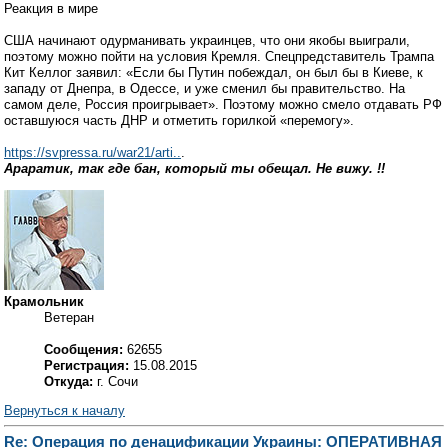
Реакция в мире
США начинают одурманивать украинцев, что они якобы выиграли,
поэтому можно пойти на условия Кремля. Спецпредставитель Трампа
Кит Келлог заявил: «Если бы Путин побеждал, он был бы в Киеве, к
западу от Днепра, в Одессе, и уже сменил бы правительство. На
самом деле, Россия проигрывает». Поэтому можно смело отдавать РФ
оставшуюся часть ДНР и отметить горилкой «перемогу».
https://svpressa.ru/war21/arti..
.
Араратик, так где бан, который ты обещал. Не вижу. !!
Крамольник
Ветеран
Сообщения:
62655
Регистрация:
15.08.2015
Откуда:
г. Сочи
Вернуться к началу
Re: Операция по денацификации Украины: ОПЕРАТИВНАЯ