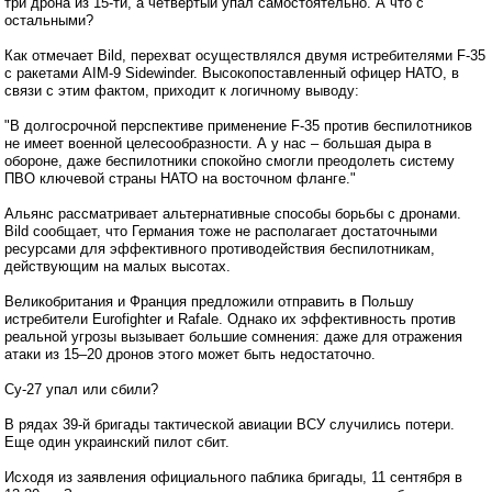
три дрона из 15-ти, а четвертый упал самостоятельно. А что с
остальными?
Как отмечает Bild, перехват осуществлялся двумя истребителями F-35
с ракетами AIM-9 Sidewinder. Высокопоставленный офицер НАТО, в
связи с этим фактом, приходит к логичному выводу:
"В долгосрочной перспективе применение F-35 против беспилотников
не имеет военной целесообразности. А у нас – большая дыра в
обороне, даже беспилотники спокойно смогли преодолеть систему
ПВО ключевой страны НАТО на восточном фланге."
Альянс рассматривает альтернативные способы борьбы с дронами.
Bild сообщает, что Германия тоже не располагает достаточными
ресурсами для эффективного противодействия беспилотникам,
действующим на малых высотах.
Великобритания и Франция предложили отправить в Польшу
истребители Eurofighter и Rafale. Однако их эффективность против
реальной угрозы вызывает большие сомнения: даже для отражения
атаки из 15–20 дронов этого может быть недостаточно.
Су-27 упал или сбили?
В рядах 39-й бригады тактической авиации ВСУ случились потери.
Еще один украинский пилот сбит.
Исходя из заявления официального паблика бригады, 11 сентября в