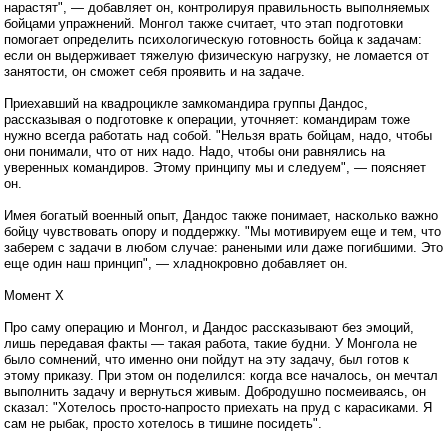
нарастят", — добавляет он, контролируя правильность выполняемых
бойцами упражнений. Монгол также считает, что этап подготовки
помогает определить психологическую готовность бойца к задачам:
если он выдерживает тяжелую физическую нагрузку, не ломается от
занятости, он сможет себя проявить и на задаче.
Приехавший на квадроцикле замкомандира группы Дандос,
рассказывая о подготовке к операции, уточняет: командирам тоже
нужно всегда работать над собой. "Нельзя врать бойцам, надо, чтобы
они понимали, что от них надо. Надо, чтобы они равнялись на
уверенных командиров. Этому принципу мы и следуем", — поясняет
он.
Имея богатый военный опыт, Дандос также понимает, насколько важно
бойцу чувствовать опору и поддержку. "Мы мотивируем еще и тем, что
заберем с задачи в любом случае: ранеными или даже погибшими. Это
еще один наш принцип", — хладнокровно добавляет он.
Момент Х
Про саму операцию и Монгол, и Дандос рассказывают без эмоций,
лишь передавая факты — такая работа, такие будни. У Монгола не
было сомнений, что именно они пойдут на эту задачу, был готов к
этому приказу. При этом он поделился: когда все началось, он мечтал
выполнить задачу и вернуться живым. Добродушно посмеиваясь, он
сказал: "Хотелось просто-напросто приехать на пруд с карасиками. Я
сам не рыбак, просто хотелось в тишине посидеть".