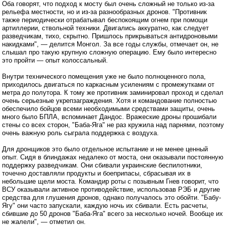
Оба говорят, что подход к мосту был очень сложный не только из-за
рельефа местности, но и из-за разнообразных дронов. "Противник
также периодически отрабатывал беспокоящим огнем при помощи
артиллерии, ствольной техники. Двигались аккуратно, как следует
разведчикам, тихо, скрытно. Пришлось прикрываться антидроновыми
накидками", — делится Монгол. За все годы службы, отмечает он, не
слышал про такую крупную сложную операцию. Ему было интересно
это пройти — опыт колоссальный.
Внутри технического помещения уже не было полноценного пола,
приходилось двигаться по каркасным усилениям с промежутками от
метра до полутора. К тому же противник заминировал проход и сделал
очень серьезные укрепзаграждения. Хотя и командование полностью
обеспечило бойцов всеми необходимыми средствами защиты, очень
много было БПЛА, вспоминает Дандос. Вражеские дроны прошибали
стены со всех сторон, "Баба-Яга" не раз кружила над парнями, поэтому
очень важную роль сыграла поддержка с воздуха.
Для дронщиков это было отдельное испытание и не менее ценный
опыт. Сидя в блиндажах недалеко от моста, они оказывали постоянную
поддержку разведчикам. Они сбивали украинские беспилотники,
точечно доставляли продукты и боеприпасы, сбрасывая их в
небольшие щели моста. Командир роты с позывным Гнев говорит, что
ВСУ оказывали активное противодействие, использовав РЭБ и другие
средства для глушения дронов, однако получалось это обойти. "Бабу-
Ягу" они часто запускали, каждую ночь их сбивали. Есть расчеты,
сбившие до 50 дронов "Баба-Яга" всего за несколько ночей. Вообще их
не жалели", — отметил он.