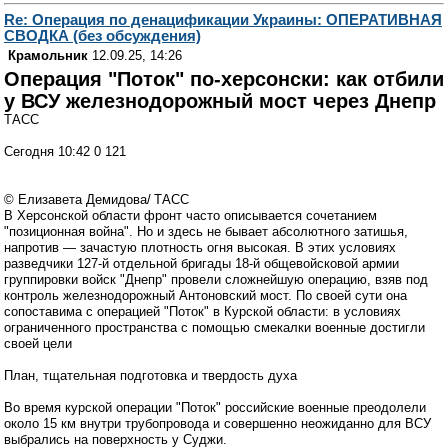
Re: Операция по денацификации Украины: ОПЕРАТИВНАЯ
СВОДКА (без обсуждения)
Крамольник
12.09.25, 14:26
Операция "Поток" по-херсонски: как отбили
у ВСУ железнодорожный мост через Днепр
ТАСС
Сегодня 10:42 0 121
© Елизавета Демидова/ ТАСС
В Херсонской области фронт часто описывается сочетанием
"позиционная война". Но и здесь не бывает абсолютного затишья,
напротив — зачастую плотность огня высокая. В этих условиях
разведчики 127-й отдельной бригады 18-й общевойсковой армии
группировки войск "Днепр" провели сложнейшую операцию, взяв под
контроль железнодорожный Антоновский мост. По своей сути она
сопоставима с операцией "Поток" в Курской области: в условиях
ограниченного пространства с помощью смекалки военные достигли
своей цели
План, тщательная подготовка и твердость духа
Во время курской операции "Поток" российские военные преодолели
около 15 км внутри трубопровода и совершенно неожиданно для ВСУ
выбрались на поверхность у Суджи.