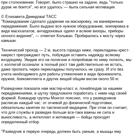
при столкновении. Говорит, было страшно на задаче, ведь "только
дурак не боится", но все удалось — была сильная мотивация.
© Елизавета Демидова/ ТАСС
"Командование сделало ударение на маскировку, на маневренные
передвижения. Было выдано все нужное оборудование, экипировка в
виде маскхалатов, антидроновых одеял и всякие визоры, приборы
ночного видения", — отметил Колыван. Пробирались к мосту через
камыши.
Технический проход — 2 м, высота гораздо ниже, перекладины крест-
накрест преграждают путь, побуждая оставить надежду всякому
входящему. Увидев его на полигоне и попробовав по нему полезть, мы
с коллегой осознали: в полный рост там действительно не встать,
даже пролезть через перекладины получилось не сразу. И это без
учета необходимого для работы утяжеления в виде бронежилета,
оружия, боекомплекта и других вещей общим весом около 50 кг.
Разведчики показали нам мастер-класс и, понаблюдав за нашими
передвижениями, в шутку предложили поработать с ними над своей
формой. Командир группы Монгол пояснил, что у разведчиков
расписан каждый час: от огневой до физической подготовки,
обязательны занятия по тактической медицине. При этом он считает,
что для службы в разведке больше все-таки важны не сила и
выносливость, а интеллект и мотивация — бойцы проходят
определенный отбор.
"Разведчик в первую очередь должен быть умным, а мышцы ему