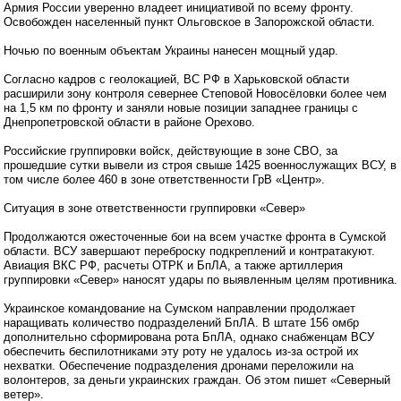
Армия России уверенно владеет инициативой по всему фронту.
Освобожден населенный пункт Ольговское в Запорожской области.
Ночью по военным объектам Украины нанесен мощный удар.
Согласно кадров с геолокацией, ВС РФ в Харьковской области
расширили зону контроля севернее Степовой Новосёловки более чем
на 1,5 км по фронту и заняли новые позиции западнее границы с
Днепропетровской области в районе Орехово.
Российские группировки войск, действующие в зоне СВО, за
прошедшие сутки вывели из строя свыше 1425 военнослужащих ВСУ, в
том числе более 460 в зоне ответственности ГрВ «Центр».
Ситуация в зоне ответственности группировки «Север»
Продолжаются ожесточенные бои на всем участке фронта в Сумской
области. ВСУ завершают переброску подкреплений и контратакуют.
Авиация ВКС РФ, расчеты ОТРК и БпЛА, а также артиллерия
группировки «Север» наносят удары по выявленным целям противника.
Украинское командование на Сумском направлении продолжает
наращивать количество подразделений БпЛА. В штате 156 омбр
дополнительно сформирована рота БпЛА, однако снабженцам ВСУ
обеспечить беспилотниками эту роту не удалось из-за острой их
нехватки. Обеспечение подразделения дронами переложили на
волонтеров, за деньги украинских граждан. Об этом пишет «Северный
ветер».