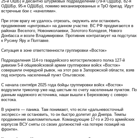
25-й ОШБ) и десантно штурмовых подразделений (79-я ОДШБр, 82-я
ОДШБр, 95-я ОДШБр), помимо механизированных и ТрО бригад. Идут
встречные бои с «качелями».
При этом врагу не удалось отрезать, окружить или остановить
продвижение «центровых» на данном участке. ВС РФ продвигаются в
районах Веселого, Новониколаевки, Золотого Колодезя, Нового
Донбасса и возле Владимировки. Противник контратакует на подступах
к Русину Яру и Полтавке.
Ситуация в зоне ответственности группировки «Восток»
Подразделения 114-го гвардейского мотострелкового полка 127-й
дивизии 5-й общевойсковой армии группировки войск «Восток»
совершили очередной рывок, на этот раз в Запорожской области, взяв
под контроль населенный пункт Ольговское.
С начала сентября 2025 года бойцы группировки войск «Восток»
водрузили триколор уже над шестым по счету населенным пунктом. По
данным надежного источника, наши вышли к Березовому с северо-
востока.
В укрнете — паника. Там понимают, что если «дальневосточный
экспресс» не остановить, то он быстро долетит до Днепра. Темпы
продвижения ошеломительные. Командующие 17-го и 20-го армейских
корпусов ВСУ сняты со своих должностей «за потерю позиций на
фронте».