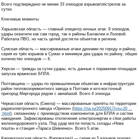
Всего подтверждено не менее 33 эпизодов взрывов/обстрелов за
сутки.
Ключевые моменты
Харьковская область — главный эпицентр ночных атак: 9 эпизодов,
удары охватили как сам город, так и районы Балаклеи и Лозовой.
Работала ПВО, но часть целей достигли объектов в регионе.
Сумская область — массированные атаки дронами по городу и району,
серия из трёх взрывов в Сумах и минимум два удара по району; общее
количество эпизодов — 6.
Херсон — трижды за сутки удары, есть данные о поражении площадок
запуска вражеских БПЛА.
Полтавщина — удары по промышленным объектам и инфраструктуре:
район тепловозоремонтного завода в Полтаве и юго-восточный
пригород Миргорода рядом с авиабазой. Всего 4 эпизода.
Черкасская область (Смела) — массированные прилёты по территории
радиоэлектронного завода «Оризон» (
https://ria.ru/20250917/vsu-20 ...
.html
), связанному с производством компонентов для БПЛА и систем
наведения. Зафиксированы отключения электроэнергии и сбои работы
железнодорожного узла. Под удар могли попасть склады «Нова
пошта» и станция «Тараса Шевченко». Всего 5 атак.
Кировоградская область (Кировоград) — серия из 5 взрывов подряд,