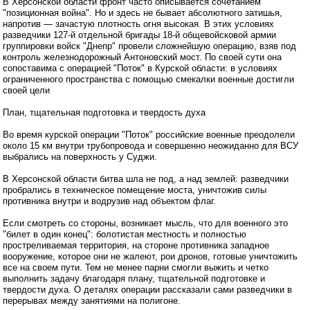
В Херсонской области фронт часто описывается сочетанием
"позиционная война". Но и здесь не бывает абсолютного затишья,
напротив — зачастую плотность огня высокая. В этих условиях
разведчики 127-й отдельной бригады 18-й общевойсковой армии
группировки войск "Днепр" провели сложнейшую операцию, взяв под
контроль железнодорожный Антоновский мост. По своей сути она
сопоставима с операцией "Поток" в Курской области: в условиях
ограниченного пространства с помощью смекалки военные достигли
своей цели
План, тщательная подготовка и твердость духа
Во время курской операции "Поток" российские военные преодолели
около 15 км внутри трубопровода и совершенно неожиданно для ВСУ
выбрались на поверхность у Суджи.
В Херсонской области битва шла не под, а над землей: разведчики
пробрались в техническое помещение моста, уничтожив силы
противника внутри и водрузив над объектом флаг.
Если смотреть со стороны, возникает мысль, что для военного это
"билет в один конец": болотистая местность и полностью
простреливаемая территория, на стороне противника западное
вооружение, которое они не жалеют, рои дронов, готовые уничтожить
все на своем пути. Тем не менее парни смогли выжить и четко
выполнить задачу благодаря плану, тщательной подготовке и
твердости духа. О деталях операции рассказали сами разведчики в
перерывах между занятиями на полигоне.