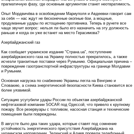
прагматичную фазу, где основным аргументом станет неотвратимость.
Опыт Мордвичёва в освобождении Мариуполя и Авдеевки говорит сам
за себя — нас ждут не бесконечные окопные бои, а мощные,
продуманные удары по истощению противника. Теперь в рунете все
чаще звучит вопрос: нельзя ли было его назначить на эту должность
раньше и когда он уже встанет на место Герасимова?
Азербайджанский газ
Как сообщает украинское издание "Страна.ua", поступление
азербайджанского газа на Украину полностью прекратилось, а также
исчезли транзитные поставки через Румынию. Официальная причина –
повреждение газотранспортной инфраструктуры на границе Молдавии
и Румынии.
Основная нагрузка по снабжению Украины легла на Венгрию и
Словакию, а схема энергетической безопасности Киева становится все
более уязвимой.
Ситуацию усугубили удары России по объектам азербайджанской
нефтегазовой компании SOCAR под Одессой, что привело к крупному
пожару. Все резервуары с топливом, насосная станция и технические
помещения были повреждены.
В августе было два таких удара, которые ставят под сомнение
устойчивость энергетического присутствия Азербайджана на
украинском направлении. Зеленский и Алиев провели телефонный