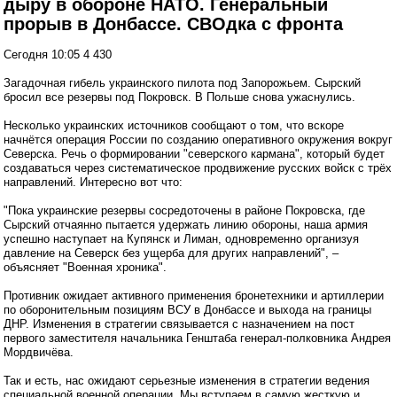
дыру в обороне НАТО. Генеральный
прорыв в Донбассе. СВОдка с фронта
Сегодня 10:05 4 430
Загадочная гибель украинского пилота под Запорожьем. Сырский
бросил все резервы под Покровск. В Польше снова ужаснулись.
Несколько украинских источников сообщают о том, что вскоре
начнётся операция России по созданию оперативного окружения вокруг
Северска. Речь о формировании "северского кармана", который будет
создаваться через систематическое продвижение русских войск с трёх
направлений. Интересно вот что:
"Пока украинские резервы сосредоточены в районе Покровска, где
Сырский отчаянно пытается удержать линию обороны, наша армия
успешно наступает на Купянск и Лиман, одновременно организуя
давление на Северск без ущерба для других направлений", –
объясняет "Военная хроника".
Противник ожидает активного применения бронетехники и артиллерии
по оборонительным позициям ВСУ в Донбассе и выхода на границы
ДНР. Изменения в стратегии связывается с назначением на пост
первого заместителя начальника Генштаба генерал-полковника Андрея
Мордвичёва.
Так и есть, нас ожидают серьезные изменения в стратегии ведения
специальной военной операции. Мы вступаем в самую жесткую и