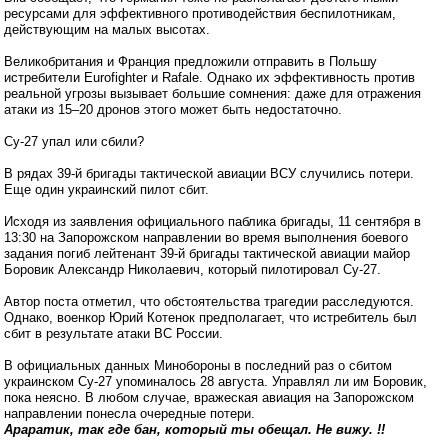
ресурсами для эффективного противодействия беспилотникам,
действующим на малых высотах.
Великобритания и Франция предложили отправить в Польшу
истребители Eurofighter и Rafale. Однако их эффективность против
реальной угрозы вызывает большие сомнения: даже для отражения
атаки из 15–20 дронов этого может быть недостаточно.
Су-27 упал или сбили?
В рядах 39-й бригады тактической авиации ВСУ случились потери.
Еще один украинский пилот сбит.
Исходя из заявления официального паблика бригады, 11 сентября в
13:30 на Запорожском направлении во время выполнения боевого
задания погиб лейтенант 39-й бригады тактической авиации майор
Боровик Александр Николаевич, который пилотировал Су-27.
Автор поста отметил, что обстоятельства трагедии расследуются.
Однако, военкор Юрий Котенок предполагает, что истребитель был
сбит в результате атаки ВС России.
В официальных данных Минобороны в последний раз о сбитом
украинском Су-27 упоминалось 28 августа. Управлял ли им Боровик,
пока неясно. В любом случае, вражеская авиация на Запорожском
направлении понесла очередные потери.
Араратик, так где бан, который ты обещал. Не вижу. !!