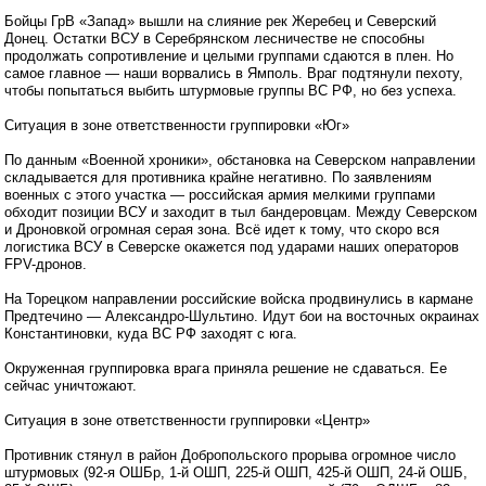
Бойцы ГрВ «Запад» вышли на слияние рек Жеребец и Северский
Донец. Остатки ВСУ в Серебрянском лесничестве не способны
продолжать сопротивление и целыми группами сдаются в плен. Но
самое главное — наши ворвались в Ямполь. Враг подтянули пехоту,
чтобы попытаться выбить штурмовые группы ВС РФ, но без успеха.
Ситуация в зоне ответственности группировки «Юг»
По данным «Военной хроники», обстановка на Северском направлении
складывается для противника крайне негативно. По заявлениям
военных с этого участка — российская армия мелкими группами
обходит позиции ВСУ и заходит в тыл бандеровцам. Между Северском
и Дроновкой огромная серая зона. Всё идет к тому, что скоро вся
логистика ВСУ в Северске окажется под ударами наших операторов
FPV-дронов.
На Торецком направлении российские войска продвинулись в кармане
Предтечино — Александро-Шультино. Идут бои на восточных окраинах
Константиновки, куда ВС РФ заходят с юга.
Окруженная группировка врага приняла решение не сдаваться. Ее
сейчас уничтожают.
Ситуация в зоне ответственности группировки «Центр»
Противник стянул в район Добропольского прорыва огромное число
штурмовых (92-я ОШБр, 1-й ОШП, 225-й ОШП, 425-й ОШП, 24-й ОШБ,