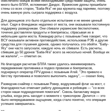
обеспечило бойцов всеми необходимыми средствами защиты, очень
много было БПЛА, вспоминает Дандос. Вражеские дроны прошибали
стены со всех сторон, "Баба-Яга" не раз кружила над парнями, поэтому
очень важную роль сыграла поддержка с воздуха.
Для дронщиков это было отдельное испытание и не менее ценный
опыт. Сидя в блиндажах недалеко от моста, они оказывали постоянную
поддержку разведчикам. Они сбивали украинские беспилотники,
точечно доставляли продукты и боеприпасы, сбрасывая их в
небольшие щели моста. Командир роты с позывным Гнев говорит, что
ВСУ оказывали активное противодействие, использовав РЭБ и другие
средства для глушения дронов, однако получалось это обойти. "Бабу-
Ягу" они часто запускали, каждую ночь их сбивали. Есть расчеты,
сбившие до 50 дронов "Баба-Яга" всего за несколько ночей. Вообще их
не жалели", — отметил он.
Но благодаря расчетам БПЛА также удалось минимизировать
передвижение противника и подвоз провизии и боеприпасов,
подчеркнул оператор FPV-дрона с позывным Атей. "Это привело к
бегству противника и позволило выполнить задачу", — сказал боец.
Разведчик-снайпер с позывным Ровер, водрузивший флаг на мост, с
благодарностью отмечает работу дронщиков и рэбовцев — "со всех
сторон наши подразделения помогали". Сквозь балаклаву видна
улыбка, когда речь заходит о моменте с триколором. Делится — это
было непередаваемое ощущение, когда стало понятно, что операция
успешно завершилась.