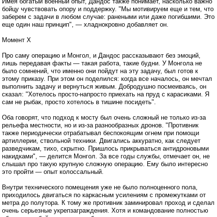
Имея богатый военный опыт, Дандос также понимает, насколько важно
бойцу чувствовать опору и поддержку. "Мы мотивируем еще и тем, что
заберем с задачи в любом случае: ранеными или даже погибшими. Это
еще один наш принцип", — хладнокровно добавляет он.
Момент Х
Про саму операцию и Монгол, и Дандос рассказывают без эмоций,
лишь передавая факты — такая работа, такие будни. У Монгола не
было сомнений, что именно они пойдут на эту задачу, был готов к
этому приказу. При этом он поделился: когда все началось, он мечтал
выполнить задачу и вернуться живым. Добродушно посмеиваясь, он
сказал: "Хотелось просто-напросто приехать на пруд с карасиками. Я
сам не рыбак, просто хотелось в тишине посидеть".
Оба говорят, что подход к мосту был очень сложный не только из-за
рельефа местности, но и из-за разнообразных дронов. "Противник
также периодически отрабатывал беспокоящим огнем при помощи
артиллерии, ствольной техники. Двигались аккуратно, как следует
разведчикам, тихо, скрытно. Пришлось прикрываться антидроновыми
накидками", — делится Монгол. За все годы службы, отмечает он, не
слышал про такую крупную сложную операцию. Ему было интересно
это пройти — опыт колоссальный.
Внутри технического помещения уже не было полноценного пола,
приходилось двигаться по каркасным усилениям с промежутками от
метра до полутора. К тому же противник заминировал проход и сделал
очень серьезные укрепзаграждения. Хотя и командование полностью