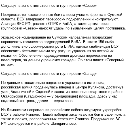
Ситуация в зоне ответственности группировки «Север»
Продолжаются ожесточенные бои на всем участке фронта в Сумской
области. ВСУ завершают переброску подкреплений и контратакуют.
Авиация ВКС РФ, расчеты ОТРК и БпЛА, а также артиллерия
группировки «Север» наносят удары по выявленным целям противника.
Украинское командование на Сумском направлении продолжает
наращивать количество подразделений БпЛА. В штате 156 омбр
дополнительно сформирована рота БпЛА, однако снабженцам ВСУ
обеспечить беспилотниками эту роту не удалось из-за острой их
нехватки. Обеспечение подразделения дронами переложили на
волонтеров, за деньги украинских граждан. Об этом пишет «Северный
ветер».
Ситуация в зоне ответственности группировки «Запад»
По данным относительно надежного украинского источника,
российская армия продвинулась вперед в центре Купянска, достигнув
улиц Больничной и Садовой и захватив несколько кварталов в районе
Октябрьской (Стадионной — у бандеровцев) площади. Здесь у нас
надежный контроль, далее — серая зона.
На Лиманском направлении российские войска штурмуют укрепрайон
ВСУ в районе Ямполя. Нашей победой закачиваются бои в Заречном, а
также в балках, расположенных севернее Ставков. Продвижение ВС
РФ фиксируется и в районе Шандриголово.