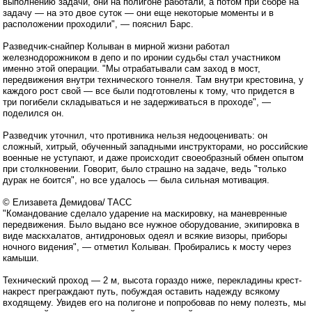
выполнению задачи, они на полигоне работали, а потом при сборе на
задачу — на это двое суток — они еще некоторые моменты и в
расположении проходили", — пояснил Барс.
Разведчик-снайпер Колыван в мирной жизни работал
железнодорожником в депо и по иронии судьбы стал участником
именно этой операции. "Мы отрабатывали сам заход в мост,
передвижения внутри технического тоннеля. Там внутри крестовина, у
каждого рост свой — все были подготовлены к тому, что придется в
три погибели складываться и не задерживаться в проходе", —
поделился он.
Разведчик уточнил, что противника нельзя недооценивать: он
сложный, хитрый, обученный западными инструкторами, но российские
военные не уступают, и даже происходит своеобразный обмен опытом
при столкновении. Говорит, было страшно на задаче, ведь "только
дурак не боится", но все удалось — была сильная мотивация.
© Елизавета Демидова/ ТАСС
"Командование сделало ударение на маскировку, на маневренные
передвижения. Было выдано все нужное оборудование, экипировка в
виде маскхалатов, антидроновых одеял и всякие визоры, приборы
ночного видения", — отметил Колыван. Пробирались к мосту через
камыши.
Технический проход — 2 м, высота гораздо ниже, перекладины крест-
накрест преграждают путь, побуждая оставить надежду всякому
входящему. Увидев его на полигоне и попробовав по нему полезть, мы