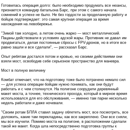
Готовилась операция долго: было необходимо продумать все нюансы,
признается командир батальона Барс, при этом с самого начала
сомнений в успехе не было. Не без гордости за проделанную работу и
бойцов подтверждает: это самая крупная операция за время
нахождения на левобережье.
"Зимой там холодно, а летом очень жарко — мост металлический.
Пацаны действовали в условиях адской жары. Противник не давал им
продвигаться, делая постоянные сбросы с FPV-дронов, но в итоге все
равно зашли и все сделали", — рассказал Барс.
Опыт ребятам достался потом и кровью, но своими действиями они
взяли мост, освободив себе серьезное пространство для маневра.
Мост в полную величину
Комбат отмечает, что на подготовку тоже было потрачено немало сил
— для успеха операции бойцам нужно понимать, как они будут
работать и с чем столкнутся. На полигоне соорудили деревянный
макет моста, а точнее, технического прохода, который в мирное время
использовался для его обслуживания, — именно там парни несколько
недель работали и даже ночевали.
"Своим ротам БПЛА ставил задачу облететь мост, все посмотреть, все
доложить, какие там перекладины, как все закреплено. Они все сняли,
мы все изучили. Помимо моста на полигоне, в расположении сделали
такой же макет. Когда шла непосредственно подготовка группы к