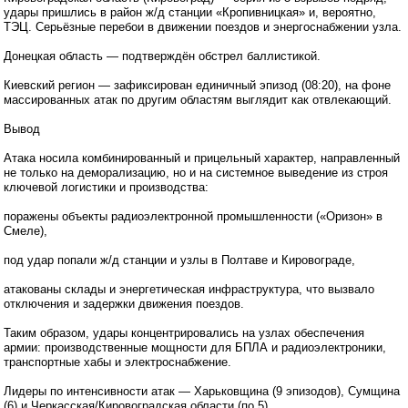
удары пришлись в район ж/д станции «Кропивницкая» и, вероятно,
ТЭЦ. Серьёзные перебои в движении поездов и энергоснабжении узла.
Донецкая область — подтверждён обстрел баллистикой.
Киевский регион — зафиксирован единичный эпизод (08:20), на фоне
массированных атак по другим областям выглядит как отвлекающий.
Вывод
Атака носила комбинированный и прицельный характер, направленный
не только на деморализацию, но и на системное выведение из строя
ключевой логистики и производства:
поражены объекты радиоэлектронной промышленности («Оризон» в
Смеле),
под удар попали ж/д станции и узлы в Полтаве и Кировограде,
атакованы склады и энергетическая инфраструктура, что вызвало
отключения и задержки движения поездов.
Таким образом, удары концентрировались на узлах обеспечения
армии: производственные мощности для БПЛА и радиоэлектроники,
транспортные хабы и электроснабжение.
Лидеры по интенсивности атак — Харьковщина (9 эпизодов), Сумщина
(6) и Черкасская/Кировоградская области (по 5).