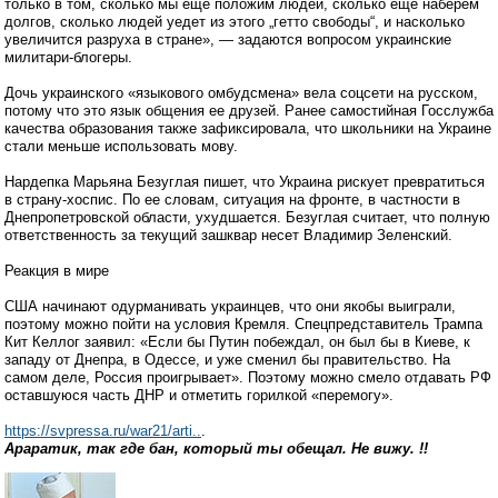
только в том, сколько мы ещё положим людей, сколько ещё наберем
долгов, сколько людей уедет из этого „гетто свободы“, и насколько
увеличится разруха в стране», — задаются вопросом украинские
милитари-блогеры.
Дочь украинского «языкового омбудсмена» вела соцсети на русском,
потому что это язык общения ее друзей. Ранее самостийная Госслужба
качества образования также зафиксировала, что школьники на Украине
стали меньше использовать мову.
Нардепка Марьяна Безуглая пишет, что Украина рискует превратиться
в страну-хоспис. По ее словам, ситуация на фронте, в частности в
Днепропетровской области, ухудшается. Безуглая считает, что полную
ответственность за текущий зашквар несет Владимир Зеленский.
Реакция в мире
США начинают одурманивать украинцев, что они якобы выиграли,
поэтому можно пойти на условия Кремля. Спецпредставитель Трампа
Кит Келлог заявил: «Если бы Путин побеждал, он был бы в Киеве, к
западу от Днепра, в Одессе, и уже сменил бы правительство. На
самом деле, Россия проигрывает». Поэтому можно смело отдавать РФ
оставшуюся часть ДНР и отметить горилкой «перемогу».
https://svpressa.ru/war21/arti..
.
Араратик, так где бан, который ты обещал. Не вижу. !!