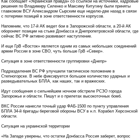
Как сообщает «Украинская правда» со ссылкой на источники, кадровые
решения по Владимиру Силенко и Максиму Китугину были приняты
главкомом ВСУ Александром Сырским еще неделю-две назад в связи
с потерями позиций в зоне ответственности корпусов.
Напомним, что 17-й АК ведет бои в Запорожской области, а 20-й АК
обороняет позиции на стыке Донбасса и Днепропетровской области, где
сейчас ВС РФ активно развивают наступление.
И еще ГрВ «Восток» является одним из самых небольших соединений
армии России в зоне СВО, чуть больше ГрВ «Север».
Ситуация в зоне ответственности группировки «Днепр»
Подразделения ВС РФ улучшили тактическое положение в
Степногорске. В небе фиксируется большое количество ударных и
разведывательных БПЛА, как наших, так и вражеских.
Идут сообщения о сильнейшем ночном обстреле РСЗО города
Запорожье и области. Пишут и о прилетах высокоточных бомб.
ВКС России нанесли точный удар ФАБ-1500 по пункту управления
БПЛА 34-й бригады береговой обороны ВСУ в н.п. Корабел Херсонской
области.
Ситуация на украинской территории
«На Западе уверены, что остатки Донбасса Россия заберет, вопрос