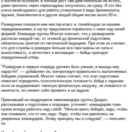
с коллегой осознали: в полный рост там действительно не встать,
даже пролезть через перекладины получилось не сразу. И это без
учета необходимого для работы утяжеления в виде бронежилета,
оружия, боекомплекта и других вещей общим весом около 50 кг.
Разведчики показали нам мастер-класс и, понаблюдав за нашими
передвижениями, в шутку предложили поработать с ними над своей
формой. Командир группы Монгол пояснил, что у разведчиков
расписан каждый час: от огневой до физической подготовки,
обязательны занятия по тактической медицине. При этом он считает,
что для службы в разведке больше все-таки важны не сила и
выносливость, а интеллект и мотивация — бойцы проходят
определенный отбор.
"Разведчик в первую очередь должен быть умным, а мышцы ему
нарастят", — добавляет он, контролируя правильность выполняемых
бойцами упражнений. Монгол также считает, что этап подготовки
помогает определить психологическую готовность бойца к задачам:
если он выдерживает тяжелую физическую нагрузку, не ломается от
занятости, он сможет себя проявить и на задаче.
Приехавший на квадроцикле замкомандира группы Дандос,
рассказывая о подготовке к операции, уточняет: командирам тоже
нужно всегда работать над собой. "Нельзя врать бойцам, надо, чтобы
они понимали, что от них надо. Надо, чтобы они равнялись на
уверенных командиров. Этому принципу мы и следуем", — поясняет
он.