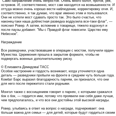
"Само направление очень непростое. Очень много болот, проток, рек,
островов. И, соответственно, мост сам находится на возвышенности. И
оттуда можно очень хорошо вести наблюдение, корректировку огня. И,
соответственно, я так думаю, что враг именно этим и пользовался.
Они не хотели мост сдавать просто так. Это было счастье, что
наконец-таки наша доблестная разведка водрузила все-таки флаг", —
пояснил Ровер. А затем, вспомнив о товарище, тяжело вздохнул и
после паузы добавил: "Мы с Правдой флаг повесили. Царство ему
Небесное".
Награждение
Все разведчики, участвовавшие в операции с мостом, получили орден
Мужества. Церемония прошла в закрытом формате, чтобы не
подвергать военных дополнительному риску.
© Елизавета Демидова/ ТАСС
Особое настроение и гордость возникают, когда уточняется одна
деталь — разведчики пробыли на фронте в среднем чуть больше года.
Комбат Барс выразил благодарность парням, он признался, что они
для него после пережитого стали родными.
Монгол также с восхищением говорит о парнях, с которыми сражался
бок о бок, — гордится ими, потому что проявили они себя даже лучше,
чем предполагалось, и что все они достойны этой высокой награды.
Ровер, улыбаясь в ответ на вопрос о награде, подчеркивает: она
больше важна для семьи — для детей, которые будут гордиться своим