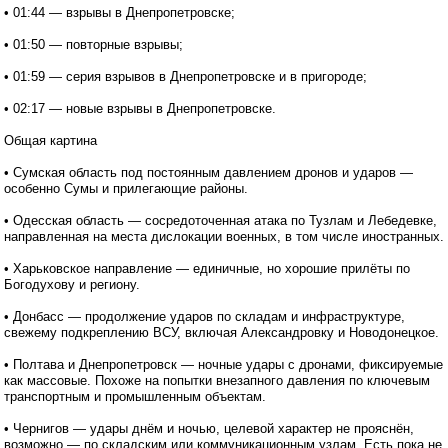
• 01:44 — взрывы в Днепропетровске;
• 01:50 — повторные взрывы;
• 01:59 — серия взрывов в Днепропетровске и в пригороде;
• 02:17 — новые взрывы в Днепропетровске.
Общая картина
• Сумская область под постоянным давлением дронов и ударов —
особенно Сумы и прилегающие районы.
• Одесская область — сосредоточенная атака по Тузлам и Лебедевке,
направленная на места дислокации военных, в том числе иностранных.
• Харьковское направление — единичные, но хорошие прилёты по
Богодухову и региону.
• Донбасс — продолжение ударов по складам и инфраструктуре,
свежему подкреплению ВСУ, включая Александровку и Новодонецкое.
• Полтава и Днепропетровск — ночные удары с дронами, фиксируемые
как массовые. Похоже на попытки внезапного давления по ключевым
транспортным и промышленным объектам.
• Чернигов — удары днём и ночью, целевой характер не прояснён,
возможно — по складским или коммуникационным узлам. Есть пока не