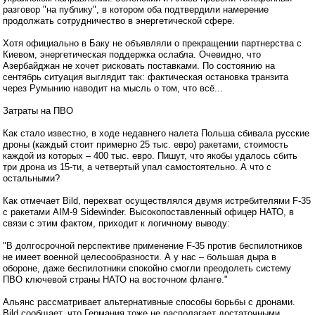
разговор "на публику", в котором оба подтвердили намерение
продолжать сотрудничество в энергетической сфере.
Хотя официально в Баку не объявляли о прекращении партнерства с
Киевом, энергетическая поддержка ослабла. Очевидно, что
Азербайджан не хочет рисковать поставками. По состоянию на
сентябрь ситуация выглядит так: фактическая остановка транзита
через Румынию наводит на мысль о том, что всё...
Затраты на ПВО
Как стало известно, в ходе недавнего налета Польша сбивала русские
дроны (каждый стоит примерно 25 тыс. евро) ракетами, стоимость
каждой из которых – 400 тыс. евро. Пишут, что якобы удалось сбить
три дрона из 15-ти, а четвертый упал самостоятельно. А что с
остальными?
Как отмечает Bild, перехват осуществлялся двумя истребителями F-35
с ракетами AIM-9 Sidewinder. Высокопоставленный офицер НАТО, в
связи с этим фактом, приходит к логичному выводу:
"В долгосрочной перспективе применение F-35 против беспилотников
не имеет военной целесообразности. А у нас – большая дыра в
обороне, даже беспилотники спокойно смогли преодолеть систему
ПВО ключевой страны НАТО на восточном фланге."
Альянс рассматривает альтернативные способы борьбы с дронами.
Bild сообщает, что Германия тоже не располагает достаточными