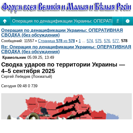
Операция по денацификации Украины: ОПЕРАТИВНАЯ СВ
#
Операция по денацификации Украины: ОПЕРАТИВНАЯ
СВОДКА (без обсуждения)
Сообщений: 11557 •
Страница
578
из
578
•
1
...
574
,
575
,
576
,
577
,
578
Re: Операция по денацификации Украины: ОПЕРАТИВНАЯ
СВОДКА (без обсуждения)
Крамольник
05.09.25, 13:49
Сводка ударов по территории Украины —
4–5 сентября 2025
Сергей Лебедев (Лохматый)
Сегодня 09:48 0 739