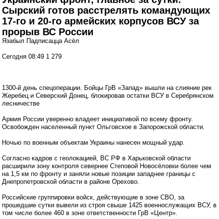
Сырский готов расстрелять командующих
17-го и 20-го армейских корпусов ВСУ за
прорыв ВС России
Язабыл Падписацца Асёл
Сегодня 08:49 1 279
1300-й день спецоперации. Бойцы ГрВ «Запад» вышли на слияние рек
Жеребец и Северский Донец, блокировав остатки ВСУ в Серебрянском
лесничестве
Армия России уверенно владеет инициативой по всему фронту.
Освобожден населенный пункт Ольговское в Запорожской области.
Ночью по военным объектам Украины нанесен мощный удар.
Согласно кадров с геолокацией, ВС РФ в Харьковской области
расширили зону контроля севернее Степовой Новосёловки более чем
на 1,5 км по фронту и заняли новые позиции западнее границы с
Днепропетровской области в районе Орехово.
Российские группировки войск, действующие в зоне СВО, за
прошедшие сутки вывели из строя свыше 1425 военнослужащих ВСУ, в
том числе более 460 в зоне ответственности ГрВ «Центр».