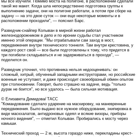
мы все изучили. Помимо моста на полигоне, в расположении сделали
такой же макет. Когда шла непосредственно подготовка группы к
выполнению задачи, они на полигоне работали, а потом при сборе на
задачу — на это двое суток — они еще некоторые моменты и в
расположении проходили", — пояснил Барс.
Разведчик-снайпер Колыван в мирной жизни работал
железнодорожником в депо и по иронии судьбы стал участником
именно этой операции. "Мы отрабатывали сам заход в мост,
передвижения внутри технического тоннеля. Там внутри крестовина, у
каждого рост свой — все были подготовлены к тому, что придется в
три погибели складываться и не задерживаться в проходе", —
поделился он.
Разведчик уточнил, что противника нельзя недооценивать: он
сложный, хитрый, обученный западными инструкторами, но российские
военные не уступают, и даже происходит своеобразный обмен опытом
при столкновении. Говорит, было страшно на задаче, ведь "только
дурак не боится", но все удалось — была сильная мотивация.
© Елизавета Демидова/ ТАСС
"Командование сделало ударение на маскировку, на маневренные
передвижения. Было выдано все нужное оборудование, экипировка в
виде маскхалатов, антидроновых одеял и всякие визоры, приборы
ночного видения", — отметил Колыван. Пробирались к мосту через
камыши.
Технический проход — 2 м, высота гораздо ниже, перекладины крест-