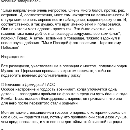
успешно завершилась.
"Само направление очень непростое. Очень много болот, проток, рек,
островов. И, соответственно, мост сам находится на возвышенности. И
оттуда можно очень хорошо вести наблюдение, корректировку огня. И,
соответственно, я так думаю, что враг именно этим и пользовался.
Они не хотели мост сдавать просто так. Это было счастье, что
наконец-таки наша доблестная разведка водрузила все-таки флаг", —
пояснил Ровер. А затем, вспомнив о товарище, тяжело вздохнул и
после паузы добавил: "Мы с Правдой флаг повесили. Царство ему
Небесное".
Награждение
Все разведчики, участвовавшие в операции с мостом, получили орден
Мужества. Церемония прошла в закрытом формате, чтобы не
подвергать военных дополнительному риску.
© Елизавета Демидова/ ТАСС
Особое настроение и гордость возникают, когда уточняется одна
деталь — разведчики пробыли на фронте в среднем чуть больше года.
Комбат Барс выразил благодарность парням, он признался, что они
для него после пережитого стали родными.
Монгол также с восхищением говорит о парнях, с которыми сражался
бок о бок, — гордится ими, потому что проявили они себя даже лучше,
чем предполагалось, и что все они достойны этой высокой награды.