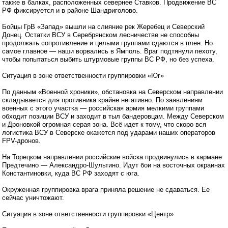
также в балках, расположенных севернее Ставков. Продвижение ВС
РФ фиксируется и в районе Шандриголово.
Бойцы ГрВ «Запад» вышли на слияние рек Жеребец и Северский
Донец. Остатки ВСУ в Серебрянском лесничестве не способны
продолжать сопротивление и целыми группами сдаются в плен. Но
самое главное — наши ворвались в Ямполь. Враг подтянули пехоту,
чтобы попытаться выбить штурмовые группы ВС РФ, но без успеха.
Ситуация в зоне ответственности группировки «Юг»
По данным «Военной хроники», обстановка на Северском направлении
складывается для противника крайне негативно. По заявлениям
военных с этого участка — российская армия мелкими группами
обходит позиции ВСУ и заходит в тыл бандеровцам. Между Северском
и Дроновкой огромная серая зона. Всё идет к тому, что скоро вся
логистика ВСУ в Северске окажется под ударами наших операторов
FPV-дронов.
На Торецком направлении российские войска продвинулись в кармане
Предтечино — Александро-Шультино. Идут бои на восточных окраинах
Константиновки, куда ВС РФ заходят с юга.
Окруженная группировка врага приняла решение не сдаваться. Ее
сейчас уничтожают.
Ситуация в зоне ответственности группировки «Центр»