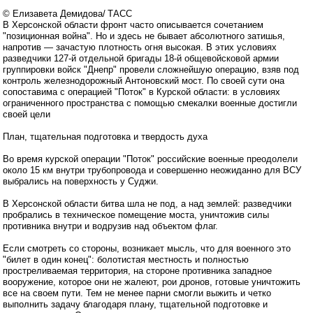
© Елизавета Демидова/ ТАСС
В Херсонской области фронт часто описывается сочетанием
"позиционная война". Но и здесь не бывает абсолютного затишья,
напротив — зачастую плотность огня высокая. В этих условиях
разведчики 127-й отдельной бригады 18-й общевойсковой армии
группировки войск "Днепр" провели сложнейшую операцию, взяв под
контроль железнодорожный Антоновский мост. По своей сути она
сопоставима с операцией "Поток" в Курской области: в условиях
ограниченного пространства с помощью смекалки военные достигли
своей цели
План, тщательная подготовка и твердость духа
Во время курской операции "Поток" российские военные преодолели
около 15 км внутри трубопровода и совершенно неожиданно для ВСУ
выбрались на поверхность у Суджи.
В Херсонской области битва шла не под, а над землей: разведчики
пробрались в техническое помещение моста, уничтожив силы
противника внутри и водрузив над объектом флаг.
Если смотреть со стороны, возникает мысль, что для военного это
"билет в один конец": болотистая местность и полностью
простреливаемая территория, на стороне противника западное
вооружение, которое они не жалеют, рои дронов, готовые уничтожить
все на своем пути. Тем не менее парни смогли выжить и четко
выполнить задачу благодаря плану, тщательной подготовке и