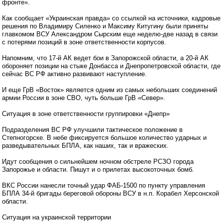
фронте».
Как сообщает «Украинская правда» со ссылкой на источники, кадровые
решения по Владимиру Силенко и Максиму Китугину были приняты
главкомом ВСУ Александром Сырским еще неделю-две назад в связи
с потерями позиций в зоне ответственности корпусов.
Напомним, что 17-й АК ведет бои в Запорожской области, а 20-й АК
обороняет позиции на стыке Донбасса и Днепропетровской области, где
сейчас ВС РФ активно развивают наступление.
И еще ГрВ «Восток» является одним из самых небольших соединений
армии России в зоне СВО, чуть больше ГрВ «Север».
Ситуация в зоне ответственности группировки «Днепр»
Подразделения ВС РФ улучшили тактическое положение в
Степногорске. В небе фиксируется большое количество ударных и
разведывательных БПЛА, как наших, так и вражеских.
Идут сообщения о сильнейшем ночном обстреле РСЗО города
Запорожье и области. Пишут и о прилетах высокоточных бомб.
ВКС России нанесли точный удар ФАБ-1500 по пункту управления
БПЛА 34-й бригады береговой обороны ВСУ в н.п. Корабел Херсонской
области.
Ситуация на украинской территории