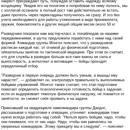
накрест преграждают путь, побуждая оставить надежду всякому
входящему. Увидев его на полигоне и попробовав по нему полезть, мы
с коллегой осознали: в полный рост там действительно не встать,
даже пролезть через перекладины получилось не сразу. И это без
учета необходимого для работы утяжеления в виде бронежилета,
оружия, боекомплекта и других вещей общим весом около 50 кг.
Разведчики показали нам мастер-класс и, понаблюдав за нашими
передвижениями, в шутку предложили поработать с ними над своей
формой. Командир группы Монгол пояснил, что у разведчиков
расписан каждый час: от огневой до физической подготовки,
обязательны занятия по тактической медицине. При этом он считает,
что для службы в разведке больше все-таки важны не сила и
выносливость, а интеллект и мотивация — бойцы проходят
определенный отбор.
"Разведчик в первую очередь должен быть умным, а мышцы ему
нарастят", — добавляет он, контролируя правильность выполняемых
бойцами упражнений. Монгол также считает, что этап подготовки
помогает определить психологическую готовность бойца к задачам:
если он выдерживает тяжелую физическую нагрузку, не ломается от
занятости, он сможет себя проявить и на задаче.
Приехавший на квадроцикле замкомандира группы Дандос,
рассказывая о подготовке к операции, уточняет: командирам тоже
нужно всегда работать над собой. "Нельзя врать бойцам, надо, чтобы
они понимали, что от них надо. Надо, чтобы они равнялись на
уверенных командиров. Этому принципу мы и следуем", — поясняет