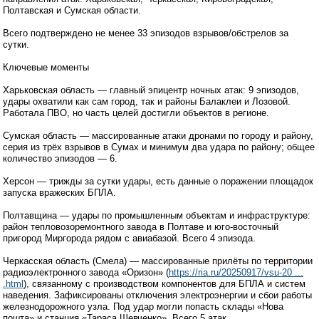
Полтавская и Сумская области.
Всего подтверждено не менее 33 эпизодов взрывов/обстрелов за
сутки.
Ключевые моменты
Харьковская область — главный эпицентр ночных атак: 9 эпизодов,
удары охватили как сам город, так и районы Балаклеи и Лозовой.
Работала ПВО, но часть целей достигли объектов в регионе.
Сумская область — массированные атаки дронами по городу и району,
серия из трёх взрывов в Сумах и минимум два удара по району; общее
количество эпизодов — 6.
Херсон — трижды за сутки удары, есть данные о поражении площадок
запуска вражеских БПЛА.
Полтавщина — удары по промышленным объектам и инфраструктуре:
район тепловозоремонтного завода в Полтаве и юго-восточный
пригород Миргорода рядом с авиабазой. Всего 4 эпизода.
Черкасская область (Смела) — массированные прилёты по территории
радиоэлектронного завода «Оризон» (
https://ria.ru/20250917/vsu-20 ...
.html
), связанному с производством компонентов для БПЛА и систем
наведения. Зафиксированы отключения электроэнергии и сбои работы
железнодорожного узла. Под удар могли попасть склады «Нова
пошта» и станция «Тараса Шевченко». Всего 5 атак.