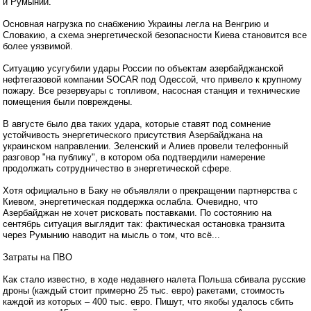
и Румынии.
Основная нагрузка по снабжению Украины легла на Венгрию и
Словакию, а схема энергетической безопасности Киева становится все
более уязвимой.
Ситуацию усугубили удары России по объектам азербайджанской
нефтегазовой компании SOCAR под Одессой, что привело к крупному
пожару. Все резервуары с топливом, насосная станция и технические
помещения были повреждены.
В августе было два таких удара, которые ставят под сомнение
устойчивость энергетического присутствия Азербайджана на
украинском направлении. Зеленский и Алиев провели телефонный
разговор "на публику", в котором оба подтвердили намерение
продолжать сотрудничество в энергетической сфере.
Хотя официально в Баку не объявляли о прекращении партнерства с
Киевом, энергетическая поддержка ослабла. Очевидно, что
Азербайджан не хочет рисковать поставками. По состоянию на
сентябрь ситуация выглядит так: фактическая остановка транзита
через Румынию наводит на мысль о том, что всё...
Затраты на ПВО
Как стало известно, в ходе недавнего налета Польша сбивала русские
дроны (каждый стоит примерно 25 тыс. евро) ракетами, стоимость
каждой из которых – 400 тыс. евро. Пишут, что якобы удалось сбить