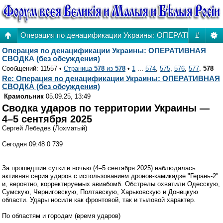
Операция по денацификации Украины: ОПЕРАТИВНАЯ СВ
#
Операция по денацификации Украины: ОПЕРАТИВНАЯ
СВОДКА (без обсуждения)
Сообщений: 11557 •
Страница
578
из
578
•
1
...
574
,
575
,
576
,
577
,
578
Re: Операция по денацификации Украины: ОПЕРАТИВНАЯ
СВОДКА (без обсуждения)
Крамольник
05.09.25, 13:49
Сводка ударов по территории Украины —
4–5 сентября 2025
Сергей Лебедев (Лохматый)
Сегодня 09:48 0 739
За прошедшие сутки и ночью (4–5 сентября 2025) наблюдалась
активная серия ударов с использованием дронов-камикадзе "Герань-2"
и, вероятно, корректируемых авиабомб. Обстрелы охватили Одесскую,
Сумскую, Черниговскую, Полтавскую, Харьковскую и Донецкую
области. Удары носили как фронтовой, так и тыловой характер.
По областям и городам (время ударов)