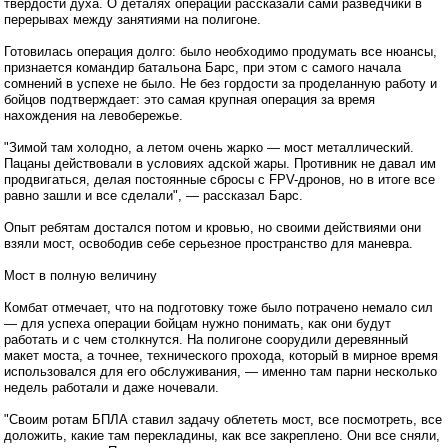
твердости духа. О деталях операции рассказали сами разведчики в
перерывах между занятиями на полигоне.
Готовилась операция долго: было необходимо продумать все нюансы,
признается командир батальона Барс, при этом с самого начала
сомнений в успехе не было. Не без гордости за проделанную работу и
бойцов подтверждает: это самая крупная операция за время
нахождения на левобережье.
"Зимой там холодно, а летом очень жарко — мост металлический.
Пацаны действовали в условиях адской жары. Противник не давал им
продвигаться, делая постоянные сбросы с FPV-дронов, но в итоге все
равно зашли и все сделали", — рассказал Барс.
Опыт ребятам достался потом и кровью, но своими действиями они
взяли мост, освободив себе серьезное пространство для маневра.
Мост в полную величину
Комбат отмечает, что на подготовку тоже было потрачено немало сил
— для успеха операции бойцам нужно понимать, как они будут
работать и с чем столкнутся. На полигоне соорудили деревянный
макет моста, а точнее, технического прохода, который в мирное время
использовался для его обслуживания, — именно там парни несколько
недель работали и даже ночевали.
"Своим ротам БПЛА ставил задачу облететь мост, все посмотреть, все
доложить, какие там перекладины, как все закреплено. Они все сняли,