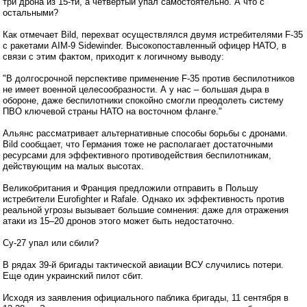
три дрона из 15-ти, а четвертый упал самостоятельно. А что с
остальными?
Как отмечает Bild, перехват осуществлялся двумя истребителями F-35
с ракетами AIM-9 Sidewinder. Высокопоставленный офицер НАТО, в
связи с этим фактом, приходит к логичному выводу:
"В долгосрочной перспективе применение F-35 против беспилотников
не имеет военной целесообразности. А у нас – большая дыра в
обороне, даже беспилотники спокойно смогли преодолеть систему
ПВО ключевой страны НАТО на восточном фланге."
Альянс рассматривает альтернативные способы борьбы с дронами.
Bild сообщает, что Германия тоже не располагает достаточными
ресурсами для эффективного противодействия беспилотникам,
действующим на малых высотах.
Великобритания и Франция предложили отправить в Польшу
истребители Eurofighter и Rafale. Однако их эффективность против
реальной угрозы вызывает большие сомнения: даже для отражения
атаки из 15–20 дронов этого может быть недостаточно.
Су-27 упал или сбили?
В рядах 39-й бригады тактической авиации ВСУ случились потери.
Еще один украинский пилот сбит.
Исходя из заявления официального паблика бригады, 11 сентября в