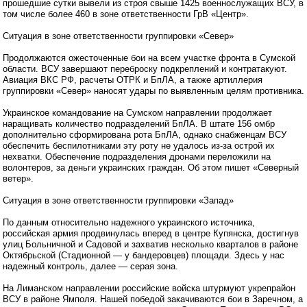
прошедшие сутки вывели из строя свыше 1425 военнослужащих ВСУ, в
том числе более 460 в зоне ответственности ГрВ «Центр».
Ситуация в зоне ответственности группировки «Север»
Продолжаются ожесточенные бои на всем участке фронта в Сумской
области. ВСУ завершают переброску подкреплений и контратакуют.
Авиация ВКС РФ, расчеты ОТРК и БпЛА, а также артиллерия
группировки «Север» наносят удары по выявленным целям противника.
Украинское командование на Сумском направлении продолжает
наращивать количество подразделений БпЛА. В штате 156 омбр
дополнительно сформирована рота БпЛА, однако снабженцам ВСУ
обеспечить беспилотниками эту роту не удалось из-за острой их
нехватки. Обеспечение подразделения дронами переложили на
волонтеров, за деньги украинских граждан. Об этом пишет «Северный
ветер».
Ситуация в зоне ответственности группировки «Запад»
По данным относительно надежного украинского источника,
российская армия продвинулась вперед в центре Купянска, достигнув
улиц Больничной и Садовой и захватив несколько кварталов в районе
Октябрьской (Стадионной — у бандеровцев) площади. Здесь у нас
надежный контроль, далее — серая зона.
На Лиманском направлении российские войска штурмуют укрепрайон
ВСУ в районе Ямполя. Нашей победой закачиваются бои в Заречном, а