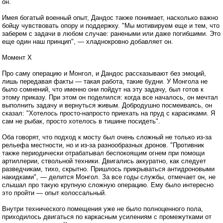
он.
Имея богатый военный опыт, Дандос также понимает, насколько важно
бойцу чувствовать опору и поддержку. "Мы мотивируем еще и тем, что
заберем с задачи в любом случае: ранеными или даже погибшими. Это
еще один наш принцип", — хладнокровно добавляет он.
Момент Х
Про саму операцию и Монгол, и Дандос рассказывают без эмоций,
лишь передавая факты — такая работа, такие будни. У Монгола не
было сомнений, что именно они пойдут на эту задачу, был готов к
этому приказу. При этом он поделился: когда все началось, он мечтал
выполнить задачу и вернуться живым. Добродушно посмеиваясь, он
сказал: "Хотелось просто-напросто приехать на пруд с карасиками. Я
сам не рыбак, просто хотелось в тишине посидеть".
Оба говорят, что подход к мосту был очень сложный не только из-за
рельефа местности, но и из-за разнообразных дронов. "Противник
также периодически отрабатывал беспокоящим огнем при помощи
артиллерии, ствольной техники. Двигались аккуратно, как следует
разведчикам, тихо, скрытно. Пришлось прикрываться антидроновыми
накидками", — делится Монгол. За все годы службы, отмечает он, не
слышал про такую крупную сложную операцию. Ему было интересно
это пройти — опыт колоссальный.
Внутри технического помещения уже не было полноценного пола,
приходилось двигаться по каркасным усилениям с промежутками от