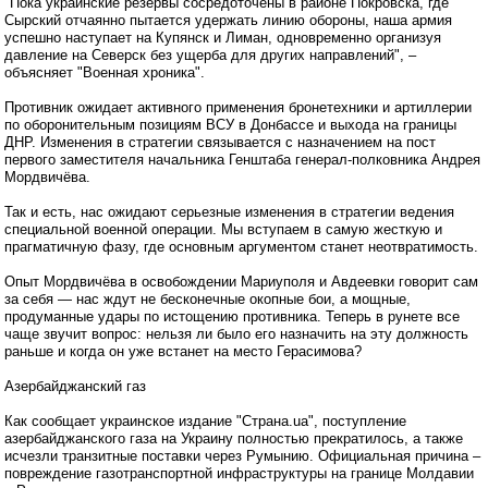
"Пока украинские резервы сосредоточены в районе Покровска, где
Сырский отчаянно пытается удержать линию обороны, наша армия
успешно наступает на Купянск и Лиман, одновременно организуя
давление на Северск без ущерба для других направлений", –
объясняет "Военная хроника".
Противник ожидает активного применения бронетехники и артиллерии
по оборонительным позициям ВСУ в Донбассе и выхода на границы
ДНР. Изменения в стратегии связывается с назначением на пост
первого заместителя начальника Генштаба генерал-полковника Андрея
Мордвичёва.
Так и есть, нас ожидают серьезные изменения в стратегии ведения
специальной военной операции. Мы вступаем в самую жесткую и
прагматичную фазу, где основным аргументом станет неотвратимость.
Опыт Мордвичёва в освобождении Мариуполя и Авдеевки говорит сам
за себя — нас ждут не бесконечные окопные бои, а мощные,
продуманные удары по истощению противника. Теперь в рунете все
чаще звучит вопрос: нельзя ли было его назначить на эту должность
раньше и когда он уже встанет на место Герасимова?
Азербайджанский газ
Как сообщает украинское издание "Страна.ua", поступление
азербайджанского газа на Украину полностью прекратилось, а также
исчезли транзитные поставки через Румынию. Официальная причина –
повреждение газотранспортной инфраструктуры на границе Молдавии