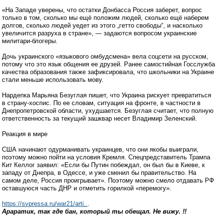
«На Западе уверены, что остатки Донбасса Россия заберет, вопрос
только в том, сколько мы ещё положим людей, сколько ещё наберем
долгов, сколько людей уедет из этого „гетто свободы“, и насколько
увеличится разруха в стране», — задаются вопросом украинские
милитари-блогеры.
Дочь украинского «языкового омбудсмена» вела соцсети на русском,
потому что это язык общения ее друзей. Ранее самостийная Госслужба
качества образования также зафиксировала, что школьники на Украине
стали меньше использовать мову.
Нардепка Марьяна Безуглая пишет, что Украина рискует превратиться
в страну-хоспис. По ее словам, ситуация на фронте, в частности в
Днепропетровской области, ухудшается. Безуглая считает, что полную
ответственность за текущий зашквар несет Владимир Зеленский.
Реакция в мире
США начинают одурманивать украинцев, что они якобы выиграли,
поэтому можно пойти на условия Кремля. Спецпредставитель Трампа
Кит Келлог заявил: «Если бы Путин побеждал, он был бы в Киеве, к
западу от Днепра, в Одессе, и уже сменил бы правительство. На
самом деле, Россия проигрывает». Поэтому можно смело отдавать РФ
оставшуюся часть ДНР и отметить горилкой «перемогу».
https://svpressa.ru/war21/arti..
.
Араратик, так где бан, который ты обещал. Не вижу. !!