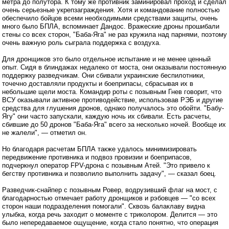
метра до полутора. К тому же противник заминировал проход и сделал
очень серьезные укрепзаграждения. Хотя и командование полностью
обеспечило бойцов всеми необходимыми средствами защиты, очень
много было БПЛА, вспоминает Дандос. Вражеские дроны прошибали
стены со всех сторон, "Баба-Яга" не раз кружила над парнями, поэтому
очень важную роль сыграла поддержка с воздуха.
Для дронщиков это было отдельное испытание и не менее ценный
опыт. Сидя в блиндажах недалеко от моста, они оказывали постоянную
поддержку разведчикам. Они сбивали украинские беспилотники,
точечно доставляли продукты и боеприпасы, сбрасывая их в
небольшие щели моста. Командир роты с позывным Гнев говорит, что
ВСУ оказывали активное противодействие, использовав РЭБ и другие
средства для глушения дронов, однако получалось это обойти. "Бабу-
Ягу" они часто запускали, каждую ночь их сбивали. Есть расчеты,
сбившие до 50 дронов "Баба-Яга" всего за несколько ночей. Вообще их
не жалели", — отметил он.
Но благодаря расчетам БПЛА также удалось минимизировать
передвижение противника и подвоз провизии и боеприпасов,
подчеркнул оператор FPV-дрона с позывным Атей. "Это привело к
бегству противника и позволило выполнить задачу", — сказал боец.
Разведчик-снайпер с позывным Ровер, водрузивший флаг на мост, с
благодарностью отмечает работу дронщиков и рэбовцев — "со всех
сторон наши подразделения помогали". Сквозь балаклаву видна
улыбка, когда речь заходит о моменте с триколором. Делится — это
было непередаваемое ощущение, когда стало понятно, что операция