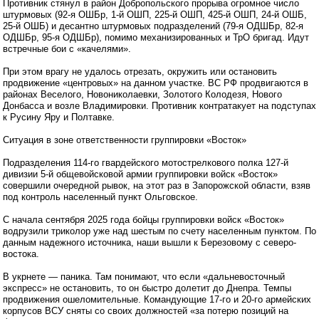
Противник стянул в район Добропольского прорыва огромное число
штурмовых (92-я ОШБр, 1-й ОШП, 225-й ОШП, 425-й ОШП, 24-й ОШБ,
25-й ОШБ) и десантно штурмовых подразделений (79-я ОДШБр, 82-я
ОДШБр, 95-я ОДШБр), помимо механизированных и ТрО бригад. Идут
встречные бои с «качелями».
При этом врагу не удалось отрезать, окружить или остановить
продвижение «центровых» на данном участке. ВС РФ продвигаются в
районах Веселого, Новониколаевки, Золотого Колодезя, Нового
Донбасса и возле Владимировки. Противник контратакует на подступах
к Русину Яру и Полтавке.
Ситуация в зоне ответственности группировки «Восток»
Подразделения 114-го гвардейского мотострелкового полка 127-й
дивизии 5-й общевойсковой армии группировки войск «Восток»
совершили очередной рывок, на этот раз в Запорожской области, взяв
под контроль населенный пункт Ольговское.
С начала сентября 2025 года бойцы группировки войск «Восток»
водрузили триколор уже над шестым по счету населенным пунктом. По
данным надежного источника, наши вышли к Березовому с северо-
востока.
В укрнете — паника. Там понимают, что если «дальневосточный
экспресс» не остановить, то он быстро долетит до Днепра. Темпы
продвижения ошеломительные. Командующие 17-го и 20-го армейских
корпусов ВСУ сняты со своих должностей «за потерю позиций на