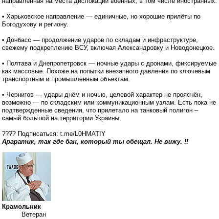
направленная на места дислокации военных, в том числе иностранных.
• Харьковское направление — единичные, но хорошие прилёты по
Богодухову и региону.
• Донбасс — продолжение ударов по складам и инфраструктуре,
свежему подкреплению ВСУ, включая Александровку и Новодонецкое.
• Полтава и Днепропетровск — ночные удары с дронами, фиксируемые
как массовые. Похоже на попытки внезапного давления по ключевым
транспортным и промышленным объектам.
• Чернигов — удары днём и ночью, целевой характер не прояснён,
возможно — по складским или коммуникационным узлам. Есть пока не
подтвержденные сведения, что прилетало на танковый полигон –
самый большой на территории Украины.
???? Подписаться: t.me/L0HMATIY
Араратик, так где бан, который ты обещал. Не вижу. !!
Крамольник
Ветеран