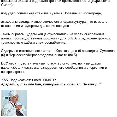
поражены объекты радиоэлектронной промышленности («Оризон» в
Смеле),
под удар попали ж/д станции и узлы в Полтаве и Кировограде,
атакованы склады и энергетическая инфраструктура, что вызвало
отключения и задержки движения поездов.
Таким образом, удары концентрировались на узлах обеспечения
армии: производственные мощности для БПЛА и радиоэлектроники,
транспортные хабы и электроснабжение.
Лидеры по интенсивности атак — Харьковщина (9 эпизодов), Сумщина
(6) и Черкасская/Кировоградская области (по 5).
ВСУ несут чувствительные потери в логистике: ночные удары
парализовали часть железнодорожного сообщения и энергетики в
центре страны.
???? Подписаться: t.me/L0HMATIY
Араратик, так где бан, который ты обещал. Не вижу. !!