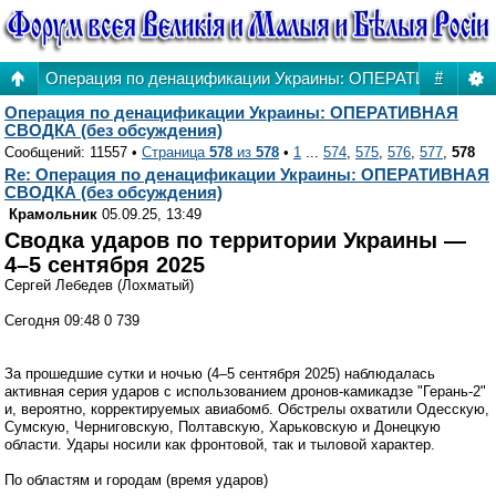
Операция по денацификации Украины: ОПЕРАТИВНАЯ СВ
#
Операция по денацификации Украины: ОПЕРАТИВНАЯ
СВОДКА (без обсуждения)
Сообщений: 11557 •
Страница
578
из
578
•
1
...
574
,
575
,
576
,
577
,
578
Re: Операция по денацификации Украины: ОПЕРАТИВНАЯ
СВОДКА (без обсуждения)
Крамольник
05.09.25, 13:49
Сводка ударов по территории Украины —
4–5 сентября 2025
Сергей Лебедев (Лохматый)
Сегодня 09:48 0 739
За прошедшие сутки и ночью (4–5 сентября 2025) наблюдалась
активная серия ударов с использованием дронов-камикадзе "Герань-2"
и, вероятно, корректируемых авиабомб. Обстрелы охватили Одесскую,
Сумскую, Черниговскую, Полтавскую, Харьковскую и Донецкую
области. Удары носили как фронтовой, так и тыловой характер.
По областям и городам (время ударов)