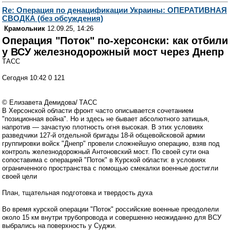
Re: Операция по денацификации Украины: ОПЕРАТИВНАЯ
СВОДКА (без обсуждения)
Крамольник
12.09.25, 14:26
Операция "Поток" по-херсонски: как отбили
у ВСУ железнодорожный мост через Днепр
ТАСС
Сегодня 10:42 0 121
© Елизавета Демидова/ ТАСС
В Херсонской области фронт часто описывается сочетанием
"позиционная война". Но и здесь не бывает абсолютного затишья,
напротив — зачастую плотность огня высокая. В этих условиях
разведчики 127-й отдельной бригады 18-й общевойсковой армии
группировки войск "Днепр" провели сложнейшую операцию, взяв под
контроль железнодорожный Антоновский мост. По своей сути она
сопоставима с операцией "Поток" в Курской области: в условиях
ограниченного пространства с помощью смекалки военные достигли
своей цели
План, тщательная подготовка и твердость духа
Во время курской операции "Поток" российские военные преодолели
около 15 км внутри трубопровода и совершенно неожиданно для ВСУ
выбрались на поверхность у Суджи.