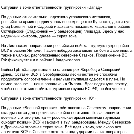
Ситуация в зоне ответственности группировки «Запад»
По данным относительно надежного украинского источника,
российская армия продвинулась вперед в центре Купянска, достигнув
улиц Больничной и Садовой и захватив несколько кварталов в районе
Октябрьской (Стадионной — у бандеровцев) площади. Здесь у нас
надежный контроль, далее — серая зона.
На Лиманском направлении российские войска штурмуют укрепрайон
ВСУ в районе Ямполя. Нашей победой закачиваются бои в Заречном, а
также в балках, расположенных севернее Ставков. Продвижение ВС
РФ фиксируется и в районе Шандриголово.
Бойцы ГрВ «Запад» вышли на слияние рек Жеребец и Северский
Донец. Остатки ВСУ в Серебрянском лесничестве не способны
продолжать сопротивление и целыми группами сдаются в плен. Но
самое главное — наши ворвались в Ямполь. Враг подтянули пехоту,
чтобы попытаться выбить штурмовые группы ВС РФ, но без успеха.
Ситуация в зоне ответственности группировки «Юг»
По данным «Военной хроники», обстановка на Северском направлении
складывается для противника крайне негативно. По заявлениям
военных с этого участка — российская армия мелкими группами
обходит позиции ВСУ и заходит в тыл бандеровцам. Между Северском
и Дроновкой огромная серая зона. Всё идет к тому, что скоро вся
логистика ВСУ в Северске окажется под ударами наших операторов