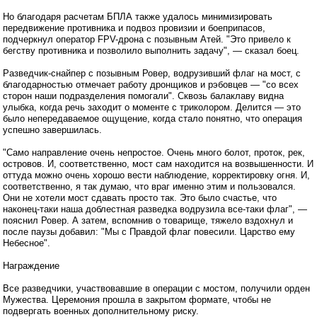
Но благодаря расчетам БПЛА также удалось минимизировать
передвижение противника и подвоз провизии и боеприпасов,
подчеркнул оператор FPV-дрона с позывным Атей. "Это привело к
бегству противника и позволило выполнить задачу", — сказал боец.
Разведчик-снайпер с позывным Ровер, водрузивший флаг на мост, с
благодарностью отмечает работу дронщиков и рэбовцев — "со всех
сторон наши подразделения помогали". Сквозь балаклаву видна
улыбка, когда речь заходит о моменте с триколором. Делится — это
было непередаваемое ощущение, когда стало понятно, что операция
успешно завершилась.
"Само направление очень непростое. Очень много болот, проток, рек,
островов. И, соответственно, мост сам находится на возвышенности. И
оттуда можно очень хорошо вести наблюдение, корректировку огня. И,
соответственно, я так думаю, что враг именно этим и пользовался.
Они не хотели мост сдавать просто так. Это было счастье, что
наконец-таки наша доблестная разведка водрузила все-таки флаг", —
пояснил Ровер. А затем, вспомнив о товарище, тяжело вздохнул и
после паузы добавил: "Мы с Правдой флаг повесили. Царство ему
Небесное".
Награждение
Все разведчики, участвовавшие в операции с мостом, получили орден
Мужества. Церемония прошла в закрытом формате, чтобы не
подвергать военных дополнительному риску.