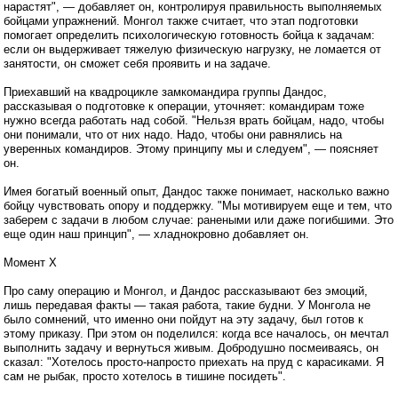
нарастят", — добавляет он, контролируя правильность выполняемых
бойцами упражнений. Монгол также считает, что этап подготовки
помогает определить психологическую готовность бойца к задачам:
если он выдерживает тяжелую физическую нагрузку, не ломается от
занятости, он сможет себя проявить и на задаче.
Приехавший на квадроцикле замкомандира группы Дандос,
рассказывая о подготовке к операции, уточняет: командирам тоже
нужно всегда работать над собой. "Нельзя врать бойцам, надо, чтобы
они понимали, что от них надо. Надо, чтобы они равнялись на
уверенных командиров. Этому принципу мы и следуем", — поясняет
он.
Имея богатый военный опыт, Дандос также понимает, насколько важно
бойцу чувствовать опору и поддержку. "Мы мотивируем еще и тем, что
заберем с задачи в любом случае: ранеными или даже погибшими. Это
еще один наш принцип", — хладнокровно добавляет он.
Момент Х
Про саму операцию и Монгол, и Дандос рассказывают без эмоций,
лишь передавая факты — такая работа, такие будни. У Монгола не
было сомнений, что именно они пойдут на эту задачу, был готов к
этому приказу. При этом он поделился: когда все началось, он мечтал
выполнить задачу и вернуться живым. Добродушно посмеиваясь, он
сказал: "Хотелось просто-напросто приехать на пруд с карасиками. Я
сам не рыбак, просто хотелось в тишине посидеть".