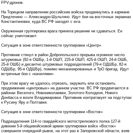
FPV-дронов.
На Торецком направлении российские войска продвинулись в кармане
Предтечино — Александро-Шультино. Идут бои на восточных окраинах
Константиновки, куда ВС РФ заходят с юга.
Окруженная группировка врага приняла решение не сдаваться. Ее
сейчас уничтожают.
Ситуация в зоне ответственности группировки «Центр»
Противник стянул в район Добропольского прорыва огромное число
штурмовых (92-я ОШБр, 1-й ОШП, 225-й ОШП, 425-й ОШП, 24-й ОШБ,
25-й ОШБ) и десантно штурмовых подразделений (79-я ОДШБр, 82-я
ОДШБр, 95-я ОДШБр), помимо механизированных и ТрО бригад. Идут
встречные бои с «качелями».
При этом врагу не удалось отрезать, окружить или остановить
продвижение «центровых» на данном участке. ВС РФ продвигаются в
районах Веселого, Новониколаевки, Золотого Колодезя, Нового
Донбасса и возле Владимировки. Противник контратакует на подступах
к Русину Яру и Полтавке.
Ситуация в зоне ответственности группировки «Восток»
Подразделения 114-го гвардейского мотострелкового полка 127-й
дивизии 5-й общевойсковой армии группировки войск «Восток»
совершили очередной рывок, на этот раз в Запорожской области, взяв