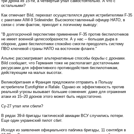
три дрона из 15-ти, а четвертый упал самостоятельно. А что с
остальными?
Как отмечает Bild, перехват осуществлялся двумя истребителями F-35
с ракетами AIM-9 Sidewinder. Высокопоставленный офицер НАТО, в
связи с этим фактом, приходит к логичному выводу:
"В долгосрочной перспективе применение F-35 против беспилотников
не имеет военной целесообразности. А у нас – большая дыра в
обороне, даже беспилотники спокойно смогли преодолеть систему
ПВО ключевой страны НАТО на восточном фланге."
Альянс рассматривает альтернативные способы борьбы с дронами.
Bild сообщает, что Германия тоже не располагает достаточными
ресурсами для эффективного противодействия беспилотникам,
действующим на малых высотах.
Великобритания и Франция предложили отправить в Польшу
истребители Eurofighter и Rafale. Однако их эффективность против
реальной угрозы вызывает большие сомнения: даже для отражения
атаки из 15–20 дронов этого может быть недостаточно.
Су-27 упал или сбили?
В рядах 39-й бригады тактической авиации ВСУ случились потери.
Еще один украинский пилот сбит.
Исходя из заявления официального паблика бригады, 11 сентября в