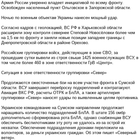
Армия России уверенно владеет инициативой по всему фронту.
Освобожден населенный пункт Ольговское в Запорожской области.
Ночью по военным объектам Украины нанесен мощный удар.
Согласно кадров с геолокацией, ВС РФ в Харьковской области
расширили зону контроля севернее Степовой Новосёловки более чем
на 1,5 км по фронту и заняли новые позиции западнее границы с
Днепропетровской области в районе Орехово.
Российские группировки войск, действующие в зоне СВО, за
прошедшие сутки вывели из строя свыше 1425 военнослужащих ВСУ, в
том числе более 460 в зоне ответственности ГрВ «Центр».
Ситуация в зоне ответственности группировки «Север»
Продолжаются ожесточенные бои на всем участке фронта в Сумской
области. ВСУ завершают переброску подкреплений и контратакуют.
Авиация ВКС РФ, расчеты ОТРК и БпЛА, а также артиллерия
группировки «Север» наносят удары по выявленным целям противника.
Украинское командование на Сумском направлении продолжает
наращивать количество подразделений БпЛА. В штате 156 омбр
дополнительно сформирована рота БпЛА, однако снабженцам ВСУ
обеспечить беспилотниками эту роту не удалось из-за острой их
нехватки. Обеспечение подразделения дронами переложили на
волонтеров, за деньги украинских граждан. Об этом пишет «Северный
ветер».