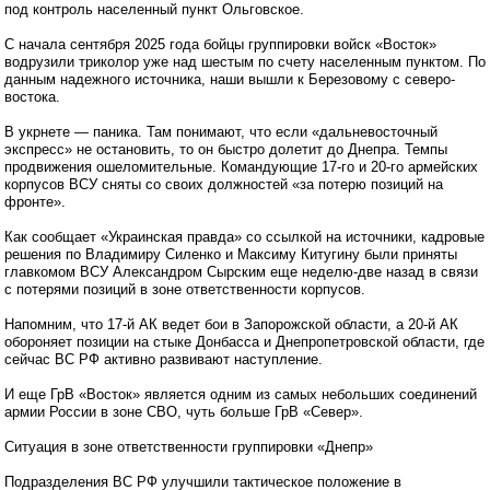
под контроль населенный пункт Ольговское.
С начала сентября 2025 года бойцы группировки войск «Восток»
водрузили триколор уже над шестым по счету населенным пунктом. По
данным надежного источника, наши вышли к Березовому с северо-
востока.
В укрнете — паника. Там понимают, что если «дальневосточный
экспресс» не остановить, то он быстро долетит до Днепра. Темпы
продвижения ошеломительные. Командующие 17-го и 20-го армейских
корпусов ВСУ сняты со своих должностей «за потерю позиций на
фронте».
Как сообщает «Украинская правда» со ссылкой на источники, кадровые
решения по Владимиру Силенко и Максиму Китугину были приняты
главкомом ВСУ Александром Сырским еще неделю-две назад в связи
с потерями позиций в зоне ответственности корпусов.
Напомним, что 17-й АК ведет бои в Запорожской области, а 20-й АК
обороняет позиции на стыке Донбасса и Днепропетровской области, где
сейчас ВС РФ активно развивают наступление.
И еще ГрВ «Восток» является одним из самых небольших соединений
армии России в зоне СВО, чуть больше ГрВ «Север».
Ситуация в зоне ответственности группировки «Днепр»
Подразделения ВС РФ улучшили тактическое положение в