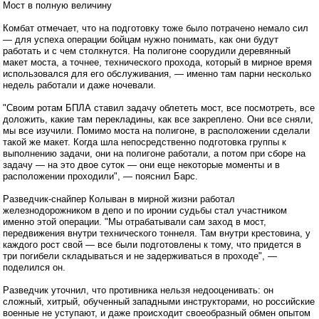
Мост в полную величину
Комбат отмечает, что на подготовку тоже было потрачено немало сил
— для успеха операции бойцам нужно понимать, как они будут
работать и с чем столкнутся. На полигоне соорудили деревянный
макет моста, а точнее, технического прохода, который в мирное время
использовался для его обслуживания, — именно там парни несколько
недель работали и даже ночевали.
"Своим ротам БПЛА ставил задачу облететь мост, все посмотреть, все
доложить, какие там перекладины, как все закреплено. Они все сняли,
мы все изучили. Помимо моста на полигоне, в расположении сделали
такой же макет. Когда шла непосредственно подготовка группы к
выполнению задачи, они на полигоне работали, а потом при сборе на
задачу — на это двое суток — они еще некоторые моменты и в
расположении проходили", — пояснил Барс.
Разведчик-снайпер Колыван в мирной жизни работал
железнодорожником в депо и по иронии судьбы стал участником
именно этой операции. "Мы отрабатывали сам заход в мост,
передвижения внутри технического тоннеля. Там внутри крестовина, у
каждого рост свой — все были подготовлены к тому, что придется в
три погибели складываться и не задерживаться в проходе", —
поделился он.
Разведчик уточнил, что противника нельзя недооценивать: он
сложный, хитрый, обученный западными инструкторами, но российские
военные не уступают, и даже происходит своеобразный обмен опытом