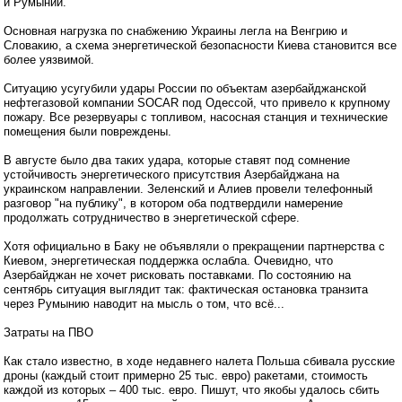
и Румынии.
Основная нагрузка по снабжению Украины легла на Венгрию и
Словакию, а схема энергетической безопасности Киева становится все
более уязвимой.
Ситуацию усугубили удары России по объектам азербайджанской
нефтегазовой компании SOCAR под Одессой, что привело к крупному
пожару. Все резервуары с топливом, насосная станция и технические
помещения были повреждены.
В августе было два таких удара, которые ставят под сомнение
устойчивость энергетического присутствия Азербайджана на
украинском направлении. Зеленский и Алиев провели телефонный
разговор "на публику", в котором оба подтвердили намерение
продолжать сотрудничество в энергетической сфере.
Хотя официально в Баку не объявляли о прекращении партнерства с
Киевом, энергетическая поддержка ослабла. Очевидно, что
Азербайджан не хочет рисковать поставками. По состоянию на
сентябрь ситуация выглядит так: фактическая остановка транзита
через Румынию наводит на мысль о том, что всё...
Затраты на ПВО
Как стало известно, в ходе недавнего налета Польша сбивала русские
дроны (каждый стоит примерно 25 тыс. евро) ракетами, стоимость
каждой из которых – 400 тыс. евро. Пишут, что якобы удалось сбить