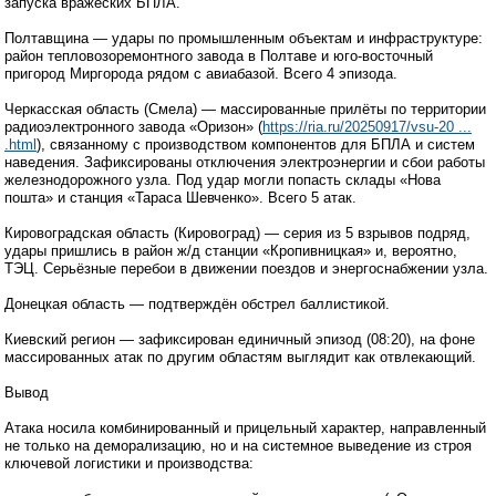
запуска вражеских БПЛА.
Полтавщина — удары по промышленным объектам и инфраструктуре:
район тепловозоремонтного завода в Полтаве и юго-восточный
пригород Миргорода рядом с авиабазой. Всего 4 эпизода.
Черкасская область (Смела) — массированные прилёты по территории
радиоэлектронного завода «Оризон» (
https://ria.ru/20250917/vsu-20 ...
.html
), связанному с производством компонентов для БПЛА и систем
наведения. Зафиксированы отключения электроэнергии и сбои работы
железнодорожного узла. Под удар могли попасть склады «Нова
пошта» и станция «Тараса Шевченко». Всего 5 атак.
Кировоградская область (Кировоград) — серия из 5 взрывов подряд,
удары пришлись в район ж/д станции «Кропивницкая» и, вероятно,
ТЭЦ. Серьёзные перебои в движении поездов и энергоснабжении узла.
Донецкая область — подтверждён обстрел баллистикой.
Киевский регион — зафиксирован единичный эпизод (08:20), на фоне
массированных атак по другим областям выглядит как отвлекающий.
Вывод
Атака носила комбинированный и прицельный характер, направленный
не только на деморализацию, но и на системное выведение из строя
ключевой логистики и производства: