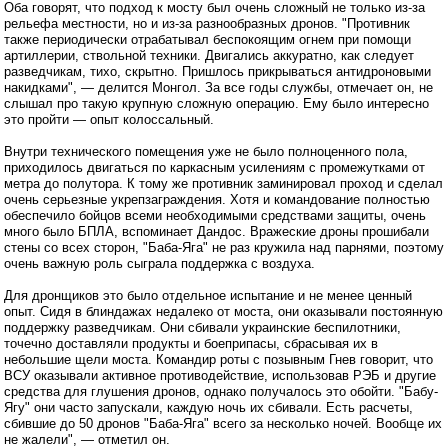
Оба говорят, что подход к мосту был очень сложный не только из-за
рельефа местности, но и из-за разнообразных дронов. "Противник
также периодически отрабатывал беспокоящим огнем при помощи
артиллерии, ствольной техники. Двигались аккуратно, как следует
разведчикам, тихо, скрытно. Пришлось прикрываться антидроновыми
накидками", — делится Монгол. За все годы службы, отмечает он, не
слышал про такую крупную сложную операцию. Ему было интересно
это пройти — опыт колоссальный.
Внутри технического помещения уже не было полноценного пола,
приходилось двигаться по каркасным усилениям с промежутками от
метра до полутора. К тому же противник заминировал проход и сделал
очень серьезные укрепзаграждения. Хотя и командование полностью
обеспечило бойцов всеми необходимыми средствами защиты, очень
много было БПЛА, вспоминает Дандос. Вражеские дроны прошибали
стены со всех сторон, "Баба-Яга" не раз кружила над парнями, поэтому
очень важную роль сыграла поддержка с воздуха.
Для дронщиков это было отдельное испытание и не менее ценный
опыт. Сидя в блиндажах недалеко от моста, они оказывали постоянную
поддержку разведчикам. Они сбивали украинские беспилотники,
точечно доставляли продукты и боеприпасы, сбрасывая их в
небольшие щели моста. Командир роты с позывным Гнев говорит, что
ВСУ оказывали активное противодействие, использовав РЭБ и другие
средства для глушения дронов, однако получалось это обойти. "Бабу-
Ягу" они часто запускали, каждую ночь их сбивали. Есть расчеты,
сбившие до 50 дронов "Баба-Яга" всего за несколько ночей. Вообще их
не жалели", — отметил он.