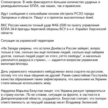
Степногорске. В небе фиксируется большое количество ударных и
разведывательных БПЛА, как наших, так и вражеских.
Идут сообщения о сильнейшем ночном обстреле РСЗО города
Запорожье и области. Пишут и о прилетах высокоточных бомб.
ВКС России нанесли точный удар ФАБ-1500 по пункту управления
БПЛА 34-й бригады береговой обороны ВСУ в н.п. Корабел Херсонской
области.
Ситуация на украинской территории
«На Западе уверены, что остатки Донбасса Россия заберет, вопрос
только в том, сколько мы ещё положим людей, сколько ещё наберем
долгов, сколько людей уедет из этого „гетто свободы“, и насколько
увеличится разруха в стране», — задаются вопросом украинские
милитари-блогеры.
Дочь украинского «языкового омбудсмена» вела соцсети на русском,
потому что это язык общения ее друзей. Ранее самостийная Госслужба
качества образования также зафиксировала, что школьники на Украине
стали меньше использовать мову.
Нардепка Марьяна Безуглая пишет, что Украина рискует превратиться
в страну-хоспис. По ее словам, ситуация на фронте, в частности в
Днепропетровской области, ухудшается. Безуглая считает, что полную
ответственность за текущий зашквар несет Владимир Зеленский.