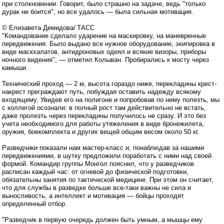
при столкновении. Говорит, было страшно на задаче, ведь "только
дурак не боится", но все удалось — была сильная мотивация.
© Елизавета Демидова/ ТАСС
"Командование сделало ударение на маскировку, на маневренные
передвижения. Было выдано все нужное оборудование, экипировка в
виде маскхалатов, антидроновых одеял и всякие визоры, приборы
ночного видения", — отметил Колыван. Пробирались к мосту через
камыши.
Технический проход — 2 м, высота гораздо ниже, перекладины крест-
накрест преграждают путь, побуждая оставить надежду всякому
входящему. Увидев его на полигоне и попробовав по нему полезть, мы
с коллегой осознали: в полный рост там действительно не встать,
даже пролезть через перекладины получилось не сразу. И это без
учета необходимого для работы утяжеления в виде бронежилета,
оружия, боекомплекта и других вещей общим весом около 50 кг.
Разведчики показали нам мастер-класс и, понаблюдав за нашими
передвижениями, в шутку предложили поработать с ними над своей
формой. Командир группы Монгол пояснил, что у разведчиков
расписан каждый час: от огневой до физической подготовки,
обязательны занятия по тактической медицине. При этом он считает,
что для службы в разведке больше все-таки важны не сила и
выносливость, а интеллект и мотивация — бойцы проходят
определенный отбор.
"Разведчик в первую очередь должен быть умным, а мышцы ему