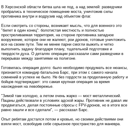
В Херсонской области битва шла не под, а над землей: разведчики
пробрались в техническое помещение моста, уничтожив силы
противника внутри и водрузив над объектом флаг.
Если смотреть со стороны, возникает мысль, что для военного это
"билет в один конец": болотистая местность и полностью
простреливаемая территория, на стороне противника западное
вооружение, которое они не жалеют, рои дронов, готовые уничтожить
все на своем пути. Тем не менее парни смогли выжить и четко
выполнить задачу благодаря плану, тщательной подготовке и
твердости духа. О деталях операции рассказали сами разведчики в
перерывах между занятиями на полигоне.
Готовилась операция долго: было необходимо продумать все нюансы,
признается командир батальона Барс, при этом с самого начала
сомнений в успехе не было. Не без гордости за проделанную работу и
бойцов подтверждает: это самая крупная операция за время
нахождения на левобережье.
"Зимой там холодно, а летом очень жарко — мост металлический.
Пацаны действовали в условиях адской жары. Противник не давал им
продвигаться, делая постоянные сбросы с FPV-дронов, но в итоге все
равно зашли и все сделали", — рассказал Барс.
Опыт ребятам достался потом и кровью, но своими действиями они
взяли мост, освободив себе серьезное пространство для маневра.