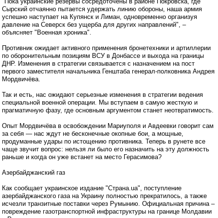
"Пока украинские резервы сосредоточены в районе Покровска, где
Сырский отчаянно пытается удержать линию обороны, наша армия
успешно наступает на Купянск и Лиман, одновременно организуя
давление на Северск без ущерба для других направлений", –
объясняет "Военная хроника".
Противник ожидает активного применения бронетехники и артиллерии
по оборонительным позициям ВСУ в Донбассе и выхода на границы
ДНР. Изменения в стратегии связывается с назначением на пост
первого заместителя начальника Генштаба генерал-полковника Андрея
Мордвичёва.
Так и есть, нас ожидают серьезные изменения в стратегии ведения
специальной военной операции. Мы вступаем в самую жесткую и
прагматичную фазу, где основным аргументом станет неотвратимость.
Опыт Мордвичёва в освобождении Мариуполя и Авдеевки говорит сам
за себя — нас ждут не бесконечные окопные бои, а мощные,
продуманные удары по истощению противника. Теперь в рунете все
чаще звучит вопрос: нельзя ли было его назначить на эту должность
раньше и когда он уже встанет на место Герасимова?
Азербайджанский газ
Как сообщает украинское издание "Страна.ua", поступление
азербайджанского газа на Украину полностью прекратилось, а также
исчезли транзитные поставки через Румынию. Официальная причина –
повреждение газотранспортной инфраструктуры на границе Молдавии