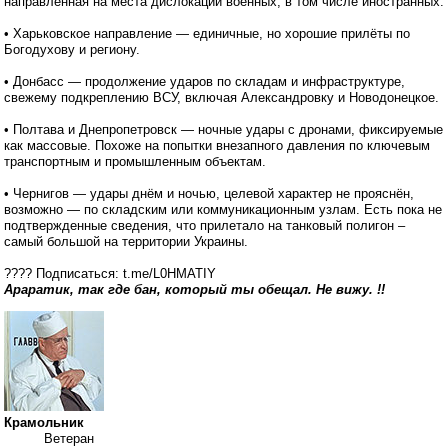
направленная на места дислокации военных, в том числе иностранных.
• Харьковское направление — единичные, но хорошие прилёты по
Богодухову и региону.
• Донбасс — продолжение ударов по складам и инфраструктуре,
свежему подкреплению ВСУ, включая Александровку и Новодонецкое.
• Полтава и Днепропетровск — ночные удары с дронами, фиксируемые
как массовые. Похоже на попытки внезапного давления по ключевым
транспортным и промышленным объектам.
• Чернигов — удары днём и ночью, целевой характер не прояснён,
возможно — по складским или коммуникационным узлам. Есть пока не
подтвержденные сведения, что прилетало на танковый полигон –
самый большой на территории Украины.
???? Подписаться: t.me/L0HMATIY
Араратик, так где бан, который ты обещал. Не вижу. !!
Крамольник
Ветеран