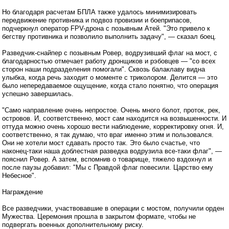
Но благодаря расчетам БПЛА также удалось минимизировать
передвижение противника и подвоз провизии и боеприпасов,
подчеркнул оператор FPV-дрона с позывным Атей. "Это привело к
бегству противника и позволило выполнить задачу", — сказал боец.
Разведчик-снайпер с позывным Ровер, водрузивший флаг на мост, с
благодарностью отмечает работу дронщиков и рэбовцев — "со всех
сторон наши подразделения помогали". Сквозь балаклаву видна
улыбка, когда речь заходит о моменте с триколором. Делится — это
было непередаваемое ощущение, когда стало понятно, что операция
успешно завершилась.
"Само направление очень непростое. Очень много болот, проток, рек,
островов. И, соответственно, мост сам находится на возвышенности. И
оттуда можно очень хорошо вести наблюдение, корректировку огня. И,
соответственно, я так думаю, что враг именно этим и пользовался.
Они не хотели мост сдавать просто так. Это было счастье, что
наконец-таки наша доблестная разведка водрузила все-таки флаг", —
пояснил Ровер. А затем, вспомнив о товарище, тяжело вздохнул и
после паузы добавил: "Мы с Правдой флаг повесили. Царство ему
Небесное".
Награждение
Все разведчики, участвовавшие в операции с мостом, получили орден
Мужества. Церемония прошла в закрытом формате, чтобы не
подвергать военных дополнительному риску.