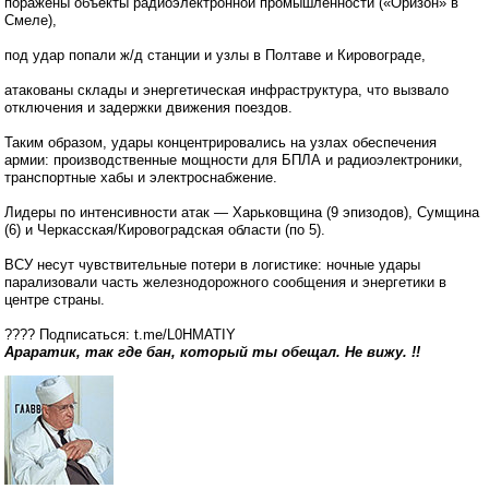
поражены объекты радиоэлектронной промышленности («Оризон» в
Смеле),
под удар попали ж/д станции и узлы в Полтаве и Кировограде,
атакованы склады и энергетическая инфраструктура, что вызвало
отключения и задержки движения поездов.
Таким образом, удары концентрировались на узлах обеспечения
армии: производственные мощности для БПЛА и радиоэлектроники,
транспортные хабы и электроснабжение.
Лидеры по интенсивности атак — Харьковщина (9 эпизодов), Сумщина
(6) и Черкасская/Кировоградская области (по 5).
ВСУ несут чувствительные потери в логистике: ночные удары
парализовали часть железнодорожного сообщения и энергетики в
центре страны.
???? Подписаться: t.me/L0HMATIY
Араратик, так где бан, который ты обещал. Не вижу. !!