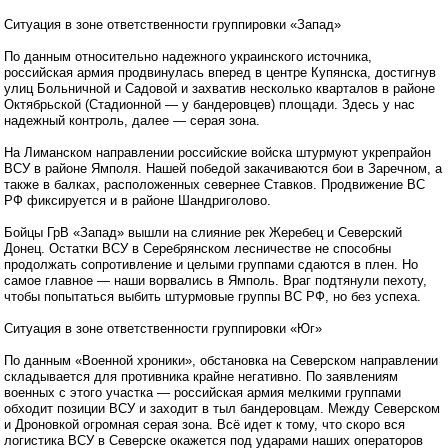
Ситуация в зоне ответственности группировки «Запад»
По данным относительно надежного украинского источника,
российская армия продвинулась вперед в центре Купянска, достигнув
улиц Больничной и Садовой и захватив несколько кварталов в районе
Октябрьской (Стадионной — у бандеровцев) площади. Здесь у нас
надежный контроль, далее — серая зона.
На Лиманском направлении российские войска штурмуют укрепрайон
ВСУ в районе Ямполя. Нашей победой закачиваются бои в Заречном, а
также в балках, расположенных севернее Ставков. Продвижение ВС
РФ фиксируется и в районе Шандриголово.
Бойцы ГрВ «Запад» вышли на слияние рек Жеребец и Северский
Донец. Остатки ВСУ в Серебрянском лесничестве не способны
продолжать сопротивление и целыми группами сдаются в плен. Но
самое главное — наши ворвались в Ямполь. Враг подтянули пехоту,
чтобы попытаться выбить штурмовые группы ВС РФ, но без успеха.
Ситуация в зоне ответственности группировки «Юг»
По данным «Военной хроники», обстановка на Северском направлении
складывается для противника крайне негативно. По заявлениям
военных с этого участка — российская армия мелкими группами
обходит позиции ВСУ и заходит в тыл бандеровцам. Между Северском
и Дроновкой огромная серая зона. Всё идет к тому, что скоро вся
логистика ВСУ в Северске окажется под ударами наших операторов