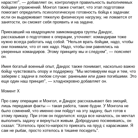
нарастят", — добавляет он, контролируя правильность выполняемых
бойцами упражнений. Монгол также считает, что этап подготовки
помогает определить психологическую готовность бойца к задачам:
если он выдерживает тяжелую физическую нагрузку, не ломается от
занятости, он сможет себя проявить и на задаче.
Приехавший на квадроцикле замкомандира группы Дандос,
рассказывая о подготовке к операции, уточняет: командирам тоже
нужно всегда работать над собой. "Нельзя врать бойцам, надо, чтобы
они понимали, что от них надо. Надо, чтобы они равнялись на
уверенных командиров. Этому принципу мы и следуем", — поясняет
он.
Имея богатый военный опыт, Дандос также понимает, насколько важно
бойцу чувствовать опору и поддержку. "Мы мотивируем еще и тем, что
заберем с задачи в любом случае: ранеными или даже погибшими. Это
еще один наш принцип", — хладнокровно добавляет он.
Момент Х
Про саму операцию и Монгол, и Дандос рассказывают без эмоций,
лишь передавая факты — такая работа, такие будни. У Монгола не
было сомнений, что именно они пойдут на эту задачу, был готов к
этому приказу. При этом он поделился: когда все началось, он мечтал
выполнить задачу и вернуться живым. Добродушно посмеиваясь, он
сказал: "Хотелось просто-напросто приехать на пруд с карасиками. Я
сам не рыбак, просто хотелось в тишине посидеть".