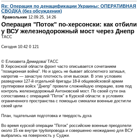
Re: Операция по денацификации Украины: ОПЕРАТИВНАЯ
СВОДКА (без обсуждения)
Крамольник
12.09.25, 14:26
Операция "Поток" по-херсонски: как отбили
у ВСУ железнодорожный мост через Днепр
ТАСС
Сегодня 10:42 0 121
© Елизавета Демидова/ ТАСС
В Херсонской области фронт часто описывается сочетанием
"позиционная война". Но и здесь не бывает абсолютного затишья,
напротив — зачастую плотность огня высокая. В этих условиях
разведчики 127-й отдельной бригады 18-й общевойсковой армии
группировки войск "Днепр" провели сложнейшую операцию, взяв под
контроль железнодорожный Антоновский мост. По своей сути она
сопоставима с операцией "Поток" в Курской области: в условиях
ограниченного пространства с помощью смекалки военные достигли
своей цели
План, тщательная подготовка и твердость духа
Во время курской операции "Поток" российские военные преодолели
около 15 км внутри трубопровода и совершенно неожиданно для ВСУ
выбрались на поверхность у Суджи.