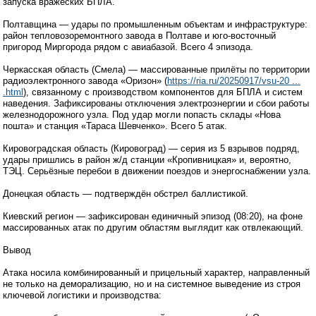
запуска вражеских БПЛА.
Полтавщина — удары по промышленным объектам и инфраструктуре:
район тепловозоремонтного завода в Полтаве и юго-восточный
пригород Миргорода рядом с авиабазой. Всего 4 эпизода.
Черкасская область (Смела) — массированные прилёты по территории
радиоэлектронного завода «Оризон» (
https://ria.ru/20250917/vsu-20 ...
.html
), связанному с производством компонентов для БПЛА и систем
наведения. Зафиксированы отключения электроэнергии и сбои работы
железнодорожного узла. Под удар могли попасть склады «Нова
пошта» и станция «Тараса Шевченко». Всего 5 атак.
Кировоградская область (Кировоград) — серия из 5 взрывов подряд,
удары пришлись в район ж/д станции «Кропивницкая» и, вероятно,
ТЭЦ. Серьёзные перебои в движении поездов и энергоснабжении узла.
Донецкая область — подтверждён обстрел баллистикой.
Киевский регион — зафиксирован единичный эпизод (08:20), на фоне
массированных атак по другим областям выглядит как отвлекающий.
Вывод
Атака носила комбинированный и прицельный характер, направленный
не только на деморализацию, но и на системное выведение из строя
ключевой логистики и производства: