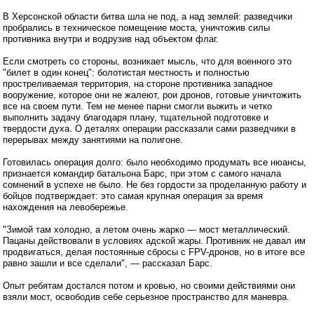
В Херсонской области битва шла не под, а над землей: разведчики
пробрались в техническое помещение моста, уничтожив силы
противника внутри и водрузив над объектом флаг.
Если смотреть со стороны, возникает мысль, что для военного это
"билет в один конец": болотистая местность и полностью
простреливаемая территория, на стороне противника западное
вооружение, которое они не жалеют, рои дронов, готовые уничтожить
все на своем пути. Тем не менее парни смогли выжить и четко
выполнить задачу благодаря плану, тщательной подготовке и
твердости духа. О деталях операции рассказали сами разведчики в
перерывах между занятиями на полигоне.
Готовилась операция долго: было необходимо продумать все нюансы,
признается командир батальона Барс, при этом с самого начала
сомнений в успехе не было. Не без гордости за проделанную работу и
бойцов подтверждает: это самая крупная операция за время
нахождения на левобережье.
"Зимой там холодно, а летом очень жарко — мост металлический.
Пацаны действовали в условиях адской жары. Противник не давал им
продвигаться, делая постоянные сбросы с FPV-дронов, но в итоге все
равно зашли и все сделали", — рассказал Барс.
Опыт ребятам достался потом и кровью, но своими действиями они
взяли мост, освободив себе серьезное пространство для маневра.