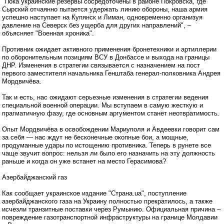
"Пока украинские резервы сосредоточены в районе Покровска, где
Сырский отчаянно пытается удержать линию обороны, наша армия
успешно наступает на Купянск и Лиман, одновременно организуя
давление на Северск без ущерба для других направлений", –
объясняет "Военная хроника".
Противник ожидает активного применения бронетехники и артиллерии
по оборонительным позициям ВСУ в Донбассе и выхода на границы
ДНР. Изменения в стратегии связывается с назначением на пост
первого заместителя начальника Генштаба генерал-полковника Андрея
Мордвичёва.
Так и есть, нас ожидают серьезные изменения в стратегии ведения
специальной военной операции. Мы вступаем в самую жесткую и
прагматичную фазу, где основным аргументом станет неотвратимость.
Опыт Мордвичёва в освобождении Мариуполя и Авдеевки говорит сам
за себя — нас ждут не бесконечные окопные бои, а мощные,
продуманные удары по истощению противника. Теперь в рунете все
чаще звучит вопрос: нельзя ли было его назначить на эту должность
раньше и когда он уже встанет на место Герасимова?
Азербайджанский газ
Как сообщает украинское издание "Страна.ua", поступление
азербайджанского газа на Украину полностью прекратилось, а также
исчезли транзитные поставки через Румынию. Официальная причина –
повреждение газотранспортной инфраструктуры на границе Молдавии