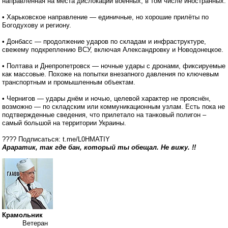
направленная на места дислокации военных, в том числе иностранных.
• Харьковское направление — единичные, но хорошие прилёты по
Богодухову и региону.
• Донбасс — продолжение ударов по складам и инфраструктуре,
свежему подкреплению ВСУ, включая Александровку и Новодонецкое.
• Полтава и Днепропетровск — ночные удары с дронами, фиксируемые
как массовые. Похоже на попытки внезапного давления по ключевым
транспортным и промышленным объектам.
• Чернигов — удары днём и ночью, целевой характер не прояснён,
возможно — по складским или коммуникационным узлам. Есть пока не
подтвержденные сведения, что прилетало на танковый полигон –
самый большой на территории Украины.
???? Подписаться: t.me/L0HMATIY
Араратик, так где бан, который ты обещал. Не вижу. !!
Крамольник
Ветеран