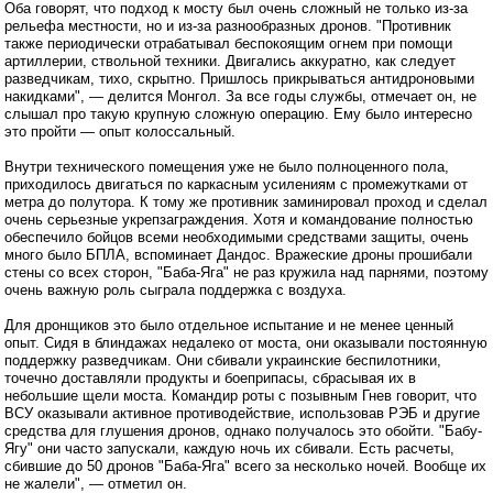
Оба говорят, что подход к мосту был очень сложный не только из-за
рельефа местности, но и из-за разнообразных дронов. "Противник
также периодически отрабатывал беспокоящим огнем при помощи
артиллерии, ствольной техники. Двигались аккуратно, как следует
разведчикам, тихо, скрытно. Пришлось прикрываться антидроновыми
накидками", — делится Монгол. За все годы службы, отмечает он, не
слышал про такую крупную сложную операцию. Ему было интересно
это пройти — опыт колоссальный.
Внутри технического помещения уже не было полноценного пола,
приходилось двигаться по каркасным усилениям с промежутками от
метра до полутора. К тому же противник заминировал проход и сделал
очень серьезные укрепзаграждения. Хотя и командование полностью
обеспечило бойцов всеми необходимыми средствами защиты, очень
много было БПЛА, вспоминает Дандос. Вражеские дроны прошибали
стены со всех сторон, "Баба-Яга" не раз кружила над парнями, поэтому
очень важную роль сыграла поддержка с воздуха.
Для дронщиков это было отдельное испытание и не менее ценный
опыт. Сидя в блиндажах недалеко от моста, они оказывали постоянную
поддержку разведчикам. Они сбивали украинские беспилотники,
точечно доставляли продукты и боеприпасы, сбрасывая их в
небольшие щели моста. Командир роты с позывным Гнев говорит, что
ВСУ оказывали активное противодействие, использовав РЭБ и другие
средства для глушения дронов, однако получалось это обойти. "Бабу-
Ягу" они часто запускали, каждую ночь их сбивали. Есть расчеты,
сбившие до 50 дронов "Баба-Яга" всего за несколько ночей. Вообще их
не жалели", — отметил он.