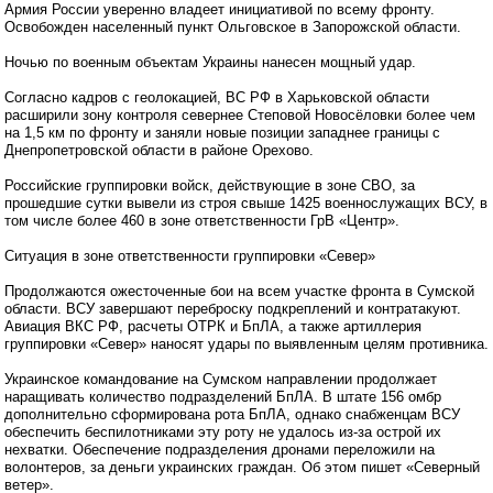
Армия России уверенно владеет инициативой по всему фронту.
Освобожден населенный пункт Ольговское в Запорожской области.
Ночью по военным объектам Украины нанесен мощный удар.
Согласно кадров с геолокацией, ВС РФ в Харьковской области
расширили зону контроля севернее Степовой Новосёловки более чем
на 1,5 км по фронту и заняли новые позиции западнее границы с
Днепропетровской области в районе Орехово.
Российские группировки войск, действующие в зоне СВО, за
прошедшие сутки вывели из строя свыше 1425 военнослужащих ВСУ, в
том числе более 460 в зоне ответственности ГрВ «Центр».
Ситуация в зоне ответственности группировки «Север»
Продолжаются ожесточенные бои на всем участке фронта в Сумской
области. ВСУ завершают переброску подкреплений и контратакуют.
Авиация ВКС РФ, расчеты ОТРК и БпЛА, а также артиллерия
группировки «Север» наносят удары по выявленным целям противника.
Украинское командование на Сумском направлении продолжает
наращивать количество подразделений БпЛА. В штате 156 омбр
дополнительно сформирована рота БпЛА, однако снабженцам ВСУ
обеспечить беспилотниками эту роту не удалось из-за острой их
нехватки. Обеспечение подразделения дронами переложили на
волонтеров, за деньги украинских граждан. Об этом пишет «Северный
ветер».