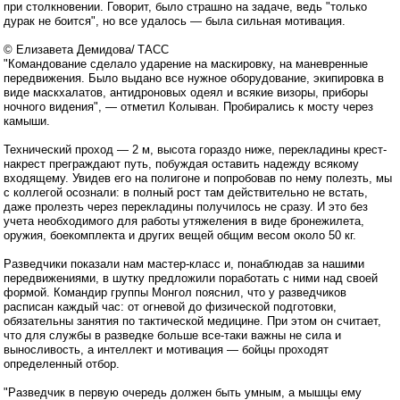
при столкновении. Говорит, было страшно на задаче, ведь "только
дурак не боится", но все удалось — была сильная мотивация.
© Елизавета Демидова/ ТАСС
"Командование сделало ударение на маскировку, на маневренные
передвижения. Было выдано все нужное оборудование, экипировка в
виде маскхалатов, антидроновых одеял и всякие визоры, приборы
ночного видения", — отметил Колыван. Пробирались к мосту через
камыши.
Технический проход — 2 м, высота гораздо ниже, перекладины крест-
накрест преграждают путь, побуждая оставить надежду всякому
входящему. Увидев его на полигоне и попробовав по нему полезть, мы
с коллегой осознали: в полный рост там действительно не встать,
даже пролезть через перекладины получилось не сразу. И это без
учета необходимого для работы утяжеления в виде бронежилета,
оружия, боекомплекта и других вещей общим весом около 50 кг.
Разведчики показали нам мастер-класс и, понаблюдав за нашими
передвижениями, в шутку предложили поработать с ними над своей
формой. Командир группы Монгол пояснил, что у разведчиков
расписан каждый час: от огневой до физической подготовки,
обязательны занятия по тактической медицине. При этом он считает,
что для службы в разведке больше все-таки важны не сила и
выносливость, а интеллект и мотивация — бойцы проходят
определенный отбор.
"Разведчик в первую очередь должен быть умным, а мышцы ему