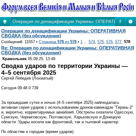
Операция по денацификации Украины: ОПЕРАТИВНАЯ СВ
#
Операция по денацификации Украины: ОПЕРАТИВНАЯ
СВОДКА (без обсуждения)
Сообщений: 11557 •
Страница
578
из
578
•
1
...
574
,
575
,
576
,
577
,
578
Re: Операция по денацификации Украины: ОПЕРАТИВНАЯ
СВОДКА (без обсуждения)
Крамольник
05.09.25, 13:49
Сводка ударов по территории Украины —
4–5 сентября 2025
Сергей Лебедев (Лохматый)
Сегодня 09:48 0 739
За прошедшие сутки и ночью (4–5 сентября 2025) наблюдалась
активная серия ударов с использованием дронов-камикадзе "Герань-2"
и, вероятно, корректируемых авиабомб. Обстрелы охватили Одесскую,
Сумскую, Черниговскую, Полтавскую, Харьковскую и Донецкую
области. Удары носили как фронтовой, так и тыловой характер.
По областям и городам (время ударов)