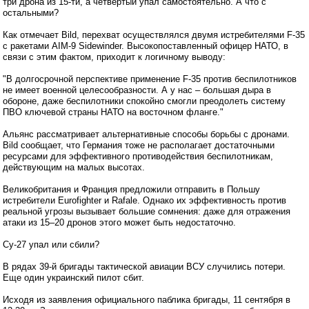
три дрона из 15-ти, а четвертый упал самостоятельно. А что с
остальными?
Как отмечает Bild, перехват осуществлялся двумя истребителями F-35
с ракетами AIM-9 Sidewinder. Высокопоставленный офицер НАТО, в
связи с этим фактом, приходит к логичному выводу:
"В долгосрочной перспективе применение F-35 против беспилотников
не имеет военной целесообразности. А у нас – большая дыра в
обороне, даже беспилотники спокойно смогли преодолеть систему
ПВО ключевой страны НАТО на восточном фланге."
Альянс рассматривает альтернативные способы борьбы с дронами.
Bild сообщает, что Германия тоже не располагает достаточными
ресурсами для эффективного противодействия беспилотникам,
действующим на малых высотах.
Великобритания и Франция предложили отправить в Польшу
истребители Eurofighter и Rafale. Однако их эффективность против
реальной угрозы вызывает большие сомнения: даже для отражения
атаки из 15–20 дронов этого может быть недостаточно.
Су-27 упал или сбили?
В рядах 39-й бригады тактической авиации ВСУ случились потери.
Еще один украинский пилот сбит.
Исходя из заявления официального паблика бригады, 11 сентября в