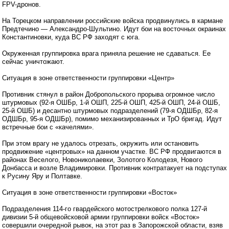
FPV-дронов.
На Торецком направлении российские войска продвинулись в кармане
Предтечино — Александро-Шультино. Идут бои на восточных окраинах
Константиновки, куда ВС РФ заходят с юга.
Окруженная группировка врага приняла решение не сдаваться. Ее
сейчас уничтожают.
Ситуация в зоне ответственности группировки «Центр»
Противник стянул в район Добропольского прорыва огромное число
штурмовых (92-я ОШБр, 1-й ОШП, 225-й ОШП, 425-й ОШП, 24-й ОШБ,
25-й ОШБ) и десантно штурмовых подразделений (79-я ОДШБр, 82-я
ОДШБр, 95-я ОДШБр), помимо механизированных и ТрО бригад. Идут
встречные бои с «качелями».
При этом врагу не удалось отрезать, окружить или остановить
продвижение «центровых» на данном участке. ВС РФ продвигаются в
районах Веселого, Новониколаевки, Золотого Колодезя, Нового
Донбасса и возле Владимировки. Противник контратакует на подступах
к Русину Яру и Полтавке.
Ситуация в зоне ответственности группировки «Восток»
Подразделения 114-го гвардейского мотострелкового полка 127-й
дивизии 5-й общевойсковой армии группировки войск «Восток»
совершили очередной рывок, на этот раз в Запорожской области, взяв