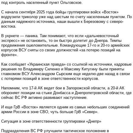
под контроль населенный пункт Ольговское.
С начала сентября 2025 года бойцы группировки войск «Восток»
водрузили триколор уже над шестым по счету населенным пунктом. По
данным надежного источника, наши вышли к Березовому с северо-
востока.
В укрнете — паника. Там понимают, что если «дальневосточный
экспресс» не остановить, то он быстро долетит до Днепра. Темпы
продвижения ошеломительные. Командующие 17-го и 20-го армейских
корпусов ВСУ сняты со своих должностей «за потерю позиций на
фронте».
Как сообщает «Украинская правда» со ссылкой на источники, кадровые
решения по Владимиру Силенко и Максиму Китугину были приняты
главкомом ВСУ Александром Сырским еще неделю-две назад в связи
с потерями позиций в зоне ответственности корпусов.
Напомним, что 17-й АК ведет бои в Запорожской области, а 20-й АК
обороняет позиции на стыке Донбасса и Днепропетровской области, где
сейчас ВС РФ активно развивают наступление.
И еще ГрВ «Восток» является одним из самых небольших соединений
армии России в зоне СВО, чуть больше ГрВ «Север».
Ситуация в зоне ответственности группировки «Днепр»
Подразделения ВС РФ улучшили тактическое положение в