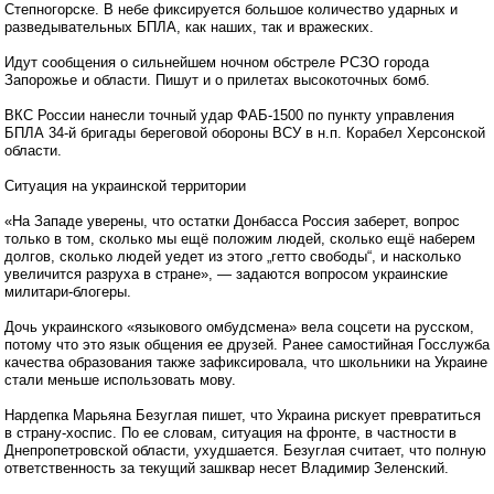
Степногорске. В небе фиксируется большое количество ударных и
разведывательных БПЛА, как наших, так и вражеских.
Идут сообщения о сильнейшем ночном обстреле РСЗО города
Запорожье и области. Пишут и о прилетах высокоточных бомб.
ВКС России нанесли точный удар ФАБ-1500 по пункту управления
БПЛА 34-й бригады береговой обороны ВСУ в н.п. Корабел Херсонской
области.
Ситуация на украинской территории
«На Западе уверены, что остатки Донбасса Россия заберет, вопрос
только в том, сколько мы ещё положим людей, сколько ещё наберем
долгов, сколько людей уедет из этого „гетто свободы“, и насколько
увеличится разруха в стране», — задаются вопросом украинские
милитари-блогеры.
Дочь украинского «языкового омбудсмена» вела соцсети на русском,
потому что это язык общения ее друзей. Ранее самостийная Госслужба
качества образования также зафиксировала, что школьники на Украине
стали меньше использовать мову.
Нардепка Марьяна Безуглая пишет, что Украина рискует превратиться
в страну-хоспис. По ее словам, ситуация на фронте, в частности в
Днепропетровской области, ухудшается. Безуглая считает, что полную
ответственность за текущий зашквар несет Владимир Зеленский.