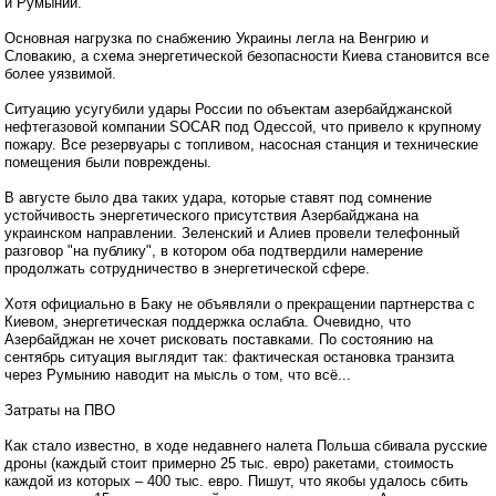
и Румынии.
Основная нагрузка по снабжению Украины легла на Венгрию и
Словакию, а схема энергетической безопасности Киева становится все
более уязвимой.
Ситуацию усугубили удары России по объектам азербайджанской
нефтегазовой компании SOCAR под Одессой, что привело к крупному
пожару. Все резервуары с топливом, насосная станция и технические
помещения были повреждены.
В августе было два таких удара, которые ставят под сомнение
устойчивость энергетического присутствия Азербайджана на
украинском направлении. Зеленский и Алиев провели телефонный
разговор "на публику", в котором оба подтвердили намерение
продолжать сотрудничество в энергетической сфере.
Хотя официально в Баку не объявляли о прекращении партнерства с
Киевом, энергетическая поддержка ослабла. Очевидно, что
Азербайджан не хочет рисковать поставками. По состоянию на
сентябрь ситуация выглядит так: фактическая остановка транзита
через Румынию наводит на мысль о том, что всё...
Затраты на ПВО
Как стало известно, в ходе недавнего налета Польша сбивала русские
дроны (каждый стоит примерно 25 тыс. евро) ракетами, стоимость
каждой из которых – 400 тыс. евро. Пишут, что якобы удалось сбить