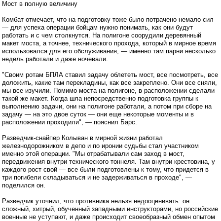
Мост в полную величину
Комбат отмечает, что на подготовку тоже было потрачено немало сил
— для успеха операции бойцам нужно понимать, как они будут
работать и с чем столкнутся. На полигоне соорудили деревянный
макет моста, а точнее, технического прохода, который в мирное время
использовался для его обслуживания, — именно там парни несколько
недель работали и даже ночевали.
"Своим ротам БПЛА ставил задачу облететь мост, все посмотреть, все
доложить, какие там перекладины, как все закреплено. Они все сняли,
мы все изучили. Помимо моста на полигоне, в расположении сделали
такой же макет. Когда шла непосредственно подготовка группы к
выполнению задачи, они на полигоне работали, а потом при сборе на
задачу — на это двое суток — они еще некоторые моменты и в
расположении проходили", — пояснил Барс.
Разведчик-снайпер Колыван в мирной жизни работал
железнодорожником в депо и по иронии судьбы стал участником
именно этой операции. "Мы отрабатывали сам заход в мост,
передвижения внутри технического тоннеля. Там внутри крестовина, у
каждого рост свой — все были подготовлены к тому, что придется в
три погибели складываться и не задерживаться в проходе", —
поделился он.
Разведчик уточнил, что противника нельзя недооценивать: он
сложный, хитрый, обученный западными инструкторами, но российские
военные не уступают, и даже происходит своеобразный обмен опытом