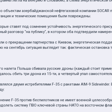
раины легла на Венгрию и Словакию, а схема энергетической б
по объектам азербайджанской нефтегазовой компании SOCAR по
станция и технические помещения были повреждены.
оторые ставят под сомнение устойчивость энергетического при
ный разговор "на публику", в котором оба подтвердили намере
ли о прекращении партнерства с Киевом, энергетическая подд
 на сентябрь ситуация выглядит так: фактическая остановка тр
его налета Польша сбивала русские дроны (каждый стоит приме
удалось сбить три дрона из 15-ти, а четвертый упал самостоятел
твлялся двумя истребителями F-35 с ракетами AIM-9 Sidewinder
ду:
нение F-35 против беспилотников не имеет военной целесообра
одолеть систему ПВО ключевой страны НАТО на восточном флан