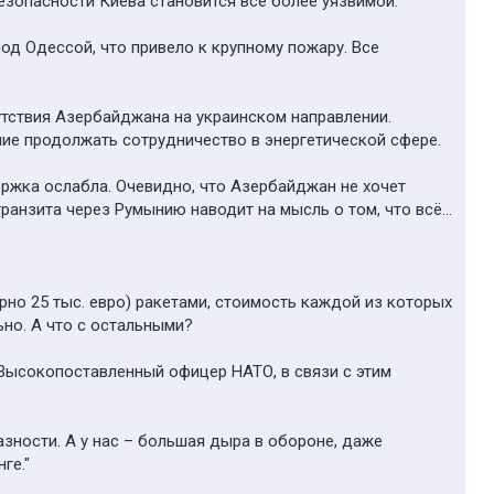
езопасности Киева становится все более уязвимой.
д Одессой, что привело к крупному пожару. Все
сутствия Азербайджана на украинском направлении.
ние продолжать сотрудничество в энергетической сфере.
ержка ослабла. Очевидно, что Азербайджан не хочет
анзита через Румынию наводит на мысль о том, что всё...
рно 25 тыс. евро) ракетами, стоимость каждой из которых
ьно. А что с остальными?
. Высокопоставленный офицер НАТО, в связи с этим
зности. А у нас – большая дыра в обороне, даже
ге."