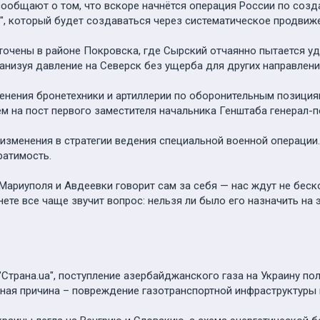
ообщают о том, что вскоре начнётся операция России по созд
, который будет создаваться через систематическое продвижен
точены в районе Покровска, где Сырский отчаянно пытается у
анизуя давление на Северск без ущерба для других направлений
енения бронетехники и артиллерии по оборонительным позиция
ем на пост первого заместителя начальника Генштаба генерал
 изменения в стратегии ведения специальной военной операции
ратимость.
ариуполя и Авдеевки говорит сам за себя — нас ждут не бес
ете все чаще звучит вопрос: нельзя ли было его назначить на 
Страна.ua", поступление азербайджанского газа на Украину по
ная причина – повреждение газотранспортной инфраструктуры 