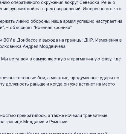
анию оперативного окружения вокруг Северска. Речь о
ие русских войск с трёх направлений. Интересно вот что:
держать линию обороны, наша армия успешно наступает на
", – объясняет "Военная хроника".
м ВСУ в Донбассе и выхода на границы ДНР. Изменения в
-полковника Андрея Мордвичёва.
. Мы вступаем в самую жесткую и прагматичную фазу, где
конечные окопные бои, а мощные, продуманные удары по
эту должность раньше и когда он уже встанет на место
лностью прекратилось, а также исчезли транзитные
на границе Молдавии и Румынии.