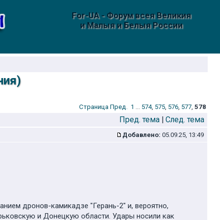
For-UA - Форум всея Великия
и Малыя и Белыя России
ния)
Стрaница
Пред.
1
...
574
,
575
,
576
,
577
,
578
Пред. тема
|
След. тема
Добавлено:
05.09.25, 13:49
анием дронов-камикадзе "Герань-2" и, вероятно,
рьковскую и Донецкую области. Удары носили как