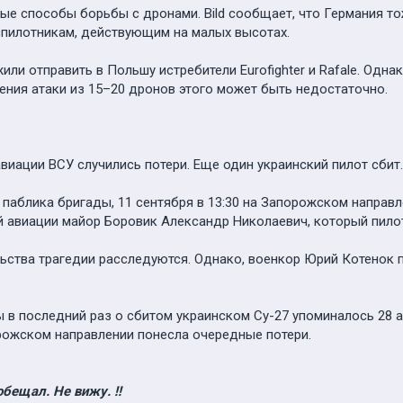
ые способы борьбы с дронами. Bild сообщает, что Германия т
пилотникам, действующим на малых высотах.
ли отправить в Польшу истребители Eurofighter и Rafale. Одн
ния атаки из 15–20 дронов этого может быть недостаточно.
виации ВСУ случились потери. Еще один украинский пилот сбит.
паблика бригады, 11 сентября в 13:30 на Запорожском направ
й авиации майор Боровик Александр Николаевич, который пило
льства трагедии расследуются. Однако, военкор Юрий Котенок п
 последний раз о сбитом украинском Су-27 упоминалось 28 авг
рожском направлении понесла очередные потери.
обещал. Не вижу. !!