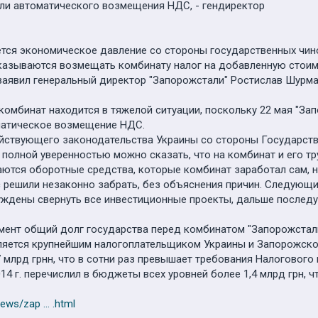
ли автоматического возмещения НДС, - гендиректор
ется экономическое давление со стороны государственных чи
казываются возмещать комбинату налог на добавленную стоимос
аявил генеральный директор "Запорожстали" Ростислав Шурма
комбинат находится в тяжелой ситуации, поскольку 22 мая "За
матическое возмещение НДС.
йствующего законодательства Украины со стороны Государст
 полной уверенностью можно сказать, что на комбинат и его 
тся оборотные средства, которые комбинат заработал сам, н
с решили незаконно забрать, без объяснения причин. Следующи
уждены свернуть все инвестиционные проекты, дальше последу
омент общий долг государства перед комбинатом "Запорожстал
ляется крупнейшим налогоплательщиком Украины и Запорожской 
 млрд грнн, что в сотни раз превышает требования Налоговог
4 г. перечислил в бюджеты всех уровней более 1,4 млрд грн, чт
ews/zap ... .html