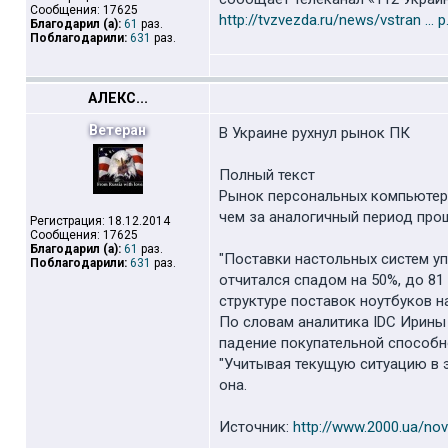
Сообщения: 17625
http://tvzvezda.ru/news/vstran ... 
Благодарил (а):
61
раз.
Поблагодарили:
631
раз.
АЛЕКС...
Ветеран
В Украине рухнул рынок ПК
Полный текст
Рынок персональных компьютеров
чем за аналогичный период про
Регистрация: 18.12.2014
Сообщения: 17625
Благодарил (а):
61
раз.
"Поставки настольных систем уп
Поблагодарили:
631
раз.
отчитался спадом на 50%, до 81
структуре поставок ноутбуков 
По словам аналитика IDC Ирины 
падение покупательной способно
"Учитывая текущую ситуацию в 
она.
Источник:
http://www.2000.ua/novo