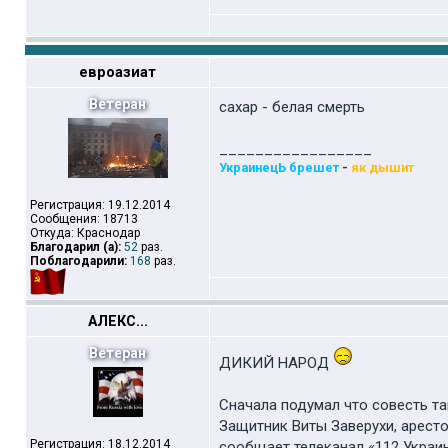
евроазиат
Ветеран
сахар - белая смерть
_________________
УкраинецЬ брешет
-
як дышит
Регистрация: 19.12.2014
Сообщения: 18713
Откуда: Краснодар
Благодарил (а):
52
раз.
Поблагодарили:
168
раз.
АЛЕКС...
Ветеран
ДИКИЙ НАРОД
Сначала подумал что совесть та
Защитник Виты Заверухи, аресто
Регистрация: 18.12.2014
сообщает телеканал «112 Украин