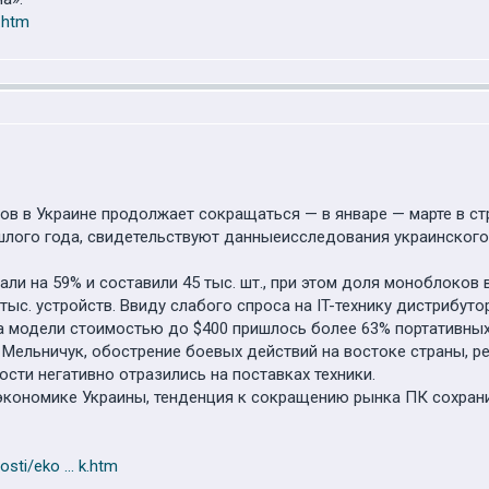
p.htm
 в Украине продолжает сокращаться — в январе — марте в стра
шлого года, свидетельствуют данныеисследования украинского
али на 59% и составили 45 тыс. шт., при этом доля моноблоков
 тыс. устройств. Ввиду слабого спроса на IT-технику дистрибут
на модели стоимостью до $400 пришлось более 63% портативных
Мельничук, обострение боевых действий на востоке страны, резк
сти негативно отразились на поставках техники.
экономике Украины, тенденция к сокращению рынка ПК сохранит
sti/eko ... k.htm