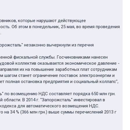
новников, которые нарушают действующее
ть. Об этом в понедельник, 25 мая, во время проведения
.
порожсталь" незаконно вычеркнули из перечня
венной фискальной службы. Госчиновниками нанесен
трудовой коллектив оказывается экономическое давление -
аправляя их на повышение заработных плат сотрудникам
м шагом станет ограничение поставок электроэнергии и
ет полная остановка предприятия и социальный коллапс",
ь" по возмещению НДС составляет порядка 650 млн грн.
области. В 2014 г. "Запорожсталь" инвестировал в
о кодекса для автоматического возмещения НДС.
о на 34 % (366 млн грн.) выше суммы перечислений 2013 г