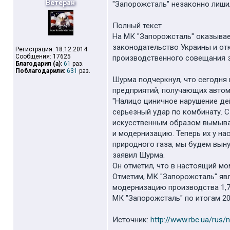
Ветеран
"Запорожсталь" незаконно лиши
Полный текст
На МК "Запорожсталь" оказыва
законодательство Украины и от
Регистрация: 18.12.2014
Сообщения: 17625
производственного совещания з
Благодарил (а):
61
раз.
Поблагодарили:
631
раз.
Шурма подчеркнул, что сегодня 
предприятий, получающих авто
"Налицо циничное нарушение де
серьезный удар по комбинату. С
искусственным образом вымываю
и модернизацию. Теперь их у на
природного газа, мы будем вын
заявил Шурма.
Он отметил, что в настоящий м
Отметим, МК "Запорожсталь" яв
модернизацию производства 1,7
МК "Запорожсталь" по итогам 201
Источник:
http://www.rbc.ua/rus/n