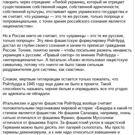
говорить через отрицание: «Любой украинец, который не отрицает
существование собственной нации, собственной идентичности,
собственной культуры, отстаивает идею украинского государства и
не считает, что украинцы — это те же русские, только попроще и
попровинциальнее, с точки зрения российского сознания является
националистом».
Но в России никто не считает, что «украинцы – это те же русские,
только попроще». Эту явно фашистскую формулировку Ройтбурд
достал из глубин своего сознания и зачем-то приписал гражданам
России. Точнее, понятно зачем – чтобы посильнее разжечь ненависть
украинцев к русским. «Правый сектор» по мнению Ройтбурда –
«интернационалисты». А батальон «Азов» использовал нацистскую
символику, потому что «ничто не было таким сильным
раздражителем для системы, как свастика».
Словом, мертвым гитлеровцам остается только пожалеть, что
Ройтбурда в 1945 году еще даже не было в проекте. Такой
способность называть черное белым и оправдывать все что угодно
их адвокаты не обладали.
Итальянских и других фашистов Ройтбурд вообще считает
положительными персонажами мировой истории: «Бандера в какой-то
степени является фашистом. Но фашизм Салазара, например, очень
сильно отличался от фашизма Франко, фашизм Муссолини
отличался от фашизма Хорти. За фашистский уклон в нацистской
Германии можно было десять лет лагерей схлопотать. Мы просто
термины демонизируем, а к ним надо относиться взвешеннее и