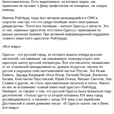
безосновательны. Есть видеозаписи, на которых видно, как
правосеки не пускают к Дому профсоюзов ни пожарных, ни скорую
помощь.
Именно Ройтбурд тогда был автором разошедшейся в СМИ и
соцсетях лжи про «то что среди погибших много иностранных
диверсантов». Почти все погибшие – жители Одессы и области. Это
от них, коренных одесситов «отстояли Одессу» приехавшие из
разных регионов боевики. При активной информационной поддержке
«самого известного одессита» Ройтбурда.
«Все жиды»
Одесса – это русский город, из которого вышла плеяда русских
писателей, составивших так называемую «южнорусскую» или
одесскую школу русской литературы. Все эти писатели, независимо
от их этнической принадлежности, думали по-русски, писали по-
русски и ощущали себя неотъемлемой частью России. Это Исаак
Бабель, Эдуард Багрицкий, Илья Ильф, Евгений Петров, Валентин
Катаев, Константин Паустовский, Юрий Олеша, Михаил Светлов, Лев
Славин и другие, не столь прославленные писатели и поэты. Никого
из них не вспоминает «самый известный одессит» Ройтбурд.
Наоборот, он говорит о том, что русской Одесса была буквально пару
десятилетий: «Только где-то со второй половины XIX века город
русифицировался, а начиная с конца XIX века стал еврейским.
Достоевский в своем дневнике писал: «В Одессе нынче, как в Вене,
все жиды».