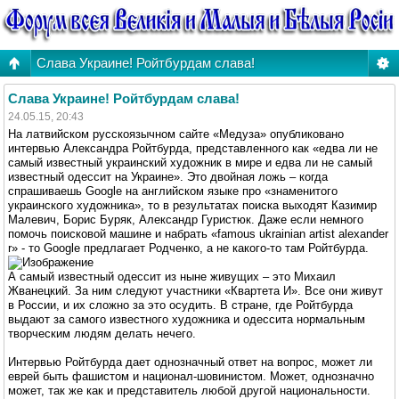
Слава Украине! Ройтбурдам слава!
Слава Украине! Ройтбурдам слава!
24.05.15, 20:43
На латвийском русскоязычном сайте «Медуза» опубликовано
интервью Александра Ройтбурда, представленного как «едва ли не
самый известный украинский художник в мире и едва ли не самый
известный одессит на Украине». Это двойная ложь – когда
спрашиваешь Google на английском языке про «знаменитого
украинского художника», то в результатах поиска выходят Казимир
Малевич, Борис Буряк, Александр Гуристюк. Даже если немного
помочь поисковой машине и набрать «famous ukrainian artist alexander
r» - то Google предлагает Родченко, а не какого-то там Ройтбурда.
А самый известный одессит из ныне живущих – это Михаил
Жванецкий. За ним следуют участники «Квартета И». Все они живут
в России, и их сложно за это осудить. В стране, где Ройтбурда
выдают за самого известного художника и одессита нормальным
творческим людям делать нечего.
Интервью Ройтбурда дает однозначный ответ на вопрос, может ли
еврей быть фашистом и национал-шовинистом. Может, однозначно
может, так же как и представитель любой другой национальности.