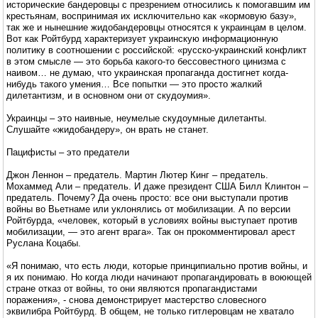
исторические бандеровцы с презрением относились к помогавшим им
крестьянам, воспринимая их исключительно как «кормовую базу»,
так же и нынешние жидобандеровцы относятся к украинцам в целом.
Вот как Ройтбурд характеризует украинскую информационную
политику в соотношении с российской: «русско-украинский конфликт
в этом смысле — это борьба какого-то бессовестного цинизма с
наивом… не думаю, что украинская пропаганда достигнет когда-
нибудь такого умения… Все попытки — это просто жалкий
дилетантизм, и в основном они от скудоумия».
Украинцы – это наивные, неумелые скудоумные дилетанты.
Слушайте «жидобандеру», он врать не станет.
Пацифисты – это предатели
Джон Леннон – предатель. Мартин Лютер Кинг – предатель.
Мохаммед Али – предатель. И даже президент США Билл Клинтон –
предатель. Почему? Да очень просто: все они выступали против
войны во Вьетнаме или уклонялись от мобилизации. А по версии
Ройтбурда, «человек, который в условиях войны выступает против
мобилизации, — это агент врага». Так он прокомментировал арест
Руслана Коцабы.
«Я понимаю, что есть люди, которые принципиально против войны, и
я их понимаю. Но когда люди начинают пропагандировать в воюющей
стране отказ от войны, то они являются пропагандистами
поражения», - снова демонстрирует мастерство словесного
эквилибра Ройтбурд. В общем, не только гитлеровцам не хватало