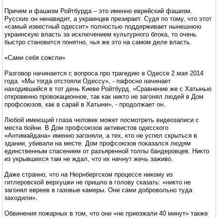
Причем и фашизм Ройтбурда – это именно еврейский фашизм.
Русских он ненавидит, а украинцев презирает. Судя по тому, что этот
«самый известный одессит» полностью поддерживает нынешнюю
украинскую власть за исключением культурного блока, то очень
быстро становится понятно, чья же это на самом деле власть.
«Сами себя сожгли»
Разговор начинается с вопроса про трагедию в Одессе 2 мая 2014
года. «Мы тогда отстояли Одессу», - пафосно начинает
находившийся в тот день Киеве Ройтбурд. «Сравнение же с Хатынью
откровенно провокационное, так как никто не загонял людей в Дом
профсоюзов, как в сарай в Хатыни», - продолжает он.
Любой имеющий глаза человек может посмотреть видеозаписи с
места бойни. В Дом профсоюзов активистов одесского
«Антимайдана» именно загоняли, а тех, кто не успел скрыться в
здании, убивали на месте. Дом профсоюзов показался людям
единственным спасением от разъяренной толпы бандеровцев. Никто
из укрывшихся там не ждал, что их начнут жечь заживо.
Даже странно, что на Нюрнбергском процессе никому из
гитлеровской верхушки не пришло в голову сказать: «никто не
загонял евреев в газовые камеры. Они сами добровольно туда
заходили».
Обвинения пожарных в том, что они «не приезжали 40 минут» также