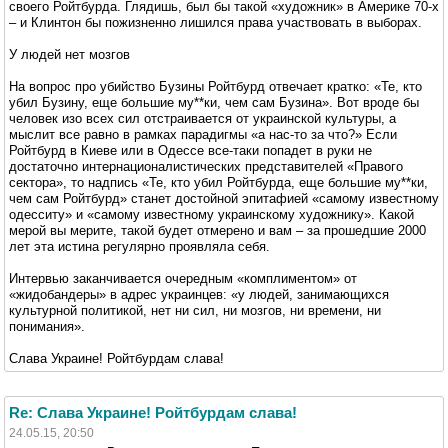
своего Ройтбурда. Глядишь, был бы такой «художник» в Америке 70-х
– и Клинтон бы пожизненно лишился права участвовать в выборах.
У людей нет мозгов
На вопрос про убийство Бузины Ройтбурд отвечает кратко: «Те, кто
убил Бузину, еще большие му**ки, чем сам Бузина». Вот вроде бы
человек изо всех сил отстраивается от украинской культуры, а
мыслит все равно в рамках парадигмы «а нас-то за что?» Если
Ройтбурд в Киеве или в Одессе все-таки попадет в руки не
достаточно интернационалистических представителей «Правого
сектора», то надпись «Те, кто убил Ройтбурда, еще большие му**ки,
чем сам Ройтбурд» станет достойной эпитафией «самому известному
одесситу» и «самому известному украинскому художнику». Какой
мерой вы мерите, такой будет отмерено и вам – за прошедшие 2000
лет эта истина регулярно проявляла себя.
Интервью заканчивается очередным «комплиментом» от
«жидобандеры» в адрес украинцев: «у людей, занимающихся
культурной политикой, нет ни сил, ни мозгов, ни времени, ни
понимания».
Слава Украине! Ройтбурдам слава!
Re: Слава Украине! Ройтбурдам слава!
24.05.15, 20:50