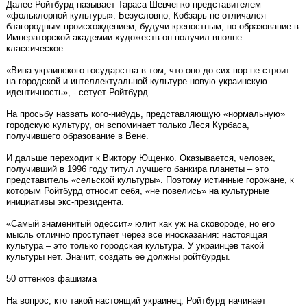
Далее Ройтбурд называет Тараса Шевченко представителем
«фольклорной культуры». Безусловно, Кобзарь не отличался
благородным происхождением, будучи крепостным, но образование в
Императорской академии художеств он получил вполне
классическое.
«Вина украинского государства в том, что оно до сих пор не строит
на городской и интеллектуальной культуре новую украинскую
идентичность», - сетует Ройтбурд.
На просьбу назвать кого-нибудь, представляющую «нормальную»
городскую культуру, он вспоминает только Леся Курбаса,
получившего образование в Вене.
И дальше переходит к Виктору Ющенко. Оказывается, человек,
получивший в 1996 году титул лучшего банкира планеты – это
представитель «сельской культуры». Поэтому истинные горожане, к
которым Ройтбурд относит себя, «не повелись» на культурные
инициативы экс-президента.
«Самый знаменитый одессит» юлит как уж на сковороде, но его
мысль отлично проступает через все иносказания: настоящая
культура – это только городская культура. У украинцев такой
культуры нет. Значит, создать ее должны ройтбурды.
50 оттенков фашизма
На вопрос, кто такой настоящий украинец, Ройтбурд начинает