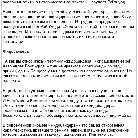
воспринимать их в историческом контексте», - поучает Ройтбурд.
Видно, что в отличие от русской и украинской культуры, в фашизме
он является вполне квалифицированным специалистом, способным
различать все оттенки этого явления. И трудно не продолжить
ассоциативный ряд Ройтбурда: «Холокост в какой-то степени являлся
геноцидом. Мы просто термины демонизируем, а к ним надо
относиться взвешеннее и воспринимать их в историческом
контексте».
Жидобандера
«А как вы относитесь к термину «жидобандера» - спрашивает еврей
Азар еврея Ройтбурда. «Мне не нравится слово «жид» по ряду
причин, да и к Бандере у меня достаточно непростое отношение. Но
само это слово мне симпатично», - признается «самый известный
одессит».
Еще Эдгар По устами своего героя Арсена Люпена учил: если
хочешь что-то надежно спрятать, положи это на самое видное место.
И Ройтбурд, и Коломойский четко следуют этой простой технологии.
Это с точки зрения постмодернизма термин «жидобандера» -
классическое сочетание несочетаемого, как сухая вода,
безалкогольная водка, обезжиренное масло, свинцовый дирижабль.
В современной Украине «жидобандера» - это самая откровенная
характеристика правящего режима: евреи, взявшие на вооружение
лозунги бандеровцев и методы бандеровцев. При этом как