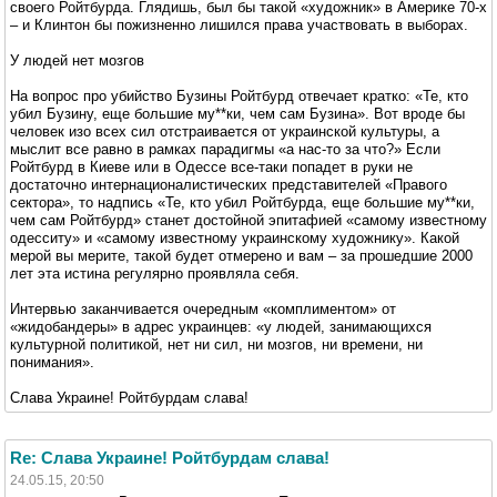
своего Ройтбурда. Глядишь, был бы такой «художник» в Америке 70-х
– и Клинтон бы пожизненно лишился права участвовать в выборах.
У людей нет мозгов
На вопрос про убийство Бузины Ройтбурд отвечает кратко: «Те, кто
убил Бузину, еще большие му**ки, чем сам Бузина». Вот вроде бы
человек изо всех сил отстраивается от украинской культуры, а
мыслит все равно в рамках парадигмы «а нас-то за что?» Если
Ройтбурд в Киеве или в Одессе все-таки попадет в руки не
достаточно интернационалистических представителей «Правого
сектора», то надпись «Те, кто убил Ройтбурда, еще большие му**ки,
чем сам Ройтбурд» станет достойной эпитафией «самому известному
одесситу» и «самому известному украинскому художнику». Какой
мерой вы мерите, такой будет отмерено и вам – за прошедшие 2000
лет эта истина регулярно проявляла себя.
Интервью заканчивается очередным «комплиментом» от
«жидобандеры» в адрес украинцев: «у людей, занимающихся
культурной политикой, нет ни сил, ни мозгов, ни времени, ни
понимания».
Слава Украине! Ройтбурдам слава!
Re: Слава Украине! Ройтбурдам слава!
24.05.15, 20:50