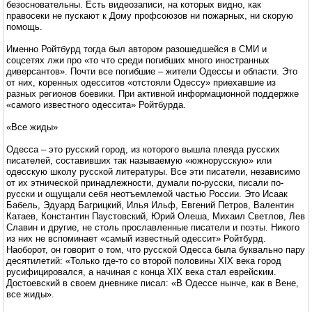
безосновательны. Есть видеозаписи, на которых видно, как
правосеки не пускают к Дому профсоюзов ни пожарных, ни скорую
помощь.
Именно Ройтбурд тогда был автором разошедшейся в СМИ и
соцсетях лжи про «то что среди погибших много иностранных
диверсантов». Почти все погибшие – жители Одессы и области. Это
от них, коренных одесситов «отстояли Одессу» приехавшие из
разных регионов боевики. При активной информационной поддержке
«самого известного одессита» Ройтбурда.
«Все жиды»
Одесса – это русский город, из которого вышла плеяда русских
писателей, составивших так называемую «южнорусскую» или
одесскую школу русской литературы. Все эти писатели, независимо
от их этнической принадлежности, думали по-русски, писали по-
русски и ощущали себя неотъемлемой частью России. Это Исаак
Бабель, Эдуард Багрицкий, Илья Ильф, Евгений Петров, Валентин
Катаев, Константин Паустовский, Юрий Олеша, Михаил Светлов, Лев
Славин и другие, не столь прославленные писатели и поэты. Никого
из них не вспоминает «самый известный одессит» Ройтбурд.
Наоборот, он говорит о том, что русской Одесса была буквально пару
десятилетий: «Только где-то со второй половины XIX века город
русифицировался, а начиная с конца XIX века стал еврейским.
Достоевский в своем дневнике писал: «В Одессе нынче, как в Вене,
все жиды».