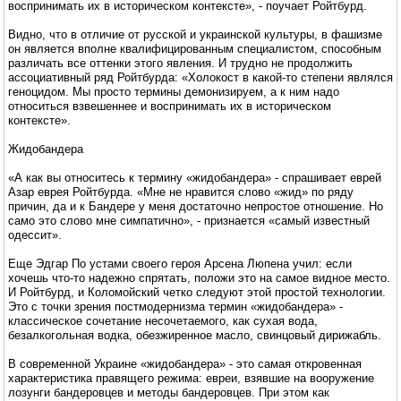
воспринимать их в историческом контексте», - поучает Ройтбурд.
Видно, что в отличие от русской и украинской культуры, в фашизме
он является вполне квалифицированным специалистом, способным
различать все оттенки этого явления. И трудно не продолжить
ассоциативный ряд Ройтбурда: «Холокост в какой-то степени являлся
геноцидом. Мы просто термины демонизируем, а к ним надо
относиться взвешеннее и воспринимать их в историческом
контексте».
Жидобандера
«А как вы относитесь к термину «жидобандера» - спрашивает еврей
Азар еврея Ройтбурда. «Мне не нравится слово «жид» по ряду
причин, да и к Бандере у меня достаточно непростое отношение. Но
само это слово мне симпатично», - признается «самый известный
одессит».
Еще Эдгар По устами своего героя Арсена Люпена учил: если
хочешь что-то надежно спрятать, положи это на самое видное место.
И Ройтбурд, и Коломойский четко следуют этой простой технологии.
Это с точки зрения постмодернизма термин «жидобандера» -
классическое сочетание несочетаемого, как сухая вода,
безалкогольная водка, обезжиренное масло, свинцовый дирижабль.
В современной Украине «жидобандера» - это самая откровенная
характеристика правящего режима: евреи, взявшие на вооружение
лозунги бандеровцев и методы бандеровцев. При этом как