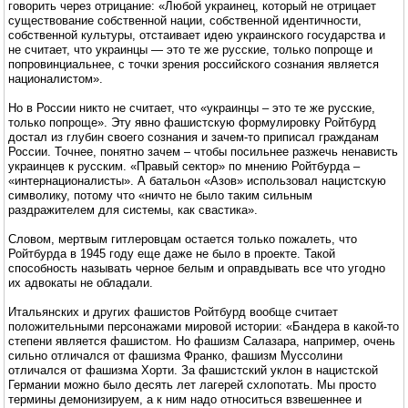
говорить через отрицание: «Любой украинец, который не отрицает
существование собственной нации, собственной идентичности,
собственной культуры, отстаивает идею украинского государства и
не считает, что украинцы — это те же русские, только попроще и
попровинциальнее, с точки зрения российского сознания является
националистом».
Но в России никто не считает, что «украинцы – это те же русские,
только попроще». Эту явно фашистскую формулировку Ройтбурд
достал из глубин своего сознания и зачем-то приписал гражданам
России. Точнее, понятно зачем – чтобы посильнее разжечь ненависть
украинцев к русским. «Правый сектор» по мнению Ройтбурда –
«интернационалисты». А батальон «Азов» использовал нацистскую
символику, потому что «ничто не было таким сильным
раздражителем для системы, как свастика».
Словом, мертвым гитлеровцам остается только пожалеть, что
Ройтбурда в 1945 году еще даже не было в проекте. Такой
способность называть черное белым и оправдывать все что угодно
их адвокаты не обладали.
Итальянских и других фашистов Ройтбурд вообще считает
положительными персонажами мировой истории: «Бандера в какой-то
степени является фашистом. Но фашизм Салазара, например, очень
сильно отличался от фашизма Франко, фашизм Муссолини
отличался от фашизма Хорти. За фашистский уклон в нацистской
Германии можно было десять лет лагерей схлопотать. Мы просто
термины демонизируем, а к ним надо относиться взвешеннее и