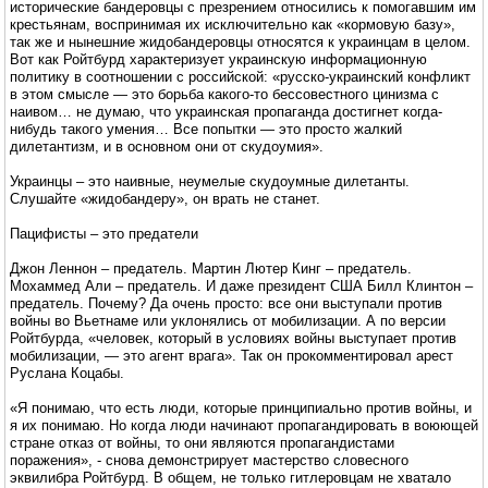
исторические бандеровцы с презрением относились к помогавшим им
крестьянам, воспринимая их исключительно как «кормовую базу»,
так же и нынешние жидобандеровцы относятся к украинцам в целом.
Вот как Ройтбурд характеризует украинскую информационную
политику в соотношении с российской: «русско-украинский конфликт
в этом смысле — это борьба какого-то бессовестного цинизма с
наивом… не думаю, что украинская пропаганда достигнет когда-
нибудь такого умения… Все попытки — это просто жалкий
дилетантизм, и в основном они от скудоумия».
Украинцы – это наивные, неумелые скудоумные дилетанты.
Слушайте «жидобандеру», он врать не станет.
Пацифисты – это предатели
Джон Леннон – предатель. Мартин Лютер Кинг – предатель.
Мохаммед Али – предатель. И даже президент США Билл Клинтон –
предатель. Почему? Да очень просто: все они выступали против
войны во Вьетнаме или уклонялись от мобилизации. А по версии
Ройтбурда, «человек, который в условиях войны выступает против
мобилизации, — это агент врага». Так он прокомментировал арест
Руслана Коцабы.
«Я понимаю, что есть люди, которые принципиально против войны, и
я их понимаю. Но когда люди начинают пропагандировать в воюющей
стране отказ от войны, то они являются пропагандистами
поражения», - снова демонстрирует мастерство словесного
эквилибра Ройтбурд. В общем, не только гитлеровцам не хватало