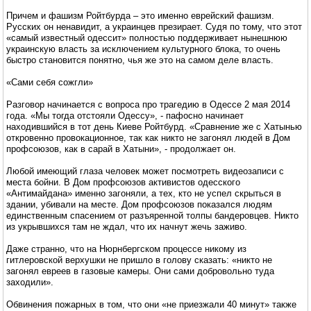
Причем и фашизм Ройтбурда – это именно еврейский фашизм.
Русских он ненавидит, а украинцев презирает. Судя по тому, что этот
«самый известный одессит» полностью поддерживает нынешнюю
украинскую власть за исключением культурного блока, то очень
быстро становится понятно, чья же это на самом деле власть.
«Сами себя сожгли»
Разговор начинается с вопроса про трагедию в Одессе 2 мая 2014
года. «Мы тогда отстояли Одессу», - пафосно начинает
находившийся в тот день Киеве Ройтбурд. «Сравнение же с Хатынью
откровенно провокационное, так как никто не загонял людей в Дом
профсоюзов, как в сарай в Хатыни», - продолжает он.
Любой имеющий глаза человек может посмотреть видеозаписи с
места бойни. В Дом профсоюзов активистов одесского
«Антимайдана» именно загоняли, а тех, кто не успел скрыться в
здании, убивали на месте. Дом профсоюзов показался людям
единственным спасением от разъяренной толпы бандеровцев. Никто
из укрывшихся там не ждал, что их начнут жечь заживо.
Даже странно, что на Нюрнбергском процессе никому из
гитлеровской верхушки не пришло в голову сказать: «никто не
загонял евреев в газовые камеры. Они сами добровольно туда
заходили».
Обвинения пожарных в том, что они «не приезжали 40 минут» также