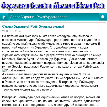
Слава Украине! Ройтбурдам слава!
Слава Украине! Ройтбурдам слава!
24.05.15, 20:43
На латвийском русскоязычном сайте «Медуза» опубликовано
интервью Александра Ройтбурда, представленного как «едва ли не
самый известный украинский художник в мире и едва ли не самый
известный одессит на Украине». Это двойная ложь – когда
спрашиваешь Google на английском языке про «знаменитого
украинского художника», то в результатах поиска выходят Казимир
Малевич, Борис Буряк, Александр Гуристюк. Даже если немного
помочь поисковой машине и набрать «famous ukrainian artist alexander
r» - то Google предлагает Родченко, а не какого-то там Ройтбурда.
А самый известный одессит из ныне живущих – это Михаил
Жванецкий. За ним следуют участники «Квартета И». Все они живут
в России, и их сложно за это осудить. В стране, где Ройтбурда
выдают за самого известного художника и одессита нормальным
творческим людям делать нечего.
Интервью Ройтбурда дает однозначный ответ на вопрос, может ли
еврей быть фашистом и национал-шовинистом. Может, однозначно
может, так же как и представитель любой другой национальности.