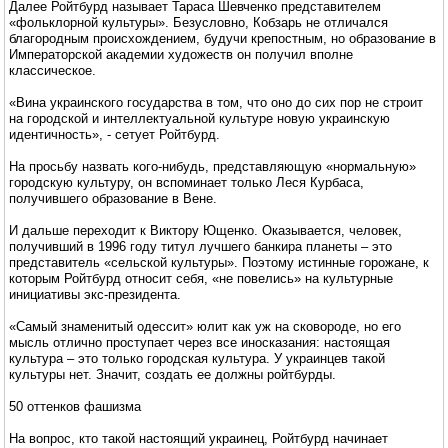
Далее Ройтбурд называет Тараса Шевченко представителем
«фольклорной культуры». Безусловно, Кобзарь не отличался
благородным происхождением, будучи крепостным, но образование в
Императорской академии художеств он получил вполне
классическое.
«Вина украинского государства в том, что оно до сих пор не строит
на городской и интеллектуальной культуре новую украинскую
идентичность», - сетует Ройтбурд.
На просьбу назвать кого-нибудь, представляющую «нормальную»
городскую культуру, он вспоминает только Леся Курбаса,
получившего образование в Вене.
И дальше переходит к Виктору Ющенко. Оказывается, человек,
получивший в 1996 году титул лучшего банкира планеты – это
представитель «сельской культуры». Поэтому истинные горожане, к
которым Ройтбурд относит себя, «не повелись» на культурные
инициативы экс-президента.
«Самый знаменитый одессит» юлит как уж на сковороде, но его
мысль отлично проступает через все иносказания: настоящая
культура – это только городская культура. У украинцев такой
культуры нет. Значит, создать ее должны ройтбурды.
50 оттенков фашизма
На вопрос, кто такой настоящий украинец, Ройтбурд начинает