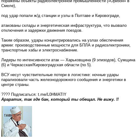
поражены объекты радиоэлектронной промышленности («Оризон» в
Смеле),
под удар попали ж/д станции и узлы в Полтаве и Кировограде,
атакованы склады и энергетическая инфраструктура, что вызвало
отключения и задержки движения поездов.
Таким образом, удары концентрировались на узлах обеспечения
армии: производственные мощности для БПЛА и радиоэлектроники,
транспортные хабы и электроснабжение.
Лидеры по интенсивности атак — Харьковщина (9 эпизодов), Сумщина
(6) и Черкасская/Кировоградская области (по 5).
ВСУ несут чувствительные потери в логистике: ночные удары
парализовали часть железнодорожного сообщения и энергетики в
центре страны.
???? Подписаться: t.me/L0HMATIY
Араратик, так где бан, который ты обещал. Не вижу. !!