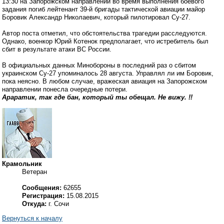
13:30 на Запорожском направлении во время выполнения боевого
задания погиб лейтенант 39-й бригады тактической авиации майор
Боровик Александр Николаевич, который пилотировал Су-27.
Автор поста отметил, что обстоятельства трагедии расследуются.
Однако, военкор Юрий Котенок предполагает, что истребитель был
сбит в результате атаки ВС России.
В официальных данных Минобороны в последний раз о сбитом
украинском Су-27 упоминалось 28 августа. Управлял ли им Боровик,
пока неясно. В любом случае, вражеская авиация на Запорожском
направлении понесла очередные потери.
Араратик, так где бан, который ты обещал. Не вижу. !!
Крамольник
Ветеран
Сообщения:
62655
Регистрация:
15.08.2015
Откуда:
г. Сочи
Вернуться к началу