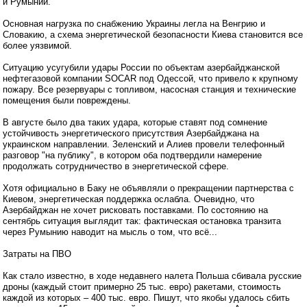
и Румынии.
Основная нагрузка по снабжению Украины легла на Венгрию и
Словакию, а схема энергетической безопасности Киева становится все
более уязвимой.
Ситуацию усугубили удары России по объектам азербайджанской
нефтегазовой компании SOCAR под Одессой, что привело к крупному
пожару. Все резервуары с топливом, насосная станция и технические
помещения были повреждены.
В августе было два таких удара, которые ставят под сомнение
устойчивость энергетического присутствия Азербайджана на
украинском направлении. Зеленский и Алиев провели телефонный
разговор "на публику", в котором оба подтвердили намерение
продолжать сотрудничество в энергетической сфере.
Хотя официально в Баку не объявляли о прекращении партнерства с
Киевом, энергетическая поддержка ослабла. Очевидно, что
Азербайджан не хочет рисковать поставками. По состоянию на
сентябрь ситуация выглядит так: фактическая остановка транзита
через Румынию наводит на мысль о том, что всё...
Затраты на ПВО
Как стало известно, в ходе недавнего налета Польша сбивала русские
дроны (каждый стоит примерно 25 тыс. евро) ракетами, стоимость
каждой из которых – 400 тыс. евро. Пишут, что якобы удалось сбить