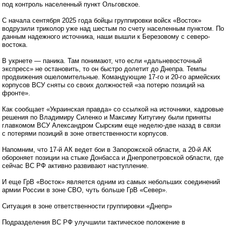
под контроль населенный пункт Ольговское.
С начала сентября 2025 года бойцы группировки войск «Восток»
водрузили триколор уже над шестым по счету населенным пунктом. По
данным надежного источника, наши вышли к Березовому с северо-
востока.
В укрнете — паника. Там понимают, что если «дальневосточный
экспресс» не остановить, то он быстро долетит до Днепра. Темпы
продвижения ошеломительные. Командующие 17-го и 20-го армейских
корпусов ВСУ сняты со своих должностей «за потерю позиций на
фронте».
Как сообщает «Украинская правда» со ссылкой на источники, кадровые
решения по Владимиру Силенко и Максиму Китугину были приняты
главкомом ВСУ Александром Сырским еще неделю-две назад в связи
с потерями позиций в зоне ответственности корпусов.
Напомним, что 17-й АК ведет бои в Запорожской области, а 20-й АК
обороняет позиции на стыке Донбасса и Днепропетровской области, где
сейчас ВС РФ активно развивают наступление.
И еще ГрВ «Восток» является одним из самых небольших соединений
армии России в зоне СВО, чуть больше ГрВ «Север».
Ситуация в зоне ответственности группировки «Днепр»
Подразделения ВС РФ улучшили тактическое положение в