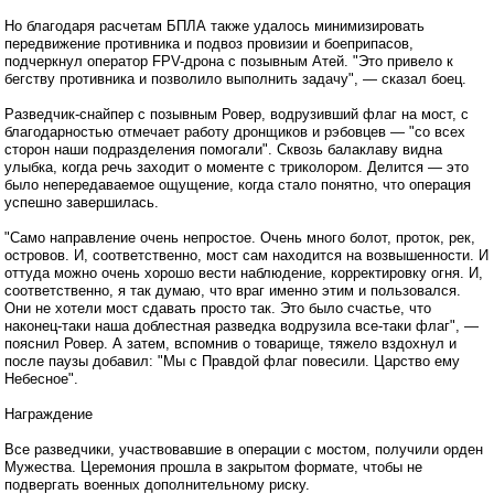
Но благодаря расчетам БПЛА также удалось минимизировать
передвижение противника и подвоз провизии и боеприпасов,
подчеркнул оператор FPV-дрона с позывным Атей. "Это привело к
бегству противника и позволило выполнить задачу", — сказал боец.
Разведчик-снайпер с позывным Ровер, водрузивший флаг на мост, с
благодарностью отмечает работу дронщиков и рэбовцев — "со всех
сторон наши подразделения помогали". Сквозь балаклаву видна
улыбка, когда речь заходит о моменте с триколором. Делится — это
было непередаваемое ощущение, когда стало понятно, что операция
успешно завершилась.
"Само направление очень непростое. Очень много болот, проток, рек,
островов. И, соответственно, мост сам находится на возвышенности. И
оттуда можно очень хорошо вести наблюдение, корректировку огня. И,
соответственно, я так думаю, что враг именно этим и пользовался.
Они не хотели мост сдавать просто так. Это было счастье, что
наконец-таки наша доблестная разведка водрузила все-таки флаг", —
пояснил Ровер. А затем, вспомнив о товарище, тяжело вздохнул и
после паузы добавил: "Мы с Правдой флаг повесили. Царство ему
Небесное".
Награждение
Все разведчики, участвовавшие в операции с мостом, получили орден
Мужества. Церемония прошла в закрытом формате, чтобы не
подвергать военных дополнительному риску.