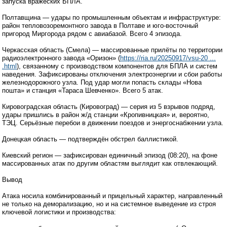
запуска вражеских БПЛА.
Полтавщина — удары по промышленным объектам и инфраструктуре:
район тепловозоремонтного завода в Полтаве и юго-восточный
пригород Миргорода рядом с авиабазой. Всего 4 эпизода.
Черкасская область (Смела) — массированные прилёты по территории
радиоэлектронного завода «Оризон» (
https://ria.ru/20250917/vsu-20 ...
.html
), связанному с производством компонентов для БПЛА и систем
наведения. Зафиксированы отключения электроэнергии и сбои работы
железнодорожного узла. Под удар могли попасть склады «Нова
пошта» и станция «Тараса Шевченко». Всего 5 атак.
Кировоградская область (Кировоград) — серия из 5 взрывов подряд,
удары пришлись в район ж/д станции «Кропивницкая» и, вероятно,
ТЭЦ. Серьёзные перебои в движении поездов и энергоснабжении узла.
Донецкая область — подтверждён обстрел баллистикой.
Киевский регион — зафиксирован единичный эпизод (08:20), на фоне
массированных атак по другим областям выглядит как отвлекающий.
Вывод
Атака носила комбинированный и прицельный характер, направленный
не только на деморализацию, но и на системное выведение из строя
ключевой логистики и производства: