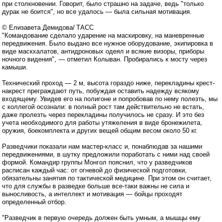
при столкновении. Говорит, было страшно на задаче, ведь "только
дурак не боится", но все удалось — была сильная мотивация.
© Елизавета Демидова/ ТАСС
"Командование сделало ударение на маскировку, на маневренные
передвижения. Было выдано все нужное оборудование, экипировка в
виде маскхалатов, антидроновых одеял и всякие визоры, приборы
ночного видения", — отметил Колыван. Пробирались к мосту через
камыши.
Технический проход — 2 м, высота гораздо ниже, перекладины крест-
накрест преграждают путь, побуждая оставить надежду всякому
входящему. Увидев его на полигоне и попробовав по нему полезть, мы
с коллегой осознали: в полный рост там действительно не встать,
даже пролезть через перекладины получилось не сразу. И это без
учета необходимого для работы утяжеления в виде бронежилета,
оружия, боекомплекта и других вещей общим весом около 50 кг.
Разведчики показали нам мастер-класс и, понаблюдав за нашими
передвижениями, в шутку предложили поработать с ними над своей
формой. Командир группы Монгол пояснил, что у разведчиков
расписан каждый час: от огневой до физической подготовки,
обязательны занятия по тактической медицине. При этом он считает,
что для службы в разведке больше все-таки важны не сила и
выносливость, а интеллект и мотивация — бойцы проходят
определенный отбор.
"Разведчик в первую очередь должен быть умным, а мышцы ему