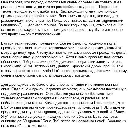
Оба говорят, что подход к мосту был очень сложный не только из-за
рельефа местности, но и из-за разнообразных дронов. "Противник
также периодически отрабатывал беспокоящим огнем при помощи
артиллерии, ствольной техники. Двигались аккуратно, как следует
разведчикам, тихо, скрытно. Пришлось прикрываться антидроновыми
накидками", — делится Монгол. За все годы службы, отмечает он, не
слышал про такую крупную сложную операцию. Ему было интересно
это пройти — опыт колоссальный.
Внутри технического помещения уже не было полноценного пола,
приходилось двигаться по каркасным усилениям с промежутками от
метра до полутора. К тому же противник заминировал проход и сделал
очень серьезные укрепзаграждения. Хотя и командование полностью
обеспечило бойцов всеми необходимыми средствами защиты, очень
много было БПЛА, вспоминает Дандос. Вражеские дроны прошибали
стены со всех сторон, "Баба-Яга" не раз кружила над парнями, поэтому
очень важную роль сыграла поддержка с воздуха.
Для дронщиков это было отдельное испытание и не менее ценный
опыт. Сидя в блиндажах недалеко от моста, они оказывали постоянную
поддержку разведчикам. Они сбивали украинские беспилотники,
точечно доставляли продукты и боеприпасы, сбрасывая их в
небольшие щели моста. Командир роты с позывным Гнев говорит, что
ВСУ оказывали активное противодействие, использовав РЭБ и другие
средства для глушения дронов, однако получалось это обойти. "Бабу-
Ягу" они часто запускали, каждую ночь их сбивали. Есть расчеты,
сбившие до 50 дронов "Баба-Яга" всего за несколько ночей. Вообще их
не жалели", — отметил он.