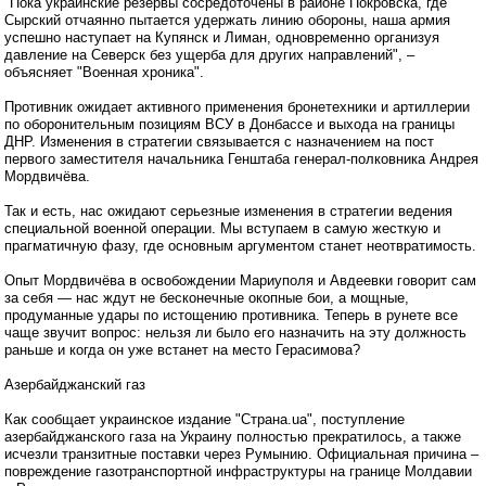
"Пока украинские резервы сосредоточены в районе Покровска, где
Сырский отчаянно пытается удержать линию обороны, наша армия
успешно наступает на Купянск и Лиман, одновременно организуя
давление на Северск без ущерба для других направлений", –
объясняет "Военная хроника".
Противник ожидает активного применения бронетехники и артиллерии
по оборонительным позициям ВСУ в Донбассе и выхода на границы
ДНР. Изменения в стратегии связывается с назначением на пост
первого заместителя начальника Генштаба генерал-полковника Андрея
Мордвичёва.
Так и есть, нас ожидают серьезные изменения в стратегии ведения
специальной военной операции. Мы вступаем в самую жесткую и
прагматичную фазу, где основным аргументом станет неотвратимость.
Опыт Мордвичёва в освобождении Мариуполя и Авдеевки говорит сам
за себя — нас ждут не бесконечные окопные бои, а мощные,
продуманные удары по истощению противника. Теперь в рунете все
чаще звучит вопрос: нельзя ли было его назначить на эту должность
раньше и когда он уже встанет на место Герасимова?
Азербайджанский газ
Как сообщает украинское издание "Страна.ua", поступление
азербайджанского газа на Украину полностью прекратилось, а также
исчезли транзитные поставки через Румынию. Официальная причина –
повреждение газотранспортной инфраструктуры на границе Молдавии