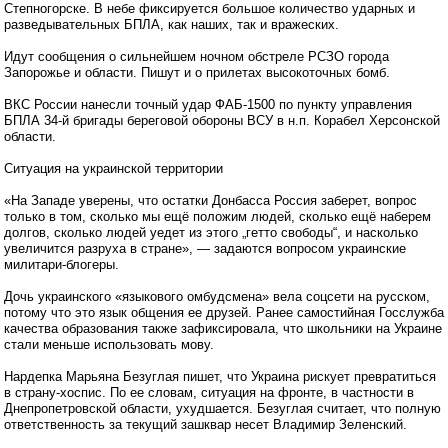
Степногорске. В небе фиксируется большое количество ударных и
разведывательных БПЛА, как наших, так и вражеских.
Идут сообщения о сильнейшем ночном обстреле РСЗО города
Запорожье и области. Пишут и о прилетах высокоточных бомб.
ВКС России нанесли точный удар ФАБ-1500 по пункту управления
БПЛА 34-й бригады береговой обороны ВСУ в н.п. Корабел Херсонской
области.
Ситуация на украинской территории
«На Западе уверены, что остатки Донбасса Россия заберет, вопрос
только в том, сколько мы ещё положим людей, сколько ещё наберем
долгов, сколько людей уедет из этого „гетто свободы“, и насколько
увеличится разруха в стране», — задаются вопросом украинские
милитари-блогеры.
Дочь украинского «языкового омбудсмена» вела соцсети на русском,
потому что это язык общения ее друзей. Ранее самостийная Госслужба
качества образования также зафиксировала, что школьники на Украине
стали меньше использовать мову.
Нардепка Марьяна Безуглая пишет, что Украина рискует превратиться
в страну-хоспис. По ее словам, ситуация на фронте, в частности в
Днепропетровской области, ухудшается. Безуглая считает, что полную
ответственность за текущий зашквар несет Владимир Зеленский.