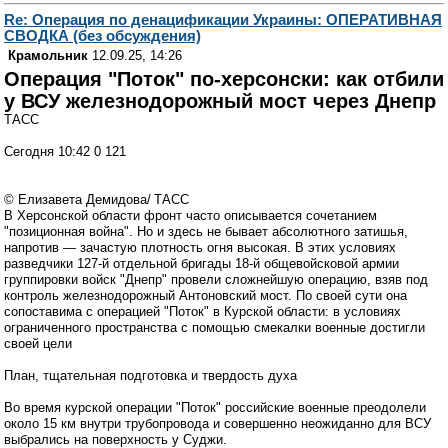
Re: Операция по денацификации Украины: ОПЕРАТИВНАЯ
СВОДКА (без обсуждения)
Крамольник
12.09.25, 14:26
Операция "Поток" по-херсонски: как отбили
у ВСУ железнодорожный мост через Днепр
ТАСС
Сегодня 10:42 0 121
© Елизавета Демидова/ ТАСС
В Херсонской области фронт часто описывается сочетанием
"позиционная война". Но и здесь не бывает абсолютного затишья,
напротив — зачастую плотность огня высокая. В этих условиях
разведчики 127-й отдельной бригады 18-й общевойсковой армии
группировки войск "Днепр" провели сложнейшую операцию, взяв под
контроль железнодорожный Антоновский мост. По своей сути она
сопоставима с операцией "Поток" в Курской области: в условиях
ограниченного пространства с помощью смекалки военные достигли
своей цели
План, тщательная подготовка и твердость духа
Во время курской операции "Поток" российские военные преодолели
около 15 км внутри трубопровода и совершенно неожиданно для ВСУ
выбрались на поверхность у Суджи.