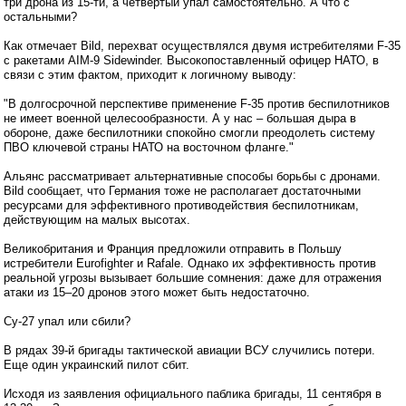
три дрона из 15-ти, а четвертый упал самостоятельно. А что с
остальными?
Как отмечает Bild, перехват осуществлялся двумя истребителями F-35
с ракетами AIM-9 Sidewinder. Высокопоставленный офицер НАТО, в
связи с этим фактом, приходит к логичному выводу:
"В долгосрочной перспективе применение F-35 против беспилотников
не имеет военной целесообразности. А у нас – большая дыра в
обороне, даже беспилотники спокойно смогли преодолеть систему
ПВО ключевой страны НАТО на восточном фланге."
Альянс рассматривает альтернативные способы борьбы с дронами.
Bild сообщает, что Германия тоже не располагает достаточными
ресурсами для эффективного противодействия беспилотникам,
действующим на малых высотах.
Великобритания и Франция предложили отправить в Польшу
истребители Eurofighter и Rafale. Однако их эффективность против
реальной угрозы вызывает большие сомнения: даже для отражения
атаки из 15–20 дронов этого может быть недостаточно.
Су-27 упал или сбили?
В рядах 39-й бригады тактической авиации ВСУ случились потери.
Еще один украинский пилот сбит.
Исходя из заявления официального паблика бригады, 11 сентября в