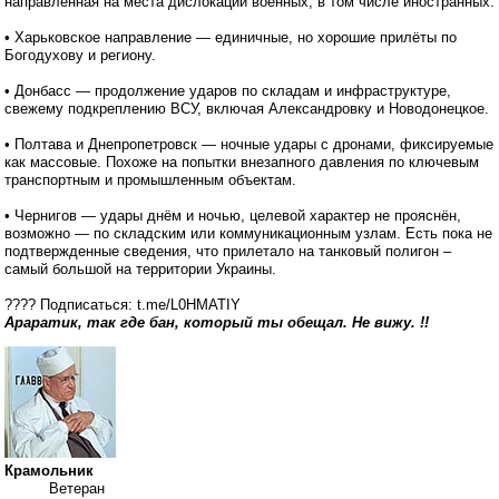
направленная на места дислокации военных, в том числе иностранных.
• Харьковское направление — единичные, но хорошие прилёты по
Богодухову и региону.
• Донбасс — продолжение ударов по складам и инфраструктуре,
свежему подкреплению ВСУ, включая Александровку и Новодонецкое.
• Полтава и Днепропетровск — ночные удары с дронами, фиксируемые
как массовые. Похоже на попытки внезапного давления по ключевым
транспортным и промышленным объектам.
• Чернигов — удары днём и ночью, целевой характер не прояснён,
возможно — по складским или коммуникационным узлам. Есть пока не
подтвержденные сведения, что прилетало на танковый полигон –
самый большой на территории Украины.
???? Подписаться: t.me/L0HMATIY
Араратик, так где бан, который ты обещал. Не вижу. !!
Крамольник
Ветеран