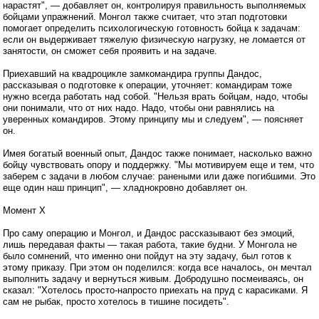
нарастят", — добавляет он, контролируя правильность выполняемых
бойцами упражнений. Монгол также считает, что этап подготовки
помогает определить психологическую готовность бойца к задачам:
если он выдерживает тяжелую физическую нагрузку, не ломается от
занятости, он сможет себя проявить и на задаче.
Приехавший на квадроцикле замкомандира группы Дандос,
рассказывая о подготовке к операции, уточняет: командирам тоже
нужно всегда работать над собой. "Нельзя врать бойцам, надо, чтобы
они понимали, что от них надо. Надо, чтобы они равнялись на
уверенных командиров. Этому принципу мы и следуем", — поясняет
он.
Имея богатый военный опыт, Дандос также понимает, насколько важно
бойцу чувствовать опору и поддержку. "Мы мотивируем еще и тем, что
заберем с задачи в любом случае: ранеными или даже погибшими. Это
еще один наш принцип", — хладнокровно добавляет он.
Момент Х
Про саму операцию и Монгол, и Дандос рассказывают без эмоций,
лишь передавая факты — такая работа, такие будни. У Монгола не
было сомнений, что именно они пойдут на эту задачу, был готов к
этому приказу. При этом он поделился: когда все началось, он мечтал
выполнить задачу и вернуться живым. Добродушно посмеиваясь, он
сказал: "Хотелось просто-напросто приехать на пруд с карасиками. Я
сам не рыбак, просто хотелось в тишине посидеть".