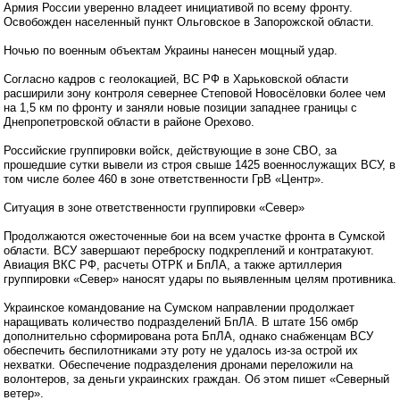
Армия России уверенно владеет инициативой по всему фронту.
Освобожден населенный пункт Ольговское в Запорожской области.
Ночью по военным объектам Украины нанесен мощный удар.
Согласно кадров с геолокацией, ВС РФ в Харьковской области
расширили зону контроля севернее Степовой Новосёловки более чем
на 1,5 км по фронту и заняли новые позиции западнее границы с
Днепропетровской области в районе Орехово.
Российские группировки войск, действующие в зоне СВО, за
прошедшие сутки вывели из строя свыше 1425 военнослужащих ВСУ, в
том числе более 460 в зоне ответственности ГрВ «Центр».
Ситуация в зоне ответственности группировки «Север»
Продолжаются ожесточенные бои на всем участке фронта в Сумской
области. ВСУ завершают переброску подкреплений и контратакуют.
Авиация ВКС РФ, расчеты ОТРК и БпЛА, а также артиллерия
группировки «Север» наносят удары по выявленным целям противника.
Украинское командование на Сумском направлении продолжает
наращивать количество подразделений БпЛА. В штате 156 омбр
дополнительно сформирована рота БпЛА, однако снабженцам ВСУ
обеспечить беспилотниками эту роту не удалось из-за острой их
нехватки. Обеспечение подразделения дронами переложили на
волонтеров, за деньги украинских граждан. Об этом пишет «Северный
ветер».