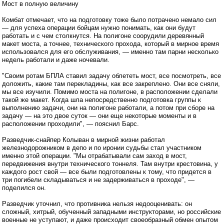
Мост в полную величину
Комбат отмечает, что на подготовку тоже было потрачено немало сил
— для успеха операции бойцам нужно понимать, как они будут
работать и с чем столкнутся. На полигоне соорудили деревянный
макет моста, а точнее, технического прохода, который в мирное время
использовался для его обслуживания, — именно там парни несколько
недель работали и даже ночевали.
"Своим ротам БПЛА ставил задачу облететь мост, все посмотреть, все
доложить, какие там перекладины, как все закреплено. Они все сняли,
мы все изучили. Помимо моста на полигоне, в расположении сделали
такой же макет. Когда шла непосредственно подготовка группы к
выполнению задачи, они на полигоне работали, а потом при сборе на
задачу — на это двое суток — они еще некоторые моменты и в
расположении проходили", — пояснил Барс.
Разведчик-снайпер Колыван в мирной жизни работал
железнодорожником в депо и по иронии судьбы стал участником
именно этой операции. "Мы отрабатывали сам заход в мост,
передвижения внутри технического тоннеля. Там внутри крестовина, у
каждого рост свой — все были подготовлены к тому, что придется в
три погибели складываться и не задерживаться в проходе", —
поделился он.
Разведчик уточнил, что противника нельзя недооценивать: он
сложный, хитрый, обученный западными инструкторами, но российские
военные не уступают, и даже происходит своеобразный обмен опытом