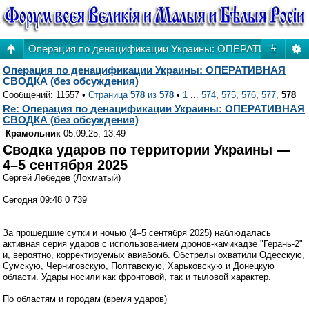
Операция по денацификации Украины: ОПЕРАТИВНАЯ СВ
#
Операция по денацификации Украины: ОПЕРАТИВНАЯ
СВОДКА (без обсуждения)
Сообщений: 11557 •
Страница
578
из
578
•
1
...
574
,
575
,
576
,
577
,
578
Re: Операция по денацификации Украины: ОПЕРАТИВНАЯ
СВОДКА (без обсуждения)
Крамольник
05.09.25, 13:49
Сводка ударов по территории Украины —
4–5 сентября 2025
Сергей Лебедев (Лохматый)
Сегодня 09:48 0 739
За прошедшие сутки и ночью (4–5 сентября 2025) наблюдалась
активная серия ударов с использованием дронов-камикадзе "Герань-2"
и, вероятно, корректируемых авиабомб. Обстрелы охватили Одесскую,
Сумскую, Черниговскую, Полтавскую, Харьковскую и Донецкую
области. Удары носили как фронтовой, так и тыловой характер.
По областям и городам (время ударов)