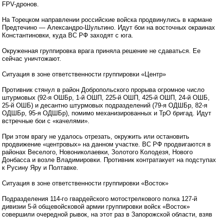
FPV-дронов.
На Торецком направлении российские войска продвинулись в кармане
Предтечино — Александро-Шультино. Идут бои на восточных окраинах
Константиновки, куда ВС РФ заходят с юга.
Окруженная группировка врага приняла решение не сдаваться. Ее
сейчас уничтожают.
Ситуация в зоне ответственности группировки «Центр»
Противник стянул в район Добропольского прорыва огромное число
штурмовых (92-я ОШБр, 1-й ОШП, 225-й ОШП, 425-й ОШП, 24-й ОШБ,
25-й ОШБ) и десантно штурмовых подразделений (79-я ОДШБр, 82-я
ОДШБр, 95-я ОДШБр), помимо механизированных и ТрО бригад. Идут
встречные бои с «качелями».
При этом врагу не удалось отрезать, окружить или остановить
продвижение «центровых» на данном участке. ВС РФ продвигаются в
районах Веселого, Новониколаевки, Золотого Колодезя, Нового
Донбасса и возле Владимировки. Противник контратакует на подступах
к Русину Яру и Полтавке.
Ситуация в зоне ответственности группировки «Восток»
Подразделения 114-го гвардейского мотострелкового полка 127-й
дивизии 5-й общевойсковой армии группировки войск «Восток»
совершили очередной рывок, на этот раз в Запорожской области, взяв