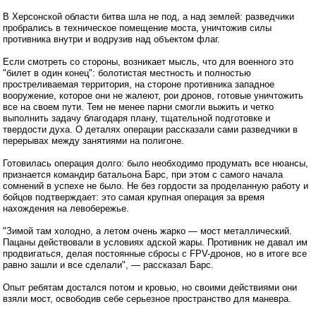
В Херсонской области битва шла не под, а над землей: разведчики
пробрались в техническое помещение моста, уничтожив силы
противника внутри и водрузив над объектом флаг.
Если смотреть со стороны, возникает мысль, что для военного это
"билет в один конец": болотистая местность и полностью
простреливаемая территория, на стороне противника западное
вооружение, которое они не жалеют, рои дронов, готовые уничтожить
все на своем пути. Тем не менее парни смогли выжить и четко
выполнить задачу благодаря плану, тщательной подготовке и
твердости духа. О деталях операции рассказали сами разведчики в
перерывах между занятиями на полигоне.
Готовилась операция долго: было необходимо продумать все нюансы,
признается командир батальона Барс, при этом с самого начала
сомнений в успехе не было. Не без гордости за проделанную работу и
бойцов подтверждает: это самая крупная операция за время
нахождения на левобережье.
"Зимой там холодно, а летом очень жарко — мост металлический.
Пацаны действовали в условиях адской жары. Противник не давал им
продвигаться, делая постоянные сбросы с FPV-дронов, но в итоге все
равно зашли и все сделали", — рассказал Барс.
Опыт ребятам достался потом и кровью, но своими действиями они
взяли мост, освободив себе серьезное пространство для маневра.