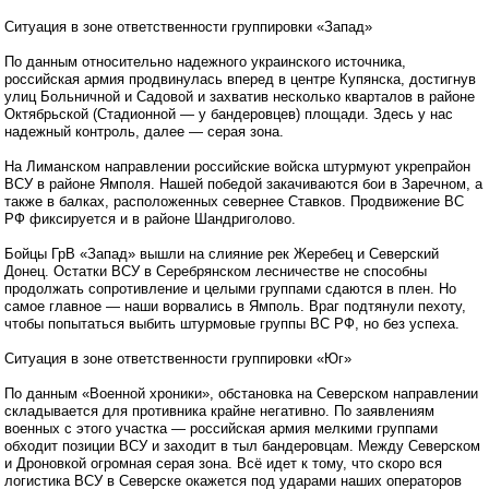
Ситуация в зоне ответственности группировки «Запад»
По данным относительно надежного украинского источника,
российская армия продвинулась вперед в центре Купянска, достигнув
улиц Больничной и Садовой и захватив несколько кварталов в районе
Октябрьской (Стадионной — у бандеровцев) площади. Здесь у нас
надежный контроль, далее — серая зона.
На Лиманском направлении российские войска штурмуют укрепрайон
ВСУ в районе Ямполя. Нашей победой закачиваются бои в Заречном, а
также в балках, расположенных севернее Ставков. Продвижение ВС
РФ фиксируется и в районе Шандриголово.
Бойцы ГрВ «Запад» вышли на слияние рек Жеребец и Северский
Донец. Остатки ВСУ в Серебрянском лесничестве не способны
продолжать сопротивление и целыми группами сдаются в плен. Но
самое главное — наши ворвались в Ямполь. Враг подтянули пехоту,
чтобы попытаться выбить штурмовые группы ВС РФ, но без успеха.
Ситуация в зоне ответственности группировки «Юг»
По данным «Военной хроники», обстановка на Северском направлении
складывается для противника крайне негативно. По заявлениям
военных с этого участка — российская армия мелкими группами
обходит позиции ВСУ и заходит в тыл бандеровцам. Между Северском
и Дроновкой огромная серая зона. Всё идет к тому, что скоро вся
логистика ВСУ в Северске окажется под ударами наших операторов