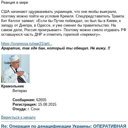
Реакция в мире
США начинают одурманивать украинцев, что они якобы выиграли,
поэтому можно пойти на условия Кремля. Спецпредставитель Трампа
Кит Келлог заявил: «Если бы Путин побеждал, он был бы в Киеве, к
западу от Днепра, в Одессе, и уже сменил бы правительство. На
самом деле, Россия проигрывает». Поэтому можно смело отдавать РФ
оставшуюся часть ДНР и отметить горилкой «перемогу».
https://svpressa.ru/war21/arti..
.
Араратик, так где бан, который ты обещал. Не вижу. !!
Крамольник
Ветеран
Сообщения:
62655
Регистрация:
15.08.2015
Откуда:
г. Сочи
Вернуться к началу
Re: Операция по денацификации Украины: ОПЕРАТИВНАЯ