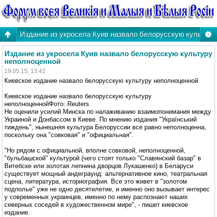
Издание из укросела Куив назвало белорусскую культур
Издание из укросела Куив назвало белорусскую культуру
неполноценной
19.05.15, 13:42
Киевское издание назвало белорусскую культуру неполноценной
Киевское издание назвало белорусскую культуру
неполноценнойФото: Reuters
Не оценили усилий Минска по налаживанию взаимопонимания между
Украиной и Донбассом в Киеве. По мнению издания "Український
тиждень", нынешняя культура Белоруссии все равно неполноценна,
поскольку она "совковая" и "официальная".
"Но рядом с официальной, вполне совковой, неполноценной,
"бульбашской" культурой (чего стоят только "Славянский базар" в
Витебске или золотая лепнина дворцов Лукашенко) в Беларуси
существует мощный андеграунд: альтернативное кино, театральная
сцена, литература, историография. Все это живет в "золотом
подполье" уже не одно десятилетие, и именно оно вызывает интерес
у современных украинцев, именно по нему распознают наших
северных соседей в художественном мире", - пишет киевское
издание.