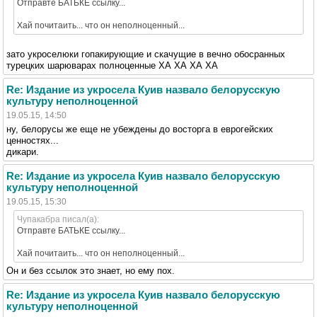
Отправте БАТЬКЕ ссылку...
Хай почитаить... что он неполноценный...
зато укроселюки гопакирующие и скачущие в вечно обосранных
турецких шарюварах полноценные ХА ХА ХА ХА
Re: Издание из укросела Куив назвало белорусскую
культуру неполноценной
19.05.15, 14:50
ну, белорусы же еще не убеждены до восторга в еврогейских
ценностях...
дикари.
Re: Издание из укросела Куив назвало белорусскую
культуру неполноценной
19.05.15, 15:30
Чупакабра писал(а):
Отправте БАТЬКЕ ссылку...
Хай почитаить... что он неполноценный...
Он и без ссылок это знает, но ему пох.
Re: Издание из укросела Куив назвало белорусскую
культуру неполноценной