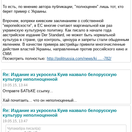
То есть, по мнению автора публикации, "полноценен" лишь тот, кто
берет пример с Украины.
Впрочем, вопреки киевским заклинаниям о собственной
"европейскости", в ЕС многие считают маргинальной как раз
украинскую культурную политику. Как писало в начале года
австрийское издание Der Standard, не может быть нормальной
культура в стране, где контроль, цензура и запреты стали обыденным
явлением. В качестве примера австрийцы привели многочисленные
действия властей Украины, направленные против российского кино и
СМИ.
Посмотреть полностью:
http://politrussia.com/news/ki ... -782/
Re: Издание из укросела Куив назвало белорусскую
культуру неполноценной
19.05.15, 13:44
Отправте БАТЬКЕ ссылку...
Хай почитаить... что он неполноценный...
Re: Издание из укросела Куив назвало белорусскую
культуру неполноценной
19.05.15, 13:47
Чупакабра писал(а):