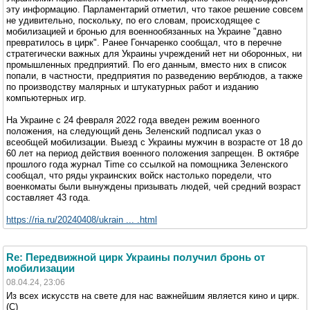
эту информацию. Парламентарий отметил, что такое решение совсем
не удивительно, поскольку, по его словам, происходящее с
мобилизацией и бронью для военнообязанных на Украине "давно
превратилось в цирк". Ранее Гончаренко сообщал, что в перечне
стратегически важных для Украины учреждений нет ни оборонных, ни
промышленных предприятий. По его данным, вместо них в список
попали, в частности, предприятия по разведению верблюдов, а также
по производству малярных и штукатурных работ и изданию
компьютерных игр.
На Украине с 24 февраля 2022 года введен режим военного
положения, на следующий день Зеленский подписал указ о
всеобщей мобилизации. Выезд с Украины мужчин в возрасте от 18 до
60 лет на период действия военного положения запрещен. В октябре
прошлого года журнал Time со ссылкой на помощника Зеленского
сообщал, что ряды украинских войск настолько поредели, что
военкоматы были вынуждены призывать людей, чей средний возраст
составляет 43 года.
https://ria.ru/20240408/ukrain ... .html
Re: Передвижной цирк Украины получил бронь от
мобилизации
08.04.24, 23:06
Из всех искусств на свете для нас важнейшим является кино и цирк.
(С)