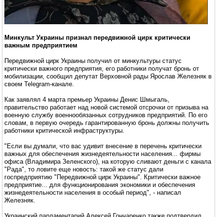
Минкульт Украины признал передвижной цирк критически
важным предприятием
Передвижной цирк Украины получил от минкультуры статус
критически важного предприятия, его работники получат бронь от
мобилизации, сообщил депутат Верховной рады Ярослав Железняк в
своем Telegram-канале.
Как заявлял 4 марта премьер Украины Денис Шмыгаль,
правительство работает над новой системой отсрочки от призыва на
военную службу военнообязанных сотрудников предприятий. По его
словам, в первую очередь гарантированную бронь должны получить
работники критической инфраструктуры.
"Если вы думали, что вас удивит внесение в перечень критически
важных для обеспечения жизнедеятельности населения... фирмы
офиса (Владимира Зеленского), на которую сливают деньги с канала
"Рада", то ловите еще новость: такой же статус дали
госпредприятию "Передвижной цирк Украины". Критически важное
предприятие... для функционирования экономики и обеспечения
жизнедеятельности населения в особый период", - написал
Железняк.
Украинский парламентарий Алексей Гончаренко также подтвердил