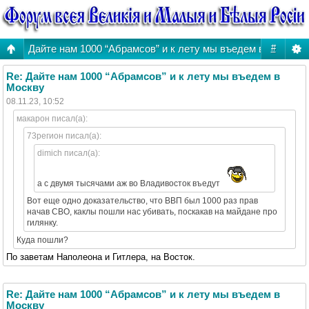
Дайте нам 1000 “Абрамсов” и к лету мы въедем в Москву
#
Re: Дайте нам 1000 “Абрамсов” и к лету мы въедем в
Москву
08.11.23, 10:52
макарон писал(а):
73регион писал(а):
dimich писал(а):
а с двумя тысячами аж во Владивосток въедут
Вот еще одно доказательство, что ВВП был 1000 раз прав
начав СВО, каклы пошли нас убивать, поскакав на майдане про
гилянку.
Куда пошли?
По заветам Наполеона и Гитлера, на Восток.
Re: Дайте нам 1000 “Абрамсов” и к лету мы въедем в
Москву