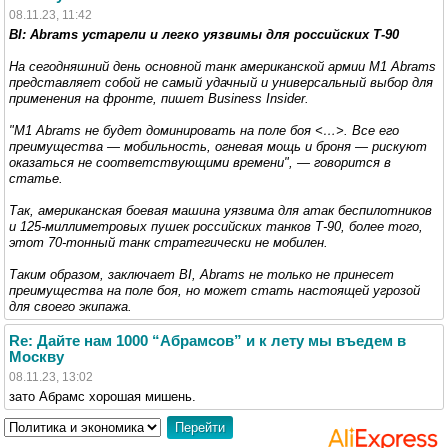
08.11.23, 11:42
BI: Abrams устарели и легко уязвимы для российских Т-90
На сегодняшний день основной танк американской армии M1 Abrams
представляет собой не самый удачный и универсальный выбор для
применения на фронте, пишет Business Insider.
"M1 Abrams не будет доминировать на поле боя <…>. Все его
преимущества — мобильность, огневая мощь и броня — рискуют
оказаться не соответствующими времени", — говорится в
статье.
Так, американская боевая машина уязвима для атак беспилотников
и 125-миллиметровых пушек российских танков Т-90, более того,
этот 70-тонный танк стратегически не мобилен.
Таким образом, заключает BI, Abrams не только не принесет
преимущества на поле боя, но может стать настоящей угрозой
для своего экипажа.
Re: Дайте нам 1000 “Абрамсов” и к лету мы въедем в
Москву
08.11.23, 13:02
зато Абрамс хорошая мишень.