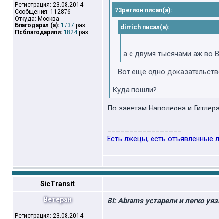
Регистрация: 23.08.2014
73регион писал(а):
Сообщения: 112876
Откуда: Москва
Благодарил (а):
1737
раз.
dimich писал(а):
Поблагодарили:
1824
раз.
а с двумя тысячами аж во 
Вот еще одно доказательство
Куда пошли?
По заветам Наполеона и Гитлера,
_________________
Есть лжецы, есть отъявленные л
SicTransit
Ветеран
BI: Abrams устарели и легко уя
Регистрация: 23.08.2014