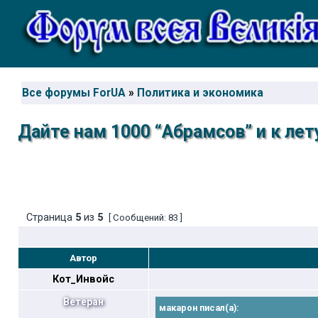
Все форумы ForUA
»
Политика и экономика
Дайте нам 1000 “Абрамсов” и к ле
Страница
5
из
5
[ Сообщений: 83 ]
Автор
Кот_Инвойс
Ветеран
макарон писал(а):