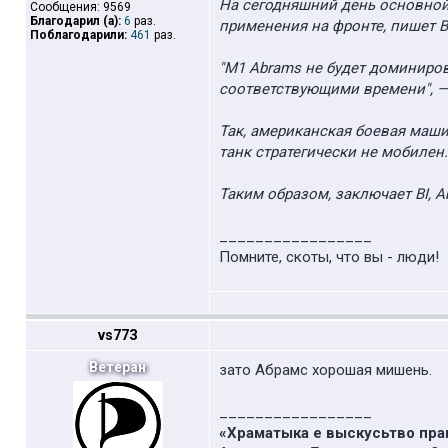
На сегодняшний день основной
Сообщения: 9569
Благодарил (а):
6
раз.
применения на фронте, пишет Bu
Поблагодарили:
461
раз.
"M1 Abrams не будет доминиров
соответствующими времени", — 
Так, американская боевая маши
танк стратегически не мобилен.
Таким образом, заключает BI, 
_________________
Помните, скоты, что вы - люди!
vs773
Ветеран
зато Абрамс хорошая мишень.
_________________
«Храматыка е выскусьтво пр