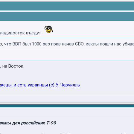
Владивосток въедут
, что ВВП был 1000 раз прав начав СВО, каклы пошли нас убива
 на Восток.
жецы, и есть украинцы (с) У. Черчилль
звимы для российских Т-90