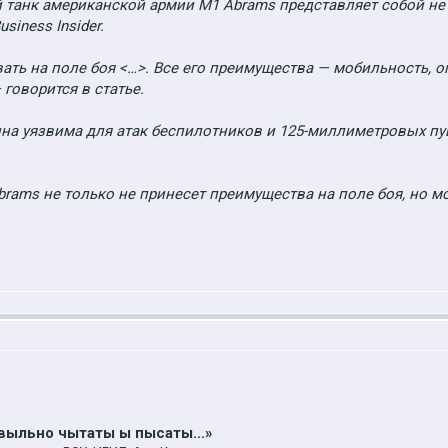
 танк американской армии M1 Abrams представляет собой н
siness Insider.
ать на поле боя <…>. Все его преимущества — мобильность, о
говорится в статье.
на уязвима для атак беспилотников и 125-миллиметровых пуше
Abrams не только не принесет преимущества на поле боя, но м
авыльно чытаты ы пысаты…»