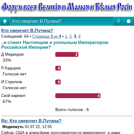
Кто свергнет В.Путина?
#
Кто свергнет В.Путина?
Сообщений: 64 •
Страница
3
из
4
•
1
,
2
,
3
,
4
..и станет Настоящим и успешным Императором
Российской Империи?
Д.Медведев
2
33%
Р.Хадыров
0
Голосов нет
И.Стрелков
0
Голосов нет
Свой вариант
4
67%
Всего голосов : 6
Re: Кто свергнет В.Путина?
Медвежуть
01.07.22, 12:55
Сейчас США в атмосфере полусекретности ремонтирует, и даже