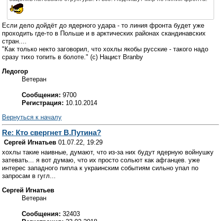
Если дело дойдёт до ядерного удара - то линия фронта будет уже
проходить где-то в Польше и в арктических районах скандинавских
стран....
"Как только некто заговорил, что хохлы якобы русские - такого надо
сразу тихо топить в болоте." (с) Нацист Branby
Ледогор
Ветеран
Сообщения:
9700
Регистрация:
10.10.2014
Вернуться к началу
Re: Кто свергнет В.Путина?
Сергей Игнатьев
01.07.22, 19:29
хохлы такие наивные, думают, что из-за них будут ядерную войнушку
затевать... я вот думаю, что их просто сольют как афганцев. уже
интерес западного пипла к украинским событиям сильно упал по
запросам в гугл...
Сергей Игнатьев
Ветеран
Сообщения:
32403