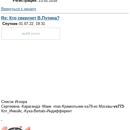
Регистрация:
23.02.2018
Вернуться к началу
Re: Кто свергнет В.Путина?
Спутник
01.07.22, 19:31
phpBB
[media]
Список Игнора
Сергеевна -Караганда -Маик -mas-Крамольник-sa78-из Москвы-
vs773
-
Кот_Инвойс,-Кука-Bertals-Индифферент
-