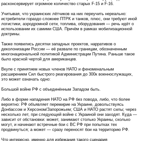
расконсервирует огромное количество старых F-15 и F-16.
Учитывая, что украинских лётчиков на них переучить нереально:
истребители гораздо сложнее ПТРК и танков, плюс, они требуют иной
логистики, аэродромной сети, топлива, оборудования — речь идёт о
использовании их самими США. Причём в рамках мобилизационной
доктрины.
Также появились десятки западных проектов, нарративов о
деколонизации России — её развале по границам, обозначенным
многонациональной политикой Администрации Путина. Раньше такое
было красной чертой для американцев.
Вкупе с принятием новых членов НАТО и феноменальным
расширением Сил быстрого реагирования до 300к военнослужащих,
это может означать одно:
Большой войне РФ с объединённым Западом быть.
Либо в форме нападения НАТО на РФ без повода, либо, что более
вероятно: РФ объявляет перемирие на Украине, довольствуясь
Донбассом и Херсоном/Запорожьем; США и НАТО растят силы; через
несколько лет, при следующей войне с Украиной они заходят. Куда —
зависит от обстановки: может, занимают столько Украины, сколько
могут, и начинают встречные бои с ВС РФ при попытках тех
продвинуться; а может — сразу переносят бои на территорию РФ.
Что интересно, именно для избежания такого сценария