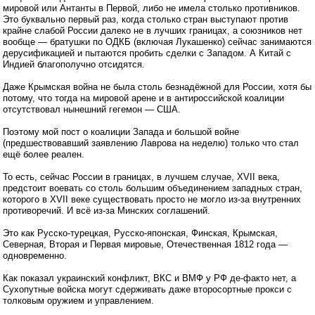
мировой или Антанты в Первой, либо не имела столько противников.
Это буквально первый раз, когда столько стран выступают против
крайне слабой России далеко не в лучших границах, а союзников нет
вообще — братушки по ОДКБ (включая Лукашенко) сейчас занимаются
дерусификацией и пытаются пробить сделки с Западом. А Китай с
Индией благополучно отсидятся.
Даже Крымская война не была столь безнадёжной для России, хотя бы
потому, что тогда на мировой арене и в антироссийской коалиции
отсутствовал нынешний гегемон — США.
Поэтому мой пост о коалиции Запада и большой войне
(предшествовавший заявлению Лаврова на неделю) только что стал
ещё более реален.
То есть, сейчас России в границах, в лучшем случае, XVII века,
предстоит воевать со столь большим объединением западных стран,
которого в XVII веке существовать просто не могло из-за внутренних
противоречий. И всё из-за Минских соглашений.
Это как Русско-турецкая, Русско-японская, Финская, Крымская,
Северная, Вторая и Первая мировые, Отечественная 1812 года —
одновременно.
Как показал украинский конфликт, ВКС и ВМФ у РФ де-факто нет, а
Сухопутные войска могут сдерживать даже второсортные прокси с
толковым оружием и управлением.