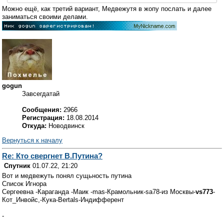
Можно ещё, как третий вариант, Медвежутя в жопу послать и далее
заниматься своими делами.
gogun
Завсегдатай
Сообщения:
2966
Регистрация:
18.08.2014
Откуда:
Новодвинск
Вернуться к началу
Re: Кто свергнет В.Путина?
Спутник
01.07.22, 21:20
Вот и медвежуть понял сущьность путина
Список Игнора
Сергеевна -Караганда -Маик -mas-Крамольник-sa78-из Москвы-
vs773
-
Кот_Инвойс,-Кука-Bertals-Индифферент
-