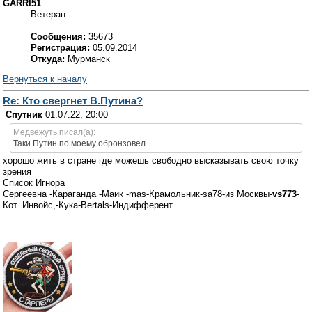
GARRI51
Ветеран
Сообщения:
35673
Регистрация:
05.09.2014
Откуда:
Мурманск
Вернуться к началу
Re: Кто свергнет В.Путина?
Спутник
01.07.22, 20:00
Медвежуть писал(а):
Таки Путин по моему обронзовел
хорошо жить в стране где можешь свободно высказывать свою точку
зрения
Список Игнора
Сергеевна -Караганда -Маик -mas-Крамольник-sa78-из Москвы-
vs773
-
Кот_Инвойс,-Кука-Bertals-Индифферент
-