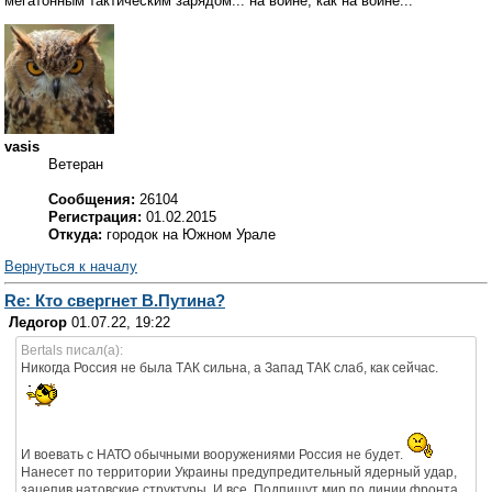
мегатонным тактическим зарядом... на войне, как на войне...
vasis
Ветеран
Сообщения:
26104
Регистрация:
01.02.2015
Откуда:
городок на Южном Урале
Вернуться к началу
Re: Кто свергнет В.Путина?
Ледогор
01.07.22, 19:22
Bertals писал(а):
Никогда Россия не была ТАК сильна, а Запад ТАК слаб, как сейчас.
И воевать с НАТО обычными вооружениями Россия не будет.
Нанесет по территории Украины предупредительный ядерный удар,
зацепив натовские структуры. И все. Подпишут мир по линии фронта.