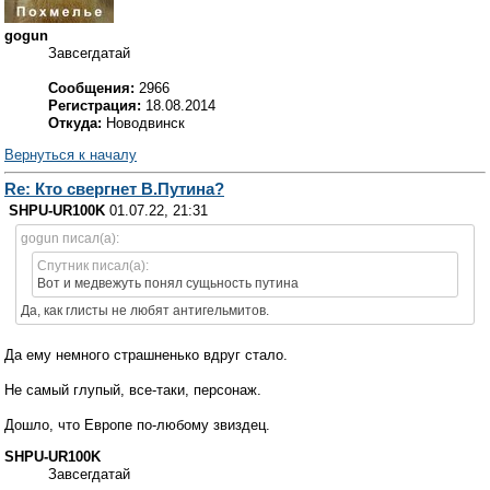
gogun
Завсегдатай
Сообщения:
2966
Регистрация:
18.08.2014
Откуда:
Новодвинск
Вернуться к началу
Re: Кто свергнет В.Путина?
SHPU-UR100K
01.07.22, 21:31
gogun писал(а):
Спутник писал(а):
Вот и медвежуть понял сущьность путина
Да, как глисты не любят антигельмитов.
Да ему немного страшненько вдруг стало.
Не самый глупый, все-таки, персонаж.
Дошло, что Европе по-любому звиздец.
SHPU-UR100K
Завсегдатай