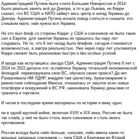
Администрацией Путина была слита Большая Новороссия в 2014.
Было реально занять всё до Днепра, а то и до Львова, но Керри
сказал, что ВС США и НАТО займут весь центр и запад Украины до
Днепра. Администрация Путина искала повод слиться и сказала: это
слишком мало, нам нужна вся Украина.
Но это был блеф со стороны Керри: у США и союзников не было таких
сил в Европе, для занятия Украины их пришлось бы пару лет
создавать. Но то, что 8 лет назад было блефом, сегодня становится
возможностью, а завтра реальностью. Уже через пару лет ультиматум
Керри сможет быть реализован быстро и без особых усилий.
И вроде как испугавшись захода США, Администрация Путина 8 лет с
2014 по 2022 делала что: ослабляла Украину тотальной экономической
блокадой, перевооружала свои ВС, обучала своих прокси? Да нет.
Разваливала НМ ЛДНР, внедряя там шагистику, бумагомарание и
ревностное соблюдение Минска; отказалась от закупок всех новых
платформ и вооружений в ВС РФ, накачивала Украину деньгами от
транзита и торговли.
И читая в последнее время материалы по истории я вижу одно:
ни в одной крупной войне, включая XVIII и XIX века, Россия не была
так слаба, у неё не было столь мало союзников и столь много
противников.
Россия всегда была либо больше, сильнее, либо имела каких-то
мощных западных союзников — типа США и Британии во Второй