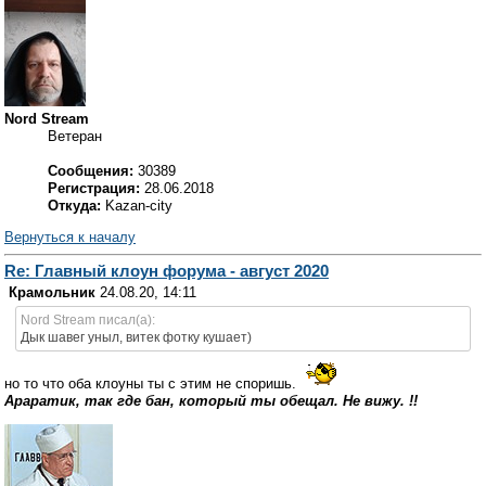
Nord Stream
Ветеран
Сообщения:
30389
Регистрация:
28.06.2018
Откуда:
Kazan-city
Вернуться к началу
Re: Главный клоун форума - август 2020
Крамольник
24.08.20, 14:11
Nord Stream писал(а):
Дык шавег уныл, витек фотку кушает)
но то что оба клоуны ты с этим не споришь.
Араратик, так где бан, который ты обещал. Не вижу. !!