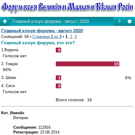
Главный клоун форума - август 2020
#
Главный клоун форума - август 2020
Сообщений: 58 •
Страница
1
из
3
•
1
,
2
,
3
Главный клоун форума, кто это?
1.Ворела
0
Голосов нет
2. Гнидас
15
94%
3. Шмяк.
1
6%
4. Сися.
0
Голосов нет
Всего голосов : 16
Кот_Инвойс
Ветеран
Сообщения:
112916
Регистрация:
23.08.2014