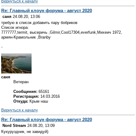
Вернуться к началу
Re: Главный клоун форума - август 2020
саня
24.08.20, 13:06
требую в список добавить пару бобриков
Список игнора:
7777777,termit, высеричь ,Gilmir,Cool17304,everfunk,Михеич 1972,
армян-Крамольник ,Branby
-
саня
Ветеран
Сообщения:
65161
Регистрация:
14.03.2016
Откуда:
Крым наш
Вернуться к началу
Re: Главный клоун форума - август 2020
Nord Stream
24.08.20, 13:09
Кукуруздник, не завидуй)