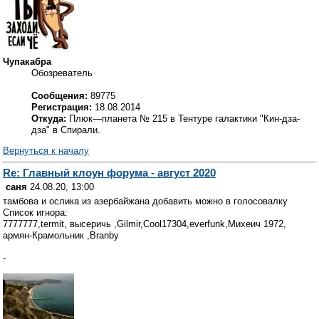
Чупакабра
Обозреватель
Сообщения:
89775
Регистрация:
18.08.2014
Откуда:
Плюк—планета № 215 в Тентуре галактики "Кин-дза-
дза" в Спирали.
Вернуться к началу
Re: Главный клоун форума - август 2020
саня
24.08.20, 13:00
тамбова и ослика из азербайжана добавить можно в голосовалку
Список игнора:
7777777,termit, высеричь ,Gilmir,Cool17304,everfunk,Михеич 1972,
армян-Крамольник ,Branby
-