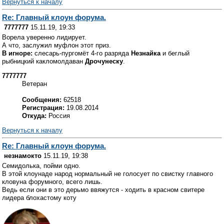
Вернуться к началу
Re: Главный клоун форума.
7777777
15.11.19, 19:33
Ворела уверенно лидирует.
А что, заслужил муфлон этот приз.
В игноре:
слесарь-пургомёт 4-го разряда
Незнайка
и беглый
рыбницкий какломолдаван
Дрочунеску
.
7777777
Ветеран
Сообщения:
62518
Регистрация:
19.08.2014
Откуда:
Россия
Вернуться к началу
Re: Главный клоун форума.
незнамокто
15.11.19, 19:38
Семидолька, пойми одно.
В этой клоунаде народ нормальный не голосует по свистку главного
кловуна форумного, всего лишь.
Ведь если они в это дерьмо ввяжутся - ходить в красном свитере
лидера блохастому коту