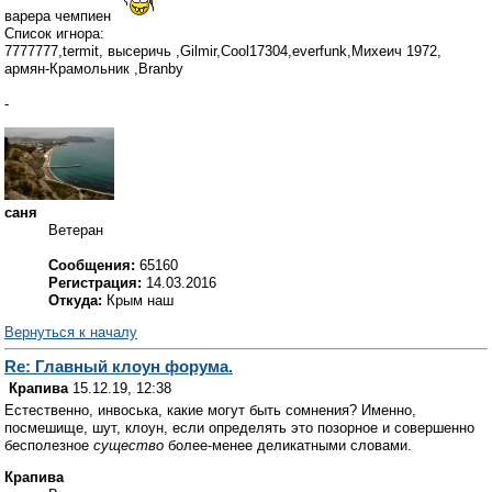
варера чемпиен
Список игнора:
7777777,termit, высеричь ,Gilmir,Cool17304,everfunk,Михеич 1972,
армян-Крамольник ,Branby
-
саня
Ветеран
Сообщения:
65160
Регистрация:
14.03.2016
Откуда:
Крым наш
Вернуться к началу
Re: Главный клоун форума.
Крапива
15.12.19, 12:38
Естественно, инвоська, какие могут быть сомнения? Именно,
посмешище, шут, клоун, если определять это позорное и совершенно
бесполезное
существо
более-менее деликатными словами.
Крапива