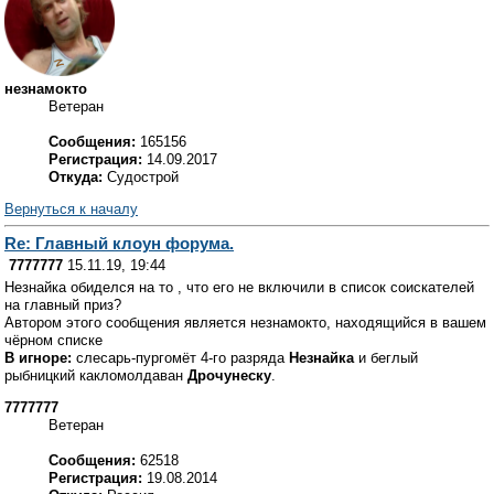
незнамокто
Ветеран
Сообщения:
165156
Регистрация:
14.09.2017
Откуда:
Судострой
Вернуться к началу
Re: Главный клоун форума.
7777777
15.11.19, 19:44
Незнайка обиделся на то , что его не включили в список соискателей
на главный приз?
Автором этого сообщения является незнамокто, находящийся в вашем
чёрном списке
В игноре:
слесарь-пургомёт 4-го разряда
Незнайка
и беглый
рыбницкий какломолдаван
Дрочунеску
.
7777777
Ветеран
Сообщения:
62518
Регистрация:
19.08.2014