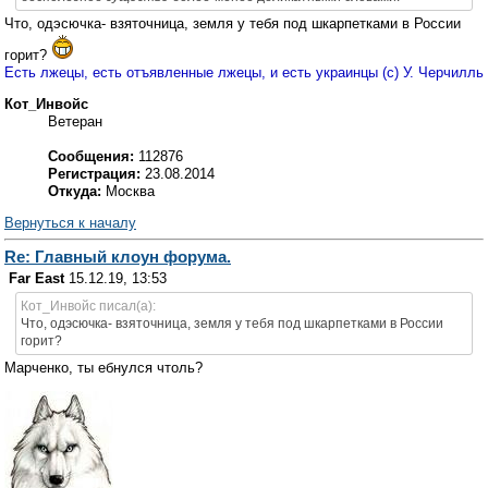
Что, одэсючка- взяточница, земля у тебя под шкарпетками в России
горит?
Есть лжецы, есть отъявленные лжецы, и есть украинцы (с) У. Черчилль
Кот_Инвойс
Ветеран
Сообщения:
112876
Регистрация:
23.08.2014
Откуда:
Москва
Вернуться к началу
Re: Главный клоун форума.
Far East
15.12.19, 13:53
Кот_Инвойс писал(а):
Что, одэсючка- взяточница, земля у тебя под шкарпетками в России
горит?
Марченко, ты ебнулся чтоль?