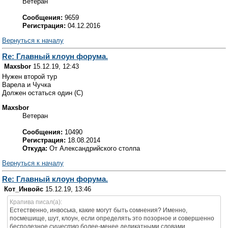
Ветеран
Сообщения:
9659
Регистрация:
04.12.2016
Вернуться к началу
Re: Главный клоун форума.
Maxsbor
15.12.19, 12:43
Нужен второй тур
Варела и Чучка
Должен остаться один (С)
Maxsbor
Ветеран
Сообщения:
10490
Регистрация:
18.08.2014
Откуда:
От Александрийского столпа
Вернуться к началу
Re: Главный клоун форума.
Кот_Инвойс
15.12.19, 13:46
Крапива писал(а):
Естественно, инвоська, какие могут быть сомнения? Именно,
посмешище, шут, клоун, если определять это позорное и совершенно
бесполезное
существо
более-менее деликатными словами.