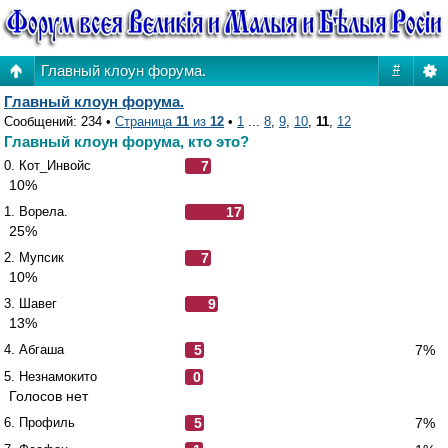
Главный клоун форума.
#
Главный клоун форума.
Сообщений: 234 •
Страница
11
из
12
•
1
...
8
,
9
,
10
,
11
,
12
Главный клоун форума, кто это?
0. Кот_Инвойс
7
10%
1. Ворела.
17
25%
2. Мупсик
7
10%
3. Шавег
9
13%
4. Абгаша
5
7%
5. Незнамокито
0
Голосов нет
6. Профиль
5
7%