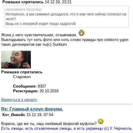
Ромашки спрятались
14.12.19, 23:21
незнамокто писал(а):
Интересно, а как семижоп догадался, что я ему чего сейчас пописял на
чело?
Ведь он с игноркой ходит гордо задратой
Жопа у него чувствительная, отзывчивая.
Выкладывать тут хоть фото или хоть слово правды про себяэто удел
таких дегенератов как ты(c) Sunburn
Ромашки спрятались
Старожил
Сообщения:
8307
Регистрация:
20.10.2018
Вернуться к началу
Re: Главный клоун форума.
Кот_Инвойс
15.12.19, 07:54
Ворела, где же ты, наш любимый безрогий муфлон?
Есть лжецы, есть отъявленные лжецы, и есть украинцы (с) У. Черчилль