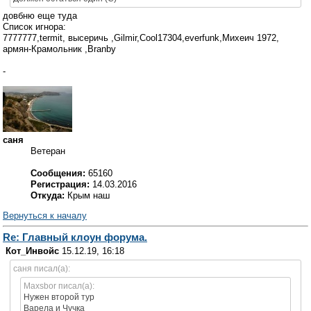
довбню еще туда
Список игнора:
7777777,termit, высеричь ,Gilmir,Cool17304,everfunk,Михеич 1972,
армян-Крамольник ,Branby
-
саня
Ветеран
Сообщения:
65160
Регистрация:
14.03.2016
Откуда:
Крым наш
Вернуться к началу
Re: Главный клоун форума.
Кот_Инвойс
15.12.19, 16:18
саня писал(а):
Maxsbor писал(а):
Нужен второй тур
Варела и Чучка