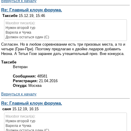
Вернуться к началу
Re: Главный клоун форума.
Таксибе
15.12.19, 15:46
Maxsbor писал(а):
Нужен второй тур
Варела и Чучка
Должен остаться один (С)
Согласен. Но в любом соревновании есть три призовых места, а то и
четыре (Гран-При). Поэтому предлагаю к двойке лидеров добавить
Неона. А Тетье Гозе заранее дать утешительный приз. Вне конкурса.
Таксибе
Ветеран
Сообщения:
48581
Регистрация:
21.04.2016
Откуда:
Москва
Вернуться к началу
Re: Главный клоун форума.
саня
15.12.19, 16:15
Maxsbor писал(а):
Нужен второй тур
Варела и Чучка
Должен остаться один (С)