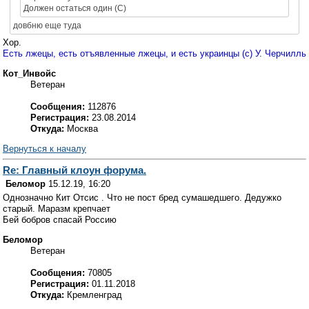
Должен остаться один (С)
довбню еще туда
Хор.
Есть лжецы, есть отъявленные лжецы, и есть украинцы (с) У. Черчилль
Кот_Инвойс
Ветеран
Сообщения:
112876
Регистрация:
23.08.2014
Откуда:
Москва
Вернуться к началу
Re: Главный клоун форума.
Беломор
15.12.19, 16:20
Однозначно Кит Отсис . Что не пост бред сумашедшего. Дедужко
старый. Маразм крепчает
Бей бобров спасай Россию
Беломор
Ветеран
Сообщения:
70805
Регистрация:
01.11.2018
Откуда:
Кремленград