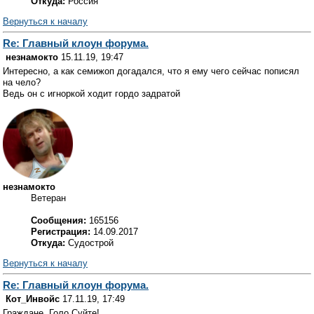
Откуда:
Россия
Вернуться к началу
Re: Главный клоун форума.
незнамокто
15.11.19, 19:47
Интересно, а как семижоп догадался, что я ему чего сейчас пописял
на чело?
Ведь он с игноркой ходит гордо задратой
незнамокто
Ветеран
Сообщения:
165156
Регистрация:
14.09.2017
Откуда:
Судострой
Вернуться к началу
Re: Главный клоун форума.
Кот_Инвойс
17.11.19, 17:49
Граждане, Голо Суйте!