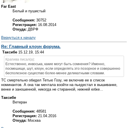
Far East
Белый и пушистый
Сообщения:
30752
Регистрация:
16.08.2014
Откуда:
ДВРФ
Вернуться к началу
Re: Главный клоун форума.
Таксибе
15.12.19, 15:44
Крапива писал(а):
Естественно, инвоська, какие могут быть сомнения? Именно,
посмешище, шут, клоун, если определять это позорное и совершенно
бесполезное
существо
более-менее деликатными словами.
ТС смертельно обидел Тетью Гозу, не включив ее в список
номинантов. А она так мечтала взойти на пьедестал в вышиванке,
венке и заношенной, никогда не стиранной, нижней юбке...
Таксибе
Ветеран
Сообщения:
48581
Регистрация:
21.04.2016
Откуда:
Москва