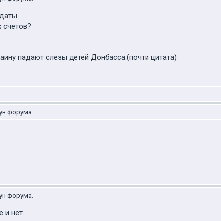
даты.
х счетов?
раину падают слезы детей Донбасса.(почти цитата)
ун форума.
ун форума.
и нет...