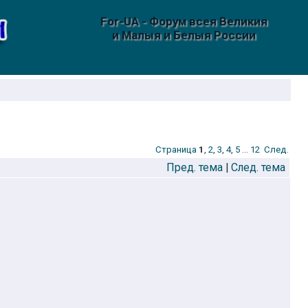
For-UA - Форум всея Великия
и Малыя и Белыя России
Стрaница
1
,
2
,
3
,
4
,
5
...
12
След.
Пред. тема
|
След. тема