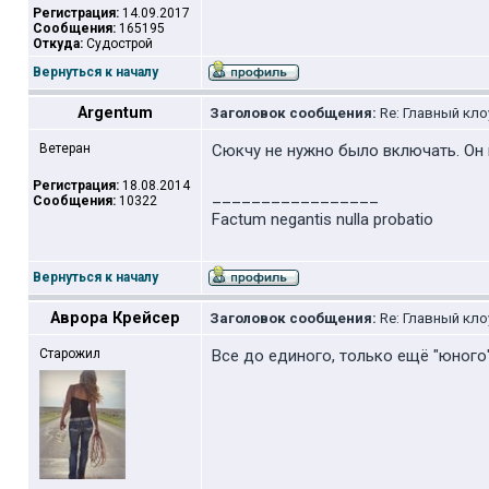
Регистрация:
14.09.2017
Сообщения:
165195
Откуда:
Судострой
Вернуться к началу
Argentum
Заголовок сообщения:
Re: Главный кло
Ветеран
Сюкчу не нужно было включать. Он 
Регистрация:
18.08.2014
_________________
Сообщения:
10322
Factum negantis nulla probatio
Вернуться к началу
Аврора Крейсер
Заголовок сообщения:
Re: Главный кло
Старожил
Все до единого, только ещё "юного"