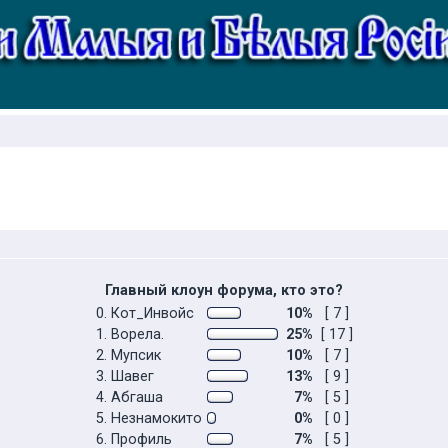
Главный клоун форума, кто это?
0. Кот_Инвойс
10%
[ 7 ]
1. Ворела.
25%
[ 17 ]
2. Мупсик
10%
[ 7 ]
3. Шавег
13%
[ 9 ]
4. Абгаша
7%
[ 5 ]
5. Незнамокито
0%
[ 0 ]
6. Профиль
7%
[ 5 ]