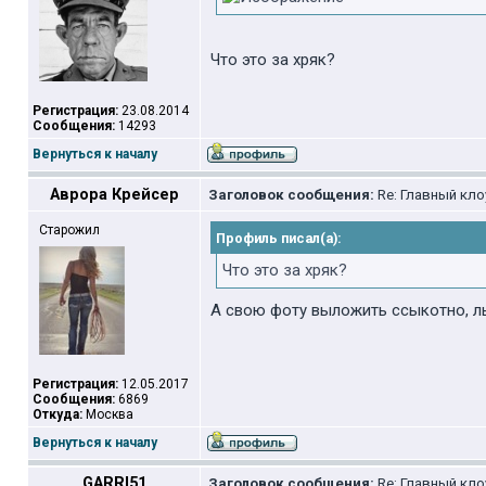
Что это за хряк?
Регистрация:
23.08.2014
Сообщения:
14293
Вернуться к началу
Аврора Крейсер
Заголовок сообщения:
Re: Главный кло
Старожил
Профиль писал(а):
Что это за хряк?
А свою фоту выложить ссыкотно, л
Регистрация:
12.05.2017
Сообщения:
6869
Откуда:
Москва
Вернуться к началу
GARRI51
Заголовок сообщения:
Re: Главный кло