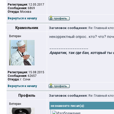
Регистрация:
12.05.2017
Сообщения:
6869
Откуда:
Москва
Вернуться к началу
Крамольник
Заголовок сообщения:
Re: Главный кло
Ветеран
некорректный опрос.. кто? что? по
_________________
Араратик, так где бан, который ты 
Регистрация:
15.08.2015
Сообщения:
62657
Откуда:
г. Сочи
Вернуться к началу
Профиль
Заголовок сообщения:
Re: Главный кло
Ветеран
незнамокто писал(а):