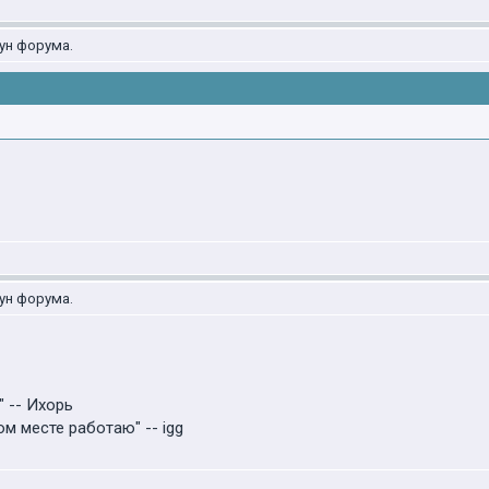
ун форума.
ун форума.
 -- Ихорь
ом месте работаю" -- igg