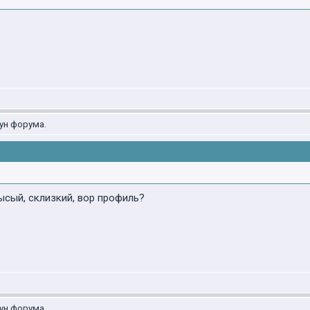
ун форума.
ысый, склизкий, вор профиль?
ун форума.