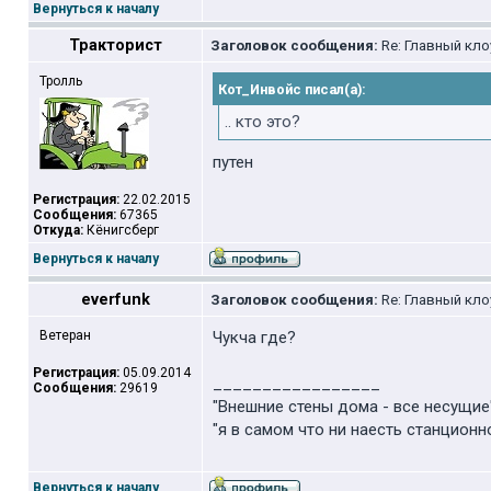
Вернуться к началу
Тракторист
Заголовок сообщения:
Re: Главный кло
Тролль
Кот_Инвойс писал(а):
.. кто это?
путен
Регистрация:
22.02.2015
Сообщения:
67365
Откуда:
Кёнигсберг
Вернуться к началу
everfunk
Заголовок сообщения:
Re: Главный кло
Ветеран
Чукча где?
Регистрация:
05.09.2014
_________________
Сообщения:
29619
"Внешние стены дома - все несущие"
"я в самом что ни наесть станционн
Вернуться к началу