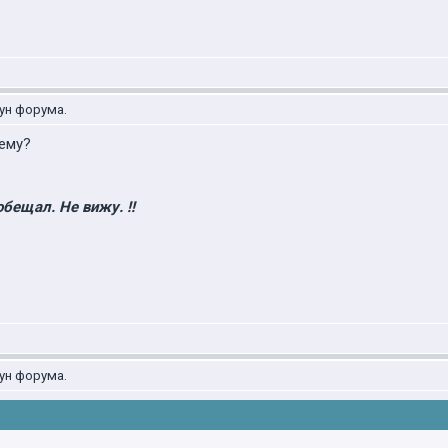
ун форума.
чему?
обещал. Не вижу. !!
ун форума.