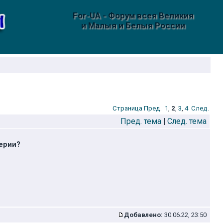
For-UA - Форум всея Великия
и Малыя и Белыя России
Стрaница
Пред.
1
,
2
,
3
,
4
След.
Пред. тема
|
След. тема
ерии?
Добавлено:
30.06.22, 23:50