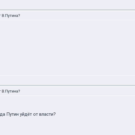
т В.Путина?
т В.Путина?
да Путин уйдёт от власти?