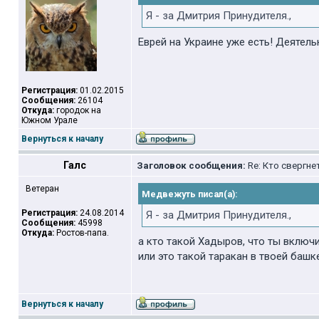
Я - за Дмитрия Принудителя.,
Еврей на Украине уже есть! Деятел
Регистрация:
01.02.2015
Сообщения:
26104
Откуда:
городок на
Южном Урале
Вернуться к началу
Галс
Заголовок сообщения:
Re: Кто свергне
Ветеран
Медвежуть писал(а):
Регистрация:
24.08.2014
Я - за Дмитрия Принудителя.,
Сообщения:
45998
Откуда:
Ростов-папа.
а кто такой Хадыров, что ты включ
или это такой таракан в твоей башк
Вернуться к началу