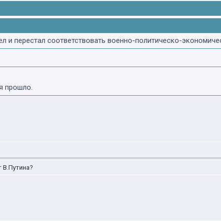
ел и перестал соответствовать военно-политическо-экономичес
я прошло.
т В.Путина?