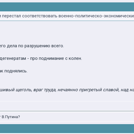
и перестал соответствовать военно-политическо-экономическим
го дела по разрушению всего.
дегенератам - про поднимание с колен.
ак поднялись.
шивый щеголь, враг труда, нечаянно пригретый славой, над н
т В.Путина?