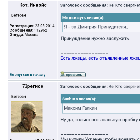
Кот_Инвойс
Заголовок сообщения:
Re: Кто свергне
Ветеран
Медвежуть писал(а):
Регистрация:
23.08.2014
Я - за Дмитрия Принудителя.,
Сообщения:
112962
Откуда:
Москва
Принуждение нужно заслужить.
_________________
Есть лжецы, есть отъявленные лжецы
Вернуться к началу
73регион
Заголовок сообщения:
Re: Кто свергне
Ветеран
Sunburn писал(а):
Максим Галкин
Ну да, только вот анальную пробку
_________________
Мы купили Украину чтобы воевать 