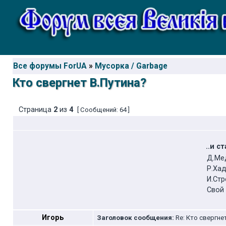
Все форумы ForUA
»
Мусорка / Garbage
Кто свергнет В.Путина?
Страница
2
из
4
[ Сообщений: 64 ]
..и 
Д.Ме
Р.Ха
И.Стр
Свой
Игорь
Заголовок сообщения:
Re: Кто свергне