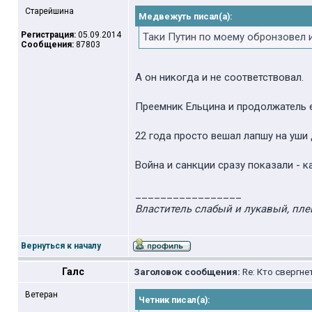
Старейшина
Медвежуть писал(а):
Регистрация:
05.09.2014
Таки Путин по моему обронзовел 
Сообщения:
87803
А он никогда и не соответствовал.
Преемник Ельцина и продолжатель е
22 года просто вешал лапшу на уши 
Война и санкции сразу показали - к
_________________
Властитель слабый и лукавый, пле
Вернуться к началу
Галс
Заголовок сообщения:
Re: Кто свергне
Ветеран
Четник писал(а):