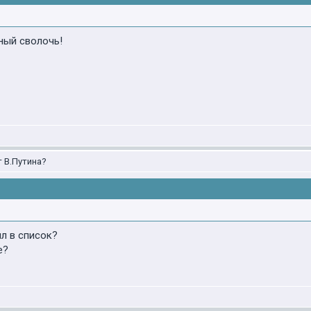
ьный сволочь!
т В.Путина?
ил в список?
е?