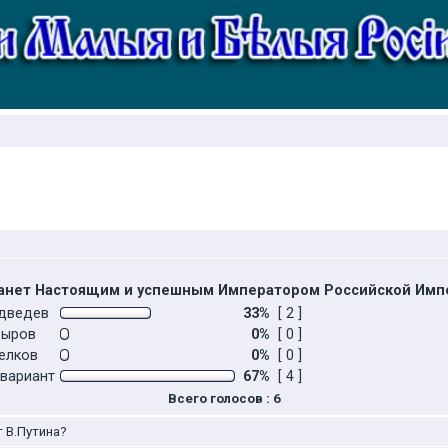
станет Настоящим и успешным Императором Российской Имп
дведев
33%
[ 2 ]
дыров
0%
[ 0 ]
елков
0%
[ 0 ]
 вариант
67%
[ 4 ]
Всего голосов : 6
т В.Путина?