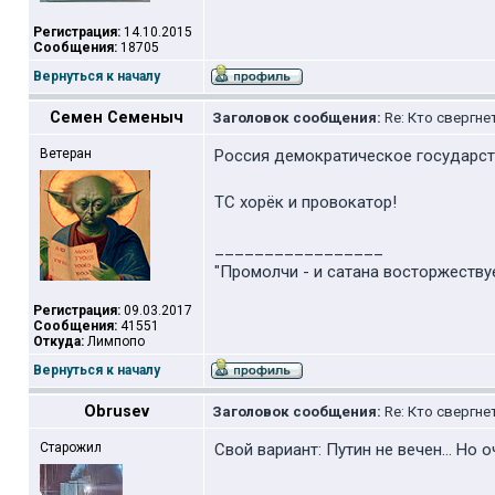
Регистрация:
14.10.2015
Сообщения:
18705
Вернуться к началу
Семен Семеныч
Заголовок сообщения:
Re: Кто свергне
Ветеран
Россия демократическое государств
ТС хорёк и провокатор!
_________________
"Промолчи - и сатана восторжеству
Регистрация:
09.03.2017
Сообщения:
41551
Откуда:
Лимпопо
Вернуться к началу
Obrusev
Заголовок сообщения:
Re: Кто свергне
Старожил
Свой вариант: Путин не вечен... Но 