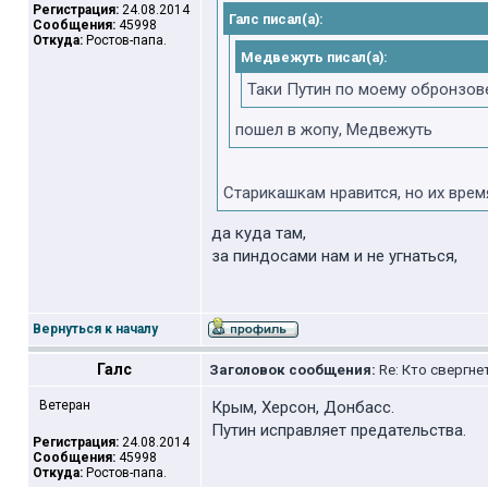
Регистрация:
24.08.2014
Галс писал(а):
Сообщения:
45998
Откуда:
Ростов-папа.
Медвежуть писал(а):
Таки Путин по моему обронзов
пошел в жопу, Медвежуть
Старикашкам нравится, но их врем
да куда там,
за пиндосами нам и не угнаться,
Вернуться к началу
Галс
Заголовок сообщения:
Re: Кто свергне
Ветеран
Крым, Херсон, Донбасс.
Путин исправляет предательства.
Регистрация:
24.08.2014
Сообщения:
45998
Откуда:
Ростов-папа.