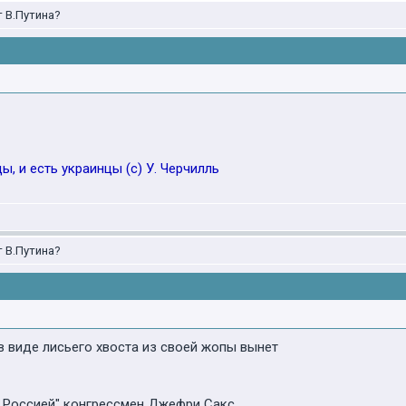
т В.Путина?
, и есть украинцы (с) У. Черчилль
т В.Путина?
 в виде лисьего хвоста из своей жопы вынет
с Россией" конгрессмен Джефри Сакс