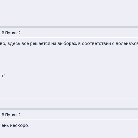
т В.Путина?
о, здесь всё решается на выборах, в соответствии с волеизъя
ет"
т В.Путина?
очень нескоро.