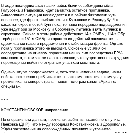
В ходе последних атак наших войск были освобождены сёла
Голубовка и Радьковка, идёт зачистка остатков противника.
Аналогичная ситуация наблюдается и в районе Фиголевки чуть
севернее, где фронт приближается к Кутьковке и Редкодубу. Что
касается окрестностей Купянска, то наши передовые подразделения
уже ведут бои за Московку и Соболевку, пытаясь взять Купянск в
окружение. Сейчас в этом районе действуют 14-я ОМБр , 114-я ОБр
тербороны и 151-я ОМБр и характер их действий заключается в
сдерживании нашего продвижения и стабилизации фронта. Однако
пока у противника этого не выходит. Основные усилия он
сосредоточил на огневом поражении наших сил посредством FPV-
компонента, в том числе на оптоволокне, что существенно затрудняет
перемещение войск по открытым участкам местности.
Однако штурм продолжается и, хоть это и нелегкая задача, наши
войска постепенно приближаются к важному логистическому узлу
противника на севере страны, пишет Телеграм-канал «Архангел
спецназа».
* * *
КОНСТАНТИНОВСКОЕ направление.
По оперативным данным, противник выбит из населённого пункта
Панковка (ДНР), что между городами Константиновка и Доброполье.
Ждём закрепления на освобождённых позициях и утреннего