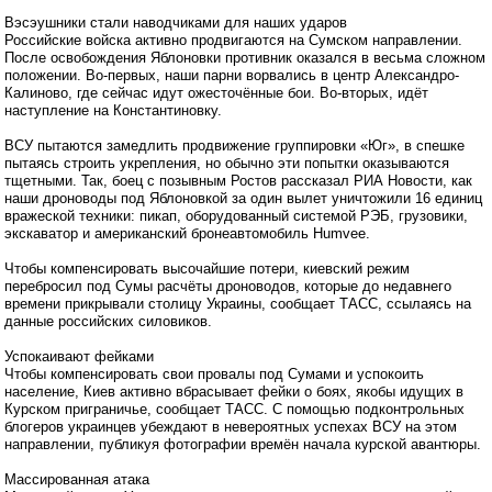
Вэсэушники стали наводчиками для наших ударов
Российские войска активно продвигаются на Сумском направлении.
После освобождения Яблоновки противник оказался в весьма сложном
положении. Во-первых, наши парни ворвались в центр Александро-
Калиново, где сейчас идут ожесточённые бои. Во-вторых, идёт
наступление на Константиновку.
ВСУ пытаются замедлить продвижение группировки «Юг», в спешке
пытаясь строить укрепления, но обычно эти попытки оказываются
тщетными. Так, боец с позывным Ростов рассказал РИА Новости, как
наши дроноводы под Яблоновкой за один вылет уничтожили 16 единиц
вражеской техники: пикап, оборудованный системой РЭБ, грузовики,
экскаватор и американский бронеавтомобиль Humvee.
Чтобы компенсировать высочайшие потери, киевский режим
перебросил под Сумы расчёты дроноводов, которые до недавнего
времени прикрывали столицу Украины, сообщает ТАСС, ссылаясь на
данные российских силовиков.
Успокаивают фейками
Чтобы компенсировать свои провалы под Сумами и успокоить
население, Киев активно вбрасывает фейки о боях, якобы идущих в
Курском приграничье, сообщает ТАСС. С помощью подконтрольных
блогеров украинцев убеждают в невероятных успехах ВСУ на этом
направлении, публикуя фотографии времён начала курской авантюры.
Массированная атака