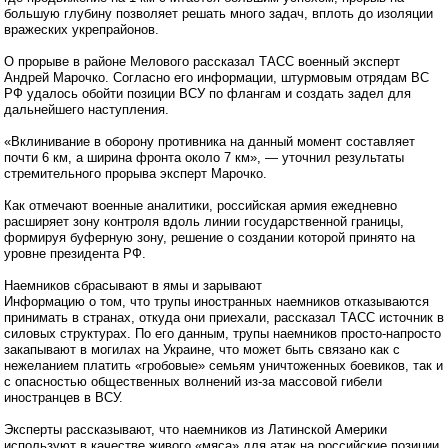
большую глубину позволяет решать много задач, вплоть до изоляции
вражеских укрепрайонов.
О прорыве в районе Мелового рассказал ТАСС военный эксперт
Андрей Марочко. Согласно его информации, штурмовым отрядам ВС
РФ удалось обойти позиции ВСУ по флангам и создать задел для
дальнейшего наступления.
«Вклинивание в оборону противника на данный момент составляет
почти 6 км, а ширина фронта около 7 км», — уточнил результаты
стремительного прорыва эксперт Марочко.
Как отмечают военные аналитики, российская армия ежедневно
расширяет зону контроля вдоль линии государственной границы,
формируя буферную зону, решение о создании которой принято на
уровне президента РФ.
Наемников сбрасывают в ямы и зарывают
Информацию о том, что трупы иностранных наемников отказываются
принимать в странах, откуда они приехали, рассказал ТАСС источник в
силовых структурах. По его данным, трупы наемников просто-напросто
закапывают в могилах на Украине, что может быть связано как с
нежеланием платить «гробовые» семьям уничтоженных боевиков, так и
с опасностью общественных волнений из-за массовой гибели
иностранцев в ВСУ.
Эксперты рассказывают, что наемников из Латинской Америки
используют в качестве живого «мяса» для атак на российские позиции,