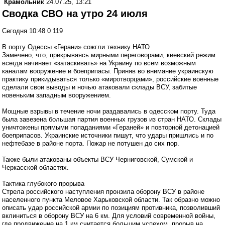
Крамольник
24.07.25, 13:21
Сводка СВО на утро 24 июля
Сегодня 10:48 0 119
В порту Одессы «Герани» сожгли технику НАТО
Замечено, что, прикрываясь мирными переговорами, киевский режим
всегда начинает «затаскивать» на Украину по всем возможным
каналам вооружение и боеприпасы. Приняв во внимание украинскую
практику прикидываться только «миротворцами», российские военные
сделали свои выводы и ночью атаковали склады ВСУ, забитые
новеньким западным вооружением.
Мощные взрывы в течение ночи раздавались в одесском порту. Туда
была завезена большая партия военных грузов из стран НАТО. Склады
уничтожены прямыми попаданиями «Гераней» и повторной детонацией
боеприпасов. Украинские источники пишут, что удары пришлись и по
нефтебазе в районе порта. Пожар не потушен до сих пор.
Также были атакованы объекты ВСУ Черниговской, Сумской и
Черкасской областях.
Тактика глубокого прорыва
Стрела российского наступления пронзила оборону ВСУ в районе
населенного пункта Меловое Харьковской области. Так образно можно
описать удар российской армии по позициям противника, позволивший
вклиниться в оборону ВСУ на 6 км. Для условий современной войны,
где продвижение на 1 км считается большим успехом, прорыв на