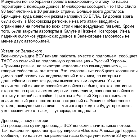
Минувшей ночью Украина провела массированную атаку по нашей
территории с помощью дронов. Минобороны сообщает, что ПВО сбило
93 беспилотника в 10 регионах страны. Больше всего досталось
Брянщине, куда киевский режим направил 38 БПЛА. 19 дронов врага
были сбиты в Московском регионе, из-за это атаки вводились
ограничения на полёты во всех столичных воздушных гаванях. Кроме
того, были закрыты аэропорты в Калуге и Нижнем Новгороде. Из-за
падения обломков украинских дронов в Зеленограде загорелось не
менее двух автомобилей.
Устали от Зеленского
Военнослужащие ВСУ начали работать вместе с подпольем, сообщает
ТАСС со ссылкой на подпольную организацию «Русский Херсон».
«Причины разные, но зачастую недовольство командованием», —
говорит собеседник агентства. Эти недовольные сообщают координаты
дислокаций различных подразделений и техники, по которым в
дальнейшем наносятся удары высокоточным оружием. Увы, по
значительной их части российские войска не бьют, так как противник
старательно прикрывается мирным населением, располагая войска и
технику в жилой застройке. При этом «Русский Херсон» отмечает
значительный рост протестных настроений на Украине. «Население
устало, возмущение на пике — митинги проходят и будут проходить
уже независимо от нас», — утверждает подполье.
Дроноводы несут потери
За прошедшие сутки дроноводы ВСУ понесли значительные потери.
Так, начальник пресс-центра группировки «Восток» Александр Гордеев
сообщил, что на этом направлении наши бойцы уничтожили 28 пунктов