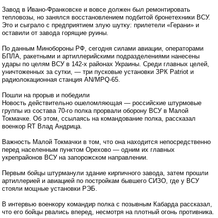
Завод в Ивано-Франковске и вовсе должен был ремонтировать
тепловозы, но занялся восстановлением подбитой бронетехники ВСУ.
Это и сыграло с предприятием злую шутку: прилетели «Герани» и
оставили от завода горящие руины.
По данным Минобороны РФ, сегодня силами авиации, операторами
БПЛА, ракетными и артиллерийскими подразделениями нанесены
удары по целям ВСУ в 142-х районах Украины. Среди главных целей,
уничтоженных за сутки, — три пусковые установки ЗРК Patriot и
радиолокационная станция AN/MPQ-65.
Пошли на прорыв и победили
Новость действительно ошеломляющая — российские штурмовые
группы из состава 70-го полка прорвали оборону ВСУ в Малой
Токмачке. Об этом, ссылаясь на командование полка, рассказал
военкор RT Влад Андрица.
Важность Малой Токмачки в том, что она находится непосредственно
перед населенным пунктом Орехово — одним их главных
укрепрайонов ВСУ на запорожском направлении.
Первым бойцы штурманули здание кирпичного завода, затем прошли
артиллерией и авиацией по постройкам бывшего СИЗО, где у ВСУ
стояли мощные установки РЭБ.
В интервью военкору командир полка с позывным Кабарда рассказал,
что его бойцы рвались вперед, несмотря на плотный огонь противника.