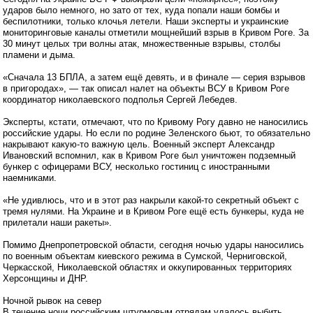
ударов было немного, но зато от тех, куда попали наши бомбы и
беспилотники, только клочья летели. Наши эксперты и украинские
мониторинговые каналы отметили мощнейший взрыв в Кривом Роге. За
30 минут целых три волны атак, множественные взрывы, столбы
пламени и дыма.
«Сначала 13 БПЛА, а затем ещё девять, и в финале — серия взрывов
в пригородах», — так описал налет на объекты ВСУ в Кривом Роге
координатор николаевского подполья Сергей Лебедев.
Эксперты, кстати, отмечают, что по Кривому Рогу давно не наносились
российские удары. Но если по родине Зеленского бьют, то обязательно
накрывают какую-то важную цель. Военный эксперт Александр
Ивановский вспомнил, как в Кривом Роге был уничтожен подземный
бункер с офицерами ВСУ, несколько гостиниц с иностранными
наемниками.
«Не удивлюсь, что и в этот раз накрыли какой-то секретный объект с
тремя нулями. На Украине и в Кривом Роге ещё есть бункеры, куда не
прилетали наши ракеты».
Помимо Днепропетровской области, сегодня ночью удары наносились
по военным объектам киевского режима в Сумской, Черниговской,
Черкасской, Николаевской областях и оккупированных территориях
Херсонщины и ДНР.
Ночной рывок на север
В течение ночи российским штурмовым отрядам удалось выбить