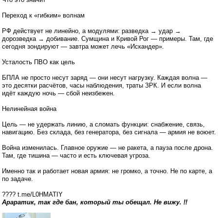
Переход к «гибким» волнам
РФ действует не линейно, а модулями: разведка → удар →
дорозведка → добивание. Сумщина и Кривой Рог — примеры. Там, где
сегодня зондируют — завтра может лечь «Искандер».
Усталость ПВО как цель
БПЛА не просто несут заряд — они несут нагрузку. Каждая волна —
это десятки расчётов, часы наблюдения, траты ЗРК. И если волна
идёт каждую ночь — сбой неизбежен.
Нелинейная война
Цель — не удержать линию, а сломать функции: снабжение, связь,
навигацию. Без склада, без генератора, без сигнала — армия не воюет.
Война изменилась. Главное оружие — не ракета, а пауза после дрона.
Там, где тишина — часто и есть ключевая угроза.
Именно так и работает новая армия: не громко, а точно. Не по карте, а
по задаче.
???? t.me/L0HMATIY
Араратик, так где бан, который ты обещал. Не вижу. !!