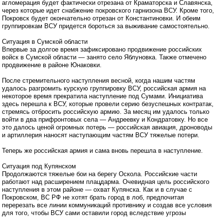
агломерация будет фактически отрезана от Краматорска и Славянска,
через которые идет снабжение покровского гарнизона ВСУ. Кроме того,
Покровск будет окончательно отрезан от Константиновки. И обеим
группировкам ВСУ придется бороться за выживание самостоятельно.
Ситуация в Сумской области
Впервые за долгое время зафиксировано продвижение российских
войск в Сумской области — занято село Яблуновка. Также отмечено
продвижение в районе Юнаковки.
После стремительного наступления весной, когда нашим частям
удалось разгромить курскую группировку ВСУ, российская армия на
некоторое время прекратила наступление под Сумами. Инициатива
здесь перешла к ВСУ, которые провели серию безуспешных контратак,
стремясь отбросить российскую армию. За месяц им удалось только
войти в два прифронтовых села — Андреевку и Кондратовку. Но все
это далось ценой огромных потерь — российская авиация, дроноводы
и артиллерия наносят наступающим частям ВСУ тяжелые потери.
Теперь же российская армия и сама вновь перешла в наступление.
Ситуация под Купянском
Продолжаются тяжелые бои на берегу Оскола. Российские части
работают над расширением плацдарма. Очевидная цель российского
наступления в этом районе — охват Купянска. Как и в случае с
Покровском, ВС РФ не хотят брать город в лоб, предпочитая
перерезать все линии коммуникаций противнику и создав все условия
для того, чтобы ВСУ сами оставили город вследствие угрозы