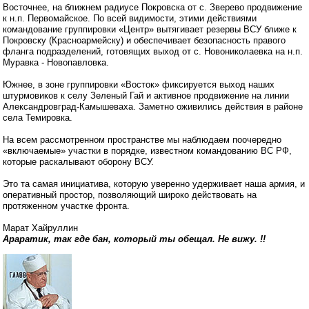
Восточнее, на ближнем радиусе Покровска от с. Зверево продвижение
к н.п. Первомайское. По всей видимости, этими действиями
командование группировки «Центр» вытягивает резервы ВСУ ближе к
Покровску (Красноармейску) и обеспечивает безопасность правого
фланга подразделений, готовящих выход от с. Новониколаевка на н.п.
Муравка - Новопавловка.
Южнее, в зоне группировки «Восток» фиксируется выход наших
штурмовиков к селу Зеленый Гай и активное продвижение на линии
Александровград-Камышеваха. Заметно оживились действия в районе
села Темировка.
На всем рассмотренном пространстве мы наблюдаем поочередно
«включаемые» участки в порядке, известном командованию ВС РФ,
которые раскалывают оборону ВСУ.
Это та самая инициатива, которую уверенно удерживает наша армия, и
оперативный простор, позволяющий широко действовать на
протяженном участке фронта.
Марат Хайруллин
Араратик, так где бан, который ты обещал. Не вижу. !!