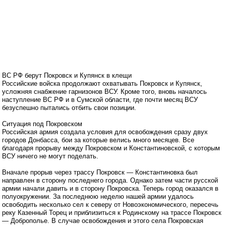
ВС РФ берут Покровск и Купянск в клещи
Российские войска продолжают охватывать Покровск и Купянск,
усложняя снабжение гарнизонов ВСУ. Кроме того, вновь началось
наступление ВС РФ и в Сумской области, где почти месяц ВСУ
безуспешно пытались отбить свои позиции.
Ситуация под Покровском
Российская армия создала условия для освобождения сразу двух
городов Донбасса, бои за которые велись много месяцев. Все
благодаря прорыву между Покровском и Константиновской, с которым
ВСУ ничего не могут поделать.
Вначале прорыв через трассу Покровск — Константиновка был
направлен в сторону последнего города. Однако затем части русской
армии начали давить и в сторону Покровска. Теперь город оказался в
полуокружении. За последнюю неделю нашей армии удалось
освободить несколько сел к северу от Новоэкономического, пересечь
реку Казенный Торец и приблизиться к Родинскому на трассе Покровск
— Доброполье. В случае освобождения и этого села Покровская