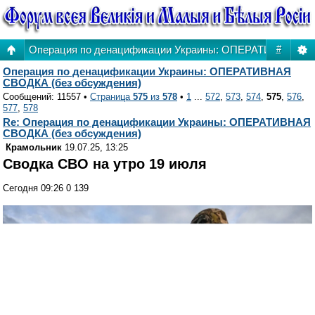
Операция по денацификации Украины: ОПЕРАТИВНАЯ СВ
#
Операция по денацификации Украины: ОПЕРАТИВНАЯ
СВОДКА (без обсуждения)
Сообщений: 11557 •
Страница
575
из
578
•
1
...
572
,
573
,
574
,
575
,
576
,
577
,
578
Re: Операция по денацификации Украины: ОПЕРАТИВНАЯ
СВОДКА (без обсуждения)
Крамольник
19.07.25, 13:25
Сводка СВО на утро 19 июля
Сегодня 09:26 0 139