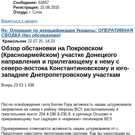
Сообщения:
62657
Регистрация:
15.08.2015
Откуда:
г. Сочи
Вернуться к началу
Re: Операция по денацификации Украины: ОПЕРАТИВНАЯ
СВОДКА (без обсуждения)
Крамольник
22.07.25, 14:23
Обзор обстановки на Покровском
(Красноармейском) участке Донецкого
направления и прилегающему к нему с
северо-востока Константиновскому и юго-
западнее Днепропетровскому участкам
Вчера 23:53 1 438
После освобождения села Белая Гора активность наших штурмовиков
направлена на север к району обороны ВСУ, расположенному в
треугольнике высот 204.4-196.9-236.9, в урочище Оськово и
прикрывающему тыл сидящих в «кармане» легионеров ВСУ.
Одновременно отмечается активность наших штурмовиков от с.
Предтечино навстречу белогоровским группам. Как бы укроспецам из