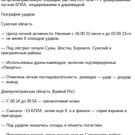
пуском БПЛА, зондированием и доразведкой.
География ударов
Сумская область
— Центр ночной активности. Начиная с 16:00 22 июля и до 03:00 23-го
— не менее 8 эпизодов ударов.
— Под обстрел попали Сумы, Шостка, Боромля, Сумский и
приграничные районы.
— Использованы дроны-камикадзе, включая подтверждённые
«Ланцеты».
— Отмечена чёткая последовательность: разведка — удар — доудар
— вывод.
Днепропетровская область (Кривой Рог)
— С 00:24 до 00:54 — трёхволновая атака.
— Сначала ~13 БПЛА, затем ещё 9, и в финале — серия взрывов в
пригородах.
— Под ударом оказались склады и объекты логистики.
— Повторяется модель предыдущих атак по Самарскому району: