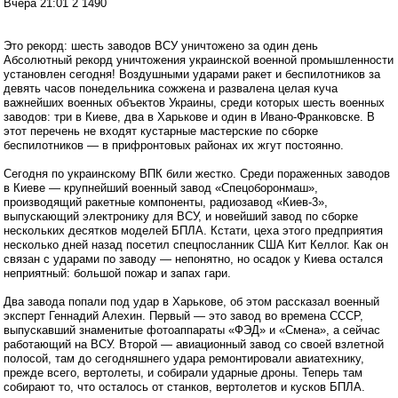
Вчера 21:01 2 1490
Это рекорд: шесть заводов ВСУ уничтожено за один день
Абсолютный рекорд уничтожения украинской военной промышленности
установлен сегодня! Воздушными ударами ракет и беспилотников за
девять часов понедельника сожжена и развалена целая куча
важнейших военных объектов Украины, среди которых шесть военных
заводов: три в Киеве, два в Харькове и один в Ивано-Франковске. В
этот перечень не входят кустарные мастерские по сборке
беспилотников — в прифронтовых районах их жгут постоянно.
Сегодня по украинскому ВПК били жестко. Среди пораженных заводов
в Киеве — крупнейший военный завод «Спецоборонмаш»,
производящий ракетные компоненты, радиозавод «Киев-3»,
выпускающий электронику для ВСУ, и новейший завод по сборке
нескольких десятков моделей БПЛА. Кстати, цеха этого предприятия
несколько дней назад посетил спецпосланник США Кит Келлог. Как он
связан с ударами по заводу — непонятно, но осадок у Киева остался
неприятный: большой пожар и запах гари.
Два завода попали под удар в Харькове, об этом рассказал военный
эксперт Геннадий Алехин. Первый — это завод во времена СССР,
выпускавший знаменитые фотоаппараты «ФЭД» и «Смена», а сейчас
работающий на ВСУ. Второй — авиационный завод со своей взлетной
полосой, там до сегодняшнего удара ремонтировали авиатехнику,
прежде всего, вертолеты, и собирали ударные дроны. Теперь там
собирают то, что осталось от станков, вертолетов и кусков БПЛА.