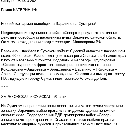
Сегодня 03:38 0 202
Роман КАТЕРИНЧУК
Российская армия освободила Варачино на Сумщине!
Подразделения группировки войск «Север» в результате активных
действий освободили населённый пункт Варачино Сумской области.
Об этом в ежедневной сводке сообщает Минобороны РФ.
Варачино – посёлок в Сумском районе Сумской области с населением
около 60 человек. Расположен у истоков реки Снагость в 4 километрах
к югу от населённых пунктов Водолаги и Беловоды. Группировка
«Север» выровняла фронт на территории противника по линии
Кондратовка – Андреевка – Алексеевка – Варачино – Яблоновка –
Локня. Следующая цель – освобождение Юнаковки и выход на трассу
Н07, идущую к городу Сумы, пишет военкор Александр Коц.
* * *
ХАРЬКОВСКАЯ и СУМСКАЯ области.
На Сумском направлении наши десантники и мотострелки завершили
зачистку Варачино, выбив врага из пяти домовладений на южной
окраине села. Подразделения ВДВ группировки войск «Север»
зачистили четыре строения в Юнаковке, а также выбили врага из
нескольких опорных пунктов в прилегающих лесных массивах. За