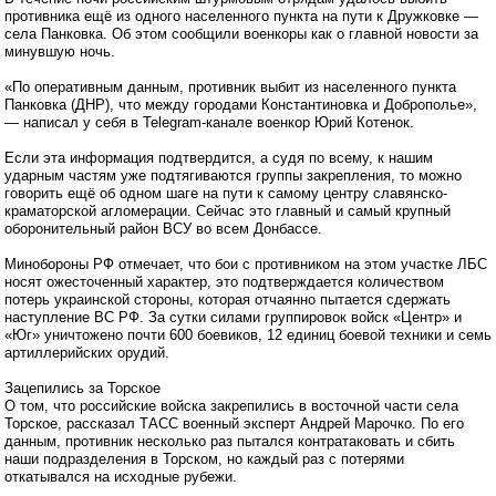
противника ещё из одного населенного пункта на пути к Дружковке —
села Панковка. Об этом сообщили военкоры как о главной новости за
минувшую ночь.
«По оперативным данным, противник выбит из населенного пункта
Панковка (ДНР), что между городами Константиновка и Доброполье»,
— написал у себя в Telegram-канале военкор Юрий Котенок.
Если эта информация подтвердится, а судя по всему, к нашим
ударным частям уже подтягиваются группы закрепления, то можно
говорить ещё об одном шаге на пути к самому центру славянско-
краматорской агломерации. Сейчас это главный и самый крупный
оборонительный район ВСУ во всем Донбассе.
Минобороны РФ отмечает, что бои с противником на этом участке ЛБС
носят ожесточенный характер, это подтверждается количеством
потерь украинской стороны, которая отчаянно пытается сдержать
наступление ВС РФ. За сутки силами группировок войск «Центр» и
«Юг» уничтожено почти 600 боевиков, 12 единиц боевой техники и семь
артиллерийских орудий.
Зацепились за Торское
О том, что российские войска закрепились в восточной части села
Торское, рассказал ТАСС военный эксперт Андрей Марочко. По его
данным, противник несколько раз пытался контратаковать и сбить
наши подразделения в Торском, но каждый раз с потерями
откатывался на исходные рубежи.