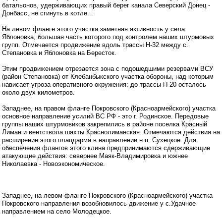
батальонов, удерживающих правый берег канала Северский Донец -
Донбасс, не сгинуть в котле...
На левом фланге этого участка заметная активность у села
Яблоновка, большая часть которого под контролем наших штурмовых
групп. Отмечается продвижение вдоль трассы Н-32 между с.
Степановка и Яблоновка на Бересток.
Этим продвижением отрезается зона с подошедшими резервами ВСУ
(район Степановка) от Клебанбыкского участка обороны, над которым
нависает угроза оперативного окружения: до трассы Н-20 осталось
около двух километров.
Западнее, на правом фланге Покровского (Красноармейского) участка
основное направление усилий ВС РФ - это г. Родинское. Передовые
группы наших штурмовиков закрепились в районе поселка Красный
Лиман и вентствола шахты Краснолиманская. Отмечаются действия на
расширение этого плацдарма в направлении н.п. Сухецкое. Для
обеспечения флангов этого клина предпринимаются сдерживающие
атакующие действия: севернее Маяк-Владимировка и южнее
Николаевка - Новоэкономическое.
Западнее, на левом фланге Покровского (Красноармейского) участка
Покровского направления возобновилось движение у с.Удачное
направлением на село Молодецкое.