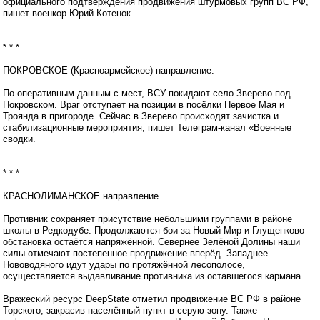
официального подтверждения продвижения штурмовых групп ВС РФ,
пишет военкор Юрий Котенок.
* * *
ПОКРОВСКОЕ (Красноармейское) направление.
По оперативным данным с мест, ВСУ покидают село Зверево под
Покровском. Враг отступает на позиции в посёлки Первое Мая и
Троянда в пригороде. Сейчас в Зверево происходят зачистка и
стабилизационные мероприятия, пишет Телеграм-канал «Военные
сводки.
* * *
КРАСНОЛИМАНСКОЕ направление.
Противник сохраняет присутствие небольшими группами в районе
школы в Редкодубе. Продолжаются бои за Новый Мир и Глущенково –
обстановка остаётся напряжённой. Севернее Зелёной Долины наши
силы отмечают постепенное продвижение вперёд. Западнее
Нововодяного идут удары по протяжённой лесополосе,
осуществляется выдавливание противника из оставшегося кармана.
Вражеский ресурс DeepState отметил продвижение ВС РФ в районе
Торского, закрасив населённый пункт в серую зону. Также