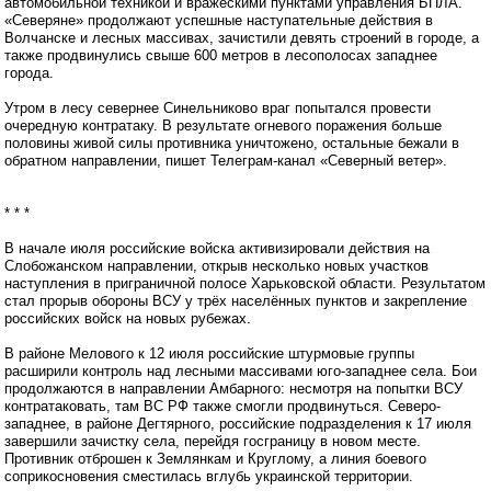
автомобильной техникой и вражескими пунктами управления БПЛА.
«Северяне» продолжают успешные наступательные действия в
Волчанске и лесных массивах, зачистили девять строений в городе, а
также продвинулись свыше 600 метров в лесополосах западнее
города.
Утром в лесу севернее Синельниково враг попытался провести
очередную контратаку. В результате огневого поражения больше
половины живой силы противника уничтожено, остальные бежали в
обратном направлении, пишет Телеграм-канал «Северный ветер».
* * *
В начале июля российские войска активизировали действия на
Слобожанском направлении, открыв несколько новых участков
наступления в приграничной полосе Харьковской области. Результатом
стал прорыв обороны ВСУ у трёх населённых пунктов и закрепление
российских войск на новых рубежах.
В районе Мелового к 12 июля российские штурмовые группы
расширили контроль над лесными массивами юго-западнее села. Бои
продолжаются в направлении Амбарного: несмотря на попытки ВСУ
контратаковать, там ВС РФ также смогли продвинуться. Северо-
западнее, в районе Дегтярного, российские подразделения к 17 июля
завершили зачистку села, перейдя госграницу в новом месте.
Противник отброшен к Землянкам и Круглому, а линия боевого
соприкосновения сместилась вглубь украинской территории.