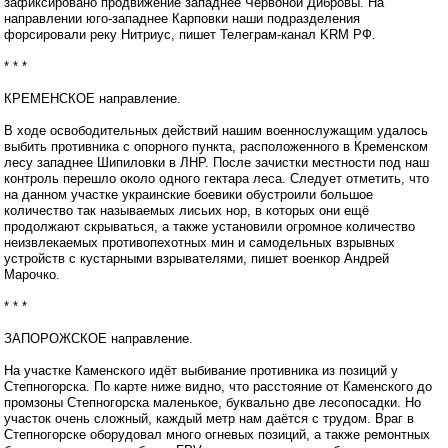
зафиксировано продвижение западнее Червоной Дибровы. На
направлении юго-западнее Карповки наши подразделения
форсировали реку Нитриус, пишет Телеграм-канал KRM РФ.
* * *
КРЕМЕНСКОЕ направление.
В ходе освободительных действий нашим военнослужащим удалось
выбить противника с опорного пункта, расположенного в Кременском
лесу западнее Шипиловки в ЛНР. После зачистки местности под наш
контроль перешло около одного гектара леса. Следует отметить, что
на данном участке украинские боевики обустроили большое
количество так называемых лисьих нор, в которых они ещё
продолжают скрываться, а также установили огромное количество
неизвлекаемых противопехотных мин и самодельных взрывных
устройств с кустарными взрывателями, пишет военкор Андрей
Марочко.
* * *
ЗАПОРОЖСКОЕ направление.
На участке Каменского идёт выбивание противника из позиций у
Степногорска. По карте ниже видно, что расстояние от Каменского до
промзоны Степногорска маленькое, буквально две лесопосадки. Но
участок очень сложный, каждый метр нам даётся с трудом. Враг в
Степногорске оборудовал много огневых позиций, а также ремонтных