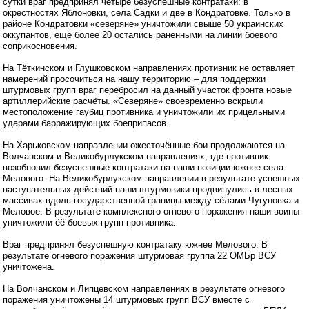
сутки враг предпринял четыре безуспешные контратаки: в
окрестностях Яблоновки, села Садки и две в Кондратовке. Только в
районе Кондратовки «северяне» уничтожили свыше 50 украинских
оккупантов, ещё более 20 остались раненными на линии боевого
соприкосновения.
На Тёткинском и Глушковском направлениях противник не оставляет
намерений просочиться на нашу территорию – для поддержки
штурмовых групп враг перебросил на данный участок фронта новые
артиллерийские расчёты. «Северяне» своевременно вскрыли
местоположение гаубиц противника и уничтожили их прицельными
ударами барражирующих боеприпасов.
На Харьковском направлении ожесточённые бои продолжаются на
Волчанском и Великобурлукском направлениях, где противник
возобновил безуспешные контратаки на наши позиции южнее села
Мелового. На Великобурлукском направлении в результате успешных
наступательных действий наши штурмовики продвинулись в лесных
массивах вдоль государственной границы между сёлами Чугуновка и
Меловое. В результате комплексного огневого поражения наши воины
уничтожили ёё боевых групп противника.
Враг предпринял безуспешную контратаку южнее Мелового. В
результате огневого поражения штурмовая группа 22 ОМБр ВСУ
уничтожена.
На Волчанском и Липцевском направлениях в результате огневого
поражения уничтожены 14 штурмовых групп ВСУ вместе с