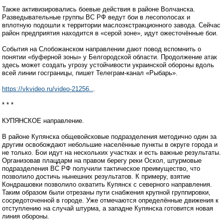
Также активизировались боевые действия в районе Волчанска.
Разведывательные группы ВС РФ ведут бои в лесополосах и
вплотную подошли к территории маслоэкстракционного завода. Сейчас
район предприятия находится в «серой зоне», идут ожесточённые бои.
События на Слобожанском направлении дают повод вспомнить о
понятии «буферной зоны» у Белгородской области. Продолжение атак
здесь может создать угрозу устойчивости украинской обороны вдоль
всей линии госграницы, пишет Телеграм-канал «Рыбарь».
https://vkvideo.ru/video-21256..
.
* * *
КУПЯНСКОЕ направление.
В районе Купянска общевойсковые подразделения методично один за
другим освобождают небольшие населённые пункты в округе города и
не только. Бои идут на нескольких участках и есть важные результаты.
Организовав плацдарм на правом берегу реки Оскол, штурмовые
подразделения ВС РФ получили тактическое преимущество, что
позволило достичь нынешних результатов. К примеру, взятие
Кондрашовки позволило охватить Купянск с северного направления.
Таким образом были отрезаны пути снабжения крупной группировки,
сосредоточенной в городе. Уже отмечаются определённые движения к
отступлению на случай штурма, а западне Купянска готовится новая
линия обороны.