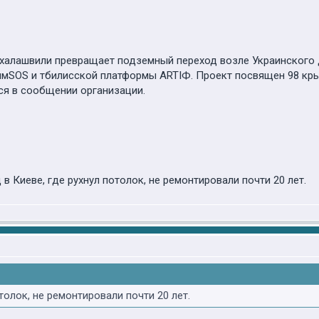
халашвили превращает подземный переход возле Украинского д
ымSOS и тбилисской платформы ARTIФ. Проект посвящен 98 кр
тся в сообщении организации.
в Киеве, где рухнул потолок, не ремонтировали почти 20 лет.
толок, не ремонтировали почти 20 лет.