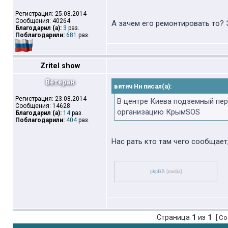
Регистрация: 25.08.2014
Сообщения: 40264
А зачем его ремонтировать то? 
Благодарил (а):
3
раз.
Поблагодарили:
681
раз.
Zritel show
Ветеран
вятич Нн писал(а):
Регистрация: 23.08.2014
В центре Киева подземный пе
Сообщения: 14628
организацию КрымSOS
Благодарил (а):
14
раз.
Поблагодарили:
404
раз.
Нас рать кто там чего сообщает
phpBB
[media]
Страница
1
из
1
[ Со