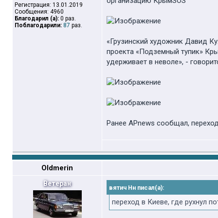
организацию КрымSOS
Регистрация: 13.01.2019
Сообщения: 4960
Благодарил (а):
0 раз.
Поблагодарили:
87
раз.
«Грузинский художник Давид Ку
проекта «Подземный тупик» Кр
удерживает в неволе», - говори
Ранее APnews сообщал, переход 
Oldmerin
Ветеран
вятич Нн писал(а):
переход в Киеве, где рухнул по