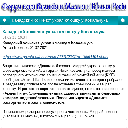
Канадский хоккеист украл клюшку у Ковальчука
Канадский хоккеист украл клюшку у Ковальчука
01.02.21, 19:34
Канадский хоккеист украл клюшку у Ковальчука
Антон Борисов 01.02.2021
https://www.gazeta.ru/sport/news/2021/02/01/n_15564404.shtml
Защитник рижского «Динамо» Джордан Мюррэй украл клюшку у
форварда омского «Авангарда» Ильи Ковальчука перед матчем
регулярного чемпионата Континентальной хоккейной лиги (КХЛ),
сообщает «Матч ТВ». По информации источника, канадец пробрался
в раздевалку соперников после утренней тренировки и забрал
клюшку. Игрок хотел спрятать ее на стадионе, но в итоге вынес ее из
«Арены Рига».
Злоумышленника удалось вычислить благодаря
камерам видеонаблюдения. После инцидента «Динамо»
расторгло контракт с хоккеистом.
В нынешнем розыгрыше регулярного чемпионата Мюррэй принял
участие в 11 матчах, в которых набрал 7 (1+6) очков.