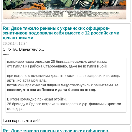
Re: Двое тяжело раненых украинских офицеров-
зенитчиков подорвали себя вместе с 12 российскими
десантниками
29.08.14, 12:34
С ФУПА. Впечатлило...
-----
например наша одесская 28 бригада несколько дней назад
отступила из района Старобешево, даже не вступив в бой!
при встрече с псковскими десантниками - наши запросили помощь
арты, но арта молчала.
потом они практически лицом к лицу столкнулись с рашистами.
Те
сказали, что они из Пскова и дали 4 часа на отход.
В итоге командир приказал отойти.
28 бригаду в Одессе встречали как героев, с укр. флагами и криками
молодцы..
Типа пароль что ли?
Re: Двое тяжело раненых украинских офицеров-