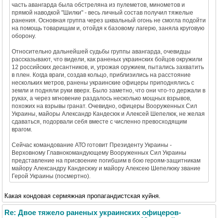
часть авангарда была обстреляна из пулеметов, минометов и
прямой наводкой "Шилки" - весь личный состав получил тяжелые
ранения. Основная группа через шквальный огонь не смогла подойти
на помощь товарищам и, отойдя к базовому лагерю, заняла круговую
оборону.
Относительно дальнейшей судьбы группы авангарда, очевидцы
рассказывают, что видели, как раненых украинских бойцов окружили
12 российских десантников, и, угрожая оружием, пытались захватить
в плен. Когда враги, создав кольцо, приблизились на расстояние
нескольких метров, ранены украинские офицеры приподнялись с
земли и подняли руки вверх. Было заметно, что они что-то держали в
руках, а через мгновение раздалось несколько мощных взрывов,
похожих на взрывы гранат. Очевидно, офицеры Вооруженных Сил
Украины, майоры Александр Кандесюк и Алексей Шепелюк, не желая
сдаваться, подорвали себя вместе с численно превосходящим
врагом.
Сейчас командование АТО готовит Президенту Украины -
Верховному Главнокомандующему Вооруженных Сил Украины
представление на присвоение погибшим в бою героям-защитникам
майору Александру Кандесюку и майору Алексею Шепелюку звание
Герой Украины (посмертно).
Какая кондовая сермяжная пропагандистская куйня.
Re: Двое тяжело раненых украинских офицеров-