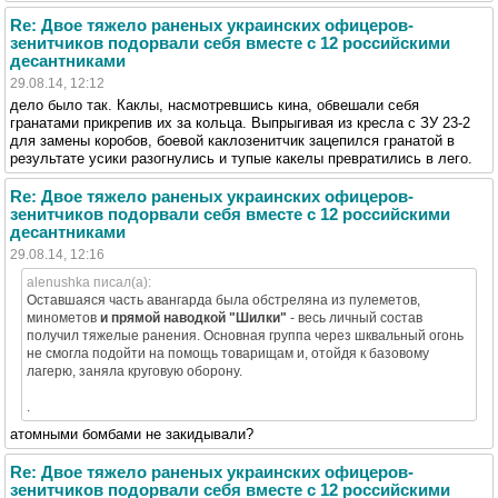
Re: Двое тяжело раненых украинских офицеров-
зенитчиков подорвали себя вместе с 12 российскими
десантниками
29.08.14, 12:12
дело было так. Каклы, насмотревшись кина, обвешали себя
гранатами прикрепив их за кольца. Выпрыгивая из кресла с ЗУ 23-2
для замены коробов, боевой каклозенитчик зацепился гранатой в
результате усики разогнулись и тупые какелы превратились в лего.
Re: Двое тяжело раненых украинских офицеров-
зенитчиков подорвали себя вместе с 12 российскими
десантниками
29.08.14, 12:16
alenushka писал(а):
Оставшаяся часть авангарда была обстреляна из пулеметов,
минометов
и прямой наводкой "Шилки"
- весь личный состав
получил тяжелые ранения. Основная группа через шквальный огонь
не смогла подойти на помощь товарищам и, отойдя к базовому
лагерю, заняла круговую оборону.
.
атомными бомбами не закидывали?
Re: Двое тяжело раненых украинских офицеров-
зенитчиков подорвали себя вместе с 12 российскими