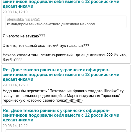
зенитчиков подорвали себя вместе с 12 российскими
десантниками
29.08.14, 12:19
alenushka писал(а):
командиром зенитно-ракетного дивизиона майором
Я чего-то не втыкаю???
Это что, тот самый хохлятский Бук нашелся???
Нахера хохлам там _зенитно-ракетный_ да еще дивизион??? Их что,
бомбят???
Re: Двое тяжело раненых украинских офицеров-
зенитчиков подорвали себя вместе с 12 российскими
десантниками
29.08.14, 12:20
Надо вам бы перечитать "Похождения бравого солдата Швейка" ту
главу, где вольноопределяющийся Марек выдумывал "прозапас"
героическую историю своего полка))))))))))))))
Re: Двое тяжело раненых украинских офицеров-
зенитчиков подорвали себя вместе с 12 российскими
десантниками
29.08.14, 12:22