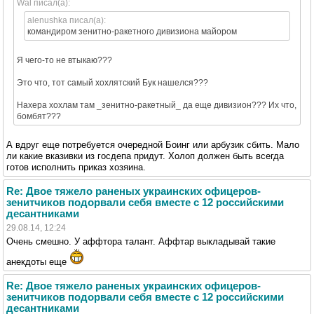
Wal писал(а):
alenushka писал(а):
командиром зенитно-ракетного дивизиона майором
Я чего-то не втыкаю???
Это что, тот самый хохлятский Бук нашелся???
Нахера хохлам там _зенитно-ракетный_ да еще дивизион??? Их что,
бомбят???
А вдруг еще потребуется очередной Боинг или арбузик сбить. Мало
ли какие вказивки из госдепа придут. Холоп должен быть всегда
готов исполнить приказ хозяина.
Re: Двое тяжело раненых украинских офицеров-
зенитчиков подорвали себя вместе с 12 российскими
десантниками
29.08.14, 12:24
Очень смешно. У аффтора талант. Аффтар выкладывай такие
анекдоты еще
Re: Двое тяжело раненых украинских офицеров-
зенитчиков подорвали себя вместе с 12 российскими
десантниками