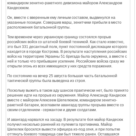
командиром зенитно-ракетного дивизиона майором Александром
Кандесюком.
Он, вместе с вверенным ему личным составом, выдвинулся на
указанные позиции. Совершив марш, зенитчики прибыли в место
расположения батальонной группы.
Тем временем через украинскую границу состоялся прорыв
российских войск со штатной боевой техникой. Как стало известно,
это был 331 десантный полк, пункт постоянной дислокации которого
находится в городе Кострома. В результате наступления российских
войск на территорию Украины 51 бригада была окружена, а вместе с
ней и только что прибывшее усиление. Российские войска сразу же
открыли огонь из всех имеющихся у них средств поражения.
По состоянию на вечер 25 августа большая часть батальонной
тактической группы была выведена из строя.
Поскольку выжить в таком аду шансов практически нет, было принято
решение идти на прорыв из окружения. Майор Александр Кандесюк
вместе с майором Алексеем Шепелюком, командиром зенитно-
ракетной батареи, возглавили авангард группы прорыва вместе со
своим отделением - сержантом и двумя солдатами.
И авангард нарвался на засаду. В результате боя майор Кандесюк
получил несколько ранений из пулемета противника. Майор
Шепелюк бросился вывести офицера из-под огня, и при попытке
оттянуть боевого товарища сам был тяжело ранен. Оставшаяся