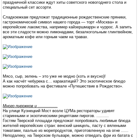
праздничной классики ждут хиты советского новогоднего стола и
специальный сет ассорти.
Сладкоежкам предложат традиционные рождественские пряники,
гастрономический символ нашего города — торт «Москва» и
европейские лакомства, например кайзершмаррн и чуррос. А запить
все эти сладости можно лимонадами, безалкогольным глинтвейном,
ароматным кофе или горным чаем на травах.
Мясо, сыр, зелень – это уже не модно (хоть и вкусно)!
А как насчёт чебурека с… каракатицей? Это экзотическое блюдо
можно попробовать на фестивале «Путешествие в Рождество».
Много пирожков и ................
На улице Кузнецкий Мост возле ЦУМа рестораторы удивят
старинными и экзотическими рецептами пирогов. ..........
Гостям Тверской площади предложат попробовать любимые блюда
жителей европейских стран: венский шницель, пасту с вялеными
томатами, паэлью из морепродуктов, приготовленную на огне ......
Неподалеку, на Тверском бульваре, можно отведать фри из батата с