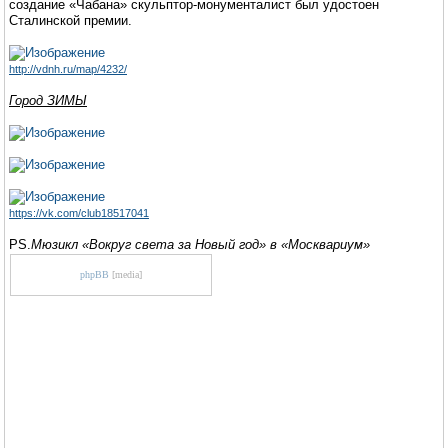
создание «Чабана» скульптор-монументалист был удостоен
Сталинской премии.
http://vdnh.ru/map/4232/
Город ЗИМЫ
https://vk.com/club18517041
PS.
Мюзикл «Вокруг света за Новый год» в «Москвариум»
phpBB
[media]