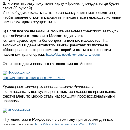
Для оплаты сразу покупайте карту «Тройка» (поездка тогда будет
стоит 36 рублей).
И не забудьте скачать на телефон схему карты метрополитена,
чтобы заранее строить маршруты и видеть все переходы, которые
вам необходимо осуществить.
3) Если все же вы больше любите наземный транспорт, автобусы,
троллейбусы и трамваи в Москве ходят часто.
Кстати, существует и более десяти ночных маршрутов! На
английском и даже китайском языках работает приложение
«Мосгорпасс», которое поможет перейти на ты с московским
наземным транспортом:
https://play.google.com/store/ ... rpass
Отличного дня и веселого путешествия по Москве!
https://vk.com/moscowseasons?w ... 15971
Кулинарные мастер-классы на зимнем фестивале!
Если посещать все кулинарные мастер-классы во время наших
фестивалей, то можно стать настоящими профессиональными
поварами!
«Путешествие в Рождество» в этом году приготовило для вас :
подробнее по ссылке
https://vk.com/moscowseasons?w ... 15960