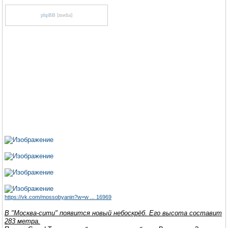
phpBB
[media]
https://vk.com/mossobyanin?w=w ... 16969
В "Москва-сити" появится новый небоскрёб. Его высота составит
283 метра.