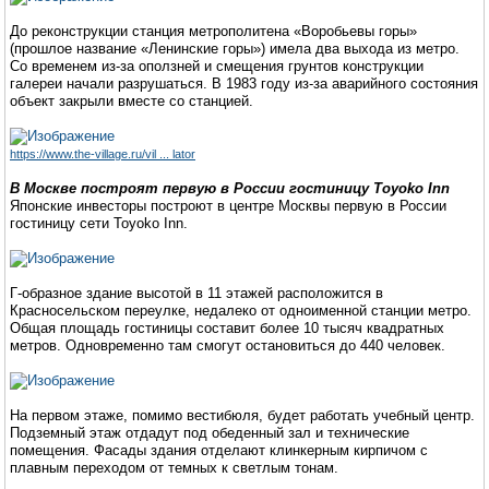
До реконструкции станция метрополитена «Воробьевы горы»
(прошлое название «Ленинские горы») имела два выхода из метро.
Со временем из-за оползней и смещения грунтов конструкции
галереи начали разрушаться. В 1983 году из-за аварийного состояния
объект закрыли вместе со станцией.
https://www.the-village.ru/vil ... lator
В Москве построят первую в России гостиницу Toyoko Inn
Японские инвесторы построют в центре Москвы первую в России
гостиницу сети Toyoko Inn.
Г-образное здание высотой в 11 этажей расположится в
Красносельском переулке, недалеко от одноименной станции метро.
Общая площадь гостиницы составит более 10 тысяч квадратных
метров. Одновременно там смогут остановиться до 440 человек.
На первом этаже, помимо вестибюля, будет работать учебный центр.
Подземный этаж отдадут под обеденный зал и технические
помещения. Фасады здания отделают клинкерным кирпичом с
плавным переходом от темных к светлым тонам.