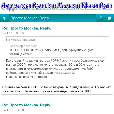
Просто Москва. Reply.
#
Re: Просто Москва. Reply.
14.12.18, 03:15
Из Москвы писал(а):
Беломор писал(а):
В СССР ОНА НЕ РАБОТАЛА 8 лет , при буржуинах 28 уже .
Разница есть ?
Как старший товарищ , который УЧИЛ жизни таких болванчиков как
вы при СССР , могу четко констатировать : 90-е и 00-е года - это
власть парт и комсомольских чинуш , с переводом ничейной
собственности в личный карман
/тех же коммуняг/
Поверь , я знаю , чего говорю.
Собянен не был в КПСС ? Ты чо втираешь ? Пиздаболище. Ну насчёт
лужковских . Ресин зам Лужка в команде , Бирюков ЖКХ .
Re: Просто Москва. Reply.
14.12.18, 14:10