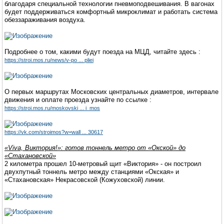
благодаря специальной технологии пневмоподвешивания. В вагонах
будет поддерживаться комфортный микроклимат и работать система
обеззараживания воздуха.
Подробнее о том, какими будут поезда на МЦД, читайте здесь :
https://stroi.mos.ru/news/v-po ... pliei
О первых маршрутах Московских центральных диаметров, интервале
движения и оплате проезда узнайте по ссылке :
https://stroi.mos.ru/moskovski ... i_mos
https://vk.com/stroimos?w=wall ... 30617
«Viva, Виктория!»: готов тоннель метро от «Окской» до
«Стахановской»
2 километра прошел 10-метровый щит «Виктория» - он построил
двухпутный тоннель метро между станциями «Окская» и
«Стахановская» Некрасовской (Кожуховской) линии.