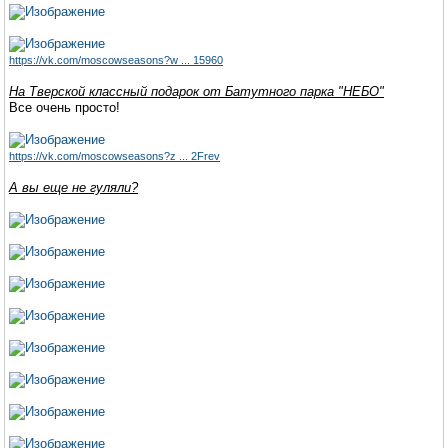
https://vk.com/moscowseasons?w ... 15960
На Тверской классный подарок от Батутного парка "НЕБО"
Все очень просто!
https://vk.com/moscowseasons?z ... 2Frev
А вы еще не гуляли?