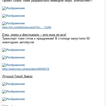
Проект Grand Tower разработало немецкое бюро. Впечатляет?
https://vk.com/infomoscow24?w= ... 71266
Елки, горки и фестивали – это еще не все!
Транспорт тоже готов к праздникам! В столице запустили 50
новогодних автобусов
https://www.mos.ru/news/item/49045073/
Лучший Город Земли