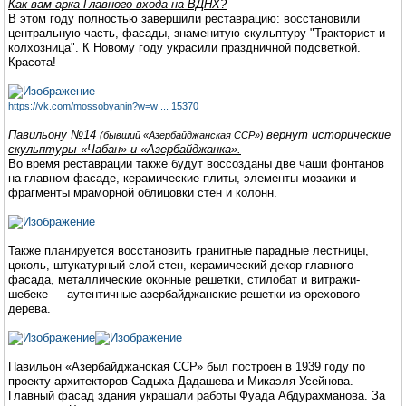
Как вам арка Главного входа на ВДНХ?
В этом году полностью завершили реставрацию: восстановили
центральную часть, фасады, знаменитую скульптуру "Тракторист и
колхозница". К Новому году украсили праздничной подсветкой.
Красота!
https://vk.com/mossobyanin?w=w ... 15370
Павильону №14
вернут исторические
(бывший «Азербайджанская ССР»)
скульптуры «Чабан» и «Азербайджанка».
Во время реставрации также будут воссозданы две чаши фонтанов
на главном фасаде, керамические плиты, элементы мозаики и
фрагменты мраморной облицовки стен и колонн.
Также планируется восстановить гранитные парадные лестницы,
цоколь, штукатурный слой стен, керамический декор главного
фасада, металлические оконные решетки, стилобат и витражи-
шебеке — аутентичные азербайджанские решетки из орехового
дерева.
Павильон «Азербайджанская ССР» был построен в 1939 году по
проекту архитекторов Садыха Дадашева и Микаэля Усейнова.
Главный фасад здания украшали работы Фуада Абдурахманова. За