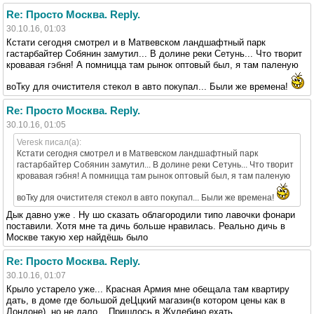
Re: Просто Москва. Reply.
30.10.16, 01:03
Кстати сегодня смотрел и в Матвевском ландшафтный парк
гастарбайтер Собянин замутил... В долине реки Сетунь... Что творит
кровавая гэбня! А помницца там рынок оптовый был, я там паленую
воТку для очистителя стекол в авто покупал... Были же времена!
Re: Просто Москва. Reply.
30.10.16, 01:05
Veresk писал(а):
Кстати сегодня смотрел и в Матвевском ландшафтный парк
гастарбайтер Собянин замутил... В долине реки Сетунь... Что творит
кровавая гэбня! А помницца там рынок оптовый был, я там паленую
воТку для очистителя стекол в авто покупал... Были же времена!
Дык давно уже . Ну шо сказать облагородили типо лавочки фонари
поставили. Хотя мне та дичь больше нравилась. Реально дичь в
Москве такую хер найдёшь было
Re: Просто Москва. Reply.
30.10.16, 01:07
Крыло устарело уже... Красная Армия мне обещала там квартиру
дать, в доме где большой деЦцкий магазин(в котором цены как в
Лондоне), но не дало... Пришлось в Жулебино ехать...