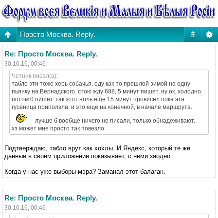
Просто Москва. Reply.
#
Re: Просто Москва. Reply.
30.10.16, 00:46
Четник писал(а):
табло эти тоже херь собачья. еду как-то прошлой зимой на одну
пьянку на Вернадского. стою жду 688, 5 минут пишет, ну ок. холодно.
потом 0 пишет. так этот ноль еще 15 минут провисел пока эта
гусеница приползла. и это еще на конечной, в начале маршрута.
лучше б вообще ничего не писали, только обнадеживают.
хз может мне просто так повезло.
Подтверждаю, табло врут как хохлы. И Яндекс, который те же
данные в своем приложении показывает, с ними заодно.
Когда у нас уже выборы мэра? Заманал этот балаган.
Re: Просто Москва. Reply.
30.10.16, 00:46