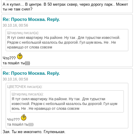
А я купил... В центре. В 50 метрах сквер, через дорогу парк.. Может
ты не там снял?
Re: Просто Москва. Reply.
30.10.16, 00:56
Штирлиц писал(а):
Я тут снял квартирку. На районе. Ну так . Для турыстки известной.
Рядом с небольшой казалось бы дорогой. Гул шум вонь. Не . Не
нравиццо от слова совсем
Что???
та пошёл ты))))
Re: Просто Москва. Reply.
30.10.16, 00:58
ЦВЕТОЧЕК писал(а):
Штирлиц писал(а):
Я тут снял квартирку. На районе. Ну так . Для турыстки
известной. Рядом с небольшой казалось бы дорогой. Гул шум
вонь. Не . Не нравиццо от слова совсем
Что???
та пошёл ты))))
Зая. Ты же инкогнито. Глупенькая.