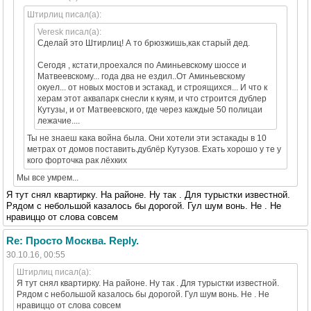
Штирлиц писал(а):
Veresk писал(а):
Сделай это Штирлиц! А то брюзжишь,как старый дед.
Сегодя , кстати,проехался по Аминьевскому шоссе и
Матвеевскому... года два не ездил..От Аминьевскому
окуел... от новых мостов и эстакад, и строящихся... И что к
херам этот аквапарк снесли к куям, и что строится дублер
Кутузы, и от Матвеевского, где через каждые 50 полицаи
лежачие....
Ты не знаеш кака война была. Они хотели эти эстакады в 10
метрах от домов поставить.дублёр Кутузов. Ехать хорошо у те у
кого форточка рак лёхких
Мы все умрем...
Я тут снял квартирку. На районе. Ну так . Для турыстки известной.
Рядом с небольшой казалось бы дорогой. Гул шум вонь. Не . Не
нравиццо от слова совсем
Re: Просто Москва. Reply.
30.10.16, 00:55
Штирлиц писал(а):
Я тут снял квартирку. На районе. Ну так . Для турыстки известной.
Рядом с небольшой казалось бы дорогой. Гул шум вонь. Не . Не
нравиццо от слова совсем