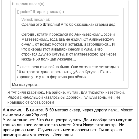
Штирлиц писал(а):
][quote="Штирлиц писал(а):
Veresk писал(а):
Сделай это Штирлиц! А то брюзжишь,как старый дед.
Сегодя , кстати,проехался по Аминьевскому шоссе и
Матвеевскому... года два не ездил..От Аминьевскому
окуел... от новых мостов и эстакад, и строящихся... И
что к херам этот аквапарк снесли к куям, и что
строится дублер Кутузы, и от Матвеевского, где через
каждые 50 полицаи лежачие....
Ты не знаеш кака война была. Они хотели эти эстакады в
10 метрах от домов поставить.дублёр Кутузов. Ехать
хорошо у те у кого форточка рак лёхких
Мы все умрем...
Я тут снял квартирку. На районе. Ну так . Для турыстки известной.
Рядом с небольшой казалось бы дорогой. Гул шум вонь. Не . Не
нравиццо от слова совсем
А я купил... В центре. В 50 метрах сквер, через дорогу парк.. Может
ты не там снял?[/quote]
У меня танка нет. Что бы в центре купить. Да и вообще это могут не
только лиш все мало кто это может. Хотя Накуя этот центр . Не
нравиццо он мне . Скученность места совсем нет. Ты на крыло
посмотри или матвеевку . Леса одни