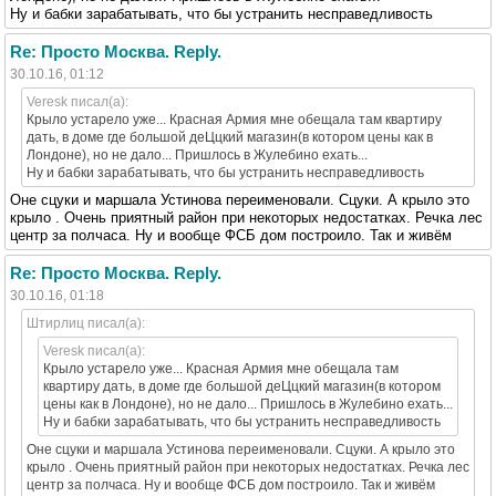
Ну и бабки зарабатывать, что бы устранить несправедливость
Re: Просто Москва. Reply.
30.10.16, 01:12
Veresk писал(а):
Крыло устарело уже... Красная Армия мне обещала там квартиру
дать, в доме где большой деЦцкий магазин(в котором цены как в
Лондоне), но не дало... Пришлось в Жулебино ехать...
Ну и бабки зарабатывать, что бы устранить несправедливость
Оне сцуки и маршала Устинова переименовали. Сцуки. А крыло это
крыло . Очень приятный район при некоторых недостатках. Речка лес
центр за полчаса. Ну и вообще ФСБ дом построило. Так и живём
Re: Просто Москва. Reply.
30.10.16, 01:18
Штирлиц писал(а):
Veresk писал(а):
Крыло устарело уже... Красная Армия мне обещала там
квартиру дать, в доме где большой деЦцкий магазин(в котором
цены как в Лондоне), но не дало... Пришлось в Жулебино ехать...
Ну и бабки зарабатывать, что бы устранить несправедливость
Оне сцуки и маршала Устинова переименовали. Сцуки. А крыло это
крыло . Очень приятный район при некоторых недостатках. Речка лес
центр за полчаса. Ну и вообще ФСБ дом построило. Так и живём