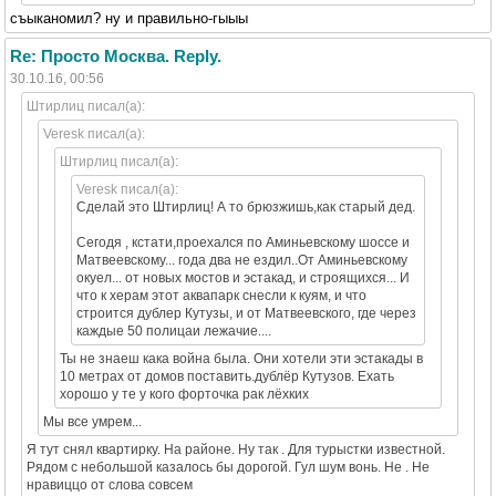
съыканомил? ну и правильно-гыыы
Re: Просто Москва. Reply.
30.10.16, 00:56
Штирлиц писал(а):
Veresk писал(а):
Штирлиц писал(а):
Veresk писал(а):
Сделай это Штирлиц! А то брюзжишь,как старый дед.
Сегодя , кстати,проехался по Аминьевскому шоссе и
Матвеевскому... года два не ездил..От Аминьевскому
окуел... от новых мостов и эстакад, и строящихся... И
что к херам этот аквапарк снесли к куям, и что
строится дублер Кутузы, и от Матвеевского, где через
каждые 50 полицаи лежачие....
Ты не знаеш кака война была. Они хотели эти эстакады в
10 метрах от домов поставить.дублёр Кутузов. Ехать
хорошо у те у кого форточка рак лёхких
Мы все умрем...
Я тут снял квартирку. На районе. Ну так . Для турыстки известной.
Рядом с небольшой казалось бы дорогой. Гул шум вонь. Не . Не
нравиццо от слова совсем