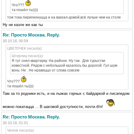
Что???
та пошёл ты))))
тож тока пирипихнуцца и на вакзал-домой,всё лучше чем на столе
Ну не казле же как ты
Re: Просто Москва. Reply.
30.10.16, 00:59
ЦВЕТОЧЕК писал(а):
Штирлиц писал(а):
Я тут снял квартирку. На районе. Ну так . Для турыстки
известной. Рядом с небольшой казалось бы дорогой. Гул шум
вонь. Не . Не нравиццо от слова совсем
Что???
та пошёл ты))))
Там за то родники есть, и на лыжах горных с байдаркой и лисапедом
можно покатацца ... В шаговой доступности, почти.б!п!
Re: Просто Москва. Reply.
30.10.16, 01:01
Veresk писал(а):