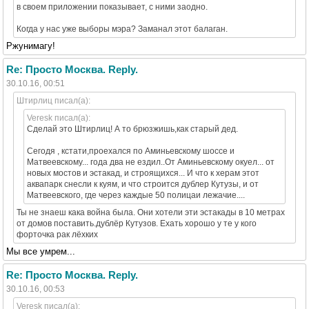
в своем приложении показывает, с ними заодно.
Когда у нас уже выборы мэра? Заманал этот балаган.
Ржунимагу!
Re: Просто Москва. Reply.
30.10.16, 00:51
Штирлиц писал(а):
Veresk писал(а):
Сделай это Штирлиц! А то брюзжишь,как старый дед.
Сегодя , кстати,проехался по Аминьевскому шоссе и
Матвеевскому... года два не ездил..От Аминьевскому окуел... от
новых мостов и эстакад, и строящихся... И что к херам этот
аквапарк снесли к куям, и что строится дублер Кутузы, и от
Матвеевского, где через каждые 50 полицаи лежачие....
Ты не знаеш кака война была. Они хотели эти эстакады в 10 метрах
от домов поставить.дублёр Кутузов. Ехать хорошо у те у кого
форточка рак лёхких
Мы все умрем...
Re: Просто Москва. Reply.
30.10.16, 00:53
Veresk писал(а):