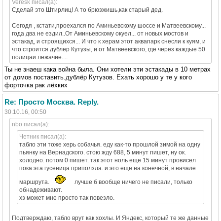
Veresk писал(а):
Сделай это Штирлиц! А то брюзжишь,как старый дед.
Сегодя , кстати,проехался по Аминьевскому шоссе и Матвеевскому...
года два не ездил..От Аминьевскому окуел... от новых мостов и
эстакад, и строящихся... И что к херам этот аквапарк снесли к куям, и
что строится дублер Кутузы, и от Матвеевского, где через каждые 50
полицаи лежачие....
Ты не знаеш кака война была. Они хотели эти эстакады в 10 метрах
от домов поставить.дублёр Кутузов. Ехать хорошо у те у кого
форточка рак лёхких
Re: Просто Москва. Reply.
30.10.16, 00:50
nbo писал(а):
Четник писал(а):
табло эти тоже херь собачья. еду как-то прошлой зимой на одну
пьянку на Вернадского. стою жду 688, 5 минут пишет, ну ок.
холодно. потом 0 пишет. так этот ноль еще 15 минут провисел
пока эта гусеница приползла. и это еще на конечной, в начале
маршрута.
лучше б вообще ничего не писали, только
обнадеживают.
хз может мне просто так повезло.
Подтверждаю, табло врут как хохлы. И Яндекс, который те же данные