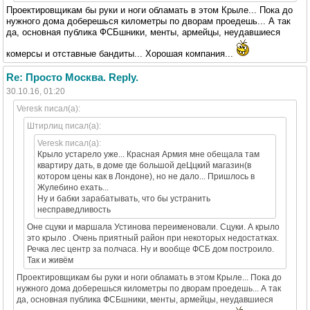
Проектировщикам бы руки и ноги обламать в этом Крыле... Пока до
нужного дома доберешься километры по дворам проедешь... А так
да, основная публика ФСБшники, менты, армейцы, неудавшиеся
комерсы и отставные бандиты... Хорошая компания...
Re: Просто Москва. Reply.
30.10.16, 01:20
Veresk писал(а):
Штирлиц писал(а):
Veresk писал(а):
Крыло устарело уже... Красная Армия мне обещала там
квартиру дать, в доме где большой деЦцкий магазин(в
котором цены как в Лондоне), но не дало... Пришлось в
Жулебино ехать...
Ну и бабки зарабатывать, что бы устранить
несправедливость
Оне сцуки и маршала Устинова переименовали. Сцуки. А крыло
это крыло . Очень приятный район при некоторых недостатках.
Речка лес центр за полчаса. Ну и вообще ФСБ дом построило.
Так и живём
Проектировщикам бы руки и ноги обламать в этом Крыле... Пока до
нужного дома доберешься километры по дворам проедешь... А так
да, основная публика ФСБшники, менты, армейцы, неудавшиеся