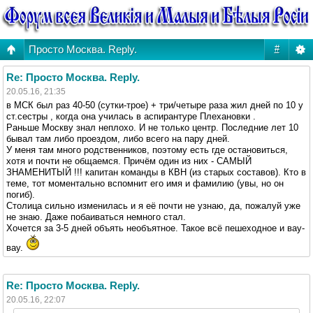
Просто Москва. Reply.
#
Re: Просто Москва. Reply.
20.05.16, 21:35
в МСК был раз 40-50 (сутки-трое) + три/четыре раза жил дней по 10 у
ст.сестры , когда она училась в аспирантуре Плехановки .
Раньше Москву знал неплохо. И не только центр. Последние лет 10
бывал там либо проездом, либо всего на пару дней.
У меня там много родственников, поэтому есть где остановиться,
хотя и почти не общаемся. Причём один из них - САМЫЙ
ЗНАМЕНИТЫЙ !!! капитан команды в КВН (из старых составов). Кто в
теме, тот моментально вспомнит его имя и фамилию (увы, но он
погиб).
Столица сильно изменилась и я её почти не узнаю, да, пожалуй уже
не знаю. Даже побаиваться немного стал.
Хочется за 3-5 дней объять необъятное. Такое всё пешеходное и вау-
вау.
Re: Просто Москва. Reply.
20.05.16, 22:07