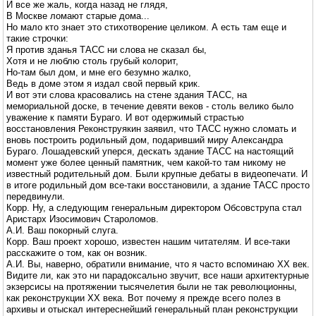
И все же жаль, когда назад не глядя,
В Москве ломают старые дома...
Но мало кто знает это стихотворение целиком. А есть там еще и
такие строчки:
Я против зданья ТАСС ни слова не сказал бы,
Хотя и не люблю столь грубый колорит,
Но-там был дом, и мне его безумно жалко,
Ведь в доме этом я издал свой первый крик.
И вот эти слова красовались на стене здания ТАСС, на
мемориальной доске, в течение девяти веков - столь велико было
уважение к памяти Бураго. И вот одержимый страстью
восстановления Реконструякин заявил, что ТАСС нужно сломать и
вновь построить родильный дом, подаривший миру Александра
Бураго. Лошадевский уперся, дескать здание ТАСС на настоящий
момент уже более ценный памятник, чем какой-то там никому не
известный родительный дом. Были крупные дебаты в видеопечати. И
в итоге родильный дом все-таки восстановили, а здание ТАСС просто
передвинули.
Корр. Ну, а следующим генеральным директором Обсовструпа стал
Аристарх Изосимович Староломов.
А.И. Ваш покорный слуга.
Корр. Ваш проект хорошо, известен нашим читателям. И все-таки
расскажите о том, как он возник.
А.И. Вы, наверно, обратили внимание, что я часто вспоминаю XX век.
Видите ли, как это ни парадоксально звучит, все наши архитектурные
экзерсисы на протяжении тысячелетия были не так революционны,
как реконструкции XX века. Вот почему я прежде всего полез в
архивы и отыскал интереснейший генеральный план реконструкции