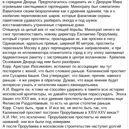
в середине Дворца. Предполагалось соединить их с Дворцом Мира
огромными светящимися гирляндами. Минохрапу был симпатичен
Вавилонюк своим безразличием как к древним зданиям, так и к
изобилию переломовских шаров, которые фанатикам охраны
памятников удавалось разбирать иногда и под шумок
восстанавливать утраченные старинные дома.
Отвыкнув за целый век от настоящей борьбы, Минохрап ничего не
смог противопоставить новому директору Евлампию Прорубаеву,
который строил проспекты, прокладывая их, как просеки в лесу.
Одинаковые, идеально прямые, шириной 90 метров, проспекты
пересекали Москву в двух перпендикулярных направлениях, и при
взгляде из иллюминатора планетолета город в эту эпоху напоминал
бадминтонную ракетку с застрявшим в центре воланчиком - Кремлем.
Основание Дворца над ним было разобрано.
Корр. Аристрах Изосимович, вспомнил по ассоциации: мы тут
поспорили с женой, что было сломано раньше. Калининский проспект
или Сухарева башня. Она утверждает, что башня, причем, намного
раньше - я же уверен в обратном. Думаю, что ваше мнение будет
интересно узнать и читателям нашего еженедельника.
А.И. Видите ли, я тоже не способен удержать в памяти всю историю
московской архитектуры, но давайте попробуем порассуждать. Эпоха
башен это XXII век, а все древние проспекты были уничтожены еще
Феликсом Раздолбаевым, то есть на целое столетие раньше.
Корр. Стало быть, прав я. И все же, не могло быть так, что
Калининский проспект построен Прорубаевым в XXIV-XXV веках?
А.И. Нет, это исключено. Прорубаевские проспекты не имели
названий, они все были под номерами.
А после Прорубаева в московском строительстве наступил долгий