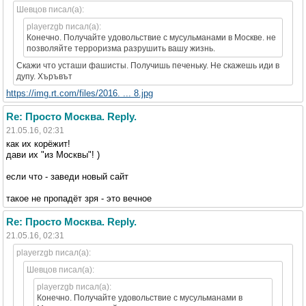
Шевцов писал(а):
playerzgb писал(а):
Конечно. Получайте удовольствие с мусульманами в Москве. не
позволяйте терроризма разрушить вашу жизнь.
Скажи что усташи фашисты. Получишь печеньку. Не скажешь иди в
дупу. Хъръвът
https://img.rt.com/files/2016. ... 8.jpg
Re: Просто Москва. Reply.
21.05.16, 02:31
как их корёжит!
дави их "из Москвы"! )
если что - заведи новый сайт
такое не пропадёт зря - это вечное
Re: Просто Москва. Reply.
21.05.16, 02:31
playerzgb писал(а):
Шевцов писал(а):
playerzgb писал(а):
Конечно. Получайте удовольствие с мусульманами в