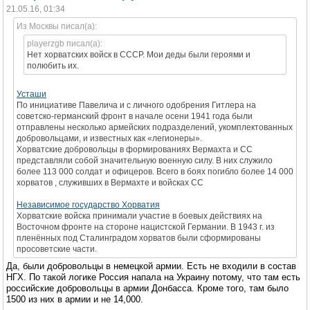
21.05.16, 01:34
Из Москвы писал(а):
playerzgb писал(а):
Нет хорватских войск в СССР. Мои деды были героями и
полюбить их.
Усташи
По инициативе Павелича и с личного одобрения Гитлера на
советско-германский фронт в начале осени 1941 года были
отправлены несколько армейских подразделений, укомплектованных
добровольцами, и известных как «легионеры».
Хорватские добровольцы в формированиях Вермахта и СС
представляли собой значительную военную силу. В них служило
более 113 000 солдат и офицеров. Всего в боях погибло более 14 000
хорватов , служивших в Вермахте и войсках СС
Независимое государство Хорватия
Хорватские войска принимали участие в боевых действиях на
Восточном фронте на стороне нацистской Германии. В 1943 г. из
пленённых под Сталинградом хорватов были сформированы
просоветские части.
Да, были добровольцы в немецкой армии. Есть не входили в состав
НГХ. По такой логике Россия напала на Украину потому, что там есть
российские добровольцы в армии Донбасса. Кроме того, там было
1500 из них в армии и не 14,000.