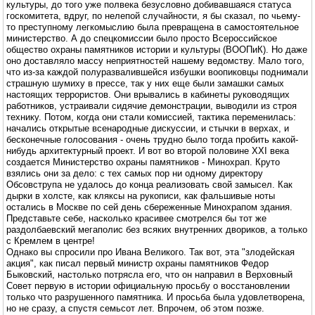
культуры, до того уже полвека безусловно добивавшаяся статуса
госкомитета, вдруг, по нелепой случайности, я бы сказал, по чьему-
то преступному легкомыслию была превращена в самостоятельное
министерство. А до спецкомиссии было просто Всероссийское
общество охраны памятников истории и культуры (ВООПиК). Но даже
оно доставляло массу неприятностей нашему ведомству. Мало того,
что из-за каждой полуразвалившейся избушки воопиковцы поднимали
страшную шумиху в прессе, так у них еще были замашки самых
настоящих террористов. Они врывались в кабинеты руководящих
работников, устраивали сидячие демонстрации, выводили из строя
технику. Потом, когда они стали комиссией, тактика переменилась:
начались открытые всенародные дискуссии, и стычки в верхах, и
бесконечные голосования - очень трудно было тогда пробить какой-
нибудь архитектурный проект. И вот во второй половине XXI века
создается Министерство охраны памятников - Минохрап. Круто
взялись они за дело: с тех самых пор ни одному директору
Обсовструпа не удалось до конца реализовать свой замысел. Как
дырки в холсте, как кляксы на рукописи, как фальшивые ноты
остались в Москве по сей день сбереженные Минохрапом здания.
Представьте себе, насколько красивее смотрелся бы тот же
раздолбаевский мегаполис без всяких внутренних двориков, а только
с Кремлем в центре!
Однако вы спросили про Ивана Великого. Так вот, эта "злодейская
акция", как писал первый министр охраны памятников Федор
Быковский, настолько потрясла его, что он направил в Верховный
Совет первую в истории официальную просьбу о восстановлении
только что разрушенного памятника. И просьба была удовлетворена,
но не сразу, а спустя семьсот лет. Впрочем, об этом позже.