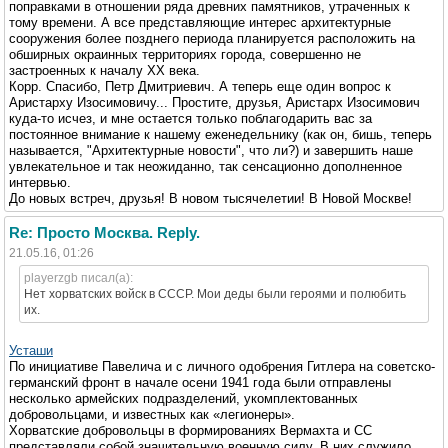
поправками в отношении ряда древних памятников, утраченных к
тому времени. А все представляющие интерес архитектурные
сооружения более позднего периода планируется расположить на
обширных окраинных территориях города, совершенно не
застроенных к началу XX века.
Корр. Спасибо, Петр Дмитриевич. А теперь еще один вопрос к
Аристарху Изосимовичу... Простите, друзья, Аристарх Изосимович
куда-то исчез, и мне остается только поблагодарить вас за
постоянное внимание к нашему еженедельнику (как он, бишь, теперь
называется, "Архитектурные новости", что ли?) и завершить наше
увлекательное и так неожиданно, так сенсационно дополненное
интервью.
До новых встреч, друзья! В новом тысячелетии! В Новой Москве!
Re: Просто Москва. Reply.
21.05.16, 01:26
playerzgb писал(а):
Нет хорватских войск в СССР. Мои деды были героями и полюбить
их.
Усташи
По инициативе Павелича и с личного одобрения Гитлера на советско-
германский фронт в начале осени 1941 года были отправлены
несколько армейских подразделений, укомплектованных
добровольцами, и известных как «легионеры».
Хорватские добровольцы в формированиях Вермахта и СС
представляли собой значительную военную силу. В них служило