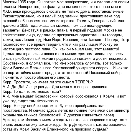
Москвы 1935 года. Он потряс мое воображение, и я сделал его своим
планом. Невероятно, но факт: для выполнения этого плана мне в
XXIX веке приходилось сносить не только дома, восстановленные
Реконструякиным, но и целый ряд зданий, простоявших века под
охраной небезызвестного министерства. То есть, Генеральный план
далекого 1935 года оказался смелее, чем все последующие
варианты. Действуя в рамках плана, я первый подарил Москве ее
собственное лицо, сделал ее прекрасным одностильным городом,
таким, как Ленинград, Нью-Йорк, Венеция, или Ташкент. Правда, Петр
Козеловский все время твердит, что я как раз лишил Москву ее
настоящего пестрого лица. Ох, как он мешал мне, этот министр!
Целых полтора века я воюю с его министерством, используя весь
опыт, приобретенный моими предшественниками, и достиг немалого.
Собственно, я сломал все, что мне хотелось сломать, вот только
Храм Василия Блаженного Козеловский ухитрился сберечь. И как же
он портит облик моего города, этот допотопный Покровский собор!
Поймите, я просто обязан его снести.
Корр. Простите, но имеет ли это смысл ТЕПЕРЬ?
А.И. Да. Да! И еще раз да. Для меня это вопрос принципа.
Корр. Тогда что же мешает вам?
А.И. Мне мешает Козеловский, который обосновался в Храме, и вот
уже год сидит там безвылазно...
Корр. Я веду свой репортаж из бункера преобразователя
пространства. И сейчас здесь легок на помине появился сам министр
охраны памятников Козеловский. Я должен извиниться перед
Аристархом Изосимовичем и задать несколько вопросов этому тоже
очень знаменитому архитектору. Петр Дмитриевич, как вы решились
оставить Храм Василия Блаженного на произвол судьбы?