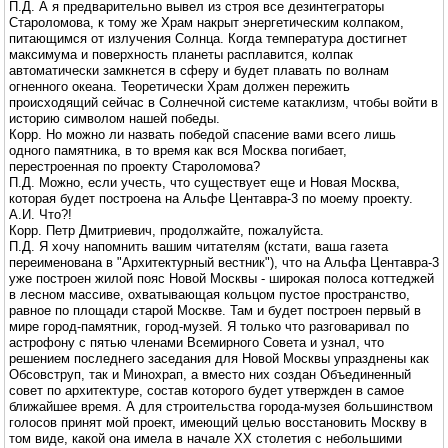
П.Д. А я предварительно вывел из строя все дезинтеграторы
Староломова, к тому же Храм накрыт энергетическим колпаком,
питающимся от излучения Солнца. Когда температура достигнет
максимума и поверхность планеты расплавится, колпак
автоматически замкнется в сферу и будет плавать по волнам
огненного океана. Теоретически Храм должен пережить
происходящий сейчас в Солнечной системе катаклизм, чтобы войти в
историю символом нашей победы.
Корр. Но можно ли назвать победой спасение вами всего лишь
одного памятника, в то время как вся Москва погибает,
перестроенная по проекту Староломова?
П.Д. Можно, если учесть, что существует еще и Новая Москва,
которая будет построена на Альфе Центавра-3 по моему проекту.
А.И. Что?!
Корр. Петр Дмитриевич, продолжайте, пожалуйста.
П.Д. Я хочу напомнить вашим читателям (кстати, ваша газета
переименована в "Архитектурный вестник"), что на Альфа Центавра-3
уже построен жилой пояс Новой Москвы - широкая полоса коттеджей
в лесном массиве, охватывающая кольцом пустое пространство,
равное по площади старой Москве. Там и будет построен первый в
мире город-памятник, город-музей. Я только что разговаривал по
астрофону с пятью членами Всемирного Совета и узнал, что
решением последнего заседания для Новой Москвы упразднены как
Обсовструп, так и Минохрап, а вместо них создан Объединенный
совет по архитектуре, состав которого будет утвержден в самое
ближайшее время. А для строительства города-музея большинством
голосов принят мой проект, имеющий целью восстановить Москву в
том виде, какой она имела в начале XX столетия с небольшими