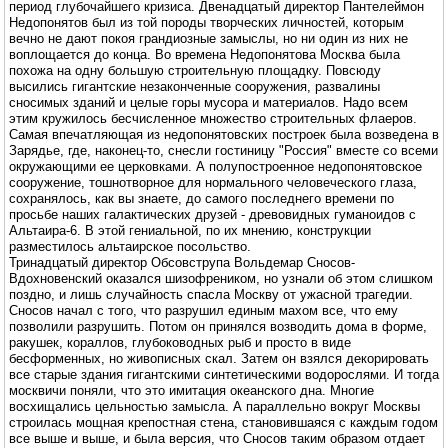
период глубочайшего кризиса. Двенадцатый директор Пантелеймон
Недопонятов был из той породы творческих личностей, которым
вечно не дают покоя грандиозные замыслы, но ни один из них не
воплощается до конца. Во времена Недопонятова Москва была
похожа на одну большую строительную площадку. Повсюду
высились гигантские незаконченные сооружения, развалины
сносимых зданий и целые горы мусора и материалов. Надо всем
этим кружилось бесчисленное множество строительных флаеров.
Самая впечатляющая из недопонятовских построек была возведена в
Зарядье, где, наконец-то, снесли гостиницу "Россия" вместе со всеми
окружающими ее церковками. А полупостроенное недопонятовское
сооружение, тошнотворное для нормального человеческого глаза,
сохранялось, как вы знаете, до самого последнего времени по
просьбе наших галактических друзей - древовидных гуманоидов с
Альтаира-6. В этой гениальной, по их мнению, конструкции
разместилось альтаирское посольство.
Тринадцатый директор Обсовструпа Вольдемар Сносов-
Вдохновенский оказался шизофреником, но узнали об этом слишком
поздно, и лишь случайность спасла Москву от ужасной трагедии.
Сносов начал с того, что разрушил единым махом все, что ему
позволили разрушить. Потом он принялся возводить дома в форме,
ракушек, кораллов, глубоководных рыб и просто в виде
бесформенных, но живописных скал. Затем он взялся декорировать
все старые здания гигантскими синтетическими водорослями. И тогда
москвичи поняли, что это имитация океанского дна. Многие
восхищались цельностью замысла. А параллельно вокруг Москвы
строилась мощная крепостная стена, становившаяся с каждым годом
все выше и выше, и была версия, что Сносов таким образом отдает