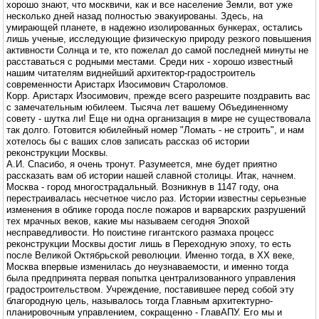
хорошо знают, что москвичи, как и все население Земли, вот уже
несколько дней назад полностью эвакуированы. Здесь, на
умирающей планете, в надежно изолированных бункерах, остались
лишь ученые, исследующие физическую природу резкого повышения
активности Солнца и те, кто пожелал до самой последней минуты не
расставаться с родными местами. Среди них - хорошо известный
нашим читателям виднейший архитектор-градостроитель
современности Аристарх Изосимович Староломов.
Корр. Аристарх Изосимович, прежде всего разрешите поздравить вас
с замечательным юбилеем. Тысяча лет вашему Объединенному
совету - шутка ли! Еще ни одна организация в мире не существовала
так долго. Готовится юбилейный номер "Ломать - не строить", и нам
хотелось бы с ваших слов записать рассказ об истории
реконструкции Москвы.
А.И. Спасибо, я очень тронут. Разумеется, мне будет приятно
рассказать вам об истории нашей славной столицы. Итак, начнем.
Москва - город многострадальный. Возникнув в 1147 году, она
перестраивалась несчетное число раз. Истории известны серьезные
изменения в облике города после пожаров и варварских разрушений
тех мрачных веков, какие мы называем сегодня Эпохой
несправедливости. Но поистине гигантского размаха процесс
реконструкции Москвы достиг лишь в Переходную эпоху, то есть
после Великой Октябрьской революции. Именно тогда, в XX веке,
Москва впервые изменилась до неузнаваемости, и именно тогда
была предпринята первая попытка централизованного управления
градостроительством. Учреждение, поставившее перед собой эту
благородную цель, называлось тогда Главным архитектурно-
планировочным управлением, сокращенно - ГлавАПУ. Его мы и