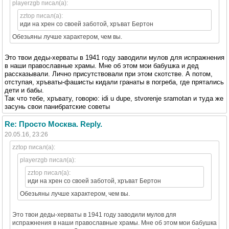
playerzgb писал(а):
zztop писал(а):
иди на хрен со своей заботой, хръват Бертон
Обезьяны лучше характером, чем вы.
Это твои деды-херваты в 1941 году заводили мулов для испражнения
в наши православные храмы. Мне об этом мои бабушка и дед
рассказывали. Лично присутствовали при этом скотстве. А потом,
отступая, хръваты-фашисты кидали гранаты в погреба, где прятались
дети и бабы.
Так что тебе, хръвату, говорю: idi u dupe, stvorenje sramotan и туда же
засунь свои панибратские советы
Re: Просто Москва. Reply.
20.05.16, 23:26
zztop писал(а):
playerzgb писал(а):
zztop писал(а):
иди на хрен со своей заботой, хръват Бертон
Обезьяны лучше характером, чем вы.
Это твои деды-херваты в 1941 году заводили мулов для
испражнения в наши православные храмы. Мне об этом мои бабушка