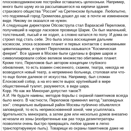
плосковоздвиженские постройки оставались целехоньки. Например,
много было шуму из-за рассыпавшегося на кирпичи здания
страхового общества "Россия" на Сретенском бульваре. Любопытно,
что подземный город Громилова дошел до нас в почти не измененном
виде. Никому он оказался не нужен.
А следующим директором Обсовструпа стал Варахасий Переломов,
получивший в народе ласковое прозвище Шарик. Он был маленький,
толстенький, лысый и не ходил, а словно катался по полу. И дома он
строил под стать себе. Это была эпоха восхищения дальним
космосом, эпоха освоения планет и первых контактов с внеземными
цивилизациями, и проект Переломова назывался "Космическая
феерия". Все здания в Москве были сделаны в форме шаров и
символизировали собою великое множество обитаемых планет.
Кроме того, Переломов был автором концепции глубокого
обновления, то есть взамен снесенного, скажем, театра, никогда не
возводился новый театр, а непременно больница, столовая или что-
то еще более далекое от искусства. Например, был сломан
Елоховский собор, а на его месте вырос крупнейший в мире
общественный туалет, разумеется, в виде шара.
Корр. Но как же Минохрап допустил такое?!
А.И. Не будьте наивны, методов борьбы с охраной памятников всегда
было много. В частности, Переломов применял метод "заповедных
зон": специально выбранный район Москвы публично объявлялся
заповедной, то есть неприкосновенной зоной, чем усыплялась
бдительность минохрапа, а затем дом или несколько домов внезапно
исчезали из зоны (изобретенные как раз тогда дезинтеграторы
позволяли очень быстро превращать любое здание в легко
транспортируемую пыль). Товарищи из охраны памятников даже не