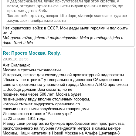
и дед рассказывали. Лично присутствовали при этом скотстве. А
потом, отступая, хръваты-фашисты кидали гранаты в погреба, где
прятались дети и бабы.
Так что тебе, хръвату, говорю: idi u dupe, stvorenje sramotan и туда же
засунь свои панибратские советы
Нет хорватских войск в СССР. Мои деды были героями и полюбить
их. И
Mrš govno ružno, jebem ti majku cigansku. Neka je crnčuge izjebu u
dupe. Smrt ti bila
Re: Просто Москва. Reply.
20.05.16, 23:56
Ант Скаландис
Москва в третьем тысячелетии
Интервью, взятое для еженедельной архитектурной видеогазеты
"Ломать - не строить" у генерального директора Объединенного
совета строительных управлений города Москвы А.И.Староломова
...Вообще должен Вам сказать, но не
позднее, чем через 500 лет, Москва будет
по внешнему виду вполне столичным городом,
который сможет выдержать сравнение со
своими нынешними зарубежными товарищами...
Из фельетона в газете "Раннее утро"
за 23 апреля 1911 года.
Я веду свой репортаж из бункера преобразователя пространства,
расположенного на глубине пятидесяти метров в самом центре
Москвы. Наши читатели в Новой Москве на Альфе Центавра-3