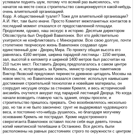
успевали поднять шум, потому что всякий раз выяснялось, что
начатое на месте сноса строительство санкционируется какой-нибудь
очень влиятельной организацией.
Корр. А общественный туалет? Тоже для влиятельной организации?
А.И. Нет, там было иначе. Просто Комитет межпланетных контактов в
последний момент отказался от предоставленной площади.
Продолжим, однако, наш экскурс в историю. Десятым директором
Обсовструпа был Онуфрий Вавилонюк. Вот кто действительно
ухитрился не конфликтовать с Минохрапом. Всю свою долгую, почти
столетнюю творческую жизнь Вавилонюк создавал один
единственный дом - Дворец Мира. По проекту общая высота его
равнялась 4160 метрам, ширина парадной лестницы - 1150 метрам,
зал, высотой в километр и шириной 1400 метров был рассчитан на
210 тысяч мест. Поставить Дворец предполагалось в самом центре
Москвы, и, испугавшись за Кремль, министр охраны памятников
Виктор Яковский предложил перенести древнюю цитадель Москвы на
новое место, но Вавилонюк оказался смелее: используя наивысшие
достижения строительной технологии и новейшие материалы, он
соорудил несущие опоры за стенами Кремля, и весь исторический
ансамбль очутился аккурат под парадной лестницей Дворца. Но когда
начали возводить главную часть здания, опоры просели, и
строительство пришлось прервать. Оно возобновлялось несколько
раз, но так и не было закончено: грунт не выдерживал чудовищного
веса, и постоянно что-нибудь рушилось, но благодаря могучему
основанию Кремль не пострадал. Кроме недостроенного
сверхгиганта Вавилонюк оставил после себя еще девять точных
копий никитинской телебашни в Останкино. Все десять были
расположены на равных расстояниях строго по окружности с центром