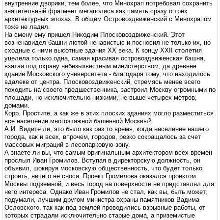
внутренние дворики, тем более, что Минохрап потребовал сохранить
значительный фрагмент мегаполиса как память сразу о трех
архитектурных эпохах. В общем Островоздвиженский с Минохрапом
тоже не ладил.
На смену ему пришел Никодим Плосковоздвиженский. Этот
возненавидел башни лютой ненавистью и посносил не только их, но
сходные с ними высотные здания XX века. К концу XXII столетия
уцелела только одна, самая красивая островоздвиженская башня,
взятая под охрану небезызвестным министерством, да древнее
здание Московского университета - благодаря тому, что находилось
вдалеке от центра. Плосковоздвиженский, стремясь менее всего
походить на своего предшественника, застроил Москву огромными по
площади, но исключительно низкими, не выше четырех метров,
домами.
Корр. Простите, а как же в этих плоских зданиях могло разместиться
все население многоэтажной башенной Москвы?
А.И. Видите ли, это было как раз то время, когда население нашего
города, как и всех, впрочем, городов, резко сокращалось за счет
массовых миграций в лесопарковую зону.
А знаете ли вы, что самым оригинальным архитектором всех времен
прослыл Иван Громилов. Вступая в директорскую должность, он
объявил, шокируя московскую общественность, что будет только
строить, ничего не снося. Проект Громилова оказался проектом
Москвы подземной, и весь город на поверхности не представлял для
него интереса. Однако Иван Громилов не стал, как вы, быть может,
подумали, лучшим другом министра охраны памятников Вадима
Ословского, так как под землей проводились взрывные работы, от
которых страдали исключительно старые дома, а приземистые