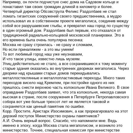
Например, он почти подчистую снес дома на Садовом кольце и
понаставил там своих громадин длиной в километр и более.
Четвертый директор Обсовструпа Феликс Раздолбаев не стал
ломать гигантских сооружений своего предшественника, а мудро
использовал их в собственном проекте мегаполиса, соединив между
собой все разрушаевские глыбы, и превратил наш город по существу
в один огромный дом. Раздолбаев был первым, кто отказался от
традиционной радиально-кольцевой московской планировки. Это в
его времена была очень популярна песенка:
Москва не сразу строилась - не сразу и сломаем,
Но если приналяжем - а это мы умеем!
То вот любимый город наш уже неузнаваем,
И что такое улицы, известно лишь музеям.
Улиц действительно не стало, а все сохранившиеся к тому моменту
старые здания оказались во внутренних двориках мегаполиса. Через
дворики над крышами старых домов перекидывались
металлостеклянные и металлопластиковые переходы. Много таких
переходов висело над Кремлем, при постройке одного из них
пришлось снести верхнюю часть колокольни Ивана Великого. В свое
оправдание Раздолбаев заявил, что эта колокольня, некогда самая
высокая в стране, после сооружения в Петербурге Петропавловского
собора вот уже больше трехсот лет не является таковой и
сохраняется как ценный памятник по ошибке.
Корр. Простите, Аристарх Изосимович, а как прореагировало на этот
дерзкий поступок Министерство охраны памятников?
А.И. Очень верный вопрос. Спасибо, что напомнили мне. Ведь
именно в эпоху, когда Москва стала мегаполисом, и возникло это
министерство. Точнее, специальная комиссия при министерстве