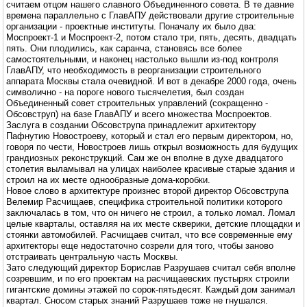
считаем отцом нашего славного Объединенного совета. В те давние
времена параллельно с ГлавАПУ действовали другие строительные
организации - проектные институты. Поначалу их было два:
Моспроект-1 и Моспроект-2, потом стало три, пять, десять, двадцать
пять. Они плодились, как саранча, становясь все более
самостоятельными, и наконец настолько вышли из-под контроля
ГлавАПУ, что необходимость в реорганизации строительного
аппарата Москвы стала очевидной. И вот в декабре 2000 года, очень
символично - на пороге нового тысячелетия, был создан
Объединенный совет строительных управлений (сокращенно -
Обсовструп) на базе ГлавАПУ и всего множества Моспроектов.
Заслуга в создании Обсовструпа принадлежит архитектору
Пафнутию Новостроеву, который и стал его первым директором, но,
говоря по чести, Новостроев лишь открыл возможность для будущих
грандиозных реконструкций. Сам же он вполне в духе двадцатого
столетия выламывал на улицах наиболее красивые старые здания и
строил на их месте однообразные дома-коробки.
Новое слово в архитектуре произнес второй директор Обсовструпа
Велемир Расчищаев, специфика строительной политики которого
заключалась в том, что он ничего не строил, а только ломал. Ломал
целые кварталы, оставляя на их месте скверики, детские площадки и
стоянки автомобилей. Расчищаев считал, что все современные ему
архитекторы еще недостаточно созрели для того, чтобы заново
отстраивать центральную часть Москвы.
Зато следующий директор Борислав Разрушаев считал себя вполне
созревшим, и по его проектам на расчищаевских пустырях строили
гигантские домины этажей по сорок-пятьдесят. Каждый дом занимал
квартал. Сносом старых знаний Разрушаев тоже не гнушался.