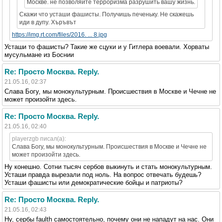
Москве. не позволяйте терроризма разрушить вашу жизнь.
Скажи что усташи фашисты. Получишь печеньку. Не скажешь
иди в дупу. Хъръвът
https://img.rt.com/files/2016. ... 8.jpg
Усташи то фашисты? Такие же сцуки и у Гитлера воевали. Хорваты
мусульмане из Боснии
Re: Просто Москва. Reply.
21.05.16, 02:37
Слава Богу, мы монокультурным. Происшествия в Москве и Чечне не
может произойти здесь.
Re: Просто Москва. Reply.
21.05.16, 02:40
playerzgb писал(а):
Слава Богу, мы монокультурным. Происшествия в Москве и Чечне не
может произойти здесь.
Ну конешно. Сотни тысяч сербов выкинуть и стать монокультурным.
Усташи правда вырезали под ноль. На вопрос отвечать будешь?
Усташи фашисты или демократические бойцы и патриоты?
Re: Просто Москва. Reply.
21.05.16, 02:43
Ну, сербы faulth самостоятельно, почему они не нападут на нас. Они