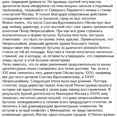
дань традициям древности. Но однажды группой энтузиастов-
археологов была обнаружена система мощных насосов и подземный
трубопровод, тянувшийся от Северного Ледовитого океана к стенам
сносовской Москвы. И только благодаря оперативным действиям
сотрудников комитета по контролю город не был затоплен.
Можно понять, что после Сносова-Вдохновенского Обсовструп был
рад любому директору, и этот высокий пост смог занять хронический
алкоголик Питер Непросыхайкин. При нем все дома строились
исключительно в форме бутылок. Бутылки блестели, пестрели
этикетками - это было по-своему очень красиво. Примечательно, что
Непросыхайкин, разрушив древнее здание Большого театра,
предоставил ему огромную бутылку из дымчатого розовато-белого
стекла на той же площади. Акустика в театре получилось несколько
странной, как в колодце, но оптимисты утверждали, что современные
оперы звучат в этой бутылке неповторимо.
Легко заметить, что по мере увеличения продолжительности жизни
архитектурные эпохи становились все более долгими. Так, если в
XXI веке сменилось пять директоров Обсовструпа, XXVI, например,
век достался целиком Сносову-Вдохновенскому, а XXVII -
Непросыхайкину. Следующая эпоха была еще длиннее. Полтора
столетия, когда директорствовал Анастасий Реконструякин вошли в
историю как единственный в своем роде период восстановления. В
результате бурной деятельности Минохрапа Москва к XXVIII веку
оказалась настолько разностильной, что даже непросыхайкинские
бутылки, возводившиеся в течение всего предыдущего столетия, не
являлись в ней доминирующим архитектурным элементом. Не
вступая в острый конфликт с Минохрапом, не представлялось
возможным сделать Москву одностильным городом. И Реконструякин