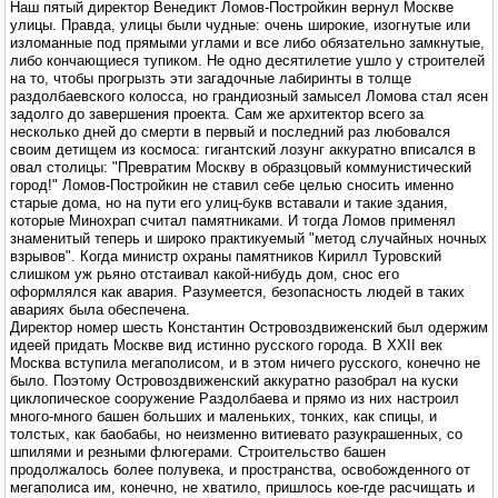
Наш пятый директор Венедикт Ломов-Постройкин вернул Москве
улицы. Правда, улицы были чудные: очень широкие, изогнутые или
изломанные под прямыми углами и все либо обязательно замкнутые,
либо кончающиеся тупиком. Не одно десятилетие ушло у строителей
на то, чтобы прогрызть эти загадочные лабиринты в толще
раздолбаевского колосса, но грандиозный замысел Ломова стал ясен
задолго до завершения проекта. Сам же архитектор всего за
несколько дней до смерти в первый и последний раз любовался
своим детищем из космоса: гигантский лозунг аккуратно вписался в
овал столицы: "Превратим Москву в образцовый коммунистический
город!" Ломов-Постройкин не ставил себе целью сносить именно
старые дома, но на пути его улиц-букв вставали и такие здания,
которые Минохрап считал памятниками. И тогда Ломов применял
знаменитый теперь и широко практикуемый "метод случайных ночных
взрывов". Когда министр охраны памятников Кирилл Туровский
слишком уж рьяно отстаивал какой-нибудь дом, снос его
оформлялся как авария. Разумеется, безопасность людей в таких
авариях была обеспечена.
Директор номер шесть Константин Островоздвиженский был одержим
идеей придать Москве вид истинно русского города. В XXII век
Москва вступила мегаполисом, и в этом ничего русского, конечно не
было. Поэтому Островоздвиженский аккуратно разобрал на куски
циклопическое сооружение Раздолбаева и прямо из них настроил
много-много башен больших и маленьких, тонких, как спицы, и
толстых, как баобабы, но неизменно витиевато разукрашенных, со
шпилями и резными флюгерами. Строительство башен
продолжалось более полувека, и пространства, освобожденного от
мегаполиса им, конечно, не хватило, пришлось кое-где расчищать и