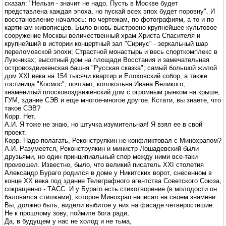
сказал: "Нельзя - значит не надо. Пусть в Москве будет
представлена каждая эпоха, но пускай всех эпох будет поровну". И
восстановление началось: по чертежам, по фотографиям, а то и по
картинам живописцев. Было вновь выстроено крупнейшее культовое
сооружение Москвы величественный храм Христа Спасителя и
крупнейший в истории концертный зал "Сириус" - зеркальный шар
переломовской эпохи; Страстной монастырь и весь спорткомплекс в
Лужниках; высотный дом на площади Восстания и замечательная
островоздвиженская башня "Русская сказка"; самый большой жилой
дом XXI века на 154 тысячи квартир и Елоховский собор; а также
гостиница "Космос", почтамт, колокольня Ивана Великого,
знаменитый плосковоздвиженский дом с огромным рынком на крыше,
ГУМ, здание СЭВ и еще многое-многое другое. Кстати, вы знаете, что
такое СЭВ?
Корр. Нет.
А.И. Я тоже не знаю, но штучка изумительная! Я взял ее в свой
проект.
Корр. Надо полагать, Реконструякин не конфликтовал с Минохрапом?
А.И. Разумеется, Реконструякин и министр Лошадевский были
друзьями, но один принципиальный спор между ними все-таки
произошел. Известно, было, что великий писатель XXI столетия
Александр Бураго родился в доме у Никитских ворот, снесенном в
конце XX века под здание Телеграфного агентства Советского Союза,
сокращенно - ТАСС. И у Бураго есть стихотворение (в молодости он
баловался стишками), которое Минохрап написал на своем знамени.
Вы, должно быть, видели выбитое у них на фасаде четверостишие:
Не к прошлому зову, поймите бога ради,
Да, в будущем у нас не холод и не тьма,