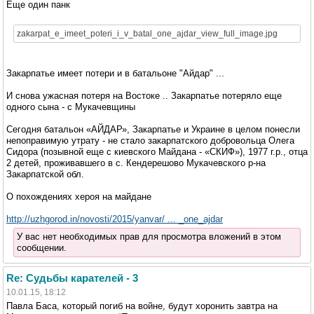
Еще один панк
zakarpat_e_imeet_poteri_i_v_batal_one_ajdar_view_full_image.jpg
Закарпатье имеет потери и в батальоне "Айдар" ...
И снова ужасная потеря на Востоке .. Закарпатье потеряло еще
одного сына - с Мукачевщины
Сегодня батальон «АЙДАР», Закарпатье и Украине в целом понесли
непоправимую утрату - не стало закарпатского добровольца Олега
Сидора (позывной еще с киевского Майдана - «СКИФ»), 1977 г.р., отца
2 детей, проживавшего в с. Кендерешово Мукачевского р-на
Закарпатской обл.
О похождениях хероя на майдане
http://uzhgorod.in/novosti/2015/yanvar/ ... _one_ajdar
У вас нет необходимых прав для просмотра вложений в этом
сообщении.
Re: Судьбы карателей - 3
10.01.15, 18:12
Павла Баса, который погиб на войне, будут хоронить завтра на