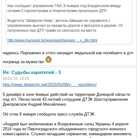
Как сообщает управление ГАИ, 8 января под Бердянском между
селами Старопетровка и Новопетровка произошло ДТП.
Водитель “Шевроле Нива”, житель Швеции не справился с
управлением, выехал за пределы дороги и врезался в дерево. От
полученных при ДТП травм он скончался на месте.
http://www.mariupol.tv/news/war/mariupo ... v_dtp.html
надеюсь Порошенко и этого наградит медалькой как погибшего в дтп
погранца за мужество
Re: Судьбы карателей - 3
10.01.15, 19:10
http://news.dneprcity.net/2015/01/09/v- ... rovshhiny/
5 декабря в зоне боевых действий на территории Донецкой области
под пгт. Пески погиб 42-летний сотрудник ДТЭК Шахтоуправления
Днепровское Андрей Михайленко.
Об этом 8 января сообщила пресс-служба ДТЭК.
«Андрей был мобилизован в Вооруженные силы Украины 4 апреля
2014 года из Павлоградского объединенного городского военного
комиссариата. Служил младшим сержантом, командиром миномета