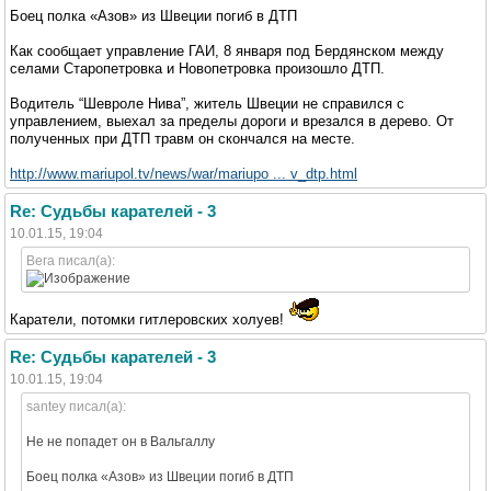
Боец полка «Азов» из Швеции погиб в ДТП
Как сообщает управление ГАИ, 8 января под Бердянском между
селами Старопетровка и Новопетровка произошло ДТП.
Водитель “Шевроле Нива”, житель Швеции не справился с
управлением, выехал за пределы дороги и врезался в дерево. От
полученных при ДТП травм он скончался на месте.
http://www.mariupol.tv/news/war/mariupo ... v_dtp.html
Re: Судьбы карателей - 3
10.01.15, 19:04
Вега писал(а):
Каратели, потомки гитлеровских холуев!
Re: Судьбы карателей - 3
10.01.15, 19:04
santey писал(а):
Не не попадет он в Вальгаллу
Боец полка «Азов» из Швеции погиб в ДТП