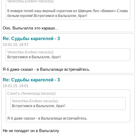
Venechka-Erofeev писал(а):
8 января погиб наш верный соратник из Швеции Лео «Викинг».Слава
белым героям! Встретимся в Вальгалле, брат!
Ооо, Выльгалла это карашо...
Re: Судьбы карателей - 3
10.01.15, 18:57
Venechka-Erofeev писал(а):
Встретимся в Вальгалле, брат!
Я б даже сказал - в Вальгалище встречайтесь.
Re: Судьбы карателей - 3
10.01.15, 19:01
Санктъ-Ленинград писал(а):
Venechka-Erofeev писал(а):
Встретимся в Вальгалле, брат!
Я б даже сказал - в Вальгалище встречайтесь.
Не не попадет он в Вальгаллу