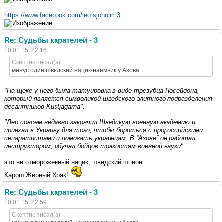
https://www.facebook.com/leo.sjoholm.3
Re: Судьбы карателей - 3
10.01.15, 22:16
Скептик писал(а):
минус один шведский нацик-наемник у Азова.
"На щеке у него была татуировка в виде трезубца Посейдона,
который является символикой шведского элитного подразделения
десантников Kustjаgаrnа".
"Лео совсем недавно закончил Шведскую военную академию и
приехал в Украину для того, чтобы бороться с пророссийскими
сепаратистами и помогать украинцам. В “Азове” он работал
инструктором, обучал бойцов тонкостям военной науки".
это не отмороженный нацик, шведский шпион.
Карош Жирный Хряк!
Re: Судьбы карателей - 3
10.01.15, 22:59
Скептик писал(а):