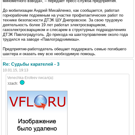
минометного взвода», – передает пресс-служба предприятия.
До мобилизации Андрей Михайленко, как сообщается, работал
горнорабочим подземным на участке профилактических работ по
технике безопасности ДТЭК ШУ Днепровское. За свою трудовую
деятельность более 19 лет работал электросварщиком,
газоэлектросварщиком и слесарем в структурных подразделениях
ДТЭК Павлоградуголь. До прихода на шахтоуправление около года
трудился на заводе «Павлоградхиммаш».
Предприятие-работодатель обещает поддержать семью погибшего
шахтера и оказать ему всю необходимую помощь.
Re: Судьбы карателей - 3
10.01.15, 19:13
Venechka-Erofeev писал(а):
:rzach: