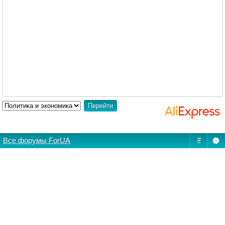
Все форумы ForUA
#