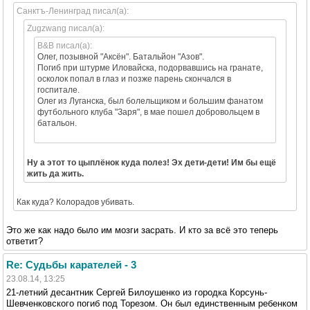
Санктъ-Ленинград писал(а):
Zugzwang писал(а):
B&B писал(а):
Олег, позывной "Аксён". Батальйон "Азов".
Погиб при штурме Иловайска, подорвавшись на гранате,
осколок попал в глаз и позже парень скончался в
госпитале.
Олег из Луганска, был болельщиком и большим фанатом
футбольного клуба "Заря", в мае пошел добровольцем в
батальон.
Ну а этот то цыплёнок куда полез! Эх дети-дети! Им бы ещё
жить да жить.
Как куда? Колорадов убивать.
Это же как надо было им мозги засрать. И кто за всё это теперь
ответит?
Re: Судьбы карателей - 3
23.08.14, 13:25
21-летний десантник Сергей Билоушенко из городка Корсунь-
Шевченковского погиб под Торезом. Он был единственным ребенком