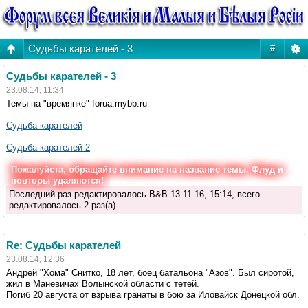
Судьбы карателей - 3
#
Судьбы карателей - 3
23.08.14, 11:34
Темы на "времянке" forua.mybb.ru
Судьба карателей
Судьба карателей 2
Пожалуйста, обращайте внимание на название темы. Флуд и
повторы удаляются!
Последний раз редактировалось B&B 13.11.16, 15:14, всего
редактировалось 2 раз(а).
Re: Судьбы карателей
23.08.14, 12:36
Андрей "Хома" Снитко, 18 лет, боец батальона "Азов". Был сиротой,
жил в Маневичах Волынской области с тетей.
Погиб 20 августа от взрыва гранаты в бою за Иловайск Донецкой обл.