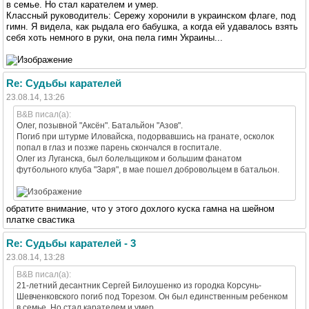
в семье. Но стал карателем и умер.
Классный руководитель: Сережу хоронили в украинском флаге, под
гимн. Я видела, как рыдала его бабушка, а когда ей удавалось взять
себя хоть немного в руки, она пела гимн Украины...
Re: Судьбы карателей
23.08.14, 13:26
B&B писал(а):
Олег, позывной "Аксён". Батальйон "Азов".
Погиб при штурме Иловайска, подорвавшись на гранате, осколок
попал в глаз и позже парень скончался в госпитале.
Олег из Луганска, был болельщиком и большим фанатом
футбольного клуба "Заря", в мае пошел добровольцем в батальон.
обратите внимание, что у этого дохлого куска гамна на шейном
платке свастика
Re: Судьбы карателей - 3
23.08.14, 13:28
B&B писал(а):
21-летний десантник Сергей Билоушенко из городка Корсунь-
Шевченковского погиб под Торезом. Он был единственным ребенком
в семье. Но стал карателем и умер.