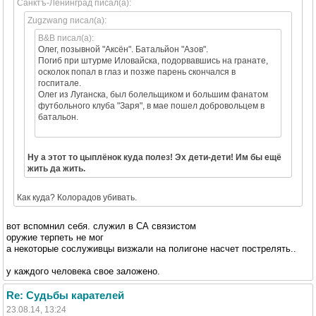
Санктъ-Ленинград писал(а):
Zugzwang писал(а):
B&B писал(а):
Олег, позывной "Аксён". Батальйон "Азов".
Погиб при штурме Иловайска, подорвавшись на гранате,
осколок попал в глаз и позже парень скончался в
госпитале.
Олег из Луганска, был болельщиком и большим фанатом
футбольного клуба "Заря", в мае пошел добровольцем в
батальон.
Ну а этот то цыплёнок куда полез! Эх дети-дети! Им бы ещё
жить да жить.
Как куда? Колорадов убивать.
вот вспомнил себя. служил в СА связистом
оружие терпеть не мог
а некоторые сослуживцы визжали на полигоне насчет пострелять..
у каждого человека свое заложено.
Re: Судьбы карателей
23.08.14, 13:24