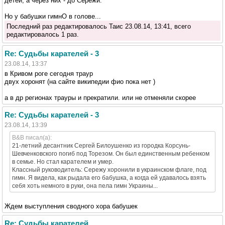
детей, а через них - до Серёжи.
Но у бабушки гимнО в голове...
Последний раз редактировалось Таис 23.08.14, 13:41, всего
редактировалось 1 раз.
Re: Судьбы карателей - 3
23.08.14, 13:37
в Кривом роге сегодня траур
двух хоронят (на сайте википедии фио пока нет )
а в др регионах трауры и прекратили. или не отменяли скорее
Re: Судьбы карателей - 3
23.08.14, 13:39
B&B писал(а):
21-летний десантник Сергей Билоушенко из городка Корсунь-
Шевченковского погиб под Торезом. Он был единственным ребенком
в семье. Но стал карателем и умер.
Классный руководитель: Сережу хоронили в украинском флаге, под
гимн. Я видела, как рыдала его бабушка, а когда ей удавалось взять
себя хоть немного в руки, она пела гимн Украины...
Ждем выступления сводного хора бабушек
Re: Судьбы карателей