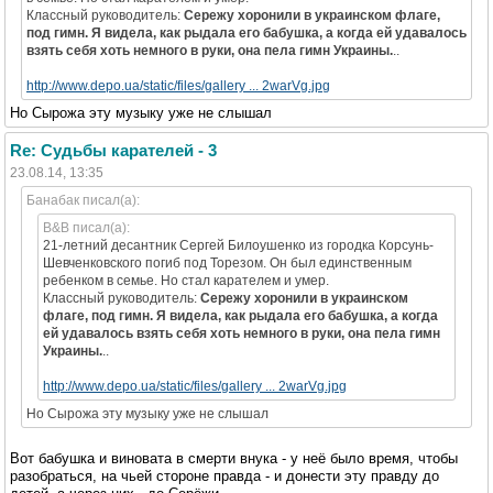
Классный руководитель:
Сережу хоронили в украинском флаге,
под гимн. Я видела, как рыдала его бабушка, а когда ей удавалось
взять себя хоть немного в руки, она пела гимн Украины.
..
http://www.depo.ua/static/files/gallery ... 2warVg.jpg
Но Сырожа эту музыку уже не слышал
Re: Судьбы карателей - 3
23.08.14, 13:35
Банабак писал(а):
B&B писал(а):
21-летний десантник Сергей Билоушенко из городка Корсунь-
Шевченковского погиб под Торезом. Он был единственным
ребенком в семье. Но стал карателем и умер.
Классный руководитель:
Сережу хоронили в украинском
флаге, под гимн. Я видела, как рыдала его бабушка, а когда
ей удавалось взять себя хоть немного в руки, она пела гимн
Украины.
..
http://www.depo.ua/static/files/gallery ... 2warVg.jpg
Но Сырожа эту музыку уже не слышал
Вот бабушка и виновата в смерти внука - у неё было время, чтобы
разобраться, на чьей стороне правда - и донести эту правду до