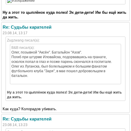
Ну а этот то цыплёнок куда полез! Эх дети-дети! Им бы ещё жить
да жить.
Re: Судьбы карателей
23.08.14, 13:17
Zugzwang писал(а):
B&B писал(а):
Олег, позывной "Аксён". Батальйон "Азов".
Погиб при штурме Иловайска, подорвавшись на гранате,
осколок попал в глаз и позже парень скончался в госпитале.
Олег из Луганска, был болельщиком и большим фанатом
футбольного клуба "Заря", в мае пошел добровольцем в
батальон.
Ну а этот то цыплёнок куда полез! Эх дети-дети! Им бы ещё жить
да жить.
Как куда? Колорадов убивать.
Re: Судьбы карателей
23.08.14, 13:23