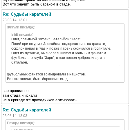
Вот что значит, быть бараном в стаде.
Re: Судьбы карателей
23.08.14, 13:01
Жигули писал(а):
B&B писал(а):
Олег, позывной "Аксён". Батальйон "Азов".
Погиб при штурме Иловайска, подорвавшись на гранате,
осколок попал в глаз и позже парень скончался в госпитале.
Олег из Луганска, был болельщиком и большим фанатом
футбольного клуба "Заря", в мае пошел добровольцем в
батальон.
футбольных фанатов зомбировали в нацистов.
Вот что значит, быть бараном в стаде.
все правильно
там стада и искали
не в бригаде же проходчиков агитировать.......
Re: Судьбы карателей
23.08.14, 13:03
Ричард писал(а):