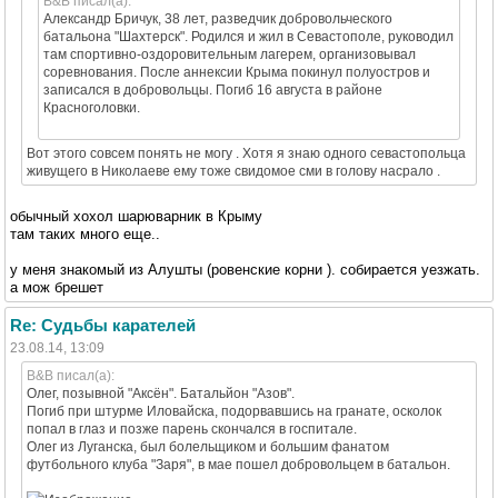
B&B писал(а):
Александр Бричук, 38 лет, разведчик добровольческого
батальона "Шахтерск". Родился и жил в Севастополе, руководил
там спортивно-оздоровительным лагерем, организовывал
соревнования. После аннексии Крыма покинул полуостров и
записался в добровольцы. Погиб 16 августа в районе
Красноголовки.
Вот этого совсем понять не могу . Хотя я знаю одного севастопольца
живущего в Николаеве ему тоже свидомое сми в голову насрало .
обычный хохол шарюварник в Крыму
там таких много еще..
у меня знакомый из Алушты (ровенские корни ). собирается уезжать.
а мож брешет
Re: Судьбы карателей
23.08.14, 13:09
B&B писал(а):
Олег, позывной "Аксён". Батальйон "Азов".
Погиб при штурме Иловайска, подорвавшись на гранате, осколок
попал в глаз и позже парень скончался в госпитале.
Олег из Луганска, был болельщиком и большим фанатом
футбольного клуба "Заря", в мае пошел добровольцем в батальон.