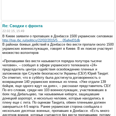
Re: Сводки с фронта
22.02.15, 15:49
В Киеве заявили о пропавших в Донбассе 1500 украинских силовиках
http://top.rbc.ru/politics/22/02/2015/5 ... 05afed31db
В районах боевых действий в Донбассе без вести пропали около 1500
украинских военнослужащих, говорят в Киеве. В их поиске участвует
множество волонтеров
«Пропавшими без вести называются порядка полутора тысячи
человек», – сообщил в эфире украинского телеканала «24»
председатель центра содействия освобождению пленных и
заложников при Службе безопасности Украины (СБУ) Юрий Тандит.
Он отметил, что в субботу была достигнута договоренность о
возвращении 140 украинских военных из плена. «Уже отдали 139
бойцов, еще одного ждут на днях», – рассказал представитель СБУ.
По его словам, среди них 103 военнослужащих, участвовавших в
боях под Дебальцево, так называемые киборги, защищавшие
донецкий аэропорт, и несколько человек, которые находились в
плену еще с лета. По оценкам Тандита, обмен пленными должен
завершиться 4-5 марта. Ранее украинская сторона сообщала о
нескольких десятках военных, пропавших в Донбассе. «Есть много
десятков воинов, которые считаются без вести пропавшими, потому