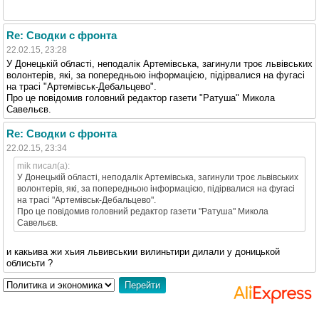
Re: Сводки с фронта
22.02.15, 23:28
У Донецькій області, неподалік Артемівська, загинули троє львівських
волонтерів, які, за попередньою інформацією, підірвалися на фугасі
на трасі "Артемівськ-Дебальцево".
Про це повідомив головний редактор газети "Ратуша" Микола
Савельєв.
Re: Сводки с фронта
22.02.15, 23:34
mik писал(а):
У Донецькій області, неподалік Артемівська, загинули троє львівських
волонтерів, які, за попередньою інформацією, підірвалися на фугасі
на трасі "Артемівськ-Дебальцево".
Про це повідомив головний редактор газети "Ратуша" Микола
Савельєв.
и какьива жи хьия львивськии вилиньтири дилали у доницькой
облисьти ?