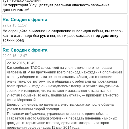
Тут - только карантин!
На территории У существует реальная опасность заражения
долпоипизмом!
Re: Сводки с фронта
22.02.15, 11:57
Не обращайте внимание на откровение инвалидов войны, им теперь
как то жить надо без рук и ног, вот и рассказывают
под диктовку
всякий бред
Re: Сводки с фронта
22.02.15, 12:47
22.02.2015, 10:49
Как сообщает ТАСС со ссылкой на уполномоченного по правам
человека ДНР, на протяжении всего периода нахождения ополченцев
в плену общение с ними не прерывалось. «Знаю, что состояние
очень тяжёлое, потому что я общалась с ребятами на протяжении
всего времени, когда они находились в плену. И ребята каждую ночь
звонили и говорили, что их пытают и заставляют отказаться от
участия в обмене. То есть, подписать отказ», — приводит агентство
слова Морозовой.
Двоих ополченцев, по данным агентства, сразу же после обмена
увезли машины скорой помощи.
По словам омбудсмена, украинская сторона во время обмена
старается вместо бойцов ополчения передать пленённых мирных
граждан, которых чаще всего задерживают как организаторов
проведения референдума 11 мая 2014 года.