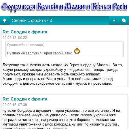
Сводки с фронта - 3
#
Re: Сводки с фронта
22.02.15, 00:22
Луганскийreal писал(а):
Ну явно же заслужил Героя херой, явно.
Бутусову тоже можно дать медальку Героя к ордену Мазепы. За то,
какую рекламу создал укровойску у пиндохозяев. Теперь трижды
подумают, прежде чем доверить хоть какой-то аппарат.
А мог ведь и соврать во благо укры. Что всё разломали перед
отходом, а демонстрируемое сепарами - муляж и провокация.
Re: Сводки с фронта
22.02.15, 07:39
ну если бондера и шухевич - герои укроины , то все логично . Я на
полном серьезе ничуть не удивлюсь , если героем укроины уже
наградили чикатило , например за то ,что боролся с москалями
методом уничтожения самок колорада ну или по какой-то другой ,
ведомой только свидомым , причине