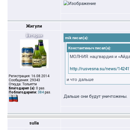
Жигули
Ветеран
mik писал(а):
Константиныч писал(а):
МОЛНИЯ: нацгвардия и «Айда
http://rusvesna.su/news/1424
Регистрация: 16.08.2014
и что дальше
Сообщения: 29343
Откуда: Тольятти
Благодарил (а):
0 раз.
Поблагодарили:
384
раз.
Дальше они будут уничтожены.
sulla