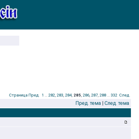
Стрaница
Пред.
1
...
282
,
283
,
284
,
285
,
286
,
287
,
288
...
332
След.
Пред. тема
|
След. тема