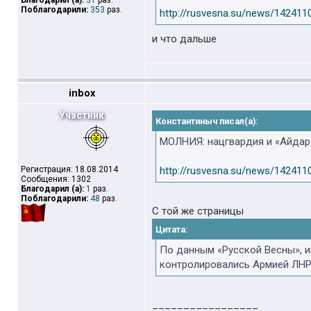
Благодарил (а):
31
раз.
Поблагодарили:
353
раз.
http://rusvesna.su/news/142411
и что дальше
inbox
Участник
Константиныч писал(а):
МОЛНИЯ: нацгвардия и «Айдар»
Регистрация: 18.08.2014
http://rusvesna.su/news/142411
Сообщения: 1302
Благодарил (а):
1
раз.
Поблагодарили:
48
раз.
С той же страницы
Цитата:
По данным «Русской Весны», ин
контролировались Армией ЛНР
_________________