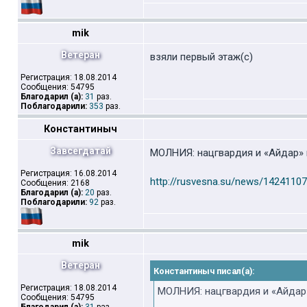
mik
Ветеран
взяли первый этаж(с)
Регистрация: 18.08.2014
Сообщения: 54795
Благодарил (а):
31
раз.
Поблагодарили:
353
раз.
Константиныч
Завсегдатай
МОЛНИЯ: нацгвардия и «Айдар» 
Регистрация: 16.08.2014
http://rusvesna.su/news/1424110
Сообщения: 2168
Благодарил (а):
20
раз.
Поблагодарили:
92
раз.
mik
Ветеран
Константиныч писал(а):
Регистрация: 18.08.2014
МОЛНИЯ: нацгвардия и «Айдар»
Сообщения: 54795