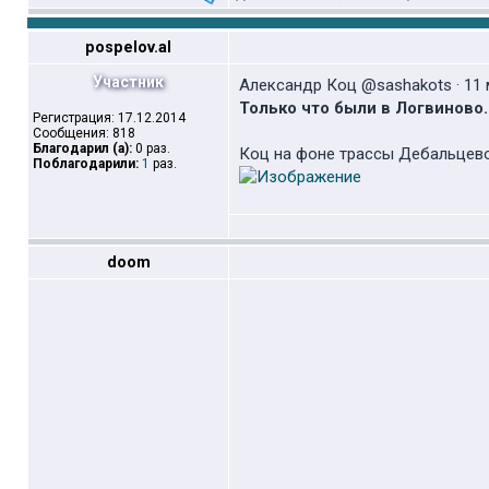
pospelov.al
Участник
Александр Коц @sashakots · 11 
Только что были в Логвиново
Регистрация: 17.12.2014
Сообщения: 818
Благодарил (а):
0 раз.
Коц на фоне трассы Дебальцево-
Поблагодарили:
1
раз.
doom