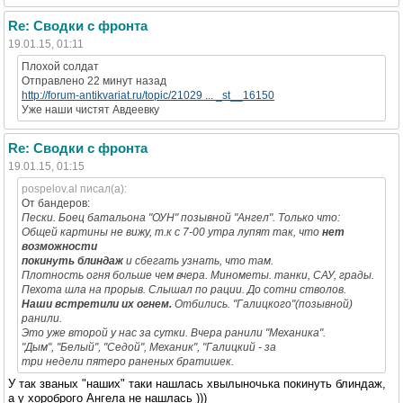
Re: Сводки с фронта
19.01.15, 01:11
Плохой солдат
Отправлено 22 минут назад
http://forum-antikvariat.ru/topic/21029 ... _st__16150
Уже наши чистят Авдеевку
Re: Сводки с фронта
19.01.15, 01:15
pospelov.al писал(а):
От бандеров:
Пески. Боец батальона "ОУН" позывной "Ангел". Только что:
Общей картины не вижу, т.к с 7-00 утра лупят так, что
нет
возможности
покинуть блиндаж
и сбегать узнать, что там.
Плотность огня больше чем вчера. Минометы. танки, САУ, грады.
Пехота шла на прорыв. Слышал по рации. До сотни стволов.
Наши встретили их огнем.
Отбились. "Галицкого"(позывной)
ранили.
Это уже второй у нас за сутки. Вчера ранили "Механика".
"Дым", "Белый", "Седой", Механик", "Галицкий - за
три недели пятеро раненых братишек.
У так званых "наших" таки нашлась хвылыночька покинуть блиндаж,
а у хороброго Ангела не нашлась )))