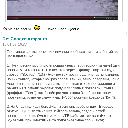
Какие это волки
шакалы вальцмана
Re: Сводки с фронта
19.01.15, 10:37
Предупреждая всяческие инсинуации сообщаю с места событий, то
что видел лично:
1. Путиловский мост, прилегающая к нему территория - за нами! Был
прорыв 5-ти танков с БТР и пехотой через окраину Спартака (куда
смотрел "Восток" - Х.З.) к блок посту у моста, зашли в тыл к позициям
наших танков, которые как раз пополняли БК, танки потеряны, но на
месте оказалась наша группа выполнявшая отдельное задание и
ребята из "Сомали" "укропы" получили "люлей" потеряли 3 танка
(граффити "Волк") такой себе размен вышел 3 на 3, по потерям
противника точно не скажу, у нас 1-"300" тяжелый (держись "Кот"!);
2. На Спартаке идет бой, фланги усилены, работа идет. В городе
отмечены ДРГ, часть из них нейтрализована, подробностей
понятное дело не будет в эфире, МГБ работает, жители будьте
бдительны при заметив нечто подозрительное сообщайте;