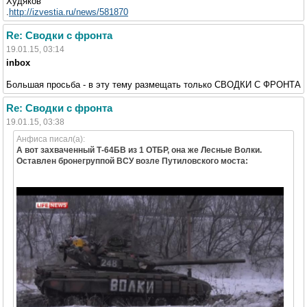
Худяков
.
http://izvestia.ru/news/581870
Re: Сводки с фронта
19.01.15, 03:14
inbox
Большая просьба - в эту тему размещать только СВОДКИ С ФРОНТА
Re: Сводки с фронта
19.01.15, 03:38
Анфиса писал(а):
А вот захваченный Т-64БВ из 1 ОТБР, она же Лесные Волки.
Оставлен бронегруппой ВСУ возле Путиловского моста: