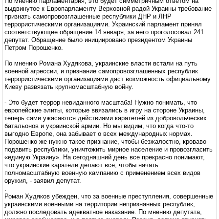
По мнению парламентария, это будет симметричным ответом на
выдвинутое к Европарламенту Верховной радой Украины требование
признать самопровозглашенные республики ДНР и ЛНР
террористическими организациями. Украинский парламент принял
соответствующее обращение 14 января, за него проголосовал 241
депутат. Обращение было инициировано президентом Украины
Петром Порошенко.
По мнению Романа Худякова, украинские власти встали на путь
военной агрессии, и признание самопровозглашенных республик
террористическими организациями даст возможность официальному
Киеву развязать крупномасштабную войну.
- Это будет террор невиданного масштаба! Нужно понимать, что
европейские элиты, которые ввязались в игру на стороне Украины,
теперь сами ужасаются действиями карателей из добровольческих
батальонов и украинской армии. Но мы видим, что когда что-то
выгодно Европе, она забывает о всех международных нормах.
Порошенко же нужно такое признание, чтобы безжалостно, кроваво
подавить республики, уничтожить мирное население и провозгласить
«единую Украину». На сегодняшний день все прекрасно понимают,
что украинские каратели делают все, чтобы начать
полномасштабную военную кампанию с применением всех видов
оружия, - заявил депутат.
.
Роман Худяков убежден, что за военные преступления, совершенные
украинскими военными на территории непризнанных республик,
должно последовать адекватное наказание. По мнению депутата,