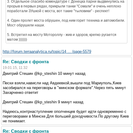
3. Отдельное спасибо комендатуре г. Донецка парни выдвинулись на
прорыв в первых рядах, прикрыли танки "Сомали" и очень неплохо
поработали ЗУшкой с моста, вот такие "тыловики" - респект!
4. Один пролет моста обрушен, под ним горит техника и автомобили.
Мост обрушили наши.
5. Встретил на мосту Мотороллу - жив и здоров, крепко ругается
матом )))))))
http://forum.terraanalytica.ru/topic/14 ... /page-5579
Re: Сводки с фронта
19.01.15, 11:32
Дмитрий Стешин ‏@kp_steshin 10 минут назад
Пески взяли,нависли над Авдеевкой,вышли под Мариуполь,Киев
засобирался на переговоры в "минском формате".Через пять минут
Захарченко ответит
Дмитрий Стешин ‏@kp_steshin 9 минут назад
Надеюсь,контрнаступление ополченцев будет идти одновременно с
переговорами в Минске.Для большей доходчивости.По другому Киев
не понимает.
Re: Сводки с фронта