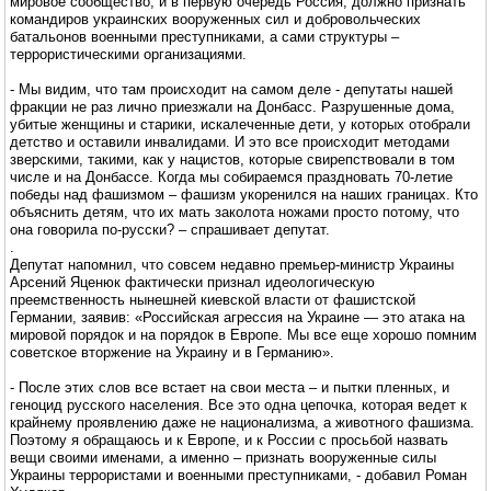
мировое сообщество, и в первую очередь Россия, должно признать
командиров украинских вооруженных сил и добровольческих
батальонов военными преступниками, а сами структуры –
террористическими организациями.
- Мы видим, что там происходит на самом деле - депутаты нашей
фракции не раз лично приезжали на Донбасс. Разрушенные дома,
убитые женщины и старики, искалеченные дети, у которых отобрали
детство и оставили инвалидами. И это все происходит методами
зверскими, такими, как у нацистов, которые свирепствовали в том
числе и на Донбассе. Когда мы собираемся праздновать 70-летие
победы над фашизмом – фашизм укоренился на наших границах. Кто
объяснить детям, что их мать заколота ножами просто потому, что
она говорила по-русски? – спрашивает депутат.
.
Депутат напомнил, что совсем недавно премьер-министр Украины
Арсений Яценюк фактически признал идеологическую
преемственность нынешней киевской власти от фашистской
Германии, заявив: «Российская агрессия на Украине — это атака на
мировой порядок и на порядок в Европе. Мы все еще хорошо помним
советское вторжение на Украину и в Германию».
- После этих слов все встает на свои места – и пытки пленных, и
геноцид русского населения. Все это одна цепочка, которая ведет к
крайнему проявлению даже не национализма, а животного фашизма.
Поэтому я обращаюсь и к Европе, и к России с просьбой назвать
вещи своими именами, а именно – признать вооруженные силы
Украины террористами и военными преступниками, - добавил Роман