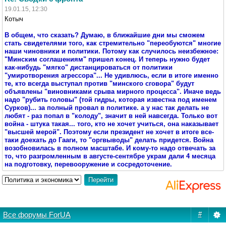
19.01.15, 12:30
Котыч
В общем, что сказать? Думаю, в ближайшие дни мы сможем
стать свидетелями того, как стремительно "переобуются" многие
наши чиновники и политики. Потому как случилось неизбежное:
"Минским соглашениям" пришел конец. И теперь нужно будет
как-нибудь "мягко" дистанцироваться от политики
"умиротворения агрессора"... Не удивлюсь, если в итоге именно
те, кто всегда выступал против "минского сговора" будут
объявлены "виновниками срыва мирного процесса". Иначе ведь
надо "рубить головы" (той гидры, которая известна под именем
Сурков)... за полный провал в политике. а у нас так делать не
любят - раз попал в "колоду", значит в ней навсегда. Только вот
война - штука такая... того, кто не хочет учиться, она наказывает
"высшей мерой". Поэтому если президент не хочет в итоге все-
таки доехать до Гааги, то "оргвыводы" делать придется. Война
возобновилась в полном масштабе. И кому-то надо отвечать за
то, что разгромленным в августе-сентябре украм дали 4 месяца
на подготовку, перевооружение и сосредоточение.
Все форумы ForUA
#