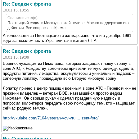
Re: Сводки с фронта
10.01.15, 18:55
Онаним писал(а):
Плотницкий ездил в Москву на этой неделе. Москва поддержала его
действия. Все вопросы - в Кремль.
А голосовали за Плотницкого те же марсиане, что и в декабре 1991
года за незалежность Укры или таки жители ЛНР.
Re: Сводки с фронта
10.01.15, 19:09
Военнослужащим из Николаева, которые защищают нашу страну в
зоне АТО, к Рождеству волонтеры привезли теплую одежду, одеяла,
продукты питания, лекарства, аккумуляторы и уникальный подарок –
саперную лопатку, прошедшую всю Вторую мировую войну
Лопатку принес в центр помощи военным в зоне АТО «Перевозчик» ее
прежний владелец – ветеран ВОВ, назвавшийся просто дедом
Николаем. Он своими руками сделал праздничную надпись и
попросил волонтеров передать свою помощницу тем, кто «защищает
сейчас родную землю».
http://vkulake.com/7164-veteran-vov-vru ... zent-foto/
Re: Сводки с фронта