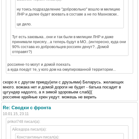
ну тоись подразделение "добровольно" вошло м милицию
ЛНР и далее будет воевать в составе а не по Махновски..
це дило.
Тут есть заковыка...они и так были в милиции ЛНР и даже
принимали присягу....а теперь будут в МО...(интересно, куда они
90% состава из добровольцев россиян денут?...Домой
отправят?)
россияне-то могут и домой поехать
а куда поедут те, у кого дом на оккупированной территории...
скоро я с другом приеду(или с друзьями) Беларусь. желающих
много. вожака нет и домой дороги не будет - батька посадит в
цугундер надолго, а я зимой здоровьем слаб(((
россияне идейные хрен уедут. можешь не верить
Re: Сводки с фронта
10.01.15, 23:11
prikol748 писал(а):
Айседора писал(а):
Константиныч писал(а):