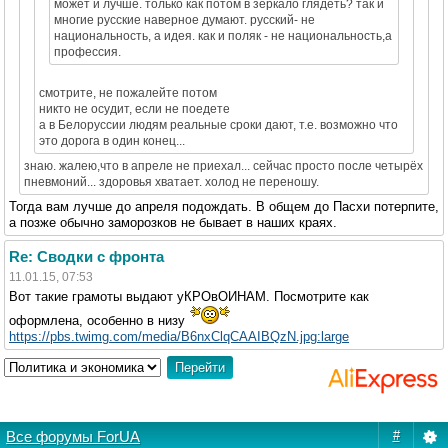
может и лучше. только как потом в зеркало глядеть? так и
многие русские наверное думают. русский- не
национальность, а идея. как и поляк - не национальность,а
профессия.
смотрите, не пожалейте потом
никто не осудит, если не поедете
а в Белоруссии людям реальные сроки дают, т.е. возможно что
это дорога в один конец...
знаю. жалею,что в апреле не приехал... сейчас просто после четырёх
пневмоний... здоровья хватает. холод не переношу.
Тогда вам лучше до апреля подождать. В общем до Пасхи потерпите,
а позже обычно заморозков не бывает в наших краях.
Re: Сводки с фронта
11.01.15, 07:53
Вот такие грамоты выдают уКРОвОИНАМ. Посмотрите как
оформлена, особенно в низу
https://pbs.twimg.com/media/B6nxClqCAAIBQzN.jpg:large
Все форумы ForUA
#