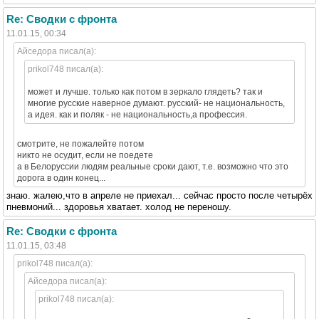
Re: Сводки с фронта
11.01.15, 00:34
Айседора писал(а):
prikol748 писал(а):
может и лучше. только как потом в зеркало глядеть? так и
многие русские наверное думают. русский- не национальность,
а идея. как и поляк - не национальность,а профессия.
смотрите, не пожалейте потом
никто не осудит, если не поедете
а в Белоруссии людям реальные сроки дают, т.е. возможно что это
дорога в один конец...
знаю. жалею,что в апреле не приехал... сейчас просто после четырёх
пневмоний... здоровья хватает. холод не переношу.
Re: Сводки с фронта
11.01.15, 03:48
prikol748 писал(а):
Айседора писал(а):
prikol748 писал(а):