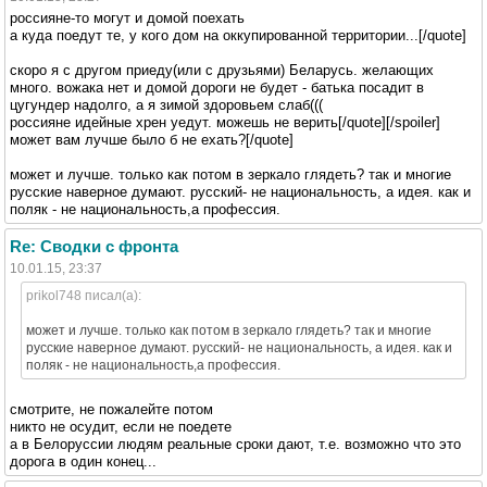
россияне-то могут и домой поехать
а куда поедут те, у кого дом на оккупированной территории...[/quote]
скоро я с другом приеду(или с друзьями) Беларусь. желающих
много. вожака нет и домой дороги не будет - батька посадит в
цугундер надолго, а я зимой здоровьем слаб(((
россияне идейные хрен уедут. можешь не верить[/quote][/spoiler]
может вам лучше было б не ехать?[/quote]
может и лучше. только как потом в зеркало глядеть? так и многие
русские наверное думают. русский- не национальность, а идея. как и
поляк - не национальность,а профессия.
Re: Сводки с фронта
10.01.15, 23:37
prikol748 писал(а):
может и лучше. только как потом в зеркало глядеть? так и многие
русские наверное думают. русский- не национальность, а идея. как и
поляк - не национальность,а профессия.
смотрите, не пожалейте потом
никто не осудит, если не поедете
а в Белоруссии людям реальные сроки дают, т.е. возможно что это
дорога в один конец...