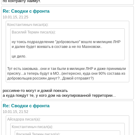
по контракту наймут.
Re: Сводки с фронта
10.01.15, 21:25
Константиныч писал(а):
Василий Теркин писал(а):
ну тоись подразделение "добровольно" вошло м милицию ЛНР
и далее будет воевать в составе а не по Махновски..
це дило.
Тут есть заковыка...они и так были в милиции ЛНР и даже принимали
присягу....а теперь будут в МО...(интересно, куда они 90% состава из
добровольцев россиян денут?...Домой отправят?)
россияне-то могут и домой поехать
а куда поедут те, у кого дом на оккупированной территории...
Re: Сводки с фронта
10.01.15, 21:52
Айседора писал(а):
Константиныч писал(а):
Василий Теркин писал(а):