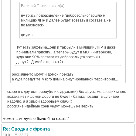
Василий Теркин писал(а):
ну тоись подразделение "добровольно" вошло м
милицию ЛНР и далее будет воевать в составе а не
по Махновски..
це дило.
Тут есть заковыка...они и так были в милиции ЛНР и даже
принимали присягу....а теперь будут в МО...(интересно,
куда они 90% состава из добровольцев россиян
денут?...Домой отправят?)
россияне-то могут и домой поехать
а куда поедут те, у кого дом на оккупированной территории...
скоро я с другом приеду(или с друзьями) Беларусь. желающих много.
вожака нет и домой дороги не будет - батька посадит в цугундер
надолго, а я зимой здоровьем слаб(((
россияне идейные хрен уедут. можешь не верить
может вам лучше было б не ехать?
Re: Сводки с фронта
10.01.15, 23:27