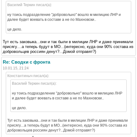
Василий Теркин писал(а):
ну тоись подразделение "добровольно" вошло м милицию ЛНР и
далее будет воевать в составе а не по Махновски..
це дило.
Тут есть заковыка...они и так были в милиции ЛНР и даже принимали
присягу....а теперь будут в МО...(интересно, куда они 90% состава из
добровольцев россиян денут?...Домой отправят?)
Re: Сводки с фронта
10.01.15, 21:24
Константиныч писал(а):
Василий Теркин писал(а):
ну тоись подразделение "добровольно" вошло м милицию ЛНР
и далее будет воевать в составе а не по Махновски..
це дило.
Тут есть заковыка...они и так были в милиции ЛНР и даже принимали
присягу....а теперь будут в МО...(интересно, куда они 90% состава из
добровольцев россиян денут?...Домой отправят?)