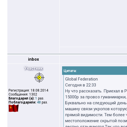
inbox
Участник
Цитата:
Global Federation
Сегодня в 22:33
Регистрация: 18.08.2014
Ну что рассказать. Приехал в 
Сообщения: 1302
15000р за провоз гуманииарки,
Благодарил (а):
1
раз.
Поблагодарили:
48
раз.
Буквально на следующий день 
машину связи укропов которую 
прямой видимости. Тем более ч
местоположение скрытой позиц
лестно отзываются.Так что вс