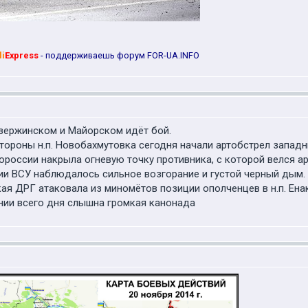
li
Express
- поддерживаешь форум FOR-UA.INFO
зержинском и Майорском идёт бой.
тороны н.п. Новобахмутовка сегодня начали артобстрел западн
россии накрыла огневую точку противника, с которой велся а
ии ВСУ наблюдалось сильное возгорание и густой черный дым.
ая ДРГ атаковала из миномётов позиции ополченцев в н.п. Ена
ении всего дня слышна громкая канонада