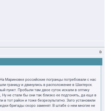
у. На Мариновке российские погранцы потребовали с нас
решли границу и двинулись в расположение в Шахтерск.
ый пункт. Пробыли там двое суток искали в оптику
 Ну не стали бы они так близко ее подгонять, да еще в
и в тот район и тоже безрезультатно. Зато установили
едки бригады скоро заменят. В штабе о нем многие не