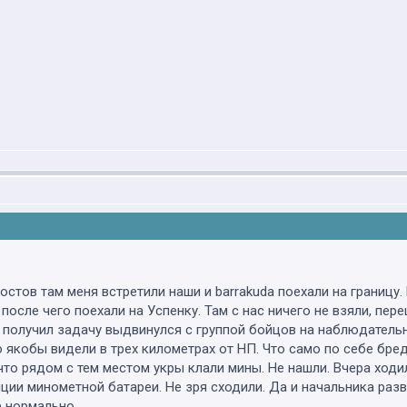
Ростов там меня встретили наши и barrakuda поехали на границ
 после чего поехали на Успенку. Там с нас ничего не взяли, пе
получил задачу выдвинулся с группой бойцов на наблюдательн
якобы видели в трех километрах от НП. Что само по себе бред.
то рядом с тем местом укры клали мины. Не нашли. Вчера ходил
ии минометной батареи. Не зря сходили. Да и начальника разв
е нормально.