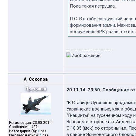
Пока такая петрушка.
П.С. В штабе сведующий челов
формирования армии. Махновщ
вооружения ЗРК разве что нет.
_________________
А. Соколов
Прохожий
20.11.14. 23:50. Сообщение от
"В Станице Луганская продолжа
Украинские военные, как и обещ
"Гиацинты" на гусенечном ходу 
Вечером в стороне н.п. Авдеев
Регистрация: 23.08.2014
Сообщения: 437
С 18:35 (мск) со стороны н.п. 
Благодарил (а):
1
раз.
в районе Ясиноватского блокпос
Поблагодарили:
4
раз.