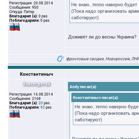
Регистрация: 20.08.2014
Не знаю...тепло наверно будет
Сообщения: 950
(Пока надо организовать арми
Откуда: Питер
Благодарил (а):
0 раз.
саботируют)
Поблагодарили:
0 раз.
Доживёт ли до весны Украина?
фронтовые сводки, Новороссия, ЛНР,
Константиныч
Завсегдатай
Andy писал(а):
Регистрация: 16.08.2014
Константиныч писал(а):
Сообщения: 2168
Благодарил (а):
20
раз.
Не знаю...тепло наверно буде
Поблагодарили:
92
раз.
(Пока надо организовать арм
саботируют)