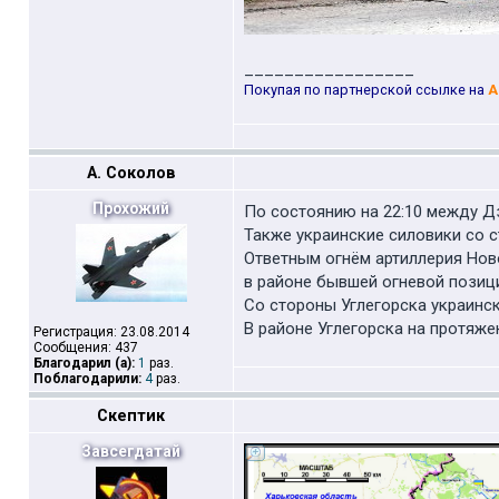
_________________
Покупая по партнерской ссылке на
A
А. Соколов
Прохожий
По состоянию на 22:10 между Д
Также украинские силовики со с
Ответным огнём артиллерия Ново
в районе бывшей огневой позиц
Со стороны Углегорска украинск
В районе Углегорска на протяж
Регистрация: 23.08.2014
Сообщения: 437
Благодарил (а):
1
раз.
Поблагодарили:
4
раз.
Скептик
Завсегдатай