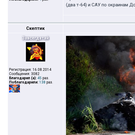
(два т-64) и САУ по окраинам Д
Скептик
Завсегдатай
Регистрация: 16.08.2014
Сообщения: 3082
Благодарил (а):
45
раз.
Поблагодарили:
138
раз.