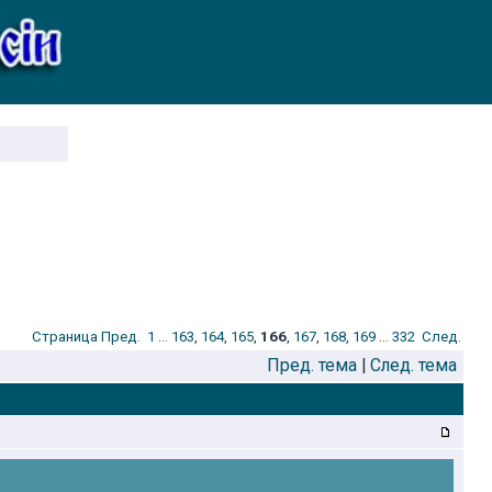
Стрaница
Пред.
1
...
163
,
164
,
165
,
166
,
167
,
168
,
169
...
332
След.
Пред. тема
|
След. тема