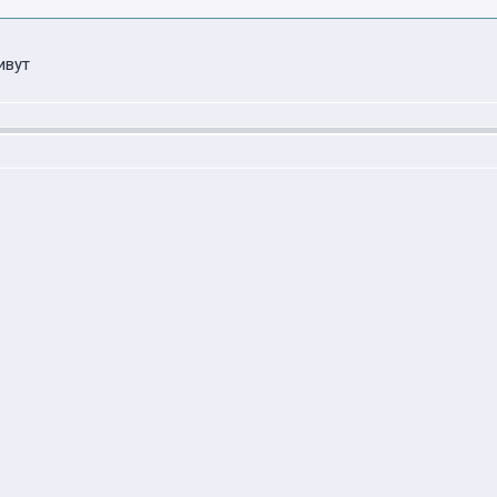
?
ивут