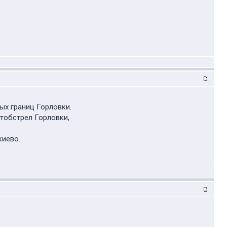
ых границ Горловки.
ртобстрел Горловки,
киево.