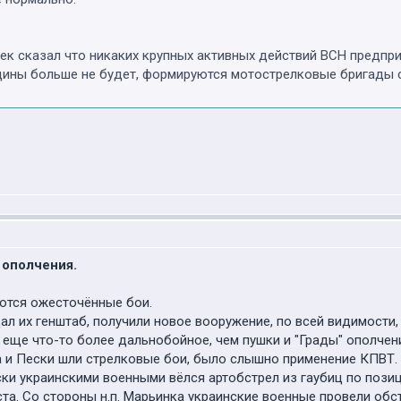
ек сказал что никаких крупных активных действий ВСН предпри
ины больше не будет, формируются мотострелковые бригады с
 ополчения.
ются ожесточённые бои.
ал их генштаб, получили новое вооружение, по всей видимости,
и еще что-то более дальнобойное, чем пушки и "Грады" ополчен
ка и Пески шли стрелковые бои, было слышно применение КПВТ.
Пески украинскими военными вёлся артобстрел из гаубиц по поз
та. Со стороны н.п. Марьинка украинские военные провели обс