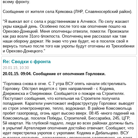
всему фронту.
Сообщение от жителя села Кряковка (ЛНР, Славяносербский район).
"Я выехал вот с села к родственникам в Алчевск. По селу жахают
укры каждый день. Особенно после того как ополчение пошло на
Орехово-Донецкий. Меня ополченцы отвезли, помогли. Проезжали
как раз возле 31ого блокпоста. Ополченец мне рассказал как там
наши оборону держат. Не знаю что уже будет, но в поселок свой я
вернусь только после того как укропы будут отогнаны из Трехизбенки
и Орехово-Донецкого."
Re: Сводки с фронта
20.01.15, 10:30
20.01.15. 09:04. Сообщение от ополчения Горловки.
"Горловка снова в огне. С 7 утра ВСУ опять начали обстреливать
Горловку. Обстрел ведется с трех направлений - с Кодема,
Дзержинска и Озеряновки. Сообщается о пожаре на Строителях.
Поступают сообщения, что котельная на Строителе получила
попадания. Каратели уничтожают инфраструктуру Горловки: выводят
из строя электроэнергию, тепло, водоканал. В районе Комсомольца
пробит газопровод, огонь идет высоко вверх. 08:45 -много падений на
Комсомольце, поселок Победы, Строителей, Бессарабка, 245, ЦГР,
5й квартал. На глубокой падало, люди во всех районах должны быть
в укрытии! Артеллерия ополчения достойно отвечает. Сообщают, что
идет перестрелка укропов с укропами: Кодема и Дебальцево. ВСУ
пытается отступить, заградотряды правосеков сдерживают, не дают