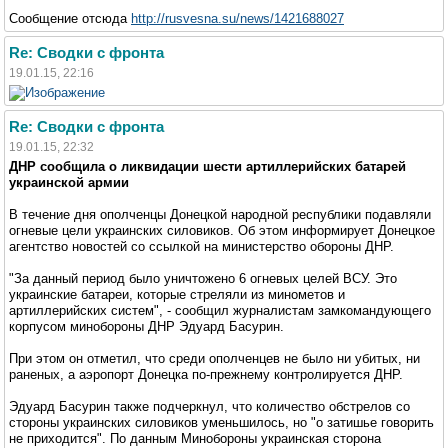
Сообщение отсюда
http://rusvesna.su/news/1421688027
Re: Сводки с фронта
19.01.15, 22:16
Re: Сводки с фронта
19.01.15, 22:32
ДНР сообщила о ликвидации шести артиллерийских батарей
украинской армии
В течение дня ополченцы Донецкой народной республики подавляли
огневые цели украинских силовиков. Об этом информирует Донецкое
агентство новостей со ссылкой на министерство обороны ДНР.
"За данный период было уничтожено 6 огневых целей ВСУ. Это
украинские батареи, которые стреляли из минометов и
артиллерийских систем", - сообщил журналистам замкомандующего
корпусом минобороны ДНР Эдуард Басурин.
При этом он отметил, что среди ополченцев не было ни убитых, ни
раненых, а аэропорт Донецка по-прежнему контролируется ДНР.
Эдуард Басурин также подчеркнул, что количество обстрелов со
стороны украинских силовиков уменьшилось, но "о затишье говорить
не приходится". По данным Минобороны украинская сторона