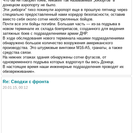
Что бы ни говорил Киев, никаких так называемых „киборгов” в
донецком аэропорту не было.
Эти „киборги” тихо покинули аэропорт еще в прошлую пятницу через
специально предоставленный нами коридор безопасности, оставив
вместо себя около сотни необстрелянных бойцов.
Почти все эти бойцы погибли. Большая часть — из-за подрыва в
новом терминале их склада боеприпасов, созданного для ведения
затяжных боев с подразделениями армии ДНР.
В ходе обследования нового терминала нашими подразделениями
обнаружено большое количество вооружения американского
производства. Это штурмовые винтовки М16-А5, гранаты, а также
средства связи.
На нижних этажах здания обнаружены сотни фугасов, от
одновременного подрыва которых вздрогнул бы весь Донецк.
В настоящее время наши инженерные подразделения проводят их
обезвреживание».
Re: Сводки с фронта
20.01.15, 00:12