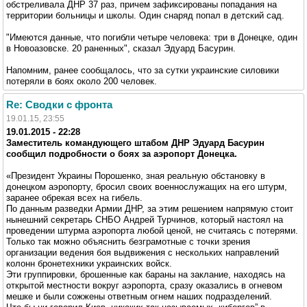
обстреливала ДНР 37 раз, причем зафиксированы попадания на
территории больницы и школы. Один снаряд попал в детский сад.
"Имеются данные, что погибли четыре человека: три в Донецке, один
в Новоазовске. 20 раненных", сказал Эдуард Басурин.
Напомним, ранее сообщалось, что за сутки украинские силовики
потеряли в боях около 200 человек.
Re: Сводки с фронта
19.01.15, 23:55
19.01.2015 - 22:28
Заместитель командующего штабом ДНР Эдуард Басурин
сообщил подробности о боях за аэропорт Донецка.
«Президент Украины Порошенко, зная реальную обстановку в
донецком аэропорту, бросил своих военнослужащих на его штурм,
заранее обрекая всех на гибель.
По данным разведки Армии ДНР, за этим решением напрямую стоит
нынешний секретарь СНБО Андрей Турчинов, который настоял на
проведении штурма аэропорта любой ценой, не считаясь с потерями.
Только так можно объяснить безграмотные с точки зрения
организации ведения боя выдвижения с нескольких направлений
колонн бронетехники украинских войск.
Эти группировки, брошенные как бараны на заклание, находясь на
открытой местности вокруг аэропорта, сразу оказались в огневом
мешке и были сожжены ответным огнем наших подразделений.