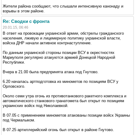
Жители района сообщают, что слышали интенсивную канонаду и
взрывы в этом районе.
Re: Сводки с фронта
20.01.15, 06:46
В ответ на провокации украинской армии, обстрелы гражданского
населения, лживую и лицемерную политику украинской власти,
войска ДНР начали активное контрнаступление.
По данным украинской стороны позиции ВСУ в окрестностях
Мариуполя регулярно атакуются армией Донецкой Народной
Республики.
Вчера в 21.00 была предпринята атака под Гнутово.
6.20 началась артподготовка из минометов по позициям ВСУ у
Орловского.
Около семи утра огонь из противотанкового ракетного комплекса и
автоматического станкового гранатомета был открыт по позициям
украинских войск под Николаевкой.
В 07.05 с применением минометов атакованы позиции войск Украины
под Чермалыком.
В 07.25 артиллерийский огонь был открыт в районе Гнутово.