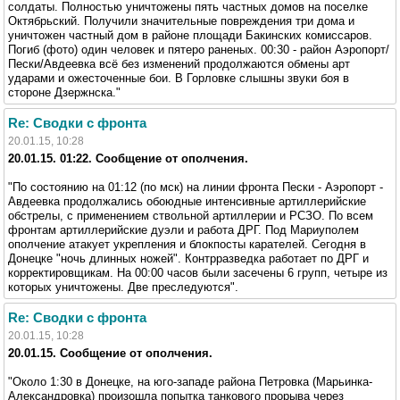
солдаты. Полностью уничтожены пять частных домов на поселке
Октябрьский. Получили значительные повреждения три дома и
уничтожен частный дом в районе площади Бакинских комиссаров.
Погиб (фото) один человек и пятеро раненых. 00:30 - район Аэропорт/
Пески/Авдеевка всё без изменений продолжаются обмены арт
ударами и ожесточенные бои. В Горловке слышны звуки боя в
стороне Дзержнска."
Re: Сводки с фронта
20.01.15, 10:28
20.01.15. 01:22. Сообщение от ополчения.
"По состоянию на 01:12 (по мск) на линии фронта Пески - Аэропорт -
Авдеевка продолжались обоюдные интенсивные артиллерийские
обстрелы, с применением ствольной артиллерии и РСЗО. По всем
фронтам артиллерийские дуэли и работа ДРГ. Под Мариуполем
ополчение атакует укрепления и блокпосты карателей. Сегодня в
Донецке "ночь длинных ножей". Контрразведка работает по ДРГ и
корректировщикам. На 00:00 часов были засечены 6 групп, четыре из
которых уничтожены. Две преследуются".
Re: Сводки с фронта
20.01.15, 10:28
20.01.15. Сообщение от ополчения.
"Около 1:30 в Донецке, на юго-западе района Петровка (Марьинка-
Александровка) произошла попытка танкового прорыва через