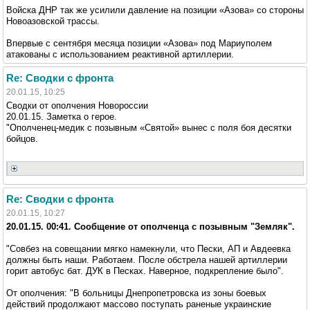
Войска ДНР так же усилили давление на позиции «Азова» со стороны
Новоазовской трассы.
Впервые с сентября месяца позиции «Азова» под Мариуполем
атакованы с использованием реактивной артиллерии.
Re: Сводки с фронта
20.01.15, 10:25
Сводки от ополчения Новороссии
20.01.15. Заметка о герое.
"Ополченец-медик с позывным «Святой» вынес с поля боя десятки
бойцов.
Re: Сводки с фронта
20.01.15, 10:27
20.01.15. 00:41. Сообщение от ополченца с позывным "Земляк".
"Совбез на совещании мягко намекнули, что Пески, АП и Авдеевка
должны быть наши. Работаем. После обстрела нашей артиллерии
горит автобус бат. ДУК в Песках. Наверное, подкрепление было".
От ополчения: "В больницы Днепропетровска из зоны боевых
действий продолжают массово поступать раненые украинские