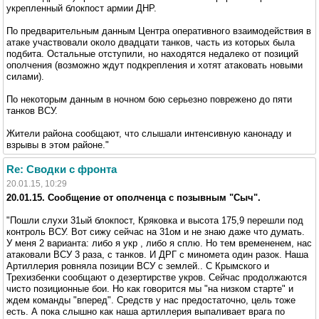
укрепленный блокпост армии ДНР.
По предварительным данным Центра оперативного взаимодействия в
атаке участвовали около двадцати танков, часть из которых была
подбита. Остальные отступили, но находятся недалеко от позиций
ополчения (возможно ждут подкрепления и хотят атаковать новыми
силами).
По некоторым данным в ночном бою серьезно поврежено до пяти
танков ВСУ.
Жители района сообщают, что слышали интенсивную канонаду и
взрывы в этом районе."
Re: Сводки с фронта
20.01.15, 10:29
20.01.15. Сообщение от ополченца с позывным "Сыч".
"Пошли слухи 31ый блокпост, Кряковка и высота 175,9 перешли под
контроль ВСУ. Вот сижу сейчас на 31ом и не знаю даже что думать.
У меня 2 варианта: либо я укр , либо я сплю. Но тем времененем, нас
атаковали ВСУ 3 раза, с танков. И ДРГ с миномета один разок. Наша
Артиллерия ровняла позиции ВСУ с землей.. С Крымского и
Трехизбенки сообщают о дезертирстве укров. Сейчас продолжаются
чисто позиционные бои. Но как говорится мы "на низком старте" и
ждем команды "вперед". Средств у нас предостаточно, цель тоже
есть. А пока слышно как наша артиллерия выпаливает врага по