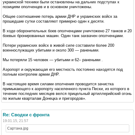
украинской техники были остановлены на дальних подступах к
позициям ополченцев и в основном уничтожены.
Общее соотношение потерь армии ДНР и украинских войск за
прошедшие сутки составляют примерно один к десяти.
В ходе оборонительных боев ополченцами уничтожено 27 танков и 20
боевых бронированных машин. Один танк захвачен ополченцами.
Потери украинских войск в живой силе составили более 200
военнослужащих убитыми и около 300 — ранеными.
Мы потеряли 15 человек — убитыми и 62– ранеными .
Аэропорт и окружающая его местность постоянно находятся под
полным контролем армии ДНР.
В настоящее время силами ополчения проводится зачистка
примыкающего к аэропорту населенного пункта Пески, из которого в
течение последних месяцев велся прицельный артиллерийский огонь
по жилым кварталам Донецка и пригородов».
Re: Сводки с фронта
19.01.15, 21:57
Сартана.jpg