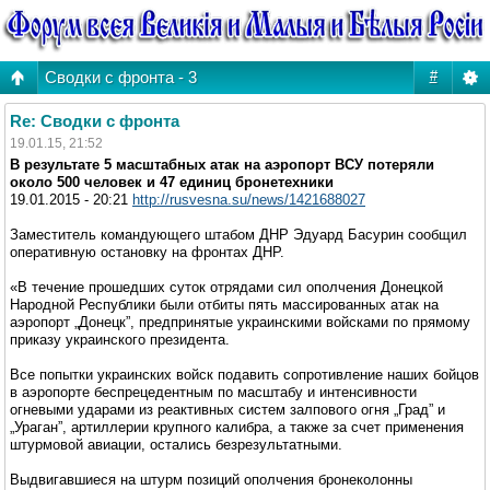
Сводки с фронта - 3
#
Re: Сводки с фронта
19.01.15, 21:52
В результате 5 масштабных атак на аэропорт ВСУ потеряли
около 500 человек и 47 единиц бронетехники
19.01.2015 - 20:21
http://rusvesna.su/news/1421688027
Заместитель командующего штабом ДНР Эдуард Басурин сообщил
оперативную остановку на фронтах ДНР.
«В течение прошедших суток отрядами сил ополчения Донецкой
Народной Республики были отбиты пять массированных атак на
аэропорт „Донецк”, предпринятые украинскими войсками по прямому
приказу украинского президента.
Все попытки украинских войск подавить сопротивление наших бойцов
в аэропорте беспрецедентным по масштабу и интенсивности
огневыми ударами из реактивных систем залпового огня „Град” и
„Ураган”, артиллерии крупного калибра, а также за счет применения
штурмовой авиации, остались безрезультатными.
Выдвигавшиеся на штурм позиций ополчения бронеколонны