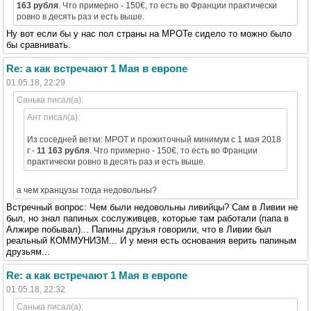
163 рубля
. Что примерно - 150€, то есть во Франции практически
ровно в десять раз и есть выше.
Ну вот если бы у нас пол страны на МРОТе сидело то можно было
бы сравнивать.
Re: а как встречают 1 Мая в европе
01.05.18, 22:29
Санька писал(а):
Ант писал(а):
Из соседней ветки: МРОТ и прожиточный минимум с 1 мая 2018
г -
11 163 рубля
. Что примерно - 150€, то есть во Франции
практически ровно в десять раз и есть выше.
а чем хранцузы тогда недовольны?
Встречный вопрос: Чем были недовольны ливийцы? Сам в Ливии не
был, но знал папиных сослуживцев, которые там работали (папа в
Алжире побывал)... Папины друзья говорили, что в Ливии был
реальный КОММУНИЗМ... И у меня есть основания верить папиным
друзьям...
Re: а как встречают 1 Мая в европе
01.05.18, 22:32
Санька писал(а):