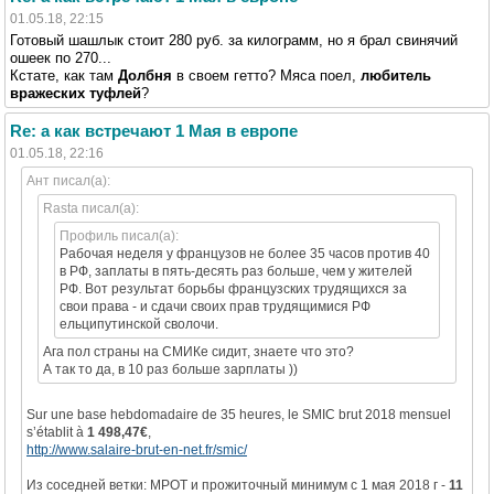
01.05.18, 22:15
Готовый шашлык стоит 280 руб. за килограмм, но я брал свинячий
ошеек по 270...
Кстате, как там
Долбня
в своем гетто? Мяса поел,
любитель
вражеских туфлей
?
Re: а как встречают 1 Мая в европе
01.05.18, 22:16
Ант писал(а):
Rasta писал(а):
Профиль писал(а):
Рабочая неделя у французов не более 35 часов против 40
в РФ, заплаты в пять-десять раз больше, чем у жителей
РФ. Вот результат борьбы французских трудящихся за
свои права - и сдачи своих прав трудящимися РФ
ельципутинской сволочи.
Ага пол страны на СМИКе сидит, знаете что это?
А так то да, в 10 раз больше зарплаты ))
Sur une base hebdomadaire de 35 heures, le SMIC brut 2018 mensuel
s’établit à
1 498,47€
,
http://www.salaire-brut-en-net.fr/smic/
Из соседней ветки: МРОТ и прожиточный минимум с 1 мая 2018 г -
11