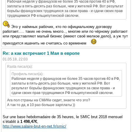
Рабочая неделя у французов не более 35 часов против 40 в РФ,
заплаты в пять-десять раз больше, чем у жителей РФ. Вот результат
борьбы французских трудящихся за свои права - и сдачи своих прав
трудящимися РФ ельципутинской сволочи.
Это у наёмных рабочих, кто по официальному договору
работает..... таких не очень много.., многие или по чёрному работают
или представляют малый бизнес (имеют своё мелкое дело), а уж тут
приходится ишачить не считаясь сo временем
Re: а как встречают 1 Мая в европе
01.05.18, 22:03
Rasta писал(а):
Профиль писал(а):
Рабочая неделя у французов не более 35 часов против 40 в РФ,
заплаты в пять-десять раз больше, чем у жителей РФ. Вот
результат борьбы французских трудящихся за свои права - и
сдачи своих прав трудящимися РФ ельципутинской сволочи.
Ага пол страны на СМИКе сидит, знаете что это?
А так то да, в 10 раз больше зарплаты ))
Sur une base hebdomadaire de 35 heures, le SMIC brut 2018 mensuel
s’établit à
1 498,47€
,
http://www.salaire-brut-en-net.fr/smic/