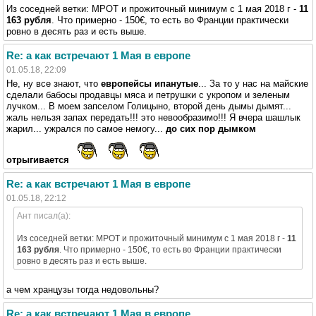
Из соседней ветки: МРОТ и прожиточный минимум с 1 мая 2018 г -
11
163 рубля
. Что примерно - 150€, то есть во Франции практически
ровно в десять раз и есть выше.
Re: а как встречают 1 Мая в европе
01.05.18, 22:09
Не, ну все знают, что
европейсы ипанутые
... За то у нас на майские
сделали бабосы продавцы мяса и петрушки с укропом и зеленым
лучком... В моем запселом Голицыно, второй день дымы дымят...
жаль нельзя запах передать!!! это невообразимо!!! Я вчера шашлык
жарил... ужрался по самое немогу...
до сих пор дымком
отрыгивается
Re: а как встречают 1 Мая в европе
01.05.18, 22:12
Ант писал(а):
Из соседней ветки: МРОТ и прожиточный минимум с 1 мая 2018 г -
11
163 рубля
. Что примерно - 150€, то есть во Франции практически
ровно в десять раз и есть выше.
а чем хранцузы тогда недовольны?
Re: а как встречают 1 Мая в европе