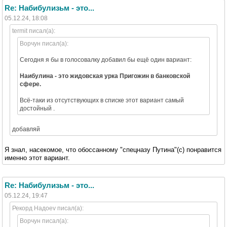
Re: Набибулизьм - это...
05.12.24, 18:08
termit писал(а):
Ворчун писал(а):
Сегодня я бы в голосовалку добавил бы ещё один вариант:
Наибулина - это жидовская урка Пригожин в банковской
сфере.
Всё-таки из отсутствующих в списке этот вариант самый
достойный .
добавляй
Я знал, насекомое, что обоссанному "спецназу Путина"(с) понравится
именно этот вариант.
Re: Набибулизьм - это...
05.12.24, 19:47
Рекорд Надоеv писал(а):
Ворчун писал(а):