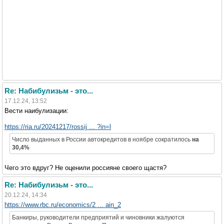
Re: Набибулизьм - это...
17.12.24, 13:52
Вести наибулизации:
https://ria.ru/20241217/rossij ... ?in=l
Число выданных в России автокредитов в ноябре сократилось
на
30,4%
Чего это вдруг? Не оценили россияне своего щастя?
Re: Набибулизьм - это...
20.12.24, 14:34
https://www.rbc.ru/economics/2 ... ain_2
Банкиры, руководители предприятий и чиновники жалуются