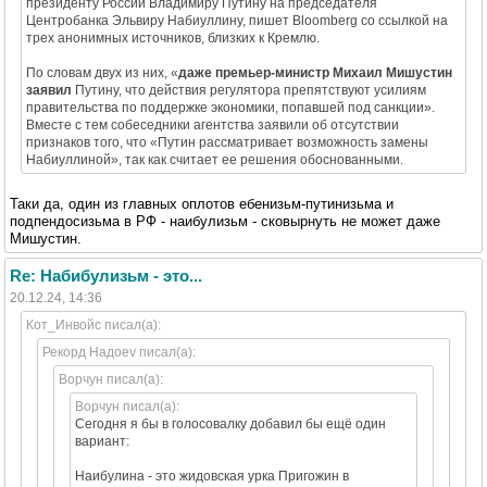
президенту России Владимиру Путину на председателя
Центробанка Эльвиру Набиуллину, пишет Bloomberg со ссылкой на
трех анонимных источников, близких к Кремлю.
По словам двух из них, «
даже премьер-министр Михаил Мишустин
заявил
Путину, что действия регулятора препятствуют усилиям
правительства по поддержке экономики, попавшей под санкции».
Вместе с тем собеседники агентства заявили об отсутствии
признаков того, что «Путин рассматривает возможность замены
Набиуллиной», так как считает ее решения обоснованными.
Таки да, один из главных оплотов ебенизьм-путинизьма и
подпендосизьма в РФ - наибулизьм - сковырнуть не может даже
Мишустин.
Re: Набибулизьм - это...
20.12.24, 14:36
Кот_Инвойс писал(а):
Рекорд Надоеv писал(а):
Ворчун писал(а):
Ворчун писал(а):
Сегодня я бы в голосовалку добавил бы ещё один
вариант:
Наибулина - это жидовская урка Пригожин в