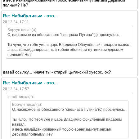
а весь намайданированный тобою ебенизьм-путинизьм дерьмом
полным? Не?
Re: Набибулизьм - это...
20.12.24, 17:11
Ворчун писал(а):
О, насекомое из обоссанного "спецназа Путина"(с) проснулось.
Ты чуло, что тебя уже и царь Владимир Обнулённый пидаром назвал,
а весь намайданированный тобою ебенизьм-путинизьм дерьмом
полным? Не?
давай ссылку... иначе ты - старый цыганский хуесос, ок?
Re: Набибулизьм - это...
20.12.24, 17:57
termit писал(а):
Ворчун писал(а):
О, насекомое из обоссанного "спецназа Путина"(с) проснулось.
Ты чуло, что тебя уже и царь Владимир Обнулённый пидаром
назвал,
а весь намайданированный тобою ебенизьм-путинизьм
дерьмом полным? Не?