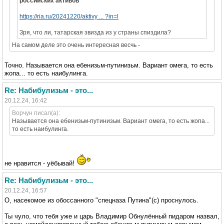
российских активов
https://ria.ru/20241220/aktivy ... ?in=l
Зря, что ли, татарская звизда из у страны спиздила?
На самом деле это очень интересная весчь -
Точно. Называется она ебенизьм-путинизьм. Вариант омега, то есть
жопа... то есть наибулинга.
Re: Набибулизьм - это...
20.12.24, 16:42
Ворчун писал(а):
Называется она ебенизьм-путинизьм. Вариант омега, то есть жопа...
то есть наибулинга.
не нравится - уёбывай!
Re: Набибулизьм - это...
20.12.24, 16:57
О, насекомое из обоссанного "спецназа Путина"(с) проснулось.
Ты чуло, что тебя уже и царь Владимир Обнулённый пидаром назвал,