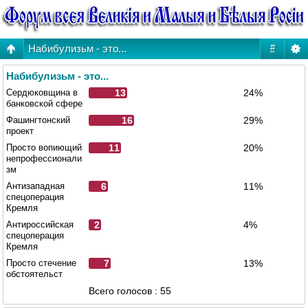
Набибулизьм - это...
#
Набибулизьм - это...
Сердюковщина в
13
24%
банковской сфере
Фашингтонский
16
29%
проект
Просто вопиющий
11
20%
непрофессионали
зм
Антизападная
6
11%
спецоперация
Кремля
Антироссийская
2
4%
спецоперация
Кремля
Просто стечение
7
13%
обстоятельст
Всего голосов : 55