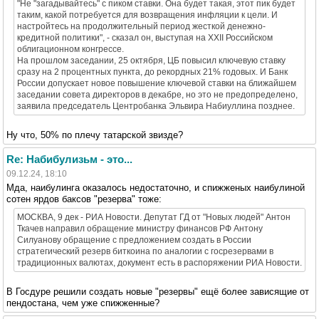
"Не "загадывайтесь" с пиком ставки. Она будет такая, этот пик будет
таким, какой потребуется для возвращения инфляции к цели. И
настройтесь на продолжительный период жесткой денежно-
кредитной политики", - сказал он, выступая на XXII Российском
облигационном конгрессе.
На прошлом заседании, 25 октября, ЦБ повысил ключевую ставку
сразу на 2 процентных пункта, до рекордных 21% годовых. И Банк
России допускает новое повышение ключевой ставки на ближайшем
заседании совета директоров в декабре, но это не предопределено,
заявила председатель Центробанка Эльвира Набиуллина позднее.
Ну что, 50% по плечу татарской звизде?
Re: Набибулизьм - это...
09.12.24, 18:10
Мда, наибулинга оказалось недостаточно, и спижженых наибулиной
сотен ярдов баксов "резерва" тоже:
МОСКВА, 9 дек - РИА Новости. Депутат ГД от "Новых людей" Антон
Ткачев направил обращение министру финансов РФ Антону
Силуанову обращение с предложением создать в России
стратегический резерв биткоина по аналогии с госрезервами в
традиционных валютах, документ есть в распоряжении РИА Новости.
В Госдуре решили создать новые "резервы" ещё более зависящие от
пендостана, чем уже спижженные?