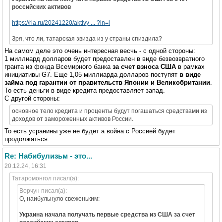
российских активов
https://ria.ru/20241220/aktivy ... ?in=l
Зря, что ли, татарская звизда из у страны спиздила?
На самом деле это очень интересная весчь - с одной стороны:
1 миллиард долларов будет предоставлен в виде безвозвратного
гранта из фонда Всемирного банка
за счет взноса США
в рамках
инициативы G7. Еще 1,05 миллиарда долларов поступят
в виде
займа под гарантии от правительств Японии и Великобритании
.
То есть деньги в виде кредита предоставляет запад.
С другой стороны:
основное тело кредита и проценты будут погашаться средствами из
доходов от замороженных активов России.
То есть усранины уже не будет а война с Россией будет
продолжаться.
Re: Набибулизьм - это...
20.12.24, 16:31
Татаромонгол писал(а):
Ворчун писал(а):
О, наибульнуло свеженьким:
Украина начала получать первые средства из США за счет