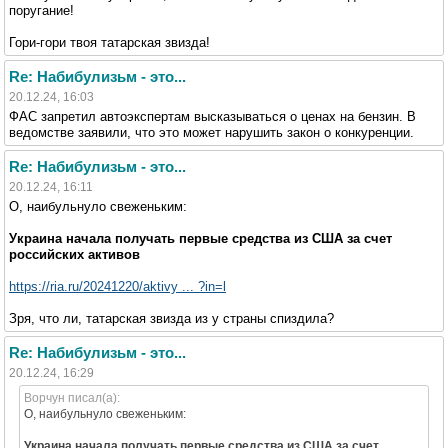
поругание!
Гори-гори твоя татарская звизда!
Re: Набибулизьм - это...
20.12.24, 16:03
ФАС запретил автоэкспертам высказываться о ценах на бензин. В
ведомстве заявили, что это может нарушить закон о конкуренции.
Re: Набибулизьм - это...
20.12.24, 16:11
О, наибульнуло свеженьким:
Украина начала получать первые средства из США за счет
российских активов
https://ria.ru/20241220/aktivy ... ?in=l
Зря, что ли, татарская звизда из у страны спиздила?
Re: Набибулизьм - это...
20.12.24, 16:29
Ворчун писал(а):
О, наибульнуло свеженьким:
Украина начала получать первые средства из США за счет