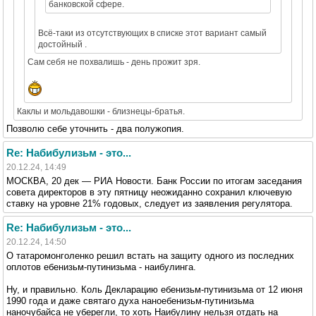
банковской сфере.
Всё-таки из отсутствующих в списке этот вариант самый
достойный .
Сам себя не похвалишь - день прожит зря.
Каклы и мольдавошки - близнецы-братья.
Позволю себе уточнить - два полужопия.
Re: Набибулизьм - это...
20.12.24, 14:49
МОСКВА, 20 дек — РИА Новости. Банк России по итогам заседания
совета директоров в эту пятницу неожиданно сохранил ключевую
ставку на уровне 21% годовых, следует из заявления регулятора.
Re: Набибулизьм - это...
20.12.24, 14:50
О татаромонголенко решил встать на защиту одного из последних
оплотов ебенизьм-путинизьма - наибулинга.
Ну, и правильно. Коль Декларацию ебенизьм-путинизьма от 12 июня
1990 года и даже святаго духа наноебенизьм-путинизьма
наночубайса не уберегли, то хоть Наибулину нельзя отдать на