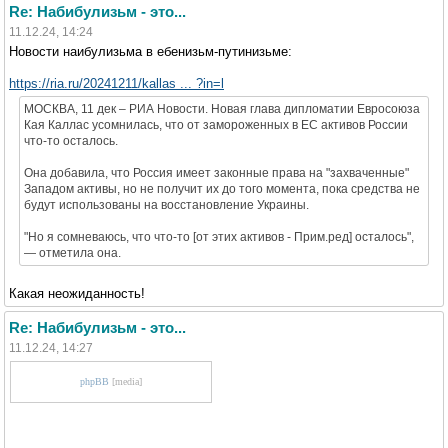
Re: Набибулизьм - это...
11.12.24, 14:24
Новости наибулизьма в ебенизьм-путинизьме:
https://ria.ru/20241211/kallas ... ?in=l
МОСКВА, 11 дек – РИА Новости. Новая глава дипломатии Евросоюза
Кая Каллас усомнилась, что от замороженных в ЕС активов России
что-то осталось.
Она добавила, что Россия имеет законные права на "захваченные"
Западом активы, но не получит их до того момента, пока средства не
будут использованы на восстановление Украины.
"Но я сомневаюсь, что что-то [от этих активов - Прим.ред] осталось",
— отметила она.
Какая неожиданность!
Re: Набибулизьм - это...
11.12.24, 14:27
phpBB
[media]