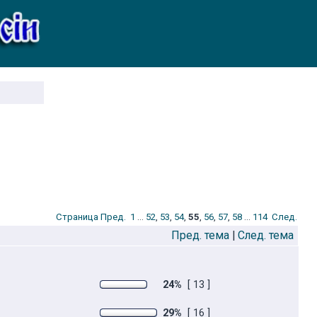
Стрaница
Пред.
1
...
52
,
53
,
54
,
55
,
56
,
57
,
58
...
114
След.
Пред. тема
|
След. тема
24%
[ 13 ]
29%
[ 16 ]