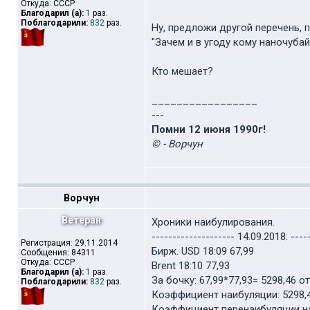
Откуда: СССР
Благодарил (а):
1
раз.
Поблагодарили:
832
раз.
Ну, предложи другой перечень, 
"Зачем и в угоду кому наночуба
Кто мешает?
_________________
---
Помни 12 июня 1990г!
© - Ворчун
Ворчун
Ветеран
Хроники наибулирования.
-------------------- 14.09.2018: ----
Регистрация: 29.11.2014
Бирж. USD 18:09 67,99
Сообщения: 84311
Откуда: СССР
Brent 18:10 77,93
Благодарил (а):
1
раз.
За бочку: 67,99*77,93= 5298,46 
Поблагодарили:
832
раз.
Коэффициент наибуляции: 5298,4
Коэффициент перенаибуляции наи