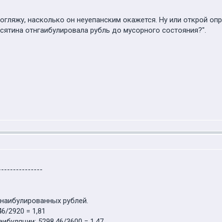
погляжу, насколько он неуепанским окажется. Ну или открой опр
йсятина отнгаибулировала рубль до мусорного состояния?".
---------------
отнаибулированных рублей.
6/2920 = 1,81
буляции: 5298,46/3600 = 1,47