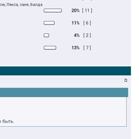
how, Лекса, саня, Балда
20%
[ 11 ]
11%
[ 6 ]
4%
[ 2 ]
13%
[ 7 ]
о быть.