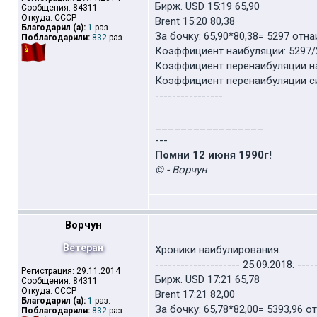
Бирж. USD 15:19 65,90
Сообщения: 84311
Откуда: СССР
Brent 15:20 80,38
Благодарил (а):
1
раз.
За бочку: 65,90*80,38= 5297 отн
Поблагодарили:
832
раз.
Коэффициент наибуляции: 5297/2
Коэффициент перенаибуляции наи
Коэффициент перенаибуляции сил
----------------
_________________
---
Помни 12 июня 1990г!
© - Ворчун
Ворчун
Ветеран
Хроники наибулирования.
-------------------- 25.09.2018: ----
Регистрация: 29.11.2014
Бирж. USD 17:21 65,78
Сообщения: 84311
Откуда: СССР
Brent 17:21 82,00
Благодарил (а):
1
раз.
За бочку: 65,78*82,00= 5393,96 
Поблагодарили:
832
раз.