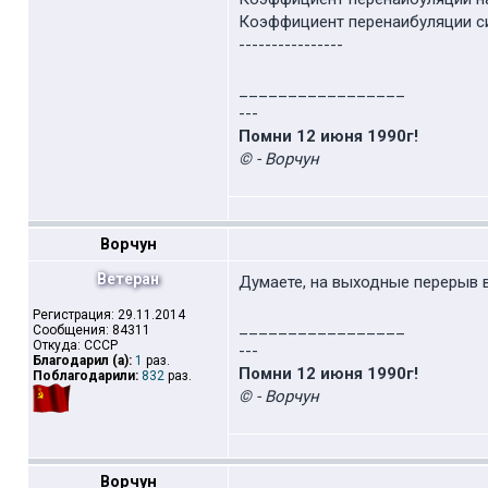
Коэффициент перенаибуляции сил
----------------
_________________
---
Помни 12 июня 1990г!
© - Ворчун
Ворчун
Ветеран
Думаете, на выходные перерыв в
Регистрация: 29.11.2014
_________________
Сообщения: 84311
Откуда: СССР
---
Благодарил (а):
1
раз.
Помни 12 июня 1990г!
Поблагодарили:
832
раз.
© - Ворчун
Ворчун