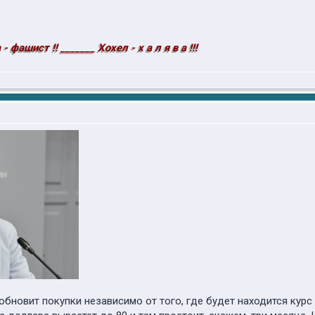
- фашист !! _______ Хохел - х а л я в а !!!
обновит покупки независимо от того, где будет находится курс 