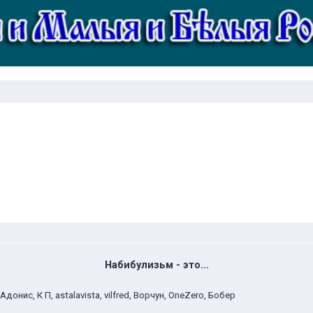
Набибулизьм - это...
Адонис, К П, astalavista, vilfred, Ворчун, OneZero, Бобер