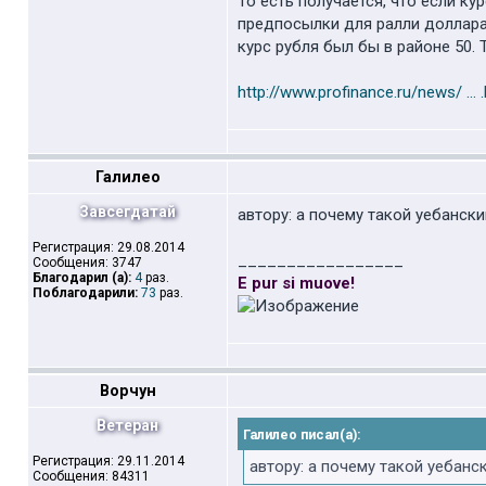
То есть получается, что если ку
предпосылки для ралли доллара 
курс рубля был бы в районе 50. 
http://www.profinance.ru/news/ ... 
Галилео
Завсегдатай
автору: а почему такой уебански
Регистрация: 29.08.2014
_________________
Сообщения: 3747
Благодарил (а):
4
раз.
E pur si muove!
Поблагодарили:
73
раз.
Ворчун
Ветеран
Галилео писал(а):
Регистрация: 29.11.2014
автору: а почему такой уебанс
Сообщения: 84311