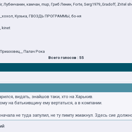
Gr, Лубенчанин, камчан, mup, Гриб Ленин, Forte, Serg1979_Gradoff, Zritel s
очти_хохол, Кузька, ГВОЗДЬ ПРОГРАММЫ, бо-ня
 kinet
, Приазовец_, Палач Рока
Всего голосов : 55
рился, видать, знайшов таки, хто на Харькив.
ому на батькивщину ему вертатыся, а в компании.
сначала не туда запулил, не ту пимпу жмакнул. Здесь сие должн
ий