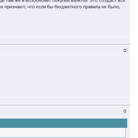
, ЦБ там же и возобновит покупки валюты. Это создаст все
же признают, что если бы бюджетного правила не было,