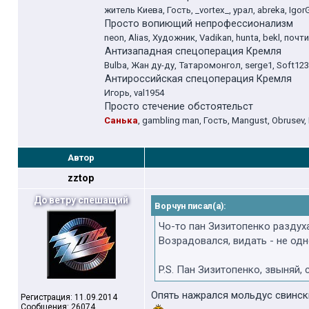
житель Киева, Гость, _vortex_, урал, abreka, Igor
Просто вопиющий непрофессионализм
neon, Alias, Художник, Vadikan, hunta, bekl, п
Антизападная спецоперация Кремля
Bulba, Жан ду-ду, Татаромонгол, serge1, Soft123,
Антироссийская спецоперация Кремля
Игорь, val1954
Просто стечение обстоятельст
Санька
, gambling man, Гость, Mangust, Obrusev
Автор
zztop
До ветру спешащий
Ворчун писал(а):
Чо-то пан Зизитопенко раздуха
Возрадовался, видать - не одн
P.S. Пан Зизитопенко, звыняй, 
Опять нажрался мольдус свинск
Регистрация: 11.09.2014
Сообщения: 26074