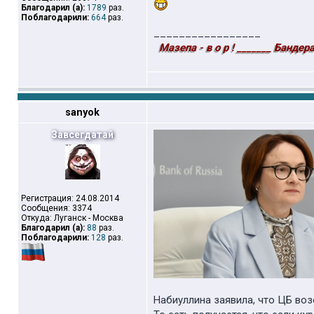
Благодарил (а):
1789
раз.
Поблагодарили:
664
раз.
_________________
Мазепа - в о р ! _______ Бандера 
sanyok
Завсегдатай
Регистрация: 24.08.2014
Сообщения: 3374
Откуда: Луганск - Москва
Благодарил (а):
88
раз.
Поблагодарили:
128
раз.
Набиуллина заявила, что ЦБ воз