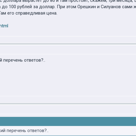
рс доллара вырастет до 80 и там простоит, скажем, три месяца
до 100 рублей за доллар. При этом Орешкин и Силуанов сами 
Там его справедливая цена.
.html
й перечень ответов?..
кий перечень ответов?..