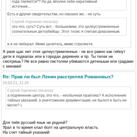
года теряются"? Ну да, вполне себе наративный
источник....
Есть и другие свидетельства, но сказано же, - не суть.
Сергий Харченко писал(а):
это что, суть? Суть вот, - большевики, это целеустремленные
сознательные детоубийцы. Этот тезис я считаю доказанным.
и я не либерал. Мимо целитесь, мимо стреляете.
А разе щас нет этих целеустремленных - не все равно как гибнут
дети в подвалах или в городах деревнях и пр. Ты телек не
смотришь? Не все равно пистолем убиваются детеныши или градами
с минами!
Re: Прав ли был Ленин расстреляв Романовых?
10.03.21, 21:25
Сергий Харченко писал(а):
а подчинение центру, это что, - необычная практика? А исполнение
тайных указаний, а уничтожение документации, не былол и быть не
могло? )
Для тебя русский язык не родной?
Урал в то время клал болт на центральную власть.
На счет тайный указаний: