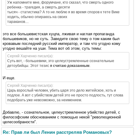
Уж напомните мне, форумчане, кто сказал, что смерть одного
ребенка - трагедия, а смерть десяти
тысяч - статистика? А то не люблю я во время споров к тете Вике
ходить, обычно опираюсь на своих
тараканов....
это все большевистская хуцпа, лживая и наглая пропаганда
большевиков, но не суть. Заведите свою тему о том каким был
кровавым последний русский император, и там что угодно кому
угодно вешайте на уши. Тема вот об этом, суть темы:
Сергий Харченко писал(а):
Суть вот, - большевики, это целеустремленные сознательные
детоубийцы. Этот тезис
я считаю доказанным
.
И еще.
Сергий Харченко писал(а):
Царь взрослый человек, убить царя это дело житейское, хоть и
подлое. А вот с убийством детей это не просто подлость, тут слова
подобрать уже невозможно, за неимением.
Добавлю, - сознательное, целеустремленное убийство детей, с
философским обоснованием с помощью некой "революционной
целесообраности".
Re: Прав ли был Ленин расстреляв Романовых?