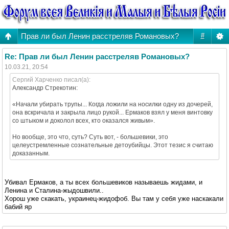
Прав ли был Ленин расстреляв Романовых?
#
Re: Прав ли был Ленин расстреляв Романовых?
10.03.21, 20:54
Сергий Харченко писал(а):
Александр Стрекотин:
«Начали убирать трупы... Когда ложили на носилки одну из дочерей,
она вскричала и закрыла лицо рукой... Ермаков взял у меня винтовку
со штыком и доколол всех, кто оказался живым».
Но вообще, это что, суть? Суть вот, - большевики, это
целеустремленные сознательные детоубийцы. Этот тезис я считаю
доказанным.
Убивал Ермаков, а ты всех большевиков называешь жидами, и
Ленина и Сталина-жыдошвили..
Хорош уже скакать, украинец-жидофоб. Вы там у себя уже наскакали
бабий яр