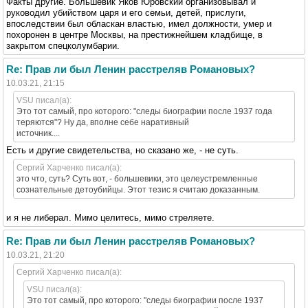
Факты другие. Большевик Яков Юровский организовывал и
руководил убийством царя и его семьи, детей, прислуги,
впоследствии был обласкан властью, имел должности, умер и
похоронен в центре Москвы, на престижнейшем кладбище, в
закрытом спецколумбарии.
Re: Прав ли был Ленин расстреляв Романовых?
10.03.21, 21:15
VSU писал(а):
Это тот самый, про которого: "следы биографии после 1937 года
теряются"? Ну да, вполне себе наративный
источник....
Есть и другие свидетельства, но сказано же, - не суть.
Сергий Харченко писал(а):
это что, суть? Суть вот, - большевики, это целеустремленные
сознательные детоубийцы. Этот тезис я считаю доказанным.
и я не либерал. Мимо целитесь, мимо стреляете.
Re: Прав ли был Ленин расстреляв Романовых?
10.03.21, 21:20
Сергий Харченко писал(а):
VSU писал(а):
Это тот самый, про которого: "следы биографии после 1937