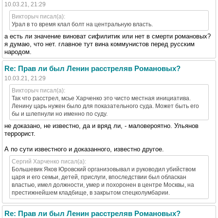
10.03.21, 21:29
Викторыч писал(а):
Урал в то время клал болт на центральную власть.
а есть ли значение виноват сифилитик или нет в смерти романовых?
я думаю, что нет. главное тут вина коммунистов перед русским
народом.
Re: Прав ли был Ленин расстреляв Романовых?
10.03.21, 21:29
Викторыч писал(а):
Так что расстрел, мсье Харченко это чисто местная инициатива.
Ленину царь нужен было для показательного суда. Может быть его
бы и шлепнули но именно по суду.
не доказано, не известно, да и вряд ли, - маловероятно. Ульянов
террорист.
А по сути известного и доказанного, известно другое.
Сергий Харченко писал(а):
Большевик Яков Юровский организовывал и руководил убийством
царя и его семьи, детей, прислуги, впоследствии был обласкан
властью, имел должности, умер и похоронен в центре Москвы, на
престижнейшем кладбище, в закрытом спецколумбарии.
Re: Прав ли был Ленин расстреляв Романовых?