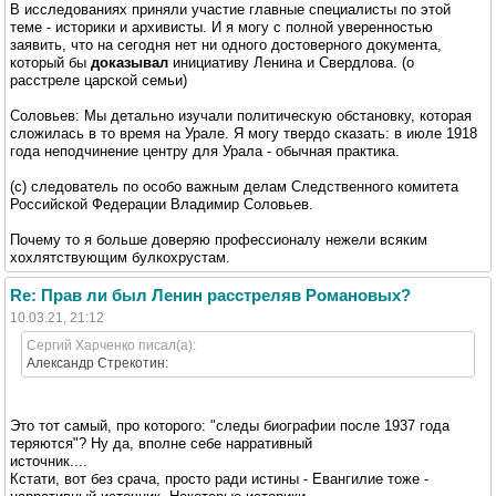
В исследованиях приняли участие главные специалисты по этой
теме - историки и архивисты. И я могу с полной уверенностью
заявить, что на сегодня нет ни одного достоверного документа,
который бы
доказывал
инициативу Ленина и Свердлова. (о
расстреле царской семьи)
Соловьев: Мы детально изучали политическую обстановку, которая
сложилась в то время на Урале. Я могу твердо сказать: в июле 1918
года неподчинение центру для Урала - обычная практика.
(с) следователь по особо важным делам Следственного комитета
Российской Федерации Владимир Соловьев.
Почему то я больше доверяю профессионалу нежели всяким
хохлятствующим булкохрустам.
Re: Прав ли был Ленин расстреляв Романовых?
10.03.21, 21:12
Сергий Харченко писал(а):
Александр Стрекотин:
Это тот самый, про которого: "следы биографии после 1937 года
теряются"? Ну да, вполне себе нарративный
источник....
Кстати, вот без срача, просто ради истины - Евангилие тоже -