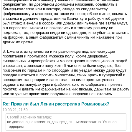
фабрикантам, по довольном домашнем наказании, объявлять в
Комерц-коллегию или в конторе, откуда по свидетельству
фабриканскому и мастеров, за такое их непотребное житье, ссылать
в ссылки в дальние города, или на Камчатку в работу, чтоб другим
был страх; а ежели в ссорах или драках или пьяные где взяты будут,
а в воровстве никаком не показались и к тяжкому розыску не
подлежат, тех, не держав нигде ни одного дня, и не убытча, отсылать
на фабрики, а оным фабрикантам самим чинить им наказание при
других их братьи....
8. Ежели ж из купечества и из разночинцев подлые неимущие
пропитания и промыслов мужеска полу, кроме дворцовых,
синодальных и архиерейских и монастырских и помещиковых людей
и крестьян, а женскаго полу хотя б чьи они ни были скудные, без
призрения по городам и по слободам и по уездам между двор будут
праздно шататься и просить милостины, таких брать в губернский и
воеводския канцелярии и записывая, по силе прежних указов
отдавать на мануфактуры и фабрики, кого те фабриканты принять
похотят, и давать им фабрикантам на них письма, дабы там за работу
или за учение пропитание получали к напрасно не шатались....
Re: Прав ли был Ленин расстреляв Романовых?
10.03.21, 21:50
Сергий Харченко писал(а):
не доказано, не известно, да и вряд ли, - маловероятно. Ульянов
террорист.