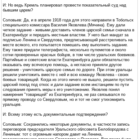
И: Но ведь Кремль планировал провести показательный суд над
бывшим царем?
Соловьев: Да, и в апреле 1918 года для этого направили в Тобольск
специального комиссара Василия Яковлева (Мячина). Ему дали
четкое задание - живыми доставить членов царской семьи сначала в
Екатеринбург и передать местным властям. У него был мандат за
подписью Ленина и Свердлова, предписывающий расстреливать на
месте всякого, кто попытается помешать ему выполнить задание.
Ему также придали телеграфиста, несколько пулеметов и около
сотни проверенных красных бойцов, в том числе уральских боевиков.
Партийные и советские власти Екатеринбурга дали обязательство
оказывать ему всяческую помощь, а негласно приняли другое
решение - уничтожить царскую семью по дороге. При этом уральцы
решили уничтожить вместе с ней и всю команду Яковлева - своих
боевых товарищей. Когда из этого ничего не вышло, решили пустить
царский поезд под откос и дали задание всем инстанциям по пути
следования принять меры к его уничтожению. Яковлев понял
намерения "товарищей" из Екатеринбурга, не раз связывался по
прямому проводу со Свердловым, но и тот не смог утихомирить
уральцев.
И: Всему этому есть документальные подтверждения?
Соловьев: Сохранились некоторые документы, в частности запись
переговоров председателя Уральского облсовета Белобородова с
Лениным: тот с огромным напором давит на Ленина,