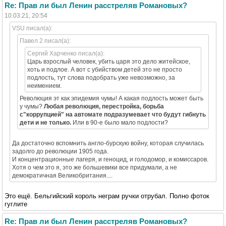
Re: Прав ли был Ленин расстреляв Романовых?
10.03.21, 20:54
VSU писал(а):
Павел 2 писал(а):
Сергий Харченко писал(а):
Царь взрослый человек, убить царя это дело житейское,
хоть и подлое. А вот с убийством детей это не просто
подлость, тут слова подобрать уже невозможно, за
неимением.
Революция эт как эпидемия чумы! А какая подлость может быть
у чумы?
Любая революция, перестройка, борьба
с"коррупцией" на автомате подразумевает что будут гибнуть
дети и не только.
Или в 90-е было мало подлости?
Да достаточно вспомнить англо-бурскую войну, которая случилась
задолго до революции 1905 года.
И концентрационные лагеря, и геноцид, и голодомор, и комиссаров.
Хотя о чем это я, это же большевики все придумали, а не
демократичная Великобритания....
Это ещё. Бельгийский король неграм ручки отрубал. Полно фоток
гуглите
Re: Прав ли был Ленин расстреляв Романовых?