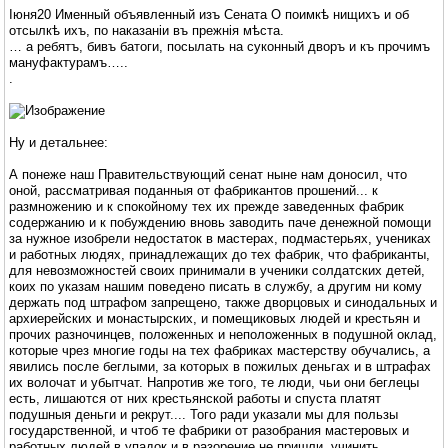
Iюня20 Именный объявленный изъ Сената О поимкѣ нищихъ и об
отсылкѣ ихъ, по наказанiи въ прежнiя мѣста.
… а ребятъ, бивъ батоги, посылать на суконный дворъ и къ прочимъ
мануфактурамъ…..
.
Ну и детальнее:
А понеже наш Правительствующий сенат ныне нам доносил, что
оной, рассматривая поданныя от фабрикантов прошений... к
размножению и к спокойному тех их прежде заведенных фабрик
содержанию и к побуждению вновь заводить паче денежной помощи
за нужное изобрели недостаток в мастерах, подмастерьях, учениках
и работных людях, принадлежащих до тех фабрик, что фабриканты,
для невозможностей своих принимали в ученики солдатских детей,
коих по указам нашим поведено писать в службу, а другим ни кому
держать под штрафом запрещено, также дворцовых и синодальных и
архиерейских и монастырских, и помещиковых людей и крестьян и
прочих разночинцев, положенных и неположенных в подушной оклад,
которые чрез многие годы на тех фабриках мастерству обучались, а
явились после беглыми, за которых в пожилых деньгах и в штрафах
их волочат и убытчат. Напротив же того, те люди, чьи они беглецы
есть, лишаются от них крестьянской работы и спуста платят
подушныя деньги и рекрут.... Того ради указали мы для пользы
государственной, и чтоб те фабрики от разобрания мастеровых и
работных людей в упадок и в разорение не пришли, учинить