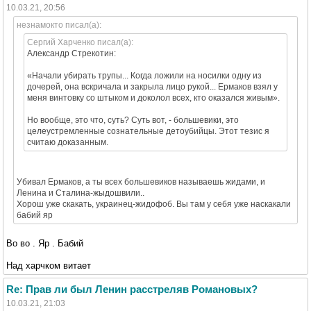
10.03.21, 20:56
незнамокто писал(а):
Сергий Харченко писал(а):
Александр Стрекотин:
«Начали убирать трупы... Когда ложили на носилки одну из
дочерей, она вскричала и закрыла лицо рукой... Ермаков взял у
меня винтовку со штыком и доколол всех, кто оказался живым».
Но вообще, это что, суть? Суть вот, - большевики, это
целеустремленные сознательные детоубийцы. Этот тезис я
считаю доказанным.
Убивал Ермаков, а ты всех большевиков называешь жидами, и
Ленина и Сталина-жыдошвили..
Хорош уже скакать, украинец-жидофоб. Вы там у себя уже наскакали
бабий яр
Во во . Яр . Бабий
Над харчком витает
Re: Прав ли был Ленин расстреляв Романовых?
10.03.21, 21:03