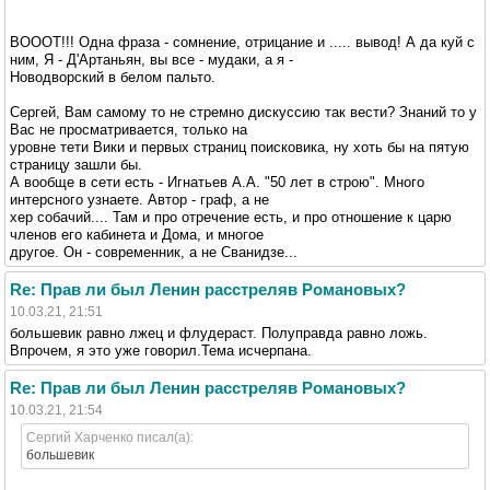
ВОООТ!!! Одна фраза - сомнение, отрицание и ..... вывод! А да куй с
ним, Я - Д'Артаньян, вы все - мудаки, а я -
Новодворский в белом пальто.
Сергей, Вам самому то не стремно дискуссию так вести? Знаний то у
Вас не просматривается, только на
уровне тети Вики и первых страниц поисковика, ну хоть бы на пятую
страницу зашли бы.
А вообще в сети есть - Игнатьев А.А. "50 лет в строю". Много
интерсного узнаете. Автор - граф, а не
хер собачий.... Там и про отречение есть, и про отношение к царю
членов его кабинета и Дома, и многое
другое. Он - современник, а не Сванидзе...
Re: Прав ли был Ленин расстреляв Романовых?
10.03.21, 21:51
большевик равно лжец и флудераст. Полуправда равно ложь.
Впрочем, я это уже говорил.Тема исчерпана.
Re: Прав ли был Ленин расстреляв Романовых?
10.03.21, 21:54
Сергий Харченко писал(а):
большевик