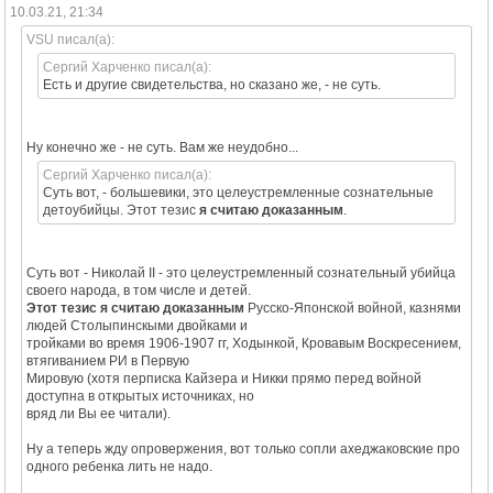
10.03.21, 21:34
VSU писал(а):
Сергий Харченко писал(а):
Есть и другие свидетельства, но сказано же, - не суть.
Ну конечно же - не суть. Вам же неудобно...
Сергий Харченко писал(а):
Суть вот, - большевики, это целеустремленные сознательные
детоубийцы. Этот тезис
я считаю доказанным
.
Суть вот - Николай II - это целеустремленный сознательный убийца
своего народа, в том числе и детей.
Этот тезис я считаю доказанным
Русско-Японской войной, казнями
людей Столыпинскыми двойками и
тройками во время 1906-1907 гг, Ходынкой, Кровавым Воскресением,
втягиванием РИ в Первую
Мировую (хотя перписка Кайзера и Никки прямо перед войной
доступна в открытых источниках, но
вряд ли Вы ее читали).
Ну а теперь жду опровержения, вот только сопли ахеджаковские про
одного ребенка лить не надо.