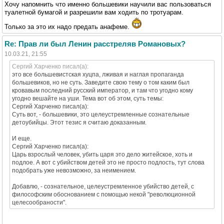
Хочу напомнить что именно большевики научили вас пользоваться
туалетной бумагой и разрешили вам ходить по тротуарам.
Только за это их надо предать анафеме.
Re: Прав ли был Ленин расстреляв Романовых?
10.03.21, 21:55
Сергий Харченко писал(а):
это все большевистская хуцпа, лживая и наглая пропаганда
большевиков, но не суть. Заведите свою тему о том каким был
кровавым последний русский император, и там что угодно кому
угодно вешайте на уши. Тема вот об этом, суть темы:
Сергий Харченко писал(а):
Суть вот, - большевики, это целеустремленные сознательные
детоубийцы. Этот тезис я считаю доказанным.
И еще.
Сергий Харченко писал(а):
Царь взрослый человек, убить царя это дело житейское, хоть и
подлое. А вот с убийством детей это не просто подлость, тут слова
подобрать уже невозможно, за неимением.
Добавлю, - сознательное, целеустремленное убийство детей, с
философским обоснованием с помощью некой "революционной
целесообраности".