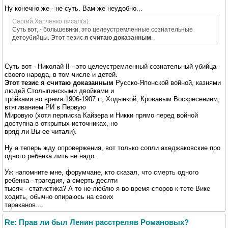
Ну конечно же - не суть. Вам же неудобно...
Сергий Харченко писал(а):
Суть вот, - большевики, это целеустремленные сознательные
детоубийцы. Этот тезис
я считаю доказанным
.
Суть вот - Николай II - это целеустремленный сознательный убийца
своего народа, в том числе и детей.
Этот тезис я считаю доказанным
Русско-Японской войной, казнями
людей Столыпинскыми двойками и
тройками во время 1906-1907 гг, Ходынкой, Кровавым Воскресением,
втягиванием РИ в Первую
Мировую (хотя перписка Кайзера и Никки прямо перед войной
доступна в открытых источниках, но
вряд ли Вы ее читали).
Ну а теперь жду опровержения, вот только сопли ахеджаковские про
одного ребенка лить не надо.
Уж напомните мне, форумчане, кто сказал, что смерть одного
ребенка - трагедия, а смерть десяти
тысяч - статистика? А то не люблю я во время споров к тете Вике
ходить, обычно опираюсь на своих
тараканов....
Re: Прав ли был Ленин расстреляв Романовых?