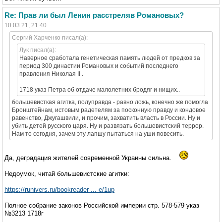
Re: Прав ли был Ленин расстреляв Романовых?
10.03.21, 21:40
Сергий Харченко писал(а):
Лук писал(а):
Наверное сработала генетическая память людей от предков за
период 300 династии Романовых и событий последнего
правления Николая II .
1718 указ Петра об отдаче малолетних бродяг и нищих..
большевисткая агитка, полуправда - равно ложь, конечно же помогла
Бронштейнам, истовым радетелям за посконную правду и кондовое
равенство, Джугашвили, и прочим, захватить власть в России. Ну и
убить детей русского царя. Ну и развязать большевистский террор.
Нам то сегодня, зачем эту лапшу пытаться на уши повесить.
Да, деградация жителей современной Украины сильна.
Недоумок, читай большевистские агитки:
https://runivers.ru/bookreader ... e/1up
Полное собрание законов Российской империи стр. 578-579 указ
№3213 1718г