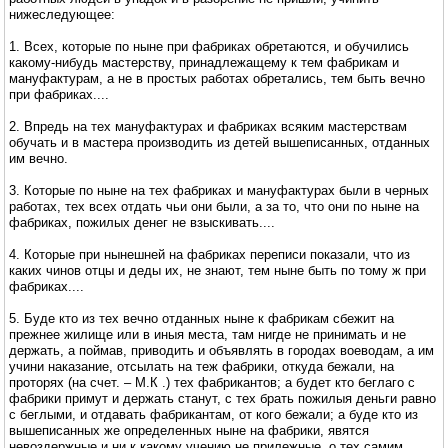
нижеследующее:
1. Всех, которые по ныне при фабриках обретаются, и обучились
какому-нибудь мастерству, принадлежащему к тем фабрикам и
мануфактурам, а не в простых работах обретались, тем быть вечно
при фабриках....
2. Впредь на тех мануфактурах и фабриках всяким мастерствам
обучать и в мастера производить из детей вышеписанных, отданных
им вечно.
3. Которые по ныне на тех фабриках и мануфактурах были в черных
работах, тех всех отдать чьи они были, а за то, что они по ныне на
фабриках, пожилых денег не взыскивать....
4. Которые при нынешней на фабриках переписи показали, что из
каких чинов отцы и деды их, не знают, тем ныне быть по тому ж при
фабриках....
5. Буде кто из тех вечно отданных ныне к фабрикам сбежит на
прежнее жилище или в иныя места, там нигде не принимать и не
держать, а поймав, приводить и объявлять в городах воеводам, а им
учини наказание, отсылать на теж фабрики, откуда бежали, на
проторях (на счет. – М.К .) тех фабрикантов; а будет кто беглаго с
фабрики примут и держать станут, с тех брать пожилыя деньги равно
с беглыми, и отдавать фабрикантам, от кого бежали; а буде кто из
вышеписанных же определенных ныне на фабрики, явятся
невоздержные и ни к какому учению не прилежные, о тех самим