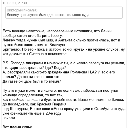
10.03.21, 21:39
Викторыч писал(а):
Ленину царь нужен было для показательного суда.
Есть вообще некоторые, непроверенные источники, что Ленин
вообще хотел его сбагрить Георгу.
Ленину тогда нужен был мир, а Антанта сильно противилась, вот и
нужно было занять чем-то Великую
Британию. Но это - пока в исторических кругах - на уровне слухов, ну
как документы Сиссона о шпионстве...
P.S. Господа либералы и монархисты, а с какого перепуга вы решили,
что
царя
расстреляли? Где? Когда?
А, расстреляли какого-то
гражданина
Романова Н,А? И всю его
семью? Да шо ви такое гавагите....
Да газве он царь был в то вгемя?
Ну это я уже может и лишнего, но если вам, либерастам поступит
команда определенная, то вот так,
как я сейчас написал и будете себя вести. Ваше же племя не билось
до последнего, как Красная Гвардия
под Шенкуром, Вы же свои жЕппы сразу утащили в Стамбул и оттуда
уже фейкометить еще в 20-е годы
начали.
Вот племя сучье...