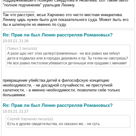
поддерживавшего позицию Свердлова и Яковлева. Вот таким было
"полное подчинение" уральцев Ленину.
_______________
Так что расстрел, мсье Харченко это чисто местная инициатива.
Ленину царь нужен было для показательного суда. Может быть его
бы и шлепнули но именно по суду.
Re: Прав ли был Ленин расстреляв Романовых?
10.03.21, 21:26
Павел 2 писал(а):
А разе щас нет этих целеустремленных - не все равно как гибнут
дети в подвалах или в городах деревнях и пр. Ты телек не смотришь?
Не все равно пистолем убиваются детеныши или градами с минами!
превращение убийства детей в философскую концепцию
необходимости, - не досадной случайности, не преступной
халатности, - а именно необходимости, позволили себе только
большевики.
Re: Прав ли был Ленин расстреляв Романовых?
10.03.21, 21:27
Сергий Харченко писал(а):
Есть и другие свидетельства, но сказано же, - не суть.