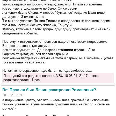
нарративный источник. Некоторые историки,
занимающиеся вопросом, утверждают, что Пилата во времена
известные, в Ершалаиме не было. Он со своим
легионом был в Сирии. А первое "бумажное" издание Евангилие
датируется 3-им веком н.э.
Т.е мы про участие Понтия Пилата в определенных событиях верим
трем личностям: Иосифу Флавию, Тациту и
Филону, которые в своих трудах друг другу противоречат и не были
свидетелями событий.
Поэтому, к источникам относиться надо с некоторым недоверием.
Больше в архивы, где документы
лежат наведываться. Да и
первоисточники
изучать. А то -
надергают цитат, аж вся первая страница
поисковика пестрит ссылками на тома и страницы, а копнешь - цитата
то вырванная из контекста.
Ну как-то по-серьезнее надо быть, господа либерасты....
Последний раз редактировалось VSU 10.03.21, 21:17, всего
редактировалось 1 раз.
Re: Прав ли был Ленин расстреляв Романовых?
10.03.21, 21:13
а подчинение центру, это что, - необычная практика? А исполнение
тайных указаний, а уничтожение документации, не былол и быть не
могло? )