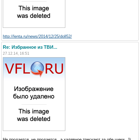
http://lenta.ru/news/2014/12/25/doll52/
Re: Избранное из ТВИ...
27.12.14, 16:51
Не продается, не продается...а халявное трескают за обе щеки...))