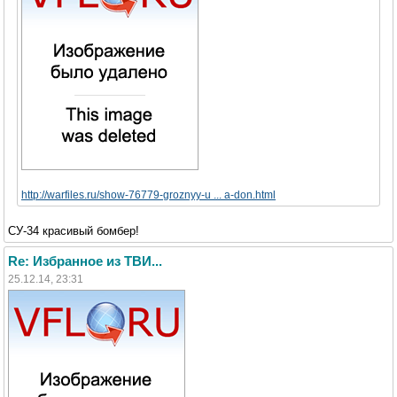
http://warfiles.ru/show-76779-groznyy-u ... a-don.html
СУ-34 красивый бомбер!
Re: Избранное из ТВИ...
25.12.14, 23:31