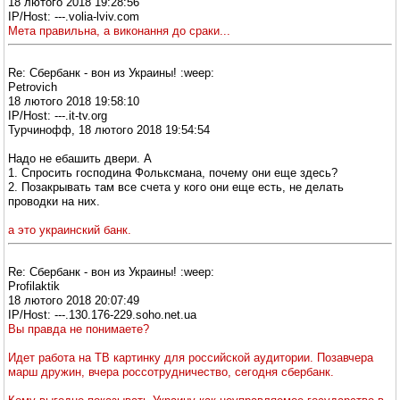
18 лютого 2018 19:28:56
IP/Host: ---.volia-lviv.com
Мета правильна, а виконання до сраки...
Re: Сбербанк - вон из Украины! :weep:
Petrovich
18 лютого 2018 19:58:10
IP/Host: ---.it-tv.org
Турчинофф, 18 лютого 2018 19:54:54
Надо не ебашить двери. А
1. Спросить господина Фольксмана, почему они еще здесь?
2. Позакрывать там все счета у кого они еще есть, не делать
проводки на них.
а это украинский банк.
Re: Сбербанк - вон из Украины! :weep:
Profilaktik
18 лютого 2018 20:07:49
IP/Host: ---.130.176-229.soho.net.ua
Вы правда не понимаете?
Идет работа на ТВ картинку для российской аудитории. Позавчера
марш дружин, вчера россотрудничество, сегодня сбербанк.