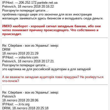
IP/Host: ---.206.252.172.pantele.net.ua
Petrovich, 18 лютого 2018 20:16:22
Розгорнути попередні цитати...
проблема гораздо шире это звоночки для всех иностранцев
желающих заниматься здесь бизнесом и вкладывать сюда деньги.
ИМХО наоборот - хороший сигнал западным банкам, ибо они
четко понимают причину происходящего. Что собственно и
происходит.
Re: Сбербанк - вон из Украины! :weep:
DRIM
18 лютого 2018 20:21:29
IP/Host: ---.volia-lviv.com
Petrovich, 18 лютого 2018 20:17:21
Розгорнути попередні цитати...
это картинка не для российской аудитории а для западной
А ви вважаєте западная аудиторія повні придурки? Не розберуться
что-почєм?
Re: Сбербанк - вон из Украины! :weep:
Petrovich
18 лютого 2018 20:28:06
IP/Host: ---.it-tv.org
DRIM, 18 лютого 2018 20:25:18