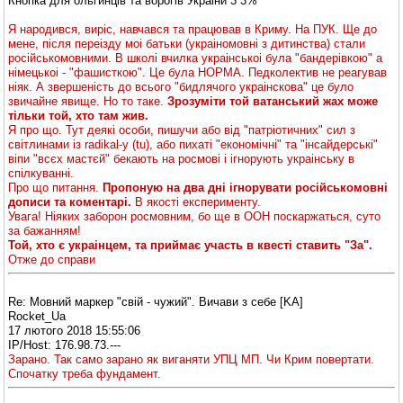
Кнопка для ольгинців та ворогів Украіни 3 3%
Я народився, виріс, навчався та працював в Криму. На ПУК. Ще до
мене, після переізду моі батьки (украіномовні з дитинства) стали
російськомовними. В школі вчилка украінськоі була "бандерівкою" а
німецькоі - "фашисткою". Це була НОРМА. Педколектив не реагував
ніяк. А звершеність до всього "бидлячого украінскова" це було
звичайне явище. Но то таке.
Зрозуміти той ватанський жах може
тільки той, хто там жив.
Я про що. Тут деякі особи, пишучи або від "патріотичних" сил з
світлинами із radikal-у (tu), або пихаті "економічні" та "інсайдерські"
віпи "всєх мастєй" бекають на росмові і ігнорують украінську в
спілкуванні.
Про що питання.
Пропоную на два дні ігнорувати російськомовні
дописи та коментарі.
В якості експерименту.
Увага! Ніяких заборон росмовним, бо ще в ООН поскаржаться, суто
за бажанням!
Той, хто є украінцем, та приймає участь в квесті ставить "За".
Отже до справи
Re: Мовний маркер "свій - чужий". Вичави з себе [KA]
Rocket_Ua
17 лютого 2018 15:55:06
IP/Host: 176.98.73.---
Зарано. Так само зарано як виганяти УПЦ МП. Чи Крим повертати.
Спочатку треба фундамент.