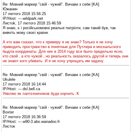
Re: Мовний маркер "свій - чужий". Вичави з себе [KA]
Южанин
17 лютого 2018 15:56:25
IP/Host: ---.wildpark.net
Листоk, 17 лютого 2018 15:46:59
Я знаю, є і російськомовні реальні патріоти, сам такий був, так
вивчіть мову своєі краіни.
А кто вам сказал, что к примеру я не знаю? Только я не хочу
приводить пространство в понятные для Путлера и москальского
быдла координаты. Для них в 2014 году все было предельно ясно,
кто свой , а кто чужой , но реальность оказалось другой и теперь они
не знают кого убивать. И я не хочу упрощать им задачу.
Re: Мовний маркер "свій - чужий". Вичави з себе [KA]
Ukulele
17 лютого 2018 16:14:44
IP/Host: ---.dsl.bell.ca
Уявляю як лаптєязичніков буде корчить :K
Re: Мовний маркер "свій - чужий". Вичави з себе [KA]
Boxter
17 лютого 2018 16:36:59
IP/Host: ---.w90-3.abo.wanadoo.fr
Листок