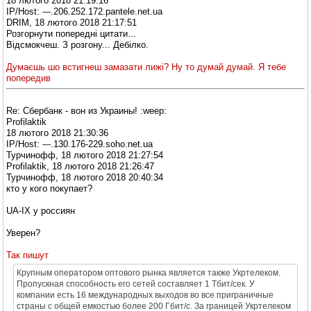
18 лютого 2018 21:19:16
IP/Host: ---.206.252.172.pantele.net.ua
DRIM, 18 лютого 2018 21:17:51
Розгорнути попередні цитати...
Відсмокчеш. З розгону... Дебілко.
Думаєшь шо встигнеш замазати лижі? Ну то думай думай. Я тебе
попередив
Re: Сбербанк - вон из Украины! :weep:
Profilaktik
18 лютого 2018 21:30:36
IP/Host: ---.130.176-229.soho.net.ua
Турчинофф, 18 лютого 2018 21:27:54
Profilaktik, 18 лютого 2018 21:26:47
Турчинофф, 18 лютого 2018 20:40:34
кто у кого покупает?
UA-IX у россиян
Уверен?
Так пишут
Крупным оператором оптового рынка является также Укртелеком.
Пропускная способность его сетей составляет 1 Тбит/сек. У
компании есть 16 международных выходов во все приграничные
страны с общей емкостью более 200 Гбит/с. За границей Укртелеком