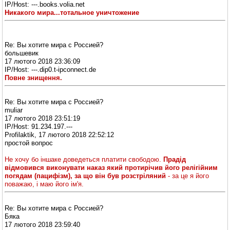
IP/Host: ---.books.volia.net
Никакого мира...тотальное уничтожение
Re: Вы хотите мира с Россией?
большевик
17 лютого 2018 23:36:09
IP/Host: ---.dip0.t-ipconnect.de
Повне знищення.
Re: Вы хотите мира с Россией?
muliar
17 лютого 2018 23:51:19
IP/Host: 91.234.197.---
Profilaktik, 17 лютого 2018 22:52:12
простой вопрос
Не хочу бо іншаке доведеться платити свободою.
Прадід
відмовився виконувати наказ який протирічив його релігійним
погядам (пацифізм), за що він був розстріляний
- за це я його
поважаю, і маю його ім'я.
Re: Вы хотите мира с Россией?
Бяка
17 лютого 2018 23:59:40