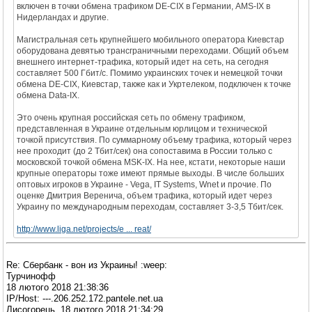
включен в точки обмена трафиком DE-CIX в Германии, AMS-IX в
Нидерландах и другие.
Магистральная сеть крупнейшего мобильного оператора Киевстар
оборудована девятью трансграничными переходами. Общий объем
внешнего интернет-трафика, который идет на сеть, на сегодня
составляет 500 Гбит/с. Помимо украинских точек и немецкой точки
обмена DE-CIX, Киевстар, также как и Укртелеком, подключен к точке
обмена Data-IX.
Это очень крупная российская сеть по обмену трафиком,
представленная в Украине отдельным юрлицом и технической
точкой присутствия. По суммарному объему трафика, который через
нее проходит (до 2 Тбит/сек) она сопоставима в России только с
московской точкой обмена MSK-IX. На нее, кстати, некоторые наши
крупные операторы тоже имеют прямые выходы. В числе больших
оптовых игроков в Украине - Vega, IT Systems, Wnet и прочие. По
оценке Дмитрия Веренича, объем трафика, который идет через
Украину по международным переходам, составляет 3-3,5 Тбит/сек.
http://www.liga.net/projects/e ... reat/
Re: Сбербанк - вон из Украины! :weep:
Турчинофф
18 лютого 2018 21:38:36
IP/Host: ---.206.252.172.pantele.net.ua
Лисогорець, 18 лютого 2018 21:34:29