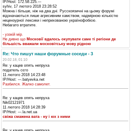
IP/Host: 172.58.225.---
syhiv, 17 лютого 2018 23:28:52
Можна і більше, ніж на два дні. Русскоязичні на цьому форумі
відзначаються лише агресивним хамством, надмірною кількістю
нецензурної лексики і неприхованою українофобією.
Небагато втратите.
- уззкій мір.
Не дивно що
Московії вдалось окупувати саме ті регіони де
більшість вважали московітську мову рідною
Re: Что пишут наши форумные соседи - 3
20.02.18, 01:10
Re: у кацев опять непруха
податель сєго
11 лютого 2018 14:23:48
IP/Host: ---.batyevka.net
Разбился. Жалко самолет.
Re: у кацев опять непруха
Nik02121971
11 лютого 2018 14:28:39
IP/Host: ---.la.net.ua
свіжа смажена вата - ну і юх з ними
Re: у кацев опять непруха