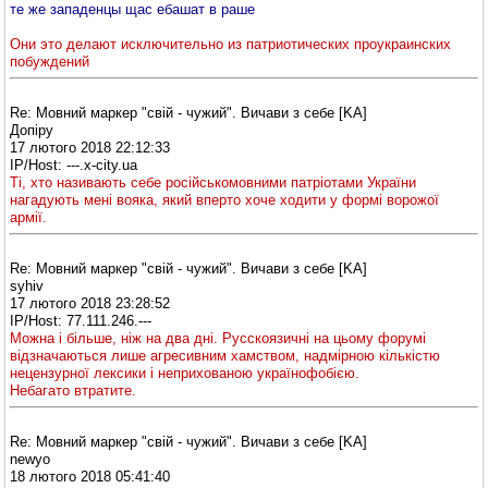
те же западенцы щас ебашат в раше
Они это делают исключительно из патриотических проукраинских
побуждений
Re: Мовний маркер "свій - чужий". Вичави з себе [KA]
Допіру
17 лютого 2018 22:12:33
IP/Host: ---.x-city.ua
Ті, хто називають себе російськомовними патріотами України
нагадують мені вояка, який вперто хоче ходити у формі ворожої
армії.
Re: Мовний маркер "свій - чужий". Вичави з себе [KA]
syhiv
17 лютого 2018 23:28:52
IP/Host: 77.111.246.---
Можна і більше, ніж на два дні. Русскоязичні на цьому форумі
відзначаються лише агресивним хамством, надмірною кількістю
нецензурної лексики і неприхованою українофобією.
Небагато втратите.
Re: Мовний маркер "свій - чужий". Вичави з себе [KA]
newyo
18 лютого 2018 05:41:40