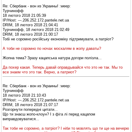
Re: Сбербанк - вон из Украины! :weep:
Турчинофф
18 лютого 2018 21:05:39
IP/Host: ---.206.252.172.pantele.net.ua
DRIM, 18 лютого 2018 21:04:41
Турчинофф, 18 лютого 2018 21:02:49
DRIM, 18 лютого 2018 21:00:17
Тобі не соромно російську економіку підтримувати, а патріот?
А тоби не соромно по ночах москалям в жопу даваты?
Жопна тема? Зразу кацапська натура догори полізла...
Да похер какая. Теперь давай оправдывайся что это не так. Мы то
все знаем что это так. Верно, а патриот?
Re: Сбербанк - вон из Украины! :weep:
Турчинофф
18 лютого 2018 21:10:43
IP/Host: ---.206.252.172.pantele.net.ua
DRIM, 18 лютого 2018 21:07:17
Розгорнути попередні цитати...
Що ти знаєш жопо-клоун? І з фіга лі перед кацапом
виправдовуватися...
Так тоби не соромно, а патріот? І ніби то мовлять що ти ще на вечерю