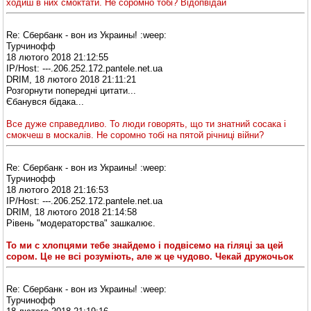
ходиш в них смоктати. Не соромно тобі? Відопвідай
Re: Сбербанк - вон из Украины! :weep:
Турчинофф
18 лютого 2018 21:12:55
IP/Host: ---.206.252.172.pantele.net.ua
DRIM, 18 лютого 2018 21:11:21
Розгорнути попередні цитати...
Єбанувся бідака...
Все дуже справедливо. То люди говорять, що ти знатний сосака і
смокчеш в москалів. Не соромно тобі на пятой річниці війни?
Re: Сбербанк - вон из Украины! :weep:
Турчинофф
18 лютого 2018 21:16:53
IP/Host: ---.206.252.172.pantele.net.ua
DRIM, 18 лютого 2018 21:14:58
Рівень "модераторства" зашкалює.
То ми с хлопцями тебе знайдемо і подвісемо на гіляці за цей
сором. Це не всі розуміють, але ж це чудово. Чекай дружочьок
Re: Сбербанк - вон из Украины! :weep:
Турчинофф