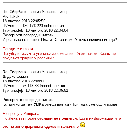
Re: Сбербанк - вон из Украины! :weep:
Profilaktik
18 лютого 2018 22:05:55
IP/Host: ---.130.176-229.soho.net.ua
Турчинофф, 18 лютого 2018 22:04:04
Розгорнути попередні цитати...
И реально не платит. Платит Словакам. А точка включения где?
Погодите с газом.
Вы убедились что украинские компании - Укртелеком, Киевстар -
покупают трафик у россиян?
Re: Сбербанк - вон из Украины! :weep:
Дядько Семен
18 лютого 2018 22:09:06
IP/Host: ---.76.118.88.freenet.com.ua
Турчинофф, 18 лютого 2018 22:05:51
Розгорнути попередні цитати...
Кстати когда там УМКа откидывается? Три года уже ошли вроде
Я спрошу у Амирана
Но
Умка тут после отсидки не появится. Есть информация что
его на зоне дырявым сделали галычане