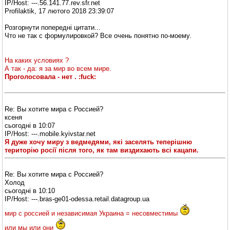
IP/Host: ---.56.141.77.rev.sfr.net
Profilaktik, 17 лютого 2018 23:39:07
Розгорнути попередні цитати...
Что не так с формулировкой? Все очень понятно по-моему.
На каких условиях ?
А так - да: я за мир во всем мире.
Проголосовала - нет . :fuck:
Re: Вы хотите мира с Россией?
ксeня
cьогодні в 10:07
IP/Host: ---.mobile.kyivstar.net
Я дуже хочу миру з ведмедями, які заселять теперішню
територію росії після того, як там виздихають всі кацапи.
Re: Вы хотите мира с Россией?
Холод
cьогодні в 10:10
IP/Host: ---.bras-ge01-odessa.retail.datagroup.ua
мир с россией и независимая Украина = несовместимы
или мы или они