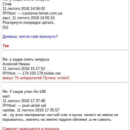
Слав
11 лютого 2018 14:56:02
IP/Host: ---.customer.ternet.com.ua
eact, 11 лютого 2018 14:55:15
Розгорнути попередні цитати...
(tu)
Думаєш, могли самі вальнуть?
Так
Re: у кацев опять непруха
Алексей Нежин
11 лютого 2018 15:17:52
IP/Host: ---.174.150.178.triolan.net
минус 70 избирателей Путена :smile3:
Re: У кацов упал Ан-148
eact
11 лютого 2018 17:37:48
IP/Host: ---.pool.ukrtel.net
хробак, 11 лютого 2018 17:35:57
не , ну всех материалах чистый снег и куски. ничего не земле не
взрывалось, значить на землю падали обломки ,а не самоль.
Самолет разрушился в воздухе.