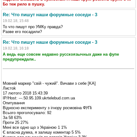
Бо теж рило в пушку.
Re: Что пишут наши форумные соседи - 3
19.02.18, 15:48
То что пишут про УМКу правда?
Разве его посадили?
Re: Что пишут наши форумные соседи - 3
19.02.18, 16:18
А ведь еще совсем недавно русскоязычных даже на фупе
предупреждали..
Мовний маркер "свій - чужий". Вичави з себе [KA]
Листоk
17 лютого 2018 15:43:39
IP/Host: ---.50.95.109.ukrtelebud.com.ua
Опитування
Відносно експерименту з ігнору росмовіна ФУПі
Всього проголосувало: 92
За 58 63%
Проти 25 27%
Мені все одно що з Украіною 1 1%
Є власна думка, я залишу коментар 5 5%