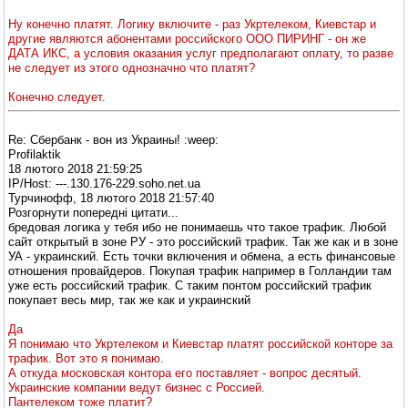
Ну конечно платят. Логику включите - раз Укртелеком, Киевстар и
другие являются абонентами российского ООО ПИРИНГ - он же
ДАТА ИКС, а условия оказания услуг предполагают оплату, то разве
не следует из этого однозначно что платят?
Конечно следует.
Re: Сбербанк - вон из Украины! :weep:
Profilaktik
18 лютого 2018 21:59:25
IP/Host: ---.130.176-229.soho.net.ua
Турчинофф, 18 лютого 2018 21:57:40
Розгорнути попередні цитати...
бредовая логика у тебя ибо не понимаешь что такое трафик. Любой
сайт открытый в зоне РУ - это российский трафик. Так же как и в зоне
УА - украинский. Есть точки включения и обмена, а есть финансовые
отношения провайдеров. Покупая трафик например в Голландии там
уже есть российский трафик. С таким понтом российский трафик
покупает весь мир, так же как и украинский
Да
Я понимаю что Укртелеком и Киевстар платят российской конторе за
трафик. Вот это я понимаю.
А откуда московская контора его поставляет - вопрос десятый.
Украинские компании ведут бизнес с Россией.
Пантелеком тоже платит?