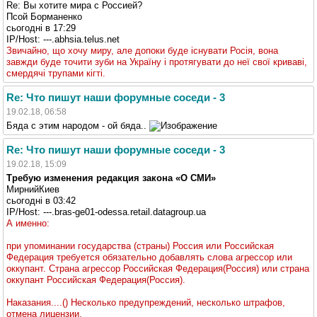
Re: Вы хотите мира с Россией?
Псой Борманенко
cьогодні в 17:29
IP/Host: ---.abhsia.telus.net
Звичайно, що хочу миру, але допоки буде існувати Росія, вона
завжди буде точити зуби на Україну і протягувати до неї свої криваві,
смердячі трупами кігті.
Re: Что пишут наши форумные соседи - 3
19.02.18, 06:58
Бяда с этим народом - ой бяда..
Re: Что пишут наши форумные соседи - 3
19.02.18, 15:09
Требую изменения редакция закона «О СМИ»
МирнийКиев
cьогодні в 03:42
IP/Host: ---.bras-ge01-odessa.retail.datagroup.ua
А именно:
при упоминании государства (страны) Россия или Российская
Федерация требуется обязательно добавлять слова агрессор или
оккупант. Страна агрессор Российская Федерация(Россия) или страна
оккупант Российская Федерация(Россия).
Наказания....() Несколько предупреждений, несколько штрафов,
отмена лицензии.