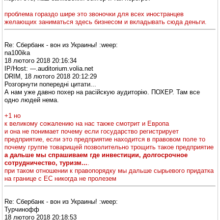
проблема гораздо шире это звоночки для всех иностранцев
желающих заниматься здесь бизнесом и вкладывать сюда деньги.
Re: Сбербанк - вон из Украины! :weep:
na100ika
18 лютого 2018 20:16:34
IP/Host: ---.auditorium.volia.net
DRIM, 18 лютого 2018 20:12:29
Розгорнути попередні цитати...
А нам уже давно похер на расійскую аудиторію. ПОХЕР. Там все
одно людей нема.
+1 но
к великому сожалению на нас также смотрит и Европа
и она не понимает почему если государство регистрирует
предприятие, если это предприятие находится в правовом поле то
почему группе товарищей позволительно трощить такое предприятие
а дальше мы спрашиваем где инвестиции, долгосрочное
сотрудничество, туризм...
.
при таком отношении к правопорядку мы дальше сырьевого придатка
на границе с ЕС никогда не пролезем
Re: Сбербанк - вон из Украины! :weep:
Турчинофф
18 лютого 2018 20:18:53