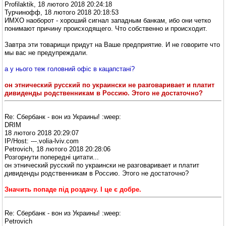
Profilaktik, 18 лютого 2018 20:24:18
Турчинофф, 18 лютого 2018 20:18:53
ИМХО наоборот - хороший сигнал западным банкам, ибо они четко
понимают причину происходящего. Что собственно и происходит.
Завтра эти товарищи придут на Ваше предприятие. И не говорите что
мы вас не предупреждали.
а у нього теж головний офіс в кацапстані?
он этнический русский по украински не разговаривает и платит
дивиденды родственникам в Россию. Этого не достаточно?
Re: Сбербанк - вон из Украины! :weep:
DRIM
18 лютого 2018 20:29:07
IP/Host: ---.volia-lviv.com
Petrovich, 18 лютого 2018 20:28:06
Розгорнути попередні цитати...
он этнический русский по украински не разговаривает и платит
дивиденды родственникам в Россию. Этого не достаточно?
Значить попаде під роздачу. І це є добре.
Re: Сбербанк - вон из Украины! :weep:
Petrovich