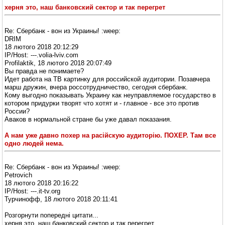
херня это, наш банковский сектор и так перегрет
Re: Сбербанк - вон из Украины! :weep:
DRIM
18 лютого 2018 20:12:29
IP/Host: ---.volia-lviv.com
Profilaktik, 18 лютого 2018 20:07:49
Вы правда не понимаете?
Идет работа на ТВ картинку для российской аудитории. Позавчера
марш дружин, вчера россотрудничество, сегодня сбербанк.
Кому выгодно показывать Украину как неуправляемое государство в
котором придурки творят что хотят и - главное - все это против
России?
Аваков в нормальной стране бы уже давал показания.
А нам уже давно похер на расійскую аудиторію. ПОХЕР. Там все
одно людей нема.
Re: Сбербанк - вон из Украины! :weep:
Petrovich
18 лютого 2018 20:16:22
IP/Host: ---.it-tv.org
Турчинофф, 18 лютого 2018 20:11:41
Розгорнути попередні цитати...
херня это, наш банковский сектор и так перегрет