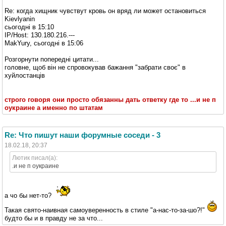
Re: когда хищник чувствут кровь он вряд ли может остановиться
Kievlyanin
cьогодні в 15:10
IP/Host: 130.180.216.---
MakYury, cьогодні в 15:06
Розгорнути попередні цитати...
головне, щоб він не спровокував бажання "забрати своє" в
хуйлостанців
строго говоря они просто обязанны дать ответку где то ...и не п
оукраине а именно по штатам
Re: Что пишут наши форумные соседи - 3
18.02.18, 20:37
Лютик писал(а):
.и не п оукраине
а чо бы нет-то?
Такая свято-наивная самоуверенность в стиле "а-нас-то-за-шо?!"
будто бы и в правду не за что...