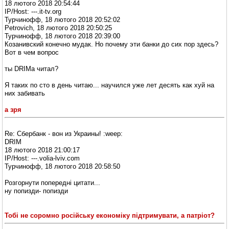
18 лютого 2018 20:54:44
IP/Host: ---.it-tv.org
Турчинофф, 18 лютого 2018 20:52:02
Petrovich, 18 лютого 2018 20:50:25
Турчинофф, 18 лютого 2018 20:39:00
Козанивский конечно мудак. Но почему эти банки до сих пор здесь?
Вот в чем вопрос
ты DRIMа читал?
Я таких по сто в день читаю... научился уже лет десять как хуй на
них забивать
а зря
Re: Сбербанк - вон из Украины! :weep:
DRIM
18 лютого 2018 21:00:17
IP/Host: ---.volia-lviv.com
Турчинофф, 18 лютого 2018 20:58:50
Розгорнути попередні цитати...
ну попизди- попизди
Тобі не соромно російську економіку підтримувати, а патріот?