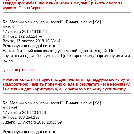
твердо зрозуміла, що тільки мова в окупації різнить свого та
чужого
. Слава Україні!.
Re: Мовний маркер "свій - чужий". Вичави з себе [KA]
newyo
17 лютого 2018 18:09:43
IP/Host: 172.58.224.---
Boxter, 17 лютого 2018 16:53:14
Розгорнути попередні цитати...
На такий якісний крок здатні дуже малий відсоток людей. Це
внутрішній подвиг без сумнівів. Це як героїновому наркоману злізти з
голки.
цікаве порівняння.
московітська, як і наркотик, для певного індивідуума може бути
комфортною і навіть приємною, але в результаті несе небезпеку.
І не тільки для користувача, а і є загрозою всьому суспільству
Re: Мовний маркер "свій - чужий". Вичави з себе [KA]
Andrew1
17 лютого 2018 20:51:31
IP/Host: 109.254.192.---
Jugend, 17 лютого 2018 20:33:59
Розгорнути попередні цитати...