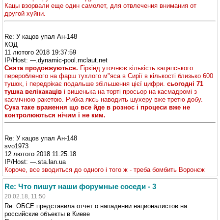
Кацы взорвали еще один самолет, для отвлечения внимания от
другой хуйни.
Re: У кацов упал Ан-148
КОД
11 лютого 2018 19:37:59
IP/Host: ---.dynamic-pool.mclaut.net
Свята продовжуються.
Гіркінд уточнює кількість кацапського
переробленого на фарш тухлого м"яса в Сирії в кількості близько 600
тушок, і передрікає подальше збільшення цієї цифри.
сьогодні 71
тушка велікакаців
і вишенька на торті просьор на касмадромі з
касмічною ракетою. Рибка яксь наводить шухеру вже третю добу.
Сука таке враження що все йде в рознос і процеси вже не
контролюються нічим і не ким.
Re: У кацов упал Ан-148
svo1973
12 лютого 2018 11:25:18
IP/Host: ---.sta.lan.ua
Короче, все зводиться до одного і того ж - треба бомбить Воронєж
Re: Что пишут наши форумные соседи - 3
20.02.18, 11:50
Re: ОБСЕ представила отчет о нападении националистов на
российские объекты в Киеве