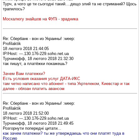
Турч, а чого це ти сьогоднi такий....дещо злий та не стриманий? Щось
трапилось?
Москалюгу знайшов на ФУПі - зрадника
Re: Сбербанк - вон из Украины! :weep:
Profilaktik
18 лютого 2018 21:44:05
IP/Host: ---.130.176-229.soho.net.ua
Турчинофф, 18 лютого 2018 21:32:30
так пишут, а платёжки покажешь?
Зачем Вам платежки?
Есть условия оказания услуг ДАТА-ИКС
там четко написано что абонент - типа Укртелеком, Киевстар и так
далее - обязан платить авансом
Re: Сбербанк - вон из Украины! :weep:
Profilaktik
18 лютого 2018 21:52:00
IP/Host: ---.130.176-229.soho.net.ua
Турчинофф, 18 лютого 2018 21:49:45
Розгорнути попередні цитати...
как зачем платежки? ты же утверждаешь что они платят туда в
Россию