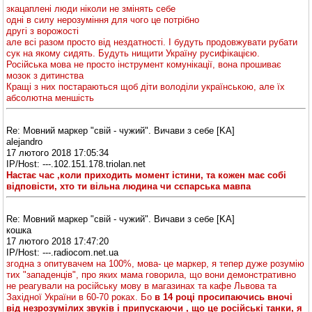
зкацаплені люди ніколи не змінять себе
одні в силу нерозуміння для чого це потрібно
другі з ворожості
але всі разом просто від нездатності. І будуть продовжувати рубати
сук на якому сидять. Будуть нищити Україну русифікацією.
Російська мова не просто інструмент комунікації, вона прошиває
мозок з дитинства
Кращі з них постараються щоб діти володіли українською, але їх
абсолютна меншість
Re: Мовний маркер "свій - чужий". Вичави з себе [KA]
alejandro
17 лютого 2018 17:05:34
IP/Host: ---.102.151.178.triolan.net
Настає час ,коли приходить момент істини, та кожен має собі
відповісти, хто ти вільна людина чи сєпарська мавпа
Re: Мовний маркер "свій - чужий". Вичави з себе [KA]
кошка
17 лютого 2018 17:47:20
IP/Host: ---.radiocom.net.ua
згодна з опитувачем на 100%, мова- це маркер, я тепер дуже розумію
тих "западенців", про яких мама говорила, що вони демонстративно
не реагували на російську мову в магазинах та кафе Львова та
Західної України в 60-70 роках. Бо
в 14 році просипаючись вночі
від незрозумілих звуків і припускаючи , що це російські танки, я