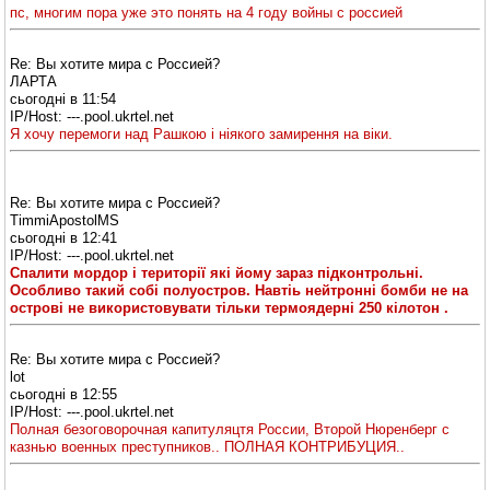
пс, многим пора уже это понять на 4 году войны с россией
Re: Вы хотите мира с Россией?
ЛАРТА
cьогодні в 11:54
IP/Host: ---.pool.ukrtel.net
Я хочу перемоги над Рашкою і ніякого замирення на віки.
Re: Вы хотите мира с Россией?
TimmiApostolMS
cьогодні в 12:41
IP/Host: ---.pool.ukrtel.net
Спалити мордор і території які йому зараз підконтрольні.
Особливо такий собі полуостров. Навтіь нейтронні бомби не на
острові не використовувати тільки термоядерні 250 кілотон .
Re: Вы хотите мира с Россией?
lot
cьогодні в 12:55
IP/Host: ---.pool.ukrtel.net
Полная безоговорочная капитуляцтя России, Второй Нюренберг с
казнью военных преступников.. ПОЛНАЯ КОНТРИБУЦИЯ..