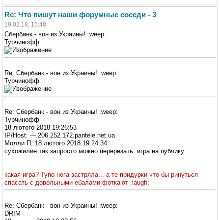
Re: Что пишут наши форумные соседи - 3
19.02.18, 15:48
Сбербанк - вон из Украины! :weep:
Турчинофф
Re: Сбербанк - вон из Украины! :weep:
Турчинофф
Re: Сбербанк - вон из Украины! :weep:
Турчинофф
18 лютого 2018 19:26:53
IP/Host: ---.206.252.172.pantele.net.ua
Молли П, 18 лютого 2018 19:24:34
сухожилие так запросто можно перерезать. игра на публику
какая игра? Тупо нога застряла... а те придурки что бы ринуться
спасать с довольными ебалами фоткают :laugh
:
Re: Сбербанк - вон из Украины! :weep:
DRIM