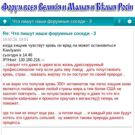
Что пишут наши форумные соседи - 3
#
Re: Что пишут наши форумные соседи - 3
18.02.18, 19:01
когда хищник чувствут кровь он вряд ли может остановиться
Kievlyanin
cьогодні в 14:46
IP/Host: 130.180.216.---
...говорят что даже в цирке всю жизнь дрессирруемый
профессионалом тигр если дать ему повод . дать почуствовать
кровь, страх .. показать жертву то он поступит по своей природе ..
я не верю что получив кровь 300+ ихтамнетов так легко хищник коим
является любая армия любой страны мира а тем более США не
захочет повторить .. он почувствовал жертву и даже то что его
пичкали кабачками и брокколи приучая к веганству)) теперь не
поможет..
где то они их епнут еще раз... а потом еще ... и каждый раз они будут
хотеть это сделать сильней.. ну кажется такова природа данного
процесса.