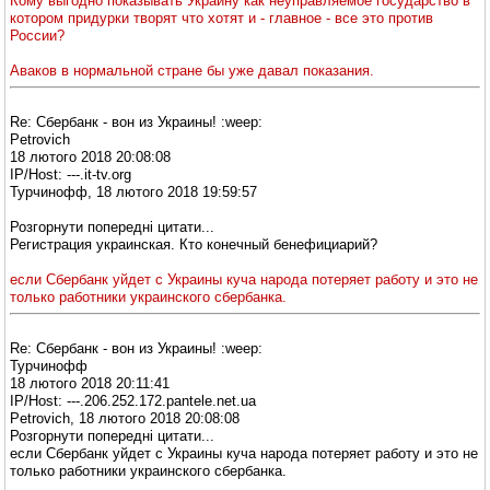
Кому выгодно показывать Украину как неуправляемое государство в
котором придурки творят что хотят и - главное - все это против
России?
Аваков в нормальной стране бы уже давал показания.
Re: Сбербанк - вон из Украины! :weep:
Petrovich
18 лютого 2018 20:08:08
IP/Host: ---.it-tv.org
Турчинофф, 18 лютого 2018 19:59:57
Розгорнути попередні цитати...
Регистрация украинская. Кто конечный бенефициарий?
если Сбербанк уйдет с Украины куча народа потеряет работу и это не
только работники украинского сбербанка.
Re: Сбербанк - вон из Украины! :weep:
Турчинофф
18 лютого 2018 20:11:41
IP/Host: ---.206.252.172.pantele.net.ua
Petrovich, 18 лютого 2018 20:08:08
Розгорнути попередні цитати...
если Сбербанк уйдет с Украины куча народа потеряет работу и это не
только работники украинского сбербанка.