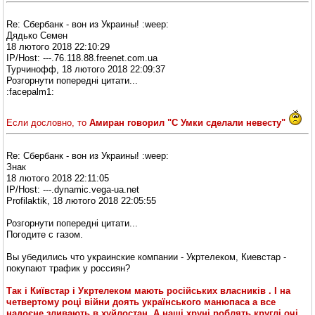
Re: Сбербанк - вон из Украины! :weep:
Дядько Семен
18 лютого 2018 22:10:29
IP/Host: ---.76.118.88.freenet.com.ua
Турчинофф, 18 лютого 2018 22:09:37
Розгорнути попередні цитати...
:facepalm1:
Если дословно, то
Амиран говорил "С Умки сделали невесту"
Re: Сбербанк - вон из Украины! :weep:
Знак
18 лютого 2018 22:11:05
IP/Host: ---.dynamic.vega-ua.net
Profilaktik, 18 лютого 2018 22:05:55
Розгорнути попередні цитати...
Погодите с газом.
Вы убедились что украинские компании - Укртелеком, Киевстар -
покупают трафик у россиян?
Так і Київстар і Укртелеком мають російських власників . І на
четвертому році війни доять українського манюпаса а все
надоєне зливають в хуйлостан. А наші хруні роблять круглі очі.