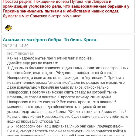
Простой рецепт. Похищение дочери Путина или Лаврова
и
организация уголовного дела, что вышеозначенные барышни у
Гиркина занимались пытками и убийствами наших солдат.
Думается мне Савченко быстро обменяют.
Анализ от матёрого бобра. То бишь Крота.
28.12.14, 14:30
krot™ писал(а):
Как же надоело нытье про "Путинслил" и прочее.
Давайте еще раз по пунктам:
1. Довольно большое количество диванных аналитиков, настроенных
пророссийски, считают, что РФ должна включить в свой состав
Новоросиию, а если этого не происходит, то "путинслил". Причем в
незамутненных мозгах "аналитиков" даже не рождается мысли, что
даже изначально у Кремля не было планов, относительно
Новороссии. Поэтому как можно слить ставку, на которой ты не
играешь, не совсем понятно. Спросите почему РФ не нужна
Новороссия в своем составе? Все очень просто - это лишние 6
миллионов, которых надо обеспечивать социалкой не по
укростандартам, а по российским. РФ еле вытягивает 2 миллионный
Крым, 6 миллионая Новороссия, это будет камень на шею, любителю
водных процедур. Отсюда п.2
2. У Новороссии сейчас 2 варианта: либо они сами (подчеркиваю -
САМИ) смогут отстоять свою независимость, либо придется войти в
состав федеративной, а не унитарной Нени, на правах отдельного