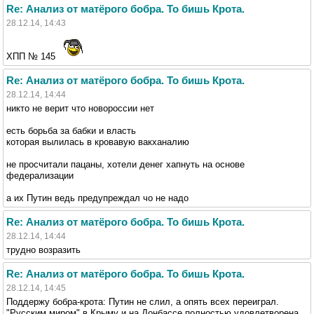
Re: Анализ от матёрого бобра. То бишь Крота.
28.12.14, 14:43
ХПП № 145
Re: Анализ от матёрого бобра. То бишь Крота.
28.12.14, 14:44
никто не верит что новороссии нет
есть борьба за бабки и власть
которая вылилась в кровавую вакханалию
не просчитали пацаны, хотели денег хапнуть на основе
федерализации
а их Путин ведь предупреждал чо не надо
Re: Анализ от матёрого бобра. То бишь Крота.
28.12.14, 14:44
трудно возразить
Re: Анализ от матёрого бобра. То бишь Крота.
28.12.14, 14:45
Поддержу бобра-крота: Путин не слил, а опять всех переиграл.
"Русским миром" в Крыму и на Донбассе полностью удовлетворена.