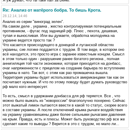
Я уж думал, что ты таки пал за Беню.
Re: Анализ от матёрого бобра. То бишь Крота.
28.12.14, 14:46
Анализ из серии "виноград зелен".
На самом деле , украина , жестко контролируемая потенциальным
противником, - фугас под задницей рф. Плюс , пехота, дешевая,
тупая и выносливая. Или вы думаете, обработка молодняка на
украине ведется просто так ?
Что касается происходящего в донецкой и луганской областях
украины, сие логике поддается с трудом. В том виде, в котором оно
всё находится, это просто игра с заранее известным концом. Смысл
в этом только один - разрушение ранее богатого региона , полная
аннигиляция той части экономики, которая приходится на донбасс,
очаг напряженности с прицелом на создание барьера по вступлению
украины в нато. Так вот, с этим как раз промашечка вышла.
Территория украины будет использоваться американцами так как он
посчитают нужным. И что по этому поводу будет думать руководство
рф мало кого интересует.
То есть, смысл в удержании донбасса для рф теряется. Все , что
можно было выжать из "новороссии" благополучно похерено. Сейчас
этот выжатый лимон пытаются ввести в какой то статус, скорее всего
в составе украины. А после отключений крыма рычаги воздействия
на украину уравновешены даже более сильными рычагами давления
на крым. Правда, есть и плюсы. Может быть руководство рф все же
сделает какие то выводы ? Верится в это с трудом, но мало ли...