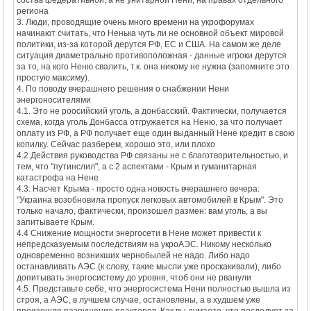
региона
3. Люди, проводящие очень много времени на укрофорумах
начинают считать, что Ненька чуть ли не основной объект мировой
политики, из-за которой дерутся РФ, ЕС и США. На самом же деле
ситуация диаметрально противоположная - данные игроки дерутся
за то, на кого Неню свалить, т.к. она никому не нужна (запомните это
простую максиму).
4. По поводу вчерашнего решения о снабжении Нени
энергоносителями
4.1. Это не роосийский уголь, а донбасский. Фактически, получается
схема, когда уголь Донбасса отгружается на Неню, за что получает
оплату из РФ, а РФ получает еще один выданный Нене кредит в свою
копилку. Сейчас разберем, хорошо это, или плохо
4.2 Действия руководства РФ связаны не с благотворительностью, и
тем, что "путинслил", а с 2 аспектами - Крым и гуманитарная
катастрофа на Нене
4.3. Насчет Крыма - просто одна новость вчерашнего вечера:
"Украина возобновила пропуск легковых автомобилей в Крым". Это
только начало, фактически, произошел размен: вам уголь, а вы
запитываете Крым.
4.4 Снижение мощности энергосети в Нене может привести к
непредсказуемым последствиям на укроАЭС. Никому несколько
одновременно возникших чернобылей не надо. Либо надо
останавливать АЭС (к слову, такие мысли уже проскакивали), либо
допитывать энергосистему до уровня, чтоб они не рванули
4.5. Представьте себе, что энергосистема Нени полностью вышла из
строя, а АЭС, в лучшем случае, остановлены, а в худшем уже
произошло разрушение реакторов. Как вы думаете, что последует за