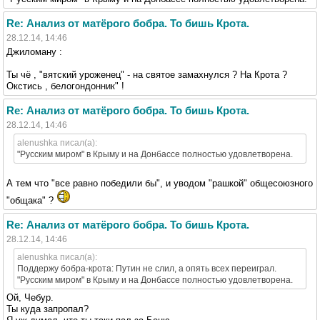
Re: Анализ от матёрого бобра. То бишь Крота.
28.12.14, 14:46
Джиломану :
Ты чё , "вятский уроженец" - на святое замахнулся ? На Крота ?
Окстись , белогондонник" !
Re: Анализ от матёрого бобра. То бишь Крота.
28.12.14, 14:46
alenushka писал(а):
"Русским миром" в Крыму и на Донбассе полностью удовлетворена.
А тем что "все равно победили бы", и уводом "рашкой" общесоюзного
"общака" ?
Re: Анализ от матёрого бобра. То бишь Крота.
28.12.14, 14:46
alenushka писал(а):
Поддержу бобра-крота: Путин не слил, а опять всех переиграл.
"Русским миром" в Крыму и на Донбассе полностью удовлетворена.
Ой, Чебур.
Ты куда запропал?