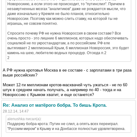
Новоросиию, а если этого не происходит, то "путинслил". Причем в
незамутненных мозгах "аналитиков" даже не рождается мысли, что
даже изначально у Кремля не было планов, относительно
Новороссии. Поэтому как можно слить ставку, на которой ты не
играешь, не совсем понятно.
Спросите почему РФ не нужна Новороссия в своем составе? Все
очень просто - это лишние 6 миллионов, которых надо обеспечивать
социалкой не по укростандартам, а по российским. РФ еле
вытягивает 2 миллионный Крым, 6 миллионая Новороссия, это будет
камень на шею, любителю водных процедур. Отсюда п.2
2
А РФ нужна кротовья Москва в ее составе - с зарплатами в три раза
выше российских?
Может 12-ти миллионам кротов-масквачей чуть ужаться - не по 60
штук в среднем начать получать, а например по 40 - тогда и на
Новороссию с Крымом хватит, и еще останется?
Re: Анализ от матёрого бобра. То бишь Крота.
28.12.14, 14:47
alenushka писал(а):
Поддержу бобра-крота: Путин не слил, а опять всех переиграл.
"Русским миром" в Крыму и на Донбассе полностью удовлетворена.