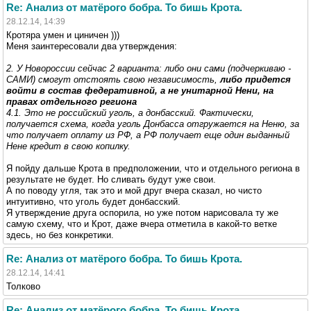
Re: Анализ от матёрого бобра. То бишь Крота.
28.12.14, 14:39
Кротяра умен и циничен )))
Меня заинтересовали два утверждения:
2. У Новороссии сейчас 2 варианта: либо они сами (подчеркиваю -
САМИ) смогут отстоять свою независимость,
либо придется
войти в состав федеративной, а не унитарной Нени, на
правах отдельного региона
4.1. Это не российский уголь, а донбасский. Фактически,
получается схема, когда уголь Донбасса отгружается на Неню, за
что получает оплату из РФ, а РФ получает еще один выданный
Нене кредит в свою копилку.
Я пойду дальше Крота в предположении, что и отдельного региона в
результате не будет. Но сливать будут уже свои.
А по поводу угля, так это и мой друг вчера сказал, но чисто
интуитивно, что уголь будет донбасский.
Я утверждение друга оспорила, но уже потом нарисовала ту же
самую схему, что и Крот, даже вчера отметила в какой-то ветке
здесь, но без конкретики.
Re: Анализ от матёрого бобра. То бишь Крота.
28.12.14, 14:41
Толково
Re: Анализ от матёрого бобра. То бишь Крота.