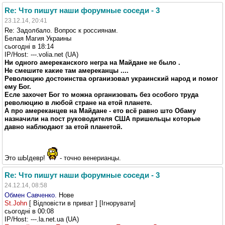
Re: Что пишут наши форумные соседи - 3
23.12.14, 20:41
Re: Задолбало. Вопрос к россиянам.
Белая Магия Украины
cьогодні в 18:14
IP/Host: ---.volia.net (UA)
Ни одного амереканского негра на Майдане не было .
Не смешите какие там амереканцы ....
Революцию достоинства организовал украинский народ и помог
ему Бог.
Есле захочет Бог то можна организовать без особого труда
революцию в любой стране на етой планете.
А про амереканцев на Майдане - ето всё равно што Обаму
назначили на пост руководителя США пришельцы которые
давно наблюдают за етой планетой.
Это шЫдевр!
- точно венерианцы.
Re: Что пишут наши форумные соседи - 3
24.12.14, 08:58
Обмен Савченко.
Нове
St.John
[ Відповісти в приват ] [Ігнорувати]
cьогодні в 00:08
IP/Host: ---.la.net.ua (UA)