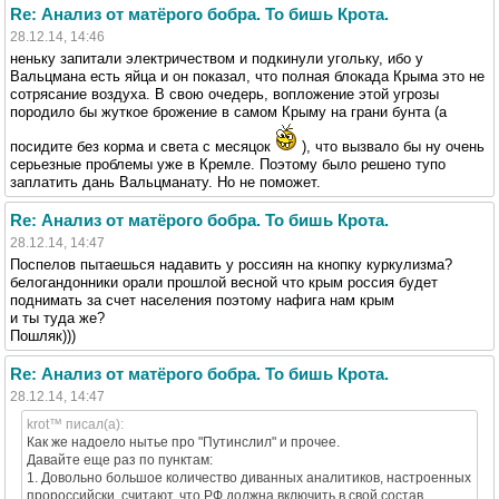
Re: Анализ от матёрого бобра. То бишь Крота.
28.12.14, 14:46
неньку запитали электричеством и подкинули угольку, ибо у
Вальцмана есть яйца и он показал, что полная блокада Крыма это не
сотрясание воздуха. В свою очедерь, вопложение этой угрозы
породило бы жуткое брожение в самом Крыму на грани бунта (а
посидите без корма и света с месяцок
), что вызвало бы ну очень
серьезные проблемы уже в Кремле. Поэтому было решено тупо
заплатить дань Вальцманату. Но не поможет.
Re: Анализ от матёрого бобра. То бишь Крота.
28.12.14, 14:47
Поспелов пытаешься надавить у россиян на кнопку куркулизма?
белогандонники орали прошлой весной что крым россия будет
поднимать за счет населения поэтому нафига нам крым
и ты туда же?
Пошляк)))
Re: Анализ от матёрого бобра. То бишь Крота.
28.12.14, 14:47
krot™ писал(а):
Как же надоело нытье про "Путинслил" и прочее.
Давайте еще раз по пунктам:
1. Довольно большое количество диванных аналитиков, настроенных
пророссийски, считают, что РФ должна включить в свой состав