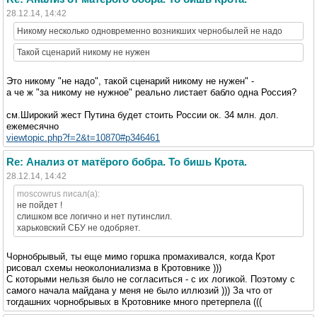
28.12.14, 14:42
Никому несколько одновременно возникших чернобылей не надо
Такой сценарий никому не нужен
Это никому "не надо", такой сценарий никому не нужен" -
а че ж "за никому не нужное" реально листает бабло одна Россия?
см.Широкий жест Путина будет стоить России ок. 34 млн. дол.
ежемесячно
viewtopic.php?f=2&t=10870#p346461
Re: Анализ от матёрого бобра. То бишь Крота.
28.12.14, 14:42
moscowrus писал(а):
не пойдет !
слишком все логично и нет путинслил.
харьковский СБУ не одобряет.
Чорнобрывый, ты еще мимо горшка промахивался, когда Крот
рисовал схемы неоколониализма в Кротовнике )))
С которыми нельзя было не согласиться - с их логикой. Поэтому с
самого начала майдана у меня не было иллюзий ))) За что от
тогдашних чорнобрывых в Кротовнике много претерпела (((