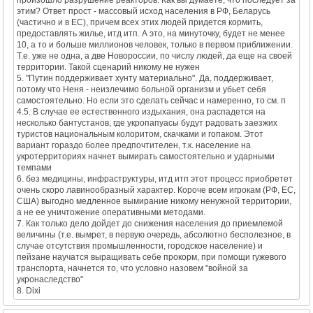
этим? Ответ прост - массовый исход населения в РФ, Беларусь
(частично и в ЕС), причем всех этих людей придется кормить,
предоставлять жилье, итд итп. А это, на минуточку, будет не менее
10, а то и больше миллионов человек, только в первом приближении.
Т.е. уже не одна, а две Новороссии, по числу людей, да еще на своей
территории. Такой сценарий никому не нужен
5. "Путин поддерживает хунту материально". Да, поддерживает,
потому что Неня - неизлечимо больной организм и убьет себя
самостоятельно. Но если это сделать сейчас и намеренно, то см. п
4.5. В случае ее естественного издыхания, она распадется на
несколько бантустанов, где укропапуасы будут радовать заезжих
туристов национальным колоритом, скачками и гопаком. Этот
вариант гораздо более предпочтителен, т.к. население на
укротерриториях начнет вымирать самостоятельно и ударными
темпами
6. без медицины, инфраструктуры, итд итп этот процесс приобретет
очень скоро лавинообразный характер. Короче всем игрокам (РФ, ЕС,
США) выгодно медленное вымирание никому ненужной территории,
а не ее уничтожение оперативными методами.
7. Как только дело дойдет до снижения населения до приемлемой
величины (т.е. вымрет, в первую очередь, абсолютно бесполезное, в
случае отсутствия промышленности, городское население) и
пейзане научатся выращивать себе прокорм, при помощи гужевого
транспорта, начнется то, что условно назовем "войной за
укронаследство"
8. Dixi