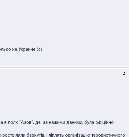
лько на Украине (с)
ла в полк "Азов", де, за нашими даними, була офіційно
ї ростріляли беркутів, і ліплять організацію терористичного