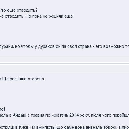
 Что еще отводить?
е отводить. Но пока не решили еще.
дураки, но чтобы у дураков была своя страна - это возможно то
в.Ще раз.Інша сторона.
ло!
вала в Айдарі з травня по жовтень 2014 року, після чого перейш
естрілці в Києві! Їй вміняють, що саме вона вивезла зброю, з яко