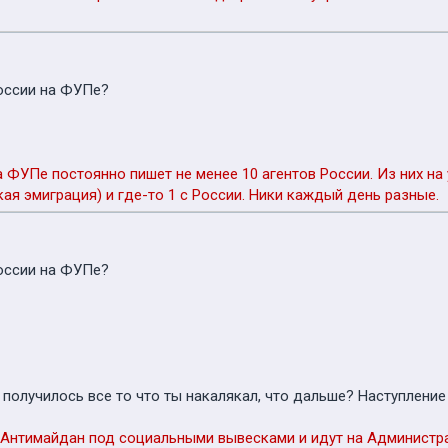
России на ФУПе?
а ФУПе постоянно пишет не менее 10 агентов России. Из них на 
кая эмиграция) и где-то 1 с России. Ники каждый день разные.
России на ФУПе?
х получилось все то что ты накалякал, что дальше? Наступлени
 Антимайдан под социальными вывесками и идут на Администр