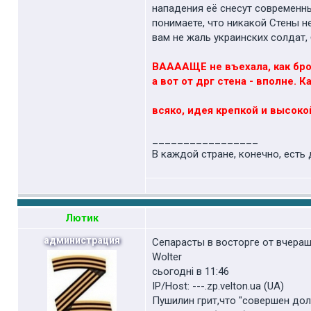
нападения её снесут современные
понимаете, что никакой Стены не
вам не жаль украинских солдат,
ВААААЩЕ не въехала, как бро
а вот от дрг стена - вполне. К
всяко, идея крепкой и высоко
_________________
В каждой стране, конечно, есть 
Лютик
администрация
Сепарасты в восторге от вчераш
Wolter
cьогодні в 11:46
IP/Host: ---.zp.velton.ua (UA)
Пушилин грит,что "совершен дол