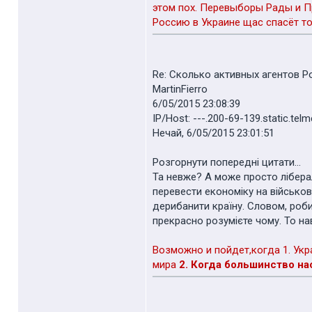
этом пох. Перевыборы Рады и П
Россию в Украине щас спасёт то
Re: Сколько активных агентов 
MartinFierro
6/05/2015 23:08:39
IP/Host: ---.200-69-139.static.telm
Нечай, 6/05/2015 23:01:51
Розгорнути попередні цитати...
Та невже? А може просто ліберал
перевести економіку на військов
дерибанити країну. Словом, робит
прекрасно розумієте чому. То на
Возможно и пойдет,когда 1. Укр
мира
2. Когда большинство на