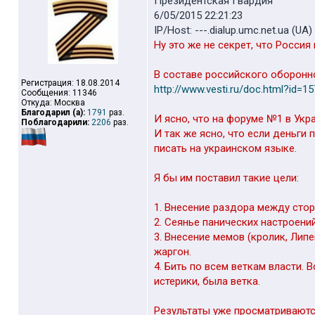
Президентская Гвардия
6/05/2015 22:21:23
IP/Host: ---.dialup.umc.net.ua (UA)
Ну это же не секрет, что Росси
В составе российского оборонн
Регистрация: 18.08.2014
http://www.vesti.ru/doc.html?id=1
Сообщения: 11346
Откуда: Москва
Благодарил (а):
1791
раз.
И ясно, что на форуме №1 в Укр
Поблагодарили:
2206
раз.
И так же ясно, что если деньги 
писать на украинском языке.
Я бы им поставил такие цели:
1. Внесение раздора между стор
2. Сеянье панических настроений
3. Внесение мемов (кролик, Лип
жаргон.
4. Бить по всем веткам власти.
истерики, была ветка.
Результаты уже просматриваютс