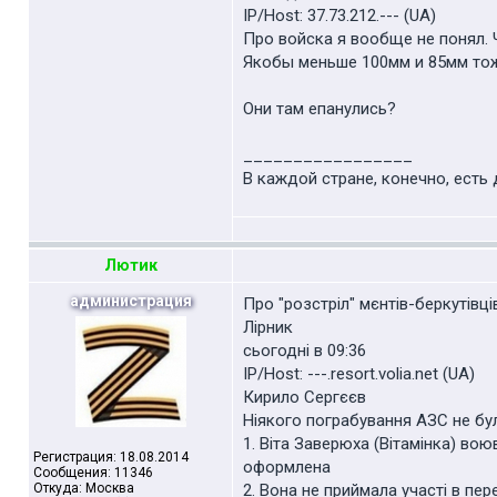
IP/Host: 37.73.212.--- (UA)
Про войска я вообще не понял.
Якобы меньше 100мм и 85мм тож
Они там епанулись?
_________________
В каждой стране, конечно, есть 
Лютик
администрация
Про "розстріл" мєнтів-беркутівці
Лірник
cьогодні в 09:36
IP/Host: ---.resort.volia.net (UA)
Кирило Сергєєв
Ніякого пограбування АЗС не бу
1. Віта Заверюха (Вітамінка) вою
Регистрация: 18.08.2014
оформлена
Сообщения: 11346
Откуда: Москва
2. Вона не приймала участі в пер