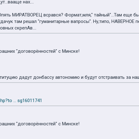
т...вааще нах....
Опять МИРАТВОРЕЦ всрався? Формат,мля," тайный"...Там еще бы
удачук там решал "гуманитарные вапросы". Ну,типо, НАВЕРНОЕ 
вных скрепАв....
ерашних "договорённостей" с Минске!
титуцию дадут донбассу автономию и будут отстраивать за на
php?to ... sg16011741
ерашних "договорённостей" с Минске!