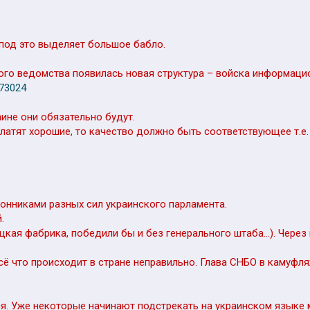
я под это выделяет большое бабло.
ого ведомства появилась новая структура – войска информаци
573024
аине они обязательно будут.
платят хорошие, то качество должно быть соответствующее т.е.
онниками разных сил украинского парламента.
.
ецкая фабрика, победили бы и без генерального штаба…). Через
 Всё что происходит в стране неправильно. Глава СНБО в камуфл
я. Уже некоторые начинают подстрекать на украинском языке 