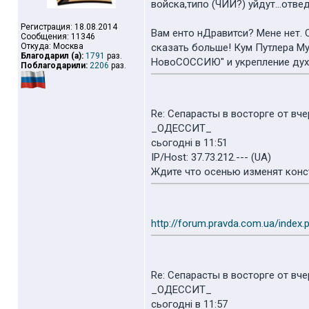
войска,типо (ЧИИ?) уйдут...отведу
Регистрация: 18.08.2014
Вам енто нДравитси? Мене нет. 
Сообщения: 11346
Откуда: Москва
сказать больше! Кум Путлера М
Благодарил (а):
1791
раз.
НовоСОССИЮ" и укрепление духо
Поблагодарили:
2206
раз.
Re: Сепарасты в восторге от вч
_ОДЕССИТ_
cьогодні в 11:51
IP/Host: 37.73.212.--- (UA)
Ждите что осенью изменят конс
http://forum.pravda.com.ua/index.
Re: Сепарасты в восторге от вч
_ОДЕССИТ_
cьогодні в 11:57