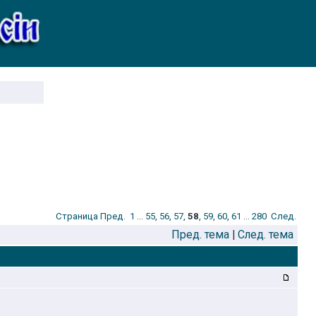
Стрaница
Пред.
1
...
55
,
56
,
57
,
58
,
59
,
60
,
61
...
280
След.
Пред. тема
|
След. тема