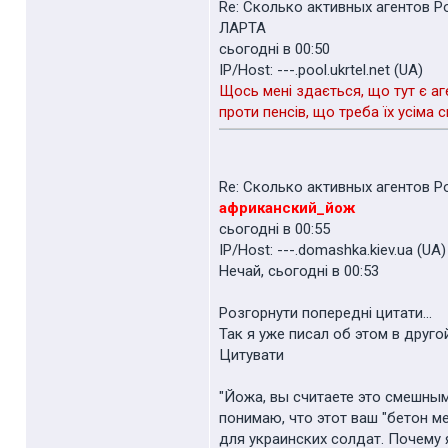
Re: Сколько активных агентов 
ЛАРТА
cьогодні в 00:50
IP/Host: ---.pool.ukrtel.net (UA)
Щось мені здається, що тут є аг
проти пенсів, що треба їх усіма
Re: Сколько активных агентов 
африканский_йож
cьогодні в 00:55
IP/Host: ---.domashka.kiev.ua (UA)
Нечай, cьогодні в 00:53
Розгорнути попередні цитати...
Так я уже писал об этом в друго
Цитувати
"Йожа, вы считаете это смешным
понимаю, что этот ваш "бетон м
для украинских солдат. Почему 