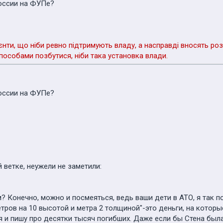
России на ФУПе?
єнти, що ніби ревно підтримують владу, а насправді вносять ро
 способами позбутися, ніби така установка влади.
России на ФУПе?
й ветке, неужели не заметили:
? Конечно, можно и посмеяться, ведь ваши дети в АТО, я так по
етров на 10 высотой и метра 2 толщиной"-это деньги, на котор
я и пишу про десятки тысяч погибших. Даже если бы Стена была