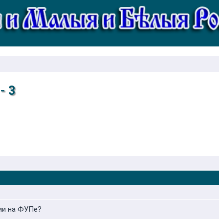
- 3
ии на ФУПе?