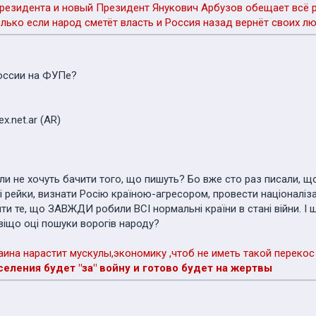
резидента и новый Президент Янукович Арбузов обещает всё ра
лько если народ сметёт власть и Россия назад вернёт своих лю
России на ФУПе?
ex.net.ar (AR)
и не хочуть бачити того, що пишуть? Бо вже сто раз писали, що
і рейки, визнати Росію країною-агресором, провести націоналіза
и те, що ЗАВЖДИ робили ВСІ нормальні країни в стані війни. І що
віщо оці пошуки ворогів народу?
аина нарастит мускулы,экономику ,чтоб не иметь такой переко
селения будет "за" войну и готово будет на жертвы