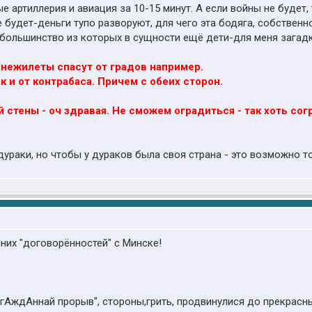
 артиллерия и авиация за 10-15 минут. А если войны не будет, 
 будет-деньги тупо разворуют, для чего эта бодяга, собственно
 большинство из которых в сущности ещё дети-для меня загадка
нежилеты спасут от градов например.
ак и от контрабаса. Причем с обеих сторон.
й стены - оч здравая. Не сможем оградиться - так хоть с
дураки, но чтобы у дураков была своя страна - это возможно то
них "договорённостей" с Минске!
гАждАннай прорыв", стороны,грить, продвинулися до прекрасны