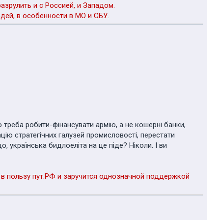
зрулить и с Россией, и Западом.
дей, в особенности в МО и СБУ.
 треба робити-фінансувати армію, а не кошерні банки,
цію стратегічних галузей промисловості, перестати
, українська бидлоеліта на це піде? Ніколи. І ви
с в пользу пут.РФ и заручится однозначной поддержкой