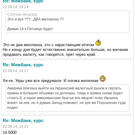
Re: Межбанк, курс
22.09.14, 14:14
Спутник писал(а):
Это и всё ???...ДВА миллиона ??
Думаю 16 к Пятнице будет
Это не два миллиона, это с нарастающим итогом
Но к концу дня будет естественно значительно больше, но желание
продавать валюту, как говорится, прет через край.
Re: Межбанк, курс
22.09.14, 14:17
Хе-хе. Укры уже все придумали. И логика железная
Америка обязана выйти на Украинский валютный рынок и скупать
гривны в больших объемах за доллары, тогда и гривна снова будет
стоить 8, а наши американские братья все медлят пока Украина
воюет за них, но я думаю Запад поможет, не зря же Порошенко туда
ездил.
Re: Межбанк, курс
22.09.14, 14:21
14.5000