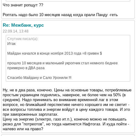
Что значит ропщут ??
Роптать надо было 10 месяцев назад когда орали Панду -геть
Re: Межбанк, курс
22.09.14, 13:48
Спутник писал(а):
Итак
Майдан начался в конце ноября 2013 года =8 гривен $
прошло 10 месяцев и маленький укропчик стал немного беднее
примерно в ДВА раза
Спасибо Майдану и Сало Уронили !!!
Ну, не в два раза, конечно. Цены на основные товары, потребляемые
простым украинцем поднялись, наверное, не более чем на 50% (в
среднем). Надо принимать во внимание временной лаг в этом
вопросе, но ближайшей перспективе ничего хорошего им не светит -
все вопросы топлива и энергии войдут в цену каждого товара. И это
при замороженных зарплатах.
Цену на энергию (электро, газо ит.п.), конечно можно не повышать
резко для "потреотов", но тогда наипнется Нафтогаз. И куда пойти -
налево или на право?