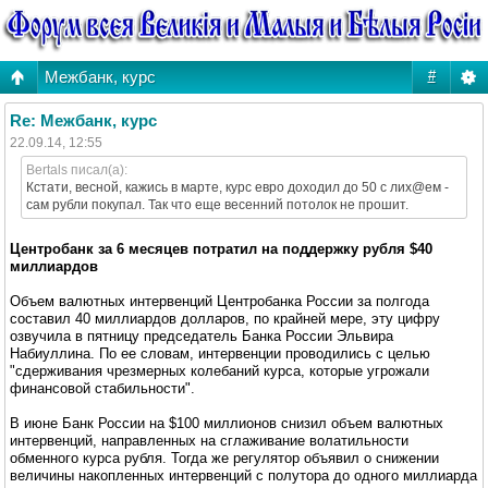
Межбанк, курс
#
Re: Межбанк, курс
22.09.14, 12:55
Bertals писал(а):
Кстати, весной, кажись в марте, курс евро доходил до 50 с лих@ем -
сам рубли покупал. Так что еще весенний потолок не прошит.
Центробанк за 6 месяцев потратил на поддержку рубля $40
миллиардов
Объем валютных интервенций Центробанка России за полгода
составил 40 миллиардов долларов, по крайней мере, эту цифру
озвучила в пятницу председатель Банка России Эльвира
Набиуллина. По ее словам, интервенции проводились с целью
"сдерживания чрезмерных колебаний курса, которые угрожали
финансовой стабильности".
В июне Банк России на $100 миллионов снизил объем валютных
интервенций, направленных на сглаживание волатильности
обменного курса рубля. Тогда же регулятор объявил о снижении
величины накопленных интервенций с полутора до одного миллиарда