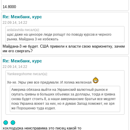
14.8000
Re: Межбанк, курс
22.09.14, 14:22
astalavista писал(а):
щас даже на цензоре люди ропщут по поводу курсов и черного
рынка. Майдана 3 не избежать
Майдана-3 не будет. США привели к власти свою марионетку, зачем
им его свергать?
Re: Межбанк, курс
22.09.14, 14:22
Yankeegohome писал(а):
Хе-хе. Укры уже все придумали. И логика железная
Америка обязана выйти на Украинский валютный рынок и
скупать гривны в больших объемах за доллары, тогда и гривна
снова будет стоить 8, а наши американские братья все медлят
пока Украина воюет за них, но я думаю Запад поможет, не зря
же Порошенко туда ездил.
хохлодурка неисправима это писец какой то