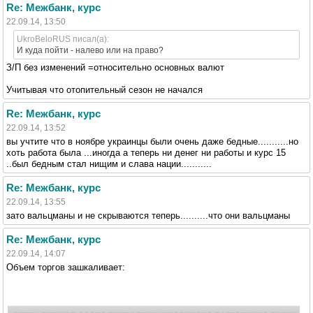
Re: Межбанк, курс
22.09.14, 13:50
UkroBeloRUS писал(а):
И куда пойти - налево или на право?
З/П без изменений =относительно основных валют
Учитывая что отопительный сезон не начался
Re: Межбанк, курс
22.09.14, 13:52
вы учтите что в ноябре украинцы были очень даже бедные...........но
хоть работа была ...иногда а теперь ни денег ни работы и курс 15
..был бедным стал нищим и слава нации...........
Re: Межбанк, курс
22.09.14, 13:55
зато вальцманы и не скрываются теперь..........что они вальцманы
Re: Межбанк, курс
22.09.14, 14:07
Объем торгов зашкаливает: