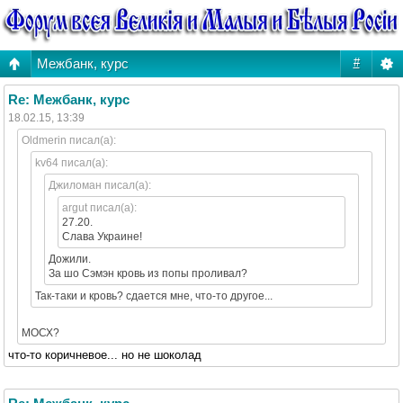
Межбанк, курс
#
Re: Межбанк, курс
18.02.15, 13:39
Oldmerin писал(а):
kv64 писал(а):
Джиломан писал(а):
argut писал(а):
27.20.
Слава Украине!
Дожили.
За шо Сэмэн кровь из попы проливал?
Так-таки и кровь? сдается мне, что-то другое...
МОСХ?
что-то коричневое... но не шоколад