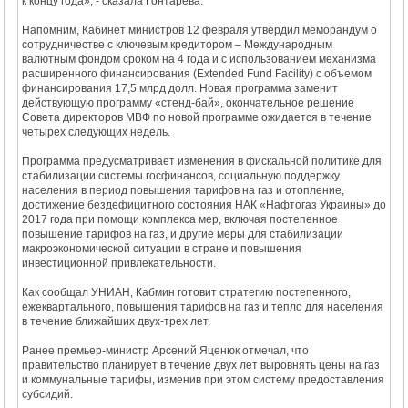
к концу года», - сказала Гонтарева.
Напомним, Кабинет министров 12 февраля утвердил меморандум о
сотрудничестве с ключевым кредитором – Международным
валютным фондом сроком на 4 года и с использованием механизма
расширенного финансирования (Extended Fund Facility) с объемом
финансирования 17,5 млрд долл. Новая программа заменит
действующую программу «стенд-бай», окончательное решение
Совета директоров МВФ по новой программе ожидается в течение
четырех следующих недель.
Программа предусматривает изменения в фискальной политике для
стабилизации системы госфинансов, социальную поддержку
населения в период повышения тарифов на газ и отопление,
достижение бездефицитного состояния НАК «Нафтогаз Украины» до
2017 года при помощи комплекса мер, включая постепенное
повышение тарифов на газ, и другие меры для стабилизации
макроэкономической ситуации в стране и повышения
инвестиционной привлекательности.
Как сообщал УНИАН, Кабмин готовит стратегию постепенного,
ежеквартального, повышения тарифов на газ и тепло для населения
в течение ближайших двух-трех лет.
Ранее премьер-министр Арсений Яценюк отмечал, что
правительство планирует в течение двух лет выровнять цены на газ
и коммунальные тарифы, изменив при этом систему предоставления
субсидий.