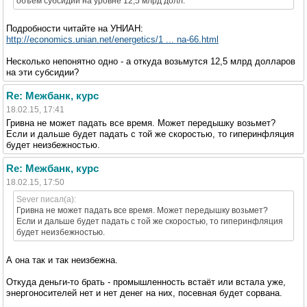
объем субсидий на уровне 12,5 млрд долл.
Подробности читайте на УНИАН:
http://economics.unian.net/energetics/1 ... na-66.html
Несколько непонятно одно - а откуда возьмутся 12,5 млрд долларов
на эти субсидии?
Re: Межбанк, курс
18.02.15, 17:41
Гривна не может падать все время. Может передышку возьмет?
Если и дальше будет падать с той же скоростью, то гиперинфляция
будет неизбежностью.
Re: Межбанк, курс
18.02.15, 17:50
Sever писал(а):
Гривна не может падать все время. Может передышку возьмет?
Если и дальше будет падать с той же скоростью, то гиперинфляция
будет неизбежностью.
А она так и так неизбежна.
Откуда деньги-то брать - промышленность встаёт или встала уже,
энергоносителей нет и нет денег на них, посевная будет сорвана.