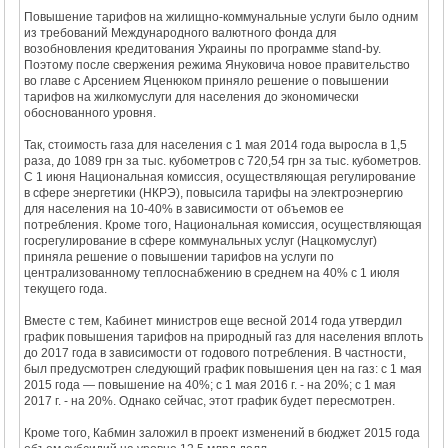
Повышение тарифов на жилищно-коммунальные услуги было одним
из требований Международного валютного фонда для
возобновления кредитования Украины по программе stand-by.
Поэтому после свержения режима Януковича новое правительство
во главе с Арсением Яценюком приняло решение о повышении
тарифов на жилкомуслуги для населения до экономически
обоснованного уровня.
Так, стоимость газа для населения с 1 мая 2014 года выросла в 1,5
раза, до 1089 грн за тыс. кубометров с 720,54 грн за тыс. кубометров.
С 1 июня Национальная комиссия, осуществляющая регулирование
в сфере энергетики (НКРЭ), повысила тарифы на электроэнергию
для населения на 10-40% в зависимости от объемов ее
потребления. Кроме того, Национальная комиссия, осуществляющая
госрегулирование в сфере коммунальных услуг (Нацкомуслуг)
приняла решение о повышении тарифов на услуги по
централизованному теплоснабжению в среднем на 40% с 1 июля
текущего года.
Вместе с тем, Кабинет министров еще весной 2014 года утвердил
график повышения тарифов на природный газ для населения вплоть
до 2017 года в зависимости от годового потребления. В частности,
был предусмотрен следующий график повышения цен на газ: с 1 мая
2015 года — повышение на 40%; с 1 мая 2016 г. - на 20%; с 1 мая
2017 г. - на 20%. Однако сейчас, этот график будет пересмотрен.
Кроме того, Кабмин заложил в проект изменений в бюджет 2015 года