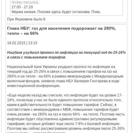
Nickey писал(а):
27.05 - 27.20
Маржа низкая. Похоже здесь будет остановка. Пока.
При Януковиче было 8
Глава НБУ: газ для населения подорожает на 280%,
тепло – на 66%
18.02.2015 | 13:15
Нацбанк ухудшил прогноз по инфляции на текущий год до 25-26%
в связи с повышением тарифов
Национальный банк Украины ухудшил прогноз по инфляции на
текущий год до 25-26% в связи с повышением тарифов на газ на
280% и на тепло - на 66% в рамках меморандума с Международным
валютным фондом, заявила глава НБУ Валерия Гонтарева в ходе
инвестиционной конференции.
«Еще неделю назад мы считали, что инфляция будет на уровне 17-
18%, поскольку у нас не было единого прогноза относительно того,
каким в действительности будет повышение тарифов. Сейчас, в
соответствии с меморандумом с МВФ, повышение тарифов будет
очень резким - на 280% на газ и около 66% - на тепло. Поэтому часть
инфляции будет обусловлена административно регулируемыми
тарифами, которые добавят еще около 7-8% к базовой инфляции.
Поэтому мы сейчас рассматриваем уровень инфляции около 25-26%