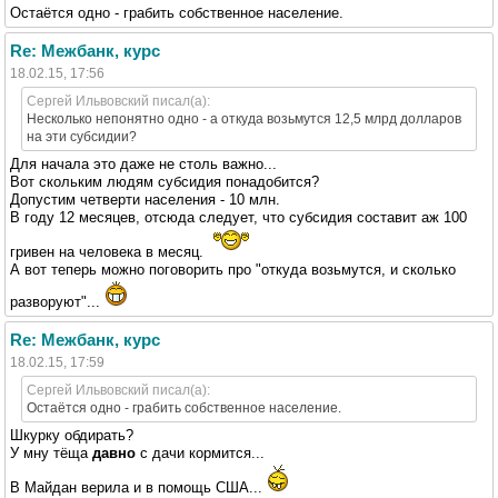
Остаётся одно - грабить собственное население.
Re: Межбанк, курс
18.02.15, 17:56
Сергей Ильвовский писал(а):
Несколько непонятно одно - а откуда возьмутся 12,5 млрд долларов
на эти субсидии?
Для начала это даже не столь важно...
Вот скольким людям субсидия понадобится?
Допустим четверти населения - 10 млн.
В году 12 месяцев, отсюда следует, что субсидия составит аж 100
гривен на человека в месяц.
А вот теперь можно поговорить про "откуда возьмутся, и сколько
разворуют"...
Re: Межбанк, курс
18.02.15, 17:59
Сергей Ильвовский писал(а):
Остаётся одно - грабить собственное население.
Шкурку обдирать?
У мну тёща
давно
с дачи кормится...
В Майдан верила и в помощь США...