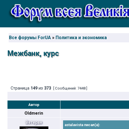
Все форумы ForUA
»
Политика и экономика
Межбанк, курс
Страница
149
из
373
[ Сообщений: 7448 ]
Автор
Oldmerin
Ветеран
astalavista писал(а):