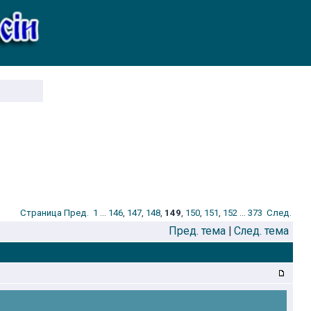
Стрaница
Пред.
1
...
146
,
147
,
148
,
149
,
150
,
151
,
152
...
373
След.
Пред. тема
|
След. тема