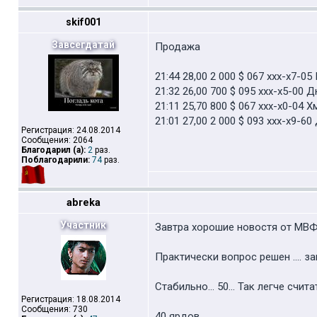
skif001
Завсегдатай
Продажа
21:44 28,00 2 000 $ 067 xxx-x7-0
21:32 26,00 700 $ 095 xxx-x5-00
21:11 25,70 800 $ 067 xxx-x0-04
21:01 27,00 2 000 $ 093 xxx-x9-6
Регистрация: 24.08.2014
Сообщения: 2064
Благодарил (а):
2
раз.
Поблагодарили:
74
раз.
abreka
Участник
Завтра хорошие новостя от МВФ .
Практически вопрос решен .... з
Стабильно... 50... Так легче счита
Регистрация: 18.08.2014
Сообщения: 730
40 ярдов