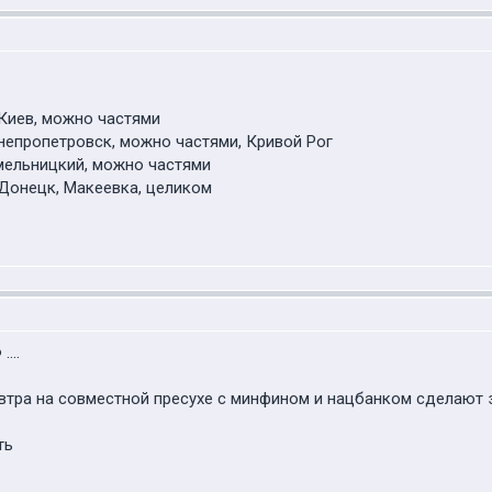
5 Киев, можно частями
 Днепропетровск, можно частями, Кривой Рог
 Хмельницкий, можно частями
0 Донецк, Макеевка, целиком
...
автра на совместной пресухе с минфином и нацбанком сделают за
ть