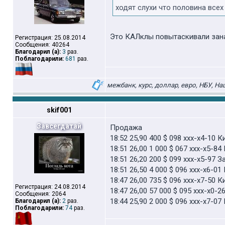
ходят слухи что половина все
Это КАЛклы повытаскивали зана
Регистрация: 25.08.2014
Сообщения: 40264
Благодарил (а):
3
раз.
Поблагодарили:
681
раз.
межбанк, курс, доллар, евро, НБУ, На
skif001
Завсегдатай
Продажа
18:52 25,90 400 $ 098 xxx-x4-10
18:51 26,00 1 000 $ 067 xxx-x5-8
18:51 26,20 200 $ 099 xxx-x5-97
18:51 26,50 4 000 $ 096 xxx-x6-0
18:47 26,00 735 $ 096 xxx-x7-50 
Регистрация: 24.08.2014
18:47 26,00 57 000 $ 095 xxx-x0-
Сообщения: 2064
18:44 25,90 2 000 $ 096 xxx-x7-
Благодарил (а):
2
раз.
Поблагодарили:
74
раз.