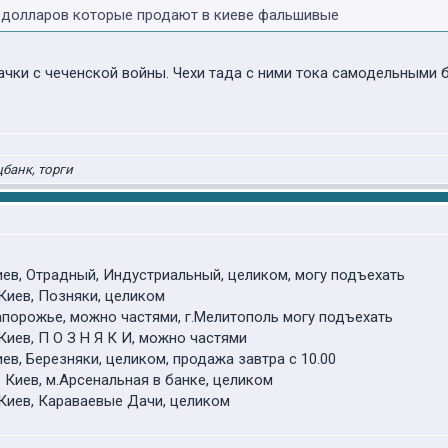
х долларов которые продают в киеве фальшивые
чки с чеченской войны. Чехи тада с ними тока самодельными 
цбанк, торги
 Киев, Отрадный, Индустриальный, целиком, могу подъехать
4 Киев, Позняки, целиком
 Запорожье, можно частями, г.Мелитополь могу подъехать
1 Киев, П О З Н Я К И, можно частями
Киев, Березняки, целиком, продажа завтра с 10.00
26 Киев, м.Арсенальная в банке, целиком
07 Киев, Караваевые Дачи, целиком