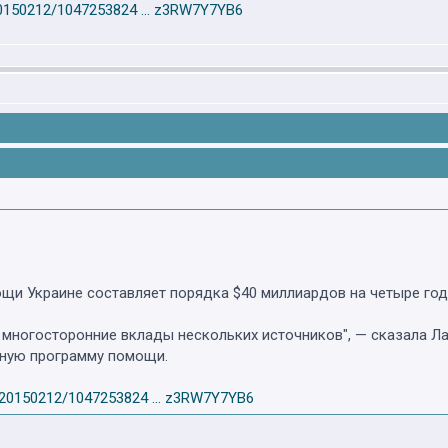
/20150212/1047253824 ... z3RW7Y7YB6
и Украине составляет порядка $40 миллиардов на четыре года
 многосторонние вклады нескольких источников", — сказала Лаг
дную программу помощи.
ld/20150212/1047253824 ... z3RW7Y7YB6