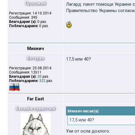
Прохожий
Лагард: пакет помощи Украине 
Правительство Украины согласил
Регистрация: 14.10.2014
Сообщения: 395
Благодарил (а):
0 раз.
Поблагодарили:
0 раз.
Михеич
Ветеран
17,5 или 40?
Регистрация: 25.08.2014
Сообщения: 12611
Благодарил (а):
20
раз.
Поблагодарили:
322
раз.
Far East
Белый и пушистый
Михеич писал(а):
17,5 или 40?
Ухи от осла дохлого.