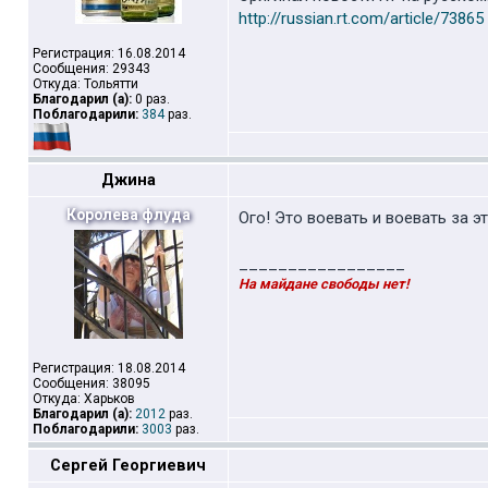
http://russian.rt.com/article/73865
Регистрация: 16.08.2014
Сообщения: 29343
Откуда: Тольятти
Благодарил (а):
0 раз.
Поблагодарили:
384
раз.
Джина
Королева флуда
Ого! Это воевать и воевать за э
_________________
На майдане свободы нет!
Регистрация: 18.08.2014
Сообщения: 38095
Откуда: Харьков
Благодарил (а):
2012
раз.
Поблагодарили:
3003
раз.
Сергей Георгиевич