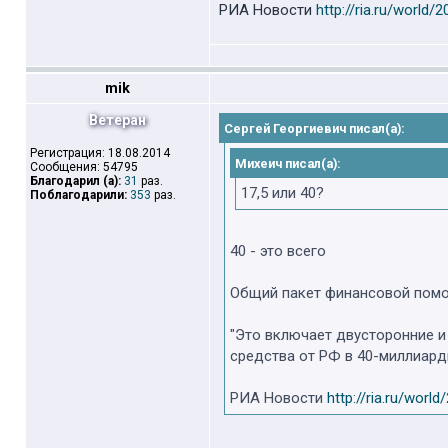
РИА Новости
http://ria.ru/world
mik
Ветеран
Сергей Георгиевич писал(а):
Регистрация: 18.08.2014
Михеич писал(а):
Сообщения: 54795
Благодарил (а):
31
раз.
17,5 или 40?
Поблагодарили:
353
раз.
40 - это всего
Общий пакет финансовой помощ
"Это включает двусторонние и
средства от РФ в 40-миллиар
РИА Новости
http://ria.ru/wor