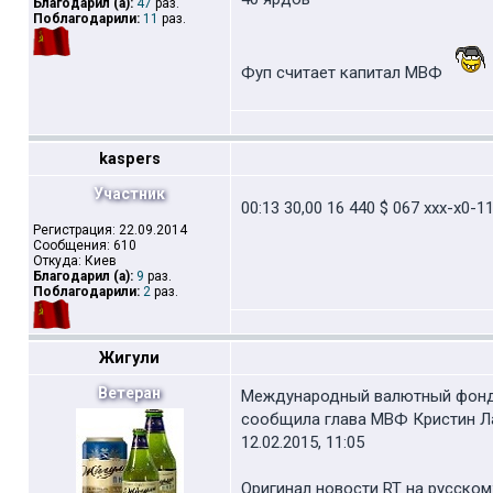
Благодарил (а):
47
раз.
Поблагодарили:
11
раз.
Фуп считает капитал МВФ
kaspers
Участник
00:13 30,00 16 440 $ 067 xxx-x0
Регистрация: 22.09.2014
Сообщения: 610
Откуда: Киев
Благодарил (а):
9
раз.
Поблагодарили:
2
раз.
Жигули
Ветеран
Международный валютный фонд и
сообщила глава МВФ Кристин Ла
12.02.2015, 11:05
Оригинал новости RT на русском