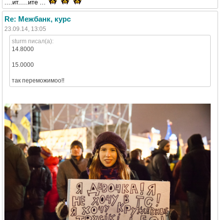
....ит.....ите ...
Re: Межбанк, курс
23.09.14, 13:05
sturm писал(а):
14.8000
15.0000
так переможимоо!!