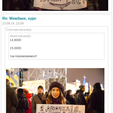
Re: Межбанк, курс
23.09.14, 13:09
Спутник писал(а):
sturm писал(а):
14.8000
15.0000
так переможимоо!!