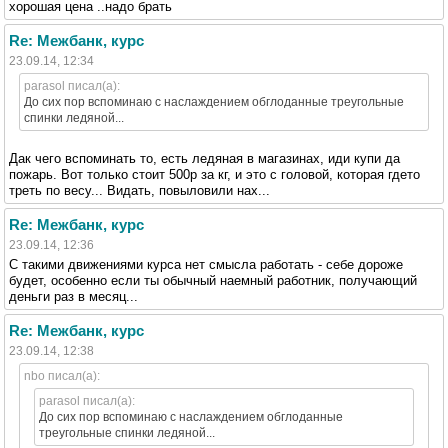
хорошая цена ..надо брать
Re: Межбанк, курс
23.09.14, 12:34
parasol писал(а):
До сих пор вспоминаю с наслаждением обглоданные треугольные
спинки ледяной...
Дак чего вспоминать то, есть ледяная в магазинах, иди купи да
пожарь. Вот только стоит 500р за кг, и это с головой, которая гдето
треть по весу... Видать, повыловили нах...
Re: Межбанк, курс
23.09.14, 12:36
С такими движениями курса нет смысла работать - себе дороже
будет, особенно если ты обычный наемный работник, получающий
деньги раз в месяц...
Re: Межбанк, курс
23.09.14, 12:38
nbo писал(а):
parasol писал(а):
До сих пор вспоминаю с наслаждением обглоданные
треугольные спинки ледяной...