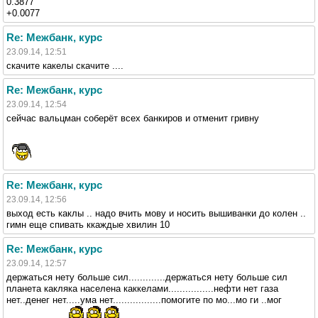
0.3877
+0.0077
Re: Межбанк, курс
23.09.14, 12:51
скачите какелы скачите ....
Re: Межбанк, курс
23.09.14, 12:54
сейчас вальцман соберёт всех банкиров и отменит гривну
Re: Межбанк, курс
23.09.14, 12:56
выход есть каклы .. надо вчить мову и носить вышиванки до колен ..
гимн еще спивать ккаждые хвилин 10
Re: Межбанк, курс
23.09.14, 12:57
держаться нету больше сил.............держаться нету больше сил
планета какляка населена каккелами................нефти нет газа
нет..денег нет.....ума нет.................помогите по мо...мо ги ..мог