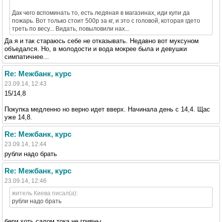
Дак чего вспоминать то, есть ледяная в магазинах, иди купи да
пожарь. Вот только стоит 500р за кг, и это с головой, которая гдето
треть по весу... Видать, повыловили нах...
Да я и так стараюсь себе не отказывать. Недавно вот муксуном
объедался. Но, в молодости и вода мокрее была и девушки
симпатичнее...
Re: Межбанк, курс
23.09.14, 12:43
15/14,8
Покупка медленно но верно идет вверх. Начинала день с 14,4. Щас
уже 14,8.
Re: Межбанк, курс
23.09.14, 12:44
рубли надо брать
Re: Межбанк, курс
23.09.14, 12:46
житель Киева писал(а):
рубли надо брать
бери хоть салом тока не гривны...........