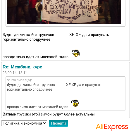
будет дивчинка без трусиков.............ХЕ ХЕ да и працувать
горизонтально сподручнее
правда зима идет от маскалей гадив
Re: Межбанк, курс
23.09.14, 13:11
sturm писал(а):
будет дивчинка без трусиков.............ХЕ ХЕ да и працувать
горизонтально сподручнее
правда зима идет от маскалей гадив
Ватные трусики этой зимой будут более актуальны