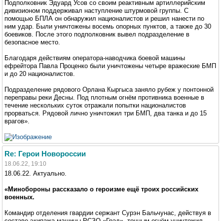
Подполковник Эдуард Усов со своим реактивным артиллерийским
дивизионом поддерживал наступление штурмовой группы. С
помощью БПЛА он обнаружил националистов и решил нанести по
ним удар. Были уничтожены восемь опорных пунктов, а также до 30
боевиков. После этого подполковник вывел подразделение в
безопасное место.
Благодаря действиям оператора-наводчика боевой машины
ефрейтора Павла Проценко были уничтожены четыре вражеские БМП
и до 20 националистов.
Подразделение рядового Орлана Кыргыса заняло рубеж у понтонной
переправы реки Десны. Под плотным огнём противника военные в
течение нескольких суток отражали попытки националистов
прорваться. Рядовой лично уничтожил три БМП, два танка и до 15
врагов».
Re: Герои Новороссии
18.06.22, 19:10
18.06.22. Актуально.
«Минобороны рассказало о героизме ещё троих российских
военных.
Командир отделения гвардии сержант Сурэн Бальчунас, действуя в
составе экипажа машины РСЗО «Град», точным огнём уничтожил