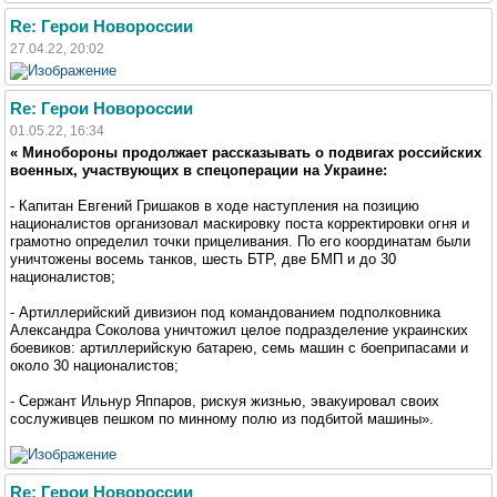
Re: Герои Новороссии
27.04.22, 20:02
Re: Герои Новороссии
01.05.22, 16:34
« Минобороны продолжает рассказывать о подвигах российских
военных, участвующих в спецоперации на Украине:
- Капитан Евгений Гришаков в ходе наступления на позицию
националистов организовал маскировку поста корректировки огня и
грамотно определил точки прицеливания. По его координатам были
уничтожены восемь танков, шесть БТР, две БМП и до 30
националистов;
- Артиллерийский дивизион под командованием подполковника
Александра Соколова уничтожил целое подразделение украинских
боевиков: артиллерийскую батарею, семь машин с боеприпасами и
около 30 националистов;
- Сержант Ильнур Яппаров, рискуя жизнью, эвакуировал своих
сослуживцев пешком по минному полю из подбитой машины».
Re: Герои Новороссии