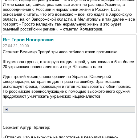
И мне кажется, сейчас реально все хотят не распада Украины, а
воссоединения с Россией и нормальной жизни в России. Есть
основания считать, что это возможно – все, кто ездят в Херсонскую
область, на юг Запорожской области, в Мелитополь и так далее – все
говорят: «Просто наладить там нормальную жизнь и это будет
обычный российский регион», – отметил Холмогоров.
Re: Герои Новороссии
27.04.22, 20:00
Сержант Велимир Тригуб три часа отбивал атаки противника
Штурмовая группа, в которую входил герой, уничтожила в бою более
20 украинских националистов и еще 70 взяла в плен
Идет третий месяц спецоперации на Украине. Ювелирной
спецоперации, которая не дает права на ошибку. Враг коварно
использует фейки, провокации и готов использовать любой промах.
Но российские военнослужащие с помощью высокоточного оружия
продолжают уничтожать украинских националистов.
Сержант Артур Пфлигер:
«Отрадно, что я нахожусь на подготовке в реабилитационно-