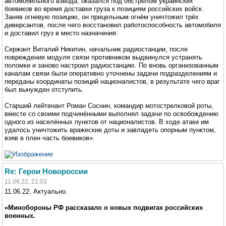
автомобильного взвода, оказался под обстрелом украинских
боевиков во время доставки груза к позициям российских войск.
Заняв огневую позицию, он прицельным огнём уничтожил трёх
диверсантов, после чего восстановил работоспособность автомобиля
и доставил груз в место назначения.
Сержант Виталий Никитин, начальник радиостанции, после
повреждения модуля связи противником выдвинулся устранять
поломки и заново настроил радиостанцию. По вновь организованным
каналам связи были оперативно уточнены задачи подразделениям и
переданы координаты позиций националистов, в результате чего враг
был вынужден отступить.
Старший лейтенант Роман Соснин, командир мотострелковой роты,
вместе со своими подчинёнными выполнял задачи по освобождению
одного из населённых пунктов от националистов. В ходе атаки им
удалось уничтожить вражеские доты и завладеть опорным пунктом,
взяв в плен часть боевиков».
Re: Герои Новороссии
11.06.22, 21:03
11.06.22. Актуально.
«Минобороны РФ рассказало о новых подвигах российских
военных.