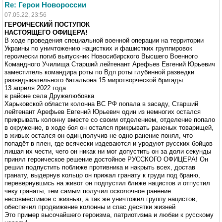
Re: Герои Новороссии
07.05.22, 23:56
ГЕРОИЧЕСКИЙ ПОСТУПОК
НАСТОЯЩЕГО ОФИЦЕРА!
В ходе проведения специальной военной операции на территории
Украины по уничтожению нацистких и фашистких группировок
героически погиб выпускник Новосибирского Высшего Военного
Командного Училища Старший лейтенант Арефьев Евгений Юрьевич
заместитель командира роты по Вдп роты глубинной разведки
разведывательного батальона 15 миротворческой бригады.
13 апреля 2022 года
в районе села Дружелюбовка
Харьковской области колонна ВС РФ попала в засаду, Старший
лейтенант Арефьев Евгений Юрьевич один из немногих остался
прикрывать колонну вместе со своим отделением, отделение попало
в окружение, в ходе боя он остался прикрывать раненых товарищей,
в живых остался он один,получив не одно ранение понял, что
попадёт в плен, где всячески издеваются и уродуют русских бойцов
лишая их чести, чего он никак ни мог допустить он за доли секунды
принял героическое решение достойное РУССКОГО ОФИЦЕРА! Он
решил подпустить поближе противника и накрыть всех, достав
гранату, выдернув кольцо он прижал гранату к груди под браню,
перевернувшись на живот он подпустил ближе нацистов и отпустил
чеку гранаты, тем самым получил осколочное ранение
несовместимое с жизнью, а так же уничтожил группу нацистов,
обеспечил продвижение колонны и спас десятки жизней
Это пример высочайшего героизма, патриотизма и любви к русскому