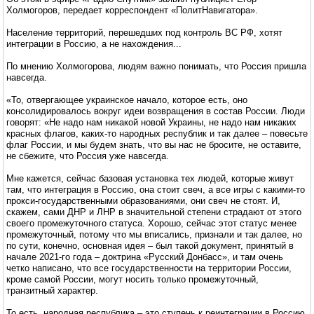
Холмогоров, передает корреспондент «ПолитНавигатора».
Население территорий, перешедших под контроль ВС РФ, хотят
интеграции в Россию, а не нахождения...
По мнению Холмогорова, людям важно понимать, что Россия пришла
навсегда.
«То, отвергающее украинское начало, которое есть, оно
консолидировалось вокруг идеи возвращения в состав России. Люди
говорят: «Не надо нам никакой новой Украины, не надо нам никаких
красных флагов, каких-то народных республик и так далее – повесьте
флаг России, и мы будем знать, что вы нас не бросите, не оставите,
не сбежите, что Россия уже навсегда.
Мне кажется, сейчас базовая установка тех людей, которые живут
там, что интеграция в Россию, она стоит свеч, а все игры с какими-то
прокси-государственными образованиями, они свеч не стоят. И,
скажем, сами ДНР и ЛНР в значительной степени страдают от этого
своего промежуточного статуса. Хорошо, сейчас этот статус менее
промежуточный, потому что мы вписались, признали и так далее, но
по сути, конечно, основная идея – был такой документ, принятый в
начале 2021-го года – доктрина «Русский Донбасс», и там очень
четко написано, что все государственности на территории России,
кроме самой России, могут носить только промежуточный,
транзитный характер.
То есть, народная республика – это ступень к реинтеграции в Россию.