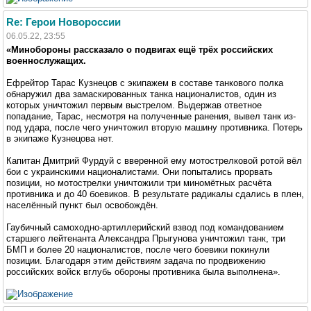
Re: Герои Новороссии
06.05.22, 23:55
«Минобороны рассказало о подвигах ещё трёх российских
военнослужащих.
Ефрейтор Тарас Кузнецов с экипажем в составе танкового полка
обнаружил два замаскированных танка националистов, один из
которых уничтожил первым выстрелом. Выдержав ответное
попадание, Тарас, несмотря на полученные ранения, вывел танк из-
под удара, после чего уничтожил вторую машину противника. Потерь
в экипаже Кузнецова нет.
Капитан Дмитрий Фурдуй с вверенной ему мотострелковой ротой вёл
бои с украинскими националистами. Они попытались прорвать
позиции, но мотострелки уничтожили три миномётных расчёта
противника и до 40 боевиков. В результате радикалы сдались в плен,
населённый пункт был освобождён.
Гаубичный самоходно-артиллерийский взвод под командованием
старшего лейтенанта Александра Прыгунова уничтожил танк, три
БМП и более 20 националистов, после чего боевики покинули
позиции. Благодаря этим действиям задача по продвижению
российских войск вглубь обороны противника была выполнена».