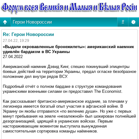
Герои Новороссии
#
Re: Герои Новороссии
27.04.22, 19:29
«Выдали окровавленные бронежилеты»: американский наемник
удивлён бардаком в ВС Украины
27.04.2022
Американский наемник Дэвид Кинг, спешно покинувший эпицентры
боевых действий на территории Украины, предал огласке безобразное
положение дел внутри рядов ВСУ.
Подробный отчёт о полном бардаке в структуре командования
украинскими военными силами он предоставил The Economist.
Как рассказывает британско-американское издание, за плечами у
легионера имеется богатый опыт участия в афганской войне. В
Украину он якобы отправился «по велению души». Но уже с первых
минут пребывания на земле «незалежной» был шокирован полнейшей
дезорганизацией, царящей в украинских войсках. Первым
настораживающим моментом выступила вынужденная
самостоятельная сортировка команды наёмников.