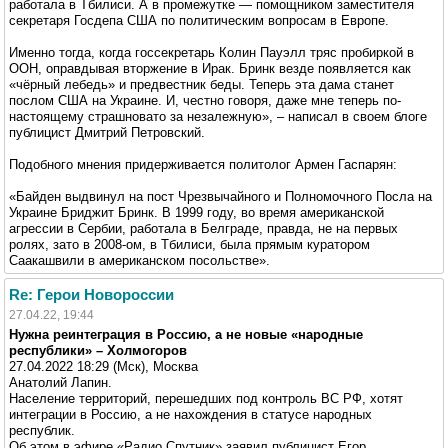
работала в Тбилиси. А в промежутке — помощником заместителя
секретаря Госдепа США по политическим вопросам в Европе.
Именно тогда, когда госсекретарь Колин Пауэлл тряс пробиркой в
ООН, оправдывая вторжение в Ирак. Бринк везде появляется как
«чёрный лебедь» и предвестник беды. Теперь эта дама станет
послом США на Украине. И, честно говоря, даже мне теперь по-
настоящему страшновато за незалежную», – написал в своем блоге
публицист Дмитрий Петровский.
Подобного мнения придерживается политолог Армен Гаспарян:
«Байден выдвинул на пост Чрезвычайного и Полномочного Посла на
Украине Бриджит Бринк. В 1999 году, во время американской
агрессии в Сербии, работала в Белграде, правда, не на первых
ролях, зато в 2008-ом, в Тбилиси, была прямым куратором
Саакашвили в американском посольстве».
Re: Герои Новороссии
27.04.22, 19:44
Нужна реинтеграция в Россию, а не новые «народные
республики» – Холмогоров
27.04.2022 18:29 (Мск), Москва
Анатолий Лапин.
Население территорий, перешедших под контроль ВС РФ, хотят
интеграции в Россию, а не нахождения в статусе народных
республик.
Об этом в эфире «Радио Спутник» заявил публицист Егор