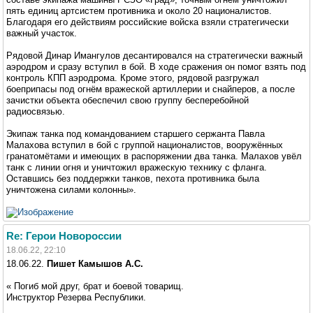
пять единиц артсистем противника и около 20 националистов.
Благодаря его действиям российские войска взяли стратегически
важный участок.
Рядовой Динар Имангулов десантировался на стратегически важный
аэродром и сразу вступил в бой. В ходе сражения он помог взять под
контроль КПП аэродрома. Кроме этого, рядовой разгружал
боеприпасы под огнём вражеской артиллерии и снайперов, а после
зачистки объекта обеспечил свою группу бесперебойной
радиосвязью.
Экипаж танка под командованием старшего сержанта Павла
Малахова вступил в бой с группой националистов, вооружённых
гранатомётами и имеющих в распоряжении два танка. Малахов увёл
танк с линии огня и уничтожил вражескую технику с фланга.
Оставшись без поддержки танков, пехота противника была
уничтожена силами колонны».
Re: Герои Новороссии
18.06.22, 22:10
18.06.22.
Пишет Камышов А.С.
« Погиб мой друг, брат и боевой товарищ.
Инструктор Резерва Республики.