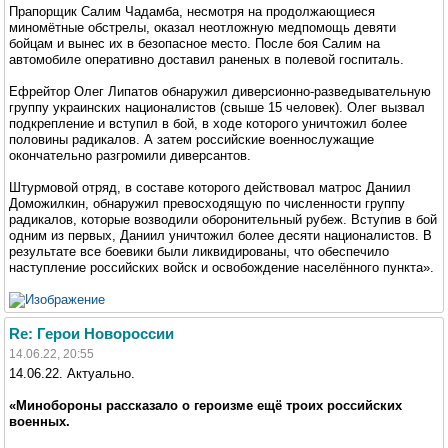
Прапорщик Салим Чадамба, несмотря на продолжающиеся
миномётные обстрелы, оказал неотложную медпомощь девяти
бойцам и вынес их в безопасное место. После боя Салим на
автомобиле оперативно доставил раненых в полевой госпиталь.
Ефрейтор Олег Липатов обнаружил диверсионно-разведывательную
группу украинских националистов (свыше 15 человек). Олег вызвал
подкрепление и вступил в бой, в ходе которого уничтожил более
половины радикалов. А затем российские военнослужащие
окончательно разгромили диверсантов.
Штурмовой отряд, в составе которого действовал матрос Даниил
Доможилкин, обнаружил превосходящую по численности группу
радикалов, которые возводили оборонительный рубеж. Вступив в бой
одним из первых, Даниил уничтожил более десяти националистов. В
результате все боевики были ликвидированы, что обеспечило
наступление российских войск и освобождение населённого пункта».
Re: Герои Новороссии
14.06.22, 20:55
14.06.22. Актуально.
«Минобороны рассказало о героизме ещё троих российских
военных.