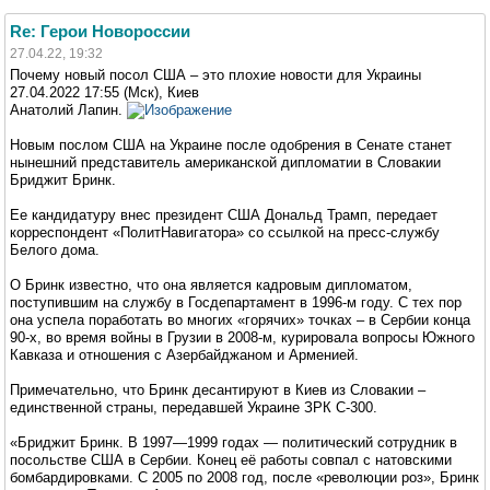
Re: Герои Новороссии
27.04.22, 19:32
Почему новый посол США – это плохие новости для Украины
27.04.2022 17:55 (Мск), Киев
Анатолий Лапин.
Новым послом США на Украине после одобрения в Сенате станет
нынешний представитель американской дипломатии в Словакии
Бриджит Бринк.
Ее кандидатуру внес президент США Дональд Трамп, передает
корреспондент «ПолитНавигатора» со ссылкой на пресс-службу
Белого дома.
О Бринк известно, что она является кадровым дипломатом,
поступившим на службу в Госдепартамент в 1996-м году. С тех пор
она успела поработать во многих «горячих» точках – в Сербии конца
90-х, во время войны в Грузии в 2008-м, курировала вопросы Южного
Кавказа и отношения с Азербайджаном и Арменией.
Примечательно, что Бринк десантируют в Киев из Словакии –
единственной страны, передавшей Украине ЗРК С-300.
«Бриджит Бринк. В 1997—1999 годах — политический сотрудник в
посольстве США в Сербии. Конец её работы совпал с натовскими
бомбардировками. С 2005 по 2008 год, после «революции роз», Бринк