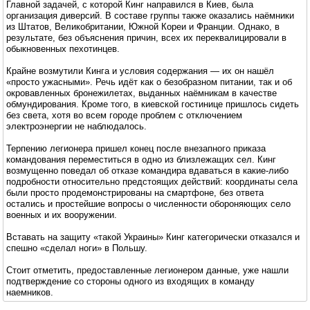
Главной задачей, с которой Кинг направился в Киев, была
организация диверсий. В составе группы также оказались наёмники
из Штатов, Великобритании, Южной Кореи и Франции. Однако, в
результате, без объяснения причин, всех их переквалицировали в
обыкновенных пехотинцев.
Крайне возмутили Кинга и условия содержания — их он нашёл
«просто ужасными». Речь идёт как о безобразном питании, так и об
окровавленных бронежилетах, выданных наёмникам в качестве
обмундирования. Кроме того, в киевской гостинице пришлось сидеть
без света, хотя во всем городе проблем с отключением
электроэнергии не наблюдалось.
Терпению легионера пришел конец после внезапного приказа
командования переместиться в одно из близлежащих сел. Кинг
возмущенно поведал об отказе командира вдаваться в какие-либо
подробности относительно предстоящих действий: координаты села
были просто продемонстрированы на смартфоне, без ответа
остались и простейшие вопросы о численности обороняющих село
военных и их вооружении.
Вставать на защиту «такой Украины» Кинг категорически отказался и
спешно «сделал ноги» в Польшу.
Стоит отметить, предоставленные легионером данные, уже нашли
подтверждение со стороны одного из входящих в команду
наемников.